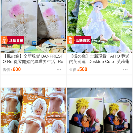
【楓の窩】全新現貨 BANPREST
【楓の窩】全新現貨 TAITO 葬送
O Re:從零開始的異世界生活 -Re
的芙莉蓮 -Desktop Cute- 芙莉蓮
lax time- 拉姆 甜蜜天使ver.【日
夏日連身裙ver.【日版】
600
500
售價
售價
版】