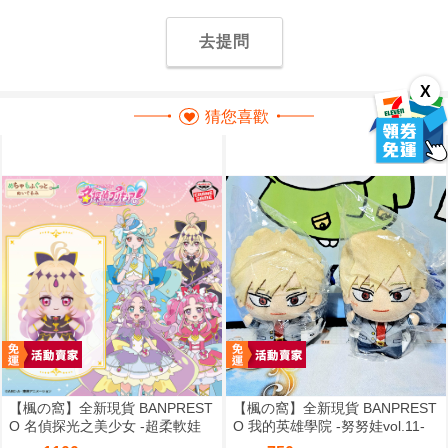
去提問
X
猜您喜歡
【楓の窩】全新現貨 BANPREST
【楓の窩】全新現貨 BANPREST
O 名偵探光之美少女 -超柔軟娃
O 我的英雄學院 -努努娃vol.11-
娃- 森亞露露卡【日版】
爆豪勝己【日版】