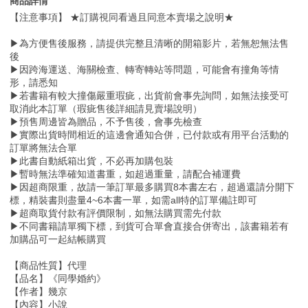
商品詳情
【注意事項】 ★訂購視同看過且同意本賣場之說明★
▶為方便售後服務，請提供完整且清晰的開箱影片，若無恕無法售
後
▶因跨海運送、海關檢查、轉寄轉站等問題，可能會有撞角等情
形，請悉知
▶若書籍有較大撞傷嚴重瑕疵，出貨前會事先詢問，如無法接受可
取消此本訂單（瑕疵售後詳細請見賣場說明）
▶預售周邊皆為贈品，不予售後，會事先檢查
▶實際出貨時間相近的這邊會通知合併，已付款或有用平台活動的
訂單將無法合單
▶此書自動紙箱出貨，不必再加購包裝
▶暫時無法準確知道書重，如超過重量，請配合補運費
▶因超商限重，故請一筆訂單最多購買8本書左右，超過還請分開下
標，精裝書則盡量4~6本書一單，如需all特的訂單備註即可
▶超商取貨付款有評價限制，如無法購買需先付款
▶不同書籍請單獨下標，到貨可合單會直接合併寄出，該書籍若有
加購品可一起結帳購買
【商品性質】代理
【品名】《同學婚約》
【作者】幾京
【內容】小說