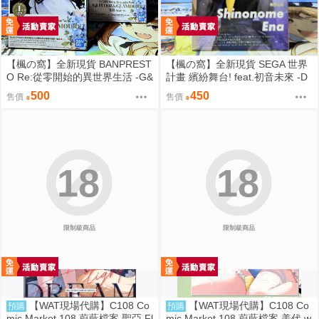
【楓の窩】全新現貨 BANPREST
【楓の窩】全新現貨 SEGA 世界
O Re:從零開始的異世界生活 -G&
計畫 繽紛舞台! feat.初音未來 -D
G- 雷姆 女僕ver.【日版】
×D- 東雲繪名【日版】
500
450
售價
售價
18
18
限制級商品
限制級商品
【WAT現場代購】C108 Co
【WAT現場代購】C108 Co
預購
預購
mic Market 108 蔚藍檔案 聖亞 Fl
mic Market 108 蔚藍檔案 美代 w