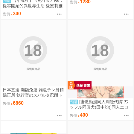
【小凜社】《免訂金》Re：
預購
1280
售價
VER.1/8
從零開始的異世界生活 愛蜜莉雅
拉姆 雷姆 お祭り ver. 和服 文件
340
售價
夾資料夾套組
18
18
限制級商品
限制級商品
日本直送 滿額免運 雜魚チン射精
矯正所 執行官のスパルタ忍耐ト
レーニング 4kg重量級 優品 / 優
[蜜瓜動漫同人周邊代購][ワ
預購
6860
售價
品即戰力組合 疾風雷神
ッフル同盟犬(田中竕)]同人エロ
ゲ転生2上～発動!ヌルヌルスケ
400
售價
ベスキル(同人誌)