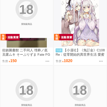
18
限制級商品
佐鎮圖書館 二手同人 埋葬ノ底
【小凜社】《免訂金》C108
預購
丑露ムキ そーぷりずま Fate FG
Re：從零開始的異世界生活 愛蜜
O
莉雅 艾姬多娜 拉姆 雷姆 B2掛軸
150
1020
售價
售價
18
18
限制級商品
限制級商品