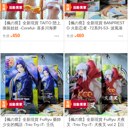
【楓の窩】全新現貨 TAITO 戀上
【楓の窩】全新現貨 BANPREST
換裝娃娃 -Coreful- 喜多川海夢
O 火影忍者 -72系列-53- 波風湊
貝羅妮卡ver.【日版】
＆漩渦九品＆鳴人【日版】
450
460
售價
售價
【楓の窩】全新現貨 FuRyu 藥師
【楓の窩】全新現貨 FuRyu 犬夜
少女的獨語 -Trio-Try-iT- 壬氏
叉 -Trio-Try-iT- 犬夜叉 vol.2【日