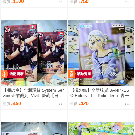
1100
750
售價
售價
【楓の窩】全新現貨 System Ser
【楓の窩】全新現貨 BANPREST
vice 企業傭兵 -Vivit- 蕾葳【日
O Hololive IF -Relax time- 轟一
版】
【日版】
450
420
售價
售價