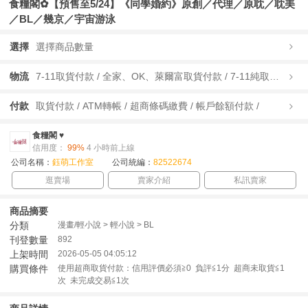
食糧閣✿【預售至5/24】《同學婚約》原創／代理／原耽／耽美
／BL／幾京／宇宙游泳
選擇
選擇商品數量
物流
7-11取貨付款 / 全家、OK、萊爾富取貨付款 / 7-11純取貨 / 全家、OK、萊爾富純取貨 /
付款
取貨付款 / ATM轉帳 / 超商條碼繳費 / 帳戶餘額付款 /
食糧閣 ♥
信用度：
99%
4 小時前上線
公司名稱：
鈺萌工作室
公司統編：
82522674
逛賣場
賣家介紹
私訊賣家
商品摘要
分類
漫畫/輕小說 > 輕小說 > BL
刊登數量
892
上架時間
2026-05-05 04:05:12
購買條件
使用超商取貨付款：信用評價必須≧0 負評≦1分 超商未取貨≦1
次 未完成交易≦1次