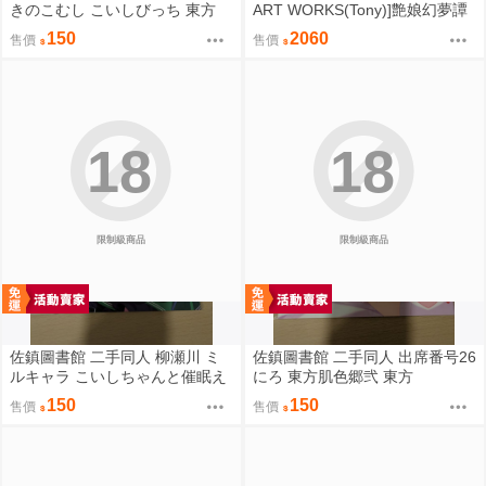
きのこむし こいしびっち 東方
ART WORKS(Tony)]艶娘幻夢譚
【プレイマット】(同人誌)
150
2060
售價
售價
18
18
限制級商品
限制級商品
佐鎮圖書館 二手同人 柳瀬川 ミ
佐鎮圖書館 二手同人 出席番号26
ルキャラ こいしちゃんと催眠え
にろ 東方肌色郷弐 東方
っち 2 東方
150
150
售價
售價