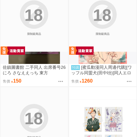
18
18
限制級商品
限制級商品
佐鎮圖書館 二手同人 出席番号26
[蜜瓜動漫同人周邊代購][ワ
預購
にろ さなええっち 東方
ッフル同盟犬(田中竕)]同人エロ
ゲ転生2上～発動!ヌルヌルスケ
150
1260
售價
售價
ベスキル【A5アクリルフィギュ
ア】(A5壓克力立牌特典版)(同人
誌)
18