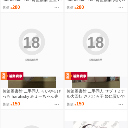
oating Light
ild summer
280
280
售價
售價
18
18
限制級商品
限制級商品
佐鎮圖書館 二手同人 ろいやるび
佐鎮圖書館 二手同人 サブリミナ
っち haruhisky みょーちゃん先
ル大回転 さぶじろ子 姫に貢いで
生かくパコりき 3 小美老師如是
搾られたい! Fate FGO
150
150
售價
售價
說