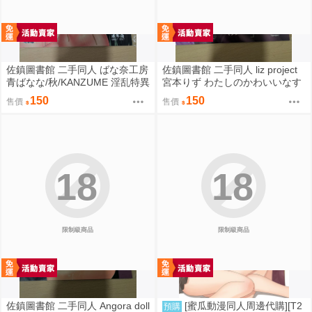
佐鎮圖書館 二手同人 ばな奈工房
佐鎮圖書館 二手同人 liz project
青ばなな/秋/KANZUME 淫乱特異
宮本りず わたしのかわいいなす
点英霊風俗七番勝負 Fate FGO
びちゃん Fate FGO
150
150
售價
售價
18
18
限制級商品
限制級商品
佐鎮圖書館 二手同人 Angora doll
[蜜瓜動漫同人周邊代購][T2
預購