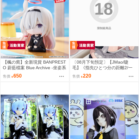
18
限制級商品
【楓の窩】全新現貨 BANPREST
〔08月下旬預定〕【JMao/睫
O 蔚藍檔案 Blue Archive -坐姿系
毛】《指先ひとつ分の距離2/一
列- 星奈【日版】
個指尖的距離2》B5/26P黑白內
650
220
售價
售價
頁/繁體中文/無修正⬢黑市兔－睫
毛貓舍 (parody:蔚藍檔案 Blue Ar
chive ブルーアーカイブ ブルア
カ 鬼方カヨコ 鬼方佳世子) FF47