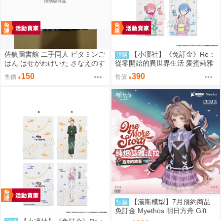
限制級商品
佐鎮圖書館 二手同人 ビタミンご
【小凜社】《免訂金》Re：
預購
はん はせがわけいた さなえのす
從零開始的異世界生活 愛蜜莉雅
きはとどまらずっ 東方
拉姆 雷姆 お祭り ver. 和服 生寫
150
390
售價
售價
真卡片套組
【漢斯模型】7月預約商品
預購
免訂金 Myethos 明日方舟 Gift
+系列 純燼艾雅法拉 後來的故事