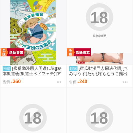
18
限制級商品
[蜜瓜動漫同人周邊代購][秘
[蜜瓜動漫同人周邊代購][ち
預購
預購
本衆道会(衆道士ペドフェチ)]ア
みはうす(たかぴ)]らむうこ露出
レが主役の古典史(同人誌)
物語4(同人誌)
360
240
售價
售價
18
18