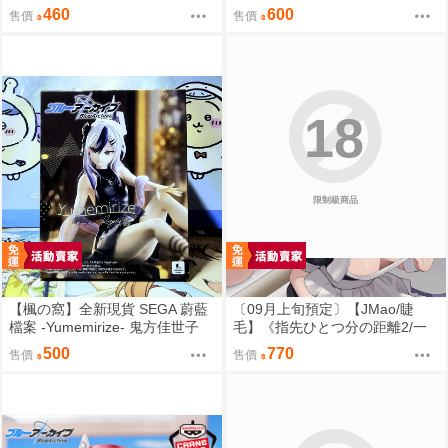
【日版】
版】
460
600
售價
售價
18
限制級商品
【楓の窩】全新現貨 SEGA 蔚藍
〔09月上旬預定〕【JMao/睫
檔案 -Yumemirize- 鬼方佳世子
毛】《指先ひとつ分の距離2/一
【日版】
個指尖的距離2》多規格套組&單
500
770
售價
售價
品⬢黑市兔－睫毛貓舍 (parody:
蔚藍檔案 Blue Archive ブルーア
ーカイブ ブルアカ 鬼方カヨコ
鬼方佳世子) FF47