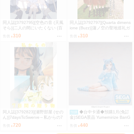
同人誌[3792795][空色の音 (天風
同人誌[3792797][Quarta dimens
そら)]二人の間にいたくない (百
ione (Buzz)]蓮ノ空の聖地巡礼ガ
合)
イドvre.2 (蓮之空女學院學園偶
310
310
售價
售價
像俱樂部)
同人誌[3792823][瀬野部屋 (せの
◆台中卡通◆預購1月(免訂
預購
ん)]7daysToSwerve～私からの7
金)SEGA景品 Yumemirize BanG
日間の贈り物～#2 (性轉)
Dream Ave Mujica 豐川祥子
720
440
售價
售價