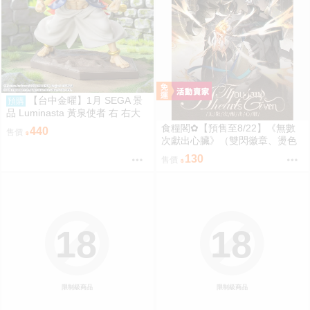
【台中金曜】1月 SEGA 景
預購
品 Luminasta 黃泉使者 右 右大
人 0901
食糧閣✿【預售至8/22】《無數
440
售價
次獻出心臟》（雙閃徽章、燙色
大拍立得&逆向對裱塔羅牌、壓克
130
售價
力雙閃色紙、彩窗普麻、彩窗立
牌）星穹鐵道／白厄／同人／桐
羽
18
18
限制級商品
限制級商品