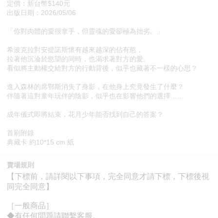
定價：新台幣$140元
出版日期：2026/05/06
「你對肉體的愛很拿手，但靈魂的愛卻極為拙劣。」
希波克拉對安提諾斯懷有越來越深的佔有慾，
拉著他沉淪於慾望的同時，也渴求著對方的愛。
看似將主動權交給對方的行動背後，似乎也藏著不一樣的心思？
進入森林的席鄂斯消失了身影，在他身上究竟發生了什麼？
伴隨著這對童年玩伴的陰影，似乎也在影響他們的選擇……
成年儀式即將結束，花月少年能否找到自己的答案？
首刷附錄
典藏卡 約10*15 cm 紙
賣場規則