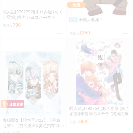
免運
同人誌[3792752][すりみ屋 (ちく
わ丞相)]鬼方カヨコと●●する
全部大套組!!
預購
本 総集編 (蔚藍檔案)
790
售價
1250
售價
同人誌[3792754][あさぎ屋 (あさ
ぎ屋)]未観測のステラ (我推的孩
子)
食糧閣✿【預售至8/22】《星旅
600
售價
之誓》（雙閃徽章&燙色拍立得se
t、壓克力色紙、乾花麻將、菱形