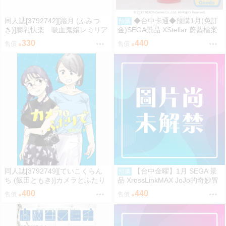
同人誌[3792742][踏月 (ふみつ
◆台中卡通◆預購1月(免訂
預購
き)]膨乳快楽 吸血鬼嬢レミリア
金)SEGA景品 XStellar 蔚藍檔案
(東方Project)
阿慈谷日富美 Happy Valentine
330
440
售價
售價
同人誌[3792749][ていこくらん
【台中金曜】1月 SEGA 景
預購
ち (飯田ともき)]カメラとふたり
品 XrossLinkMAX JoJo的奇妙冒
で (百合)
險 石之海 空條徐倫 0901
400
440
售價
售價