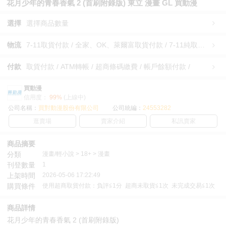
花月少年的青春香氣 2 (首刷附錄版) 東立 漫畫 GL 買動漫
選擇
選擇商品數量
物流
7-11取貨付款 / 全家、OK、萊爾富取貨付款 / 7-11純取貨 / 全家、OK、萊爾富純取貨 / 宅配/快遞 /
付款
取貨付款 / ATM轉帳 / 超商條碼繳費 / 帳戶餘額付款 /
買動漫
信用度：
99%
(上線中)
公司名稱：
買對動漫股份有限公司
公司統編：
24553282
逛賣場
賣家介紹
私訊賣家
商品摘要
分類
漫畫/輕小說 > 18+ > 漫畫
刊登數量
1
上架時間
2026-05-06 17:22:49
購買條件
使用超商取貨付款：負評≦1分 超商未取貨≦1次 未完成交易≦1次
商品詳情
花月少年的青春香氣 2 (首刷附錄版)