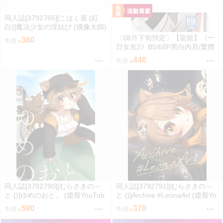
同人誌[3792766][こはく屋 (紅
白)]魔法少女の淫結び (偶像大師)
〔08月下旬預定〕【龍龍】《一
360
售價
日女友2》B5/68P黑白內頁/繁體
中文⬢黑市兔 (parody: BanG Dre
440
售價
am! It's MyGO!!!!! Ave Mujica 迷
途之子 頌樂人偶 バンドリ！) FF
47
同人誌[3792790][むらさきの～
同人誌[3792791][むらさきの～
と ()]ゆめのおと。 (虛擬YouTub
と ()]Archive #LeonaArt (虛擬Yo
er)
uTuber)
590
370
售價
售價