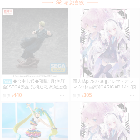
猜您喜歡
◆台中卡通◆預購1月(免訂
同人誌[3792736][アレマテオレ
預購
金)SEGA景品 咒術迴戰 死滅迴遊
マ (小林由高)]GARIGARI144 (蔚
Luminasta 禪院直哉 0826
藍檔案)
440
305
售價
售價