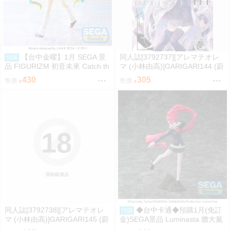
【台中金曜】1月 SEGA 景
同人誌[3792737][アレマテオレ
預購
品 FIGURIZM 初音未來 Catch th
マ (小林由高)]GARIGARI144 (蔚
e Wave 再販 0901
藍檔案)
430
305
售價
售價
18
限制級商品
同人誌[3792738][アレマテオレ
◆台中卡通◆預購1月(免訂
預購
マ (小林由高)]GARIGARI145 (蔚
金)SEGA景品 Luminasta 膽大黨
藍檔案)
愛羅 變身版 0826