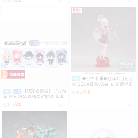
155
售價
雙片吊飾）星穹鐵道／白厄／同
人／桐羽
◆台中卡通◆預購1月(免訂
預購
金)SEGA景品 XStellar 蔚藍檔案
白洲梓 Happy Valentine
【我家遊樂器】12月預
預購
訂金
440
售價
購 TAPIOCA 新槍彈辯駁V3 獸耳
斗篷布偶 3款可選
740
售價