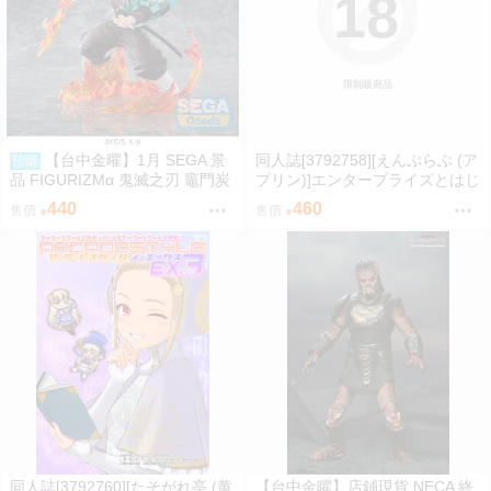
18
限制級商品
【台中金曜】1月 SEGA 景
同人誌[3792758][えんぷらぶ (ア
預購
品 FIGURIZMα 鬼滅之刃 竈門炭
プリン)]エンタープライズとはじ
治郎 通透世界 0901
めてえっち (碧藍航線)
440
460
售價
售價
同人誌[3792760][たそがれ亭 (黄
【台中金曜】店鋪現貨 NECA 終