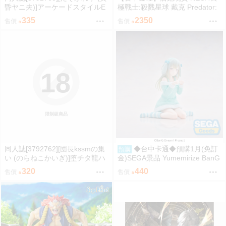
昏ヤニ夫)]アーケードスタイルE
極戰士:殺戮星球 戴克 Predator:
X Vol.3 (電玩)
Badlands Dek 7吋可動人偶
335
2350
售價
售價
18
限制級商品
同人誌[3792762][団長kssmの集
◆台中卡通◆預購1月(免訂
預購
い (のらねこかいぎ)]堕チタ龍ハ
金)SEGA景品 Yumemirize BanG
異形ヲ孕ミテ (蔚藍檔案)
Dream Ave Mujica 若葉睦
320
440
售價
售價