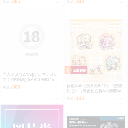
305
440
售價
售價
18
限制級商品
同人誌[3792739][アレマテオレ
マ (小林由高)]GARIGARI145
【特典】 (蔚藍檔案)
食糧閣✿【預售至8/22】《蜜糖
305
售價
甜心》（燙色拍立得&小麻將se
t、愛心巧克力吊飾、布丁捏捏
145
售價
樂、貝殼光愛心透卡、PU皮革軟
徽章、果凍包）星穹鐵道／白厄
／同人／桐羽