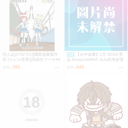
同人誌[3792751][國際漫畫製作
【台中金曜】1月 SEGA 景
預購
所 (カビル世界)]高校生マーチ#4
品 XrossLinkMAX JoJo的奇妙冒
(原創)
險 石之海 恩里克 普奇 0901
395
440
售價
售價
18
限制級商品