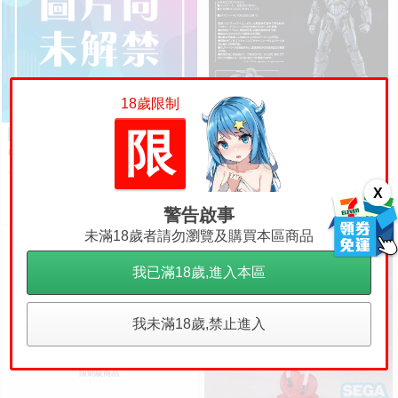
18歲限制
限
【台中金曜】1月 SEGA 景
預購
品 FIGURIZMα 福音戰士新劇場
版 綾波零 作戰服ver. 0901
【奶熊屋】預訂 5月 代理版
預購
440
售價
MODEROID 環太平洋 吉普賽危
X
機 組裝模型 0905
1600
售價
警告啟事
未滿18歲者請勿瀏覽及購買本區商品
我已滿18歲,進入本區
18
我未滿18歲,禁止進入
限制級商品