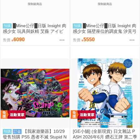
限制級商品
限制級商品
█Mine公仔█日版 Insight 肉
█Mine公仔█日版 Insight 肉
預購
預購
感少女 玩具與妖精 艾薇 アイビ
感少女 隔壁座位的調皮鬼 汐見弓
ー 1/1 PMMA D9261
良 1/6 PMMA D9260
6090
5550
售價
售價
【我家遊樂器】10/29
[GE小舖] (全新現貨) 日文雜誌 P
預購
訂金
發售預購 PS5 愚者不滅 Stupid N
ASH 2026年6月 鑽石王牌 第二季