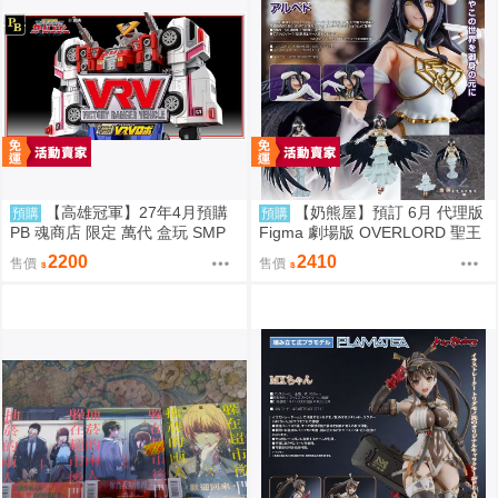
【高雄冠軍】27年4月預購
【奶熊屋】預訂 6月 代理版
預購
預購
PB 魂商店 限定 萬代 盒玩 SMP
Figma 劇場版 OVERLORD 聖王
激走戰隊 激走合體 VRV機器人
國篇 雅兒貝德 0916
2200
2410
售價
售價
免訂金