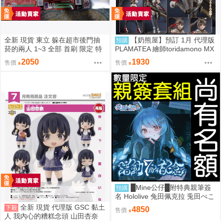
全新 現貨 東立 躲在超市後門抽
【奶熊屋】預訂 1月 代理版
預購
菸的兩人 1~3 全部 首刷 限定 特
PLAMATEA 繪師toridamono MX
裝 地主 佐佐木 山田 田山 1到3集
醬 組裝模型 0905
2050
1930
售價
售價
█Mine公仔█附特典親筆簽
預購
名 Hololive 兔田佩克拉 兎田ぺこ
ら 活動7周年記念 七週年紀念套
全新 現貨 代理版 GSC 黏土
下殺
4850
售價
組直筆親簽外套T恤
人 我內心的糟糕念頭 山田杏奈