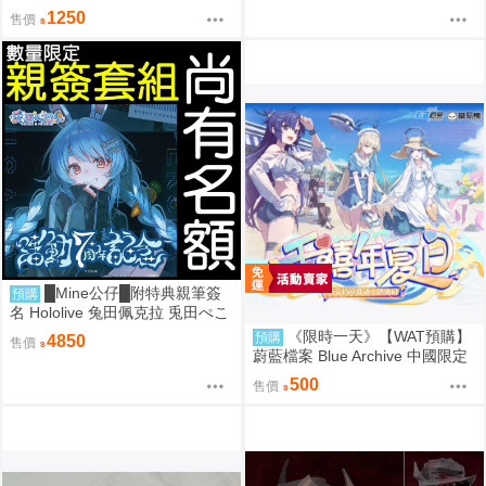
1250
售價
█Mine公仔█附特典親筆簽
預購
名 Hololive 兔田佩克拉 兎田ぺこ
ら 活動7周年記念 七週年紀念套
《限時一天》【WAT預購】
預購
4850
售價
組直筆親簽外套T恤
蔚藍檔案 Blue Archive 中國限定
官方正版 千年夏日主題快閃店 優
500
售價
香 乃愛 小雪 莉央 季 研討會 壓克
力立牌 立牌 徽章 鑰匙圈 YOSTA
R 模玩熊