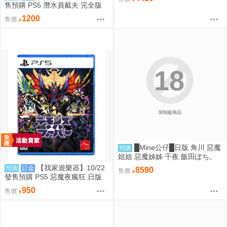
售預購 PS5 潛水員戴夫 完全版
日版
1200
售價
18
限制級商品
█Mine公仔█日版 角川 惡魔
預購
姐姐 惡魔姊姊 千夜 飯田ぽち。
1/6 PVC D9264
【我家遊樂器】10/22
預購
訂金
8590
售價
發售預購 PS5 惡魔夜瘋狂 日版
950
售價