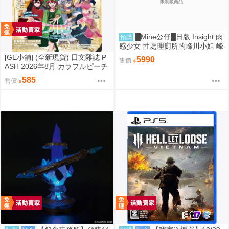
限制級商品
█Mine公仔█日版 Insight 肉
預購
感少女 性處理廁所的峰川小姐 峰
川さん 1/5 PMMA D9263
[GE小舖] (全新現貨) 日文雜誌 P
5990
售價
ASH 2026年8月 カラフルピーチ
からぴち Colorful Peach
585
售價