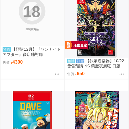
18
限制級商品
【預購12月】『ワンナイト
預購
アフター』多店鋪對應
【我家遊樂器】10/22
預購
訂金
4300
售價
發售預購 NS 惡魔夜瘋狂 日版
950
售價