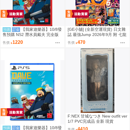
【我家遊樂器】10/8發
[GE小舖] (全新空運現貨) 日文雜
預購
訂金
售預購 NS2 潛水員戴夫 完全版
誌 最強Jump 2026年9月 附 七龍
日版
珠 卡片 明信片 七龍珠SD 遊戲王
1220
470
售價
售價
F:NEX 甘城なつき New outfit ver
1/7 PVC完成品 全新 現貨
【我家遊樂器】10/8發
預購
訂金
4410
售價