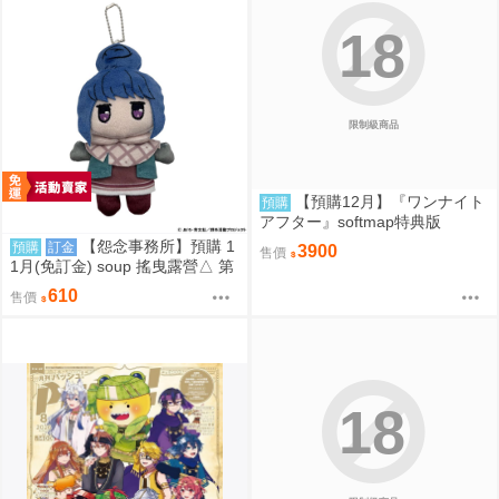
18
限制級商品
【預購12月】『ワンナイト
預購
アフター』softmap特典版
【怨念事務所】預購 1
預購
訂金
3900
售價
1月(免訂金) soup 搖曳露營△ 第
3季 Q版珠鍊布偶吊飾 娃娃 玩偶
610
售價
志摩凜 0825
18