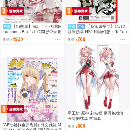
【奶熊屋】預訂 4月 代理版
【我家遊樂器】11/12
預購
預購
訂金
Luminous Box 1/7 請問您今天要
發售預購 NS2 暗喻幻想：ReFan
來點兔子嗎？ 心愛 禮服Ver 0905
tazio 鑰匙卡 日版
4920
760
售價
售價
星工坊 原神 莉奈婭 動漫抱枕套
等身抱枕套 枕頭套
[GE小舖] (全新現貨) 日文雜誌 M
900
售價
EGAMI 2026年6月 關於我在無意