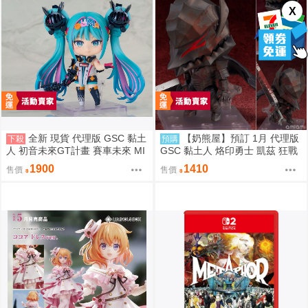
X
全新 現貨 代理版 GSC 黏土
【奶熊屋】預訂 1月 代理版
下殺
預購
人 初音未來GT計畫 賽車未來 MI
GSC 黏土人 烙印勇士 凱茲 狂戰
KU 2026Ver 賽車
士鎧甲Ver BLOOD EDITION 090
1900
1410
售價
售價
5