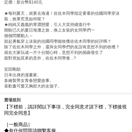
定價：新台幣$140元
★每到夏天，就要去海邊！佐佐木同學指定要看的信國同學穿泳
裝，效果究竟如何呢？
★純純又蠢蠢的青澀戀愛，引人大笑持續進行中
期盼已久的夏日海灘之旅，換上女裝的女同學們一
個個閃耀動人～
鼓起勇氣穿上泳裝的信國同學能收獲佐佐木同學的好評嗎？
除了佐佐木同學之外，還與女同學們的友誼有意想不到的收穫？
就在大家玩成一片十分開心時，意想不到的插曲發生了
面對突如其來的意外，佐佐木同學會...?
安田剛助
日本出身的漫畫家。
多繪製男女青春戀愛故事。
喜歡畫可愛又胸部大的女孩子。
賣場規則