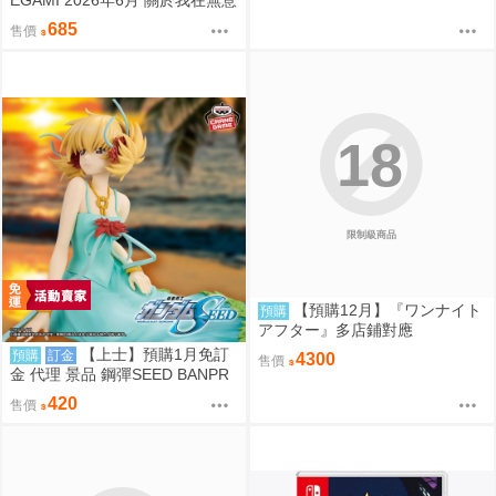
間被隔壁的天使變成廢柴這件事
685
售價
椎名真晝
18
限制級商品
【預購12月】『ワンナイト
預購
アフター』多店鋪對應
【上士】預購1月免訂
預購
訂金
4300
售價
金 代理 景品 鋼彈SEED BANPR
ESTO EVOLVE 卡佳里·由拉·阿
420
售價
斯哈 曉之車