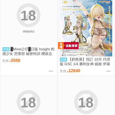
18
限制級商品
█Mine公仔█日版 Insight 肉
預購
感少女 芭蕾部 秘密特訓 櫻坂志
穗 桜坂しほ 1/6 PMMA D9262
【奶熊屋】預訂 10月 代理
預購
5550
售價
版 GSC 1/4 勝利女神 妮姬 伊萊
格 BOOM與驚嚇 0905
12640
售價
18
18