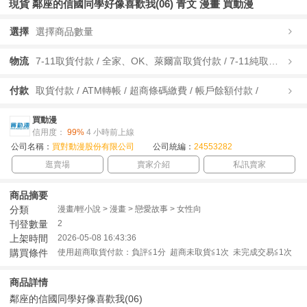
現貨 鄰座的信國同學好像喜歡我(06) 青文 漫畫 買動漫
選擇
選擇商品數量
物流
7-11取貨付款 / 全家、OK、萊爾富取貨付款 / 7-11純取貨 / 全家、OK、萊爾富純取貨 / 宅配/快遞 /
付款
取貨付款 / ATM轉帳 / 超商條碼繳費 / 帳戶餘額付款 /
買動漫
信用度：
99%
4 小時前上線
公司名稱：
買對動漫股份有限公司
公司統編：
24553282
逛賣場
賣家介紹
私訊賣家
商品摘要
分類
漫畫/輕小說 > 漫畫 > 戀愛故事 > 女性向
刊登數量
2
上架時間
2026-05-08 16:43:36
購買條件
使用超商取貨付款：負評≦1分 超商未取貨≦1次 未完成交易≦1次
商品詳情
鄰座的信國同學好像喜歡我(06)