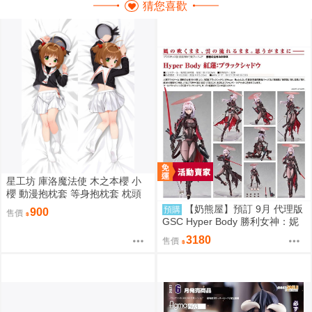
猜您喜歡
星工坊 庫洛魔法使 木之本櫻 小
櫻 動漫抱枕套 等身抱枕套 枕頭
套
【奶熊屋】預訂 9月 代理版
預購
900
售價
GSC Hyper Body 勝利女神：妮
姬 紅蓮：暗影 0916
3180
售價