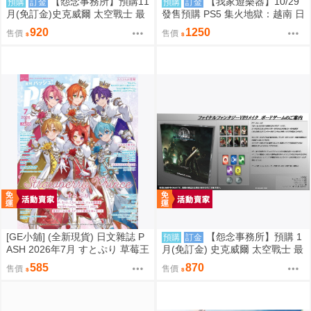
【怨念事務所】預購11
【我家遊樂器】10/29
預購
訂金
預購
訂金
月(免訂金)史克威爾 太空戰士 最
發售預購 PS5 集火地獄：越南 日
終幻想 FF14 以太之光 微縮模型
版
920
1250
售價
售價
小夜燈 三次再販 0824
[GE小舖] (全新現貨) 日文雜誌 P
【怨念事務所】預購 1
預購
訂金
ASH 2026年7月 すとぷり 草莓王
月(免訂金) 史克威爾 太空戰士 最
子 魔法帽的工作室
終幻想 FF7 重生 桌遊 魔晶石獵
585
870
售價
售價
人 再販 0821