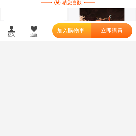
猜您喜歡
';
加入購物車
立即購買
登入
追蹤
參號倉庫 預購 27年7-
預購
訂金
8月 GSC 初音未來 十面埋伏Ver
1/7 再版 9/7 超取免訂
【我家遊樂器】27年6
預購
訂金
7250
售價
月預購 代理版 FLARE Fate FGO
Lancer 謎之Alter Ego・Λ 第二再
5650
售價
臨