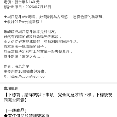
定價：新台幣$ 140 元
預計出版日：2026年7月16日
★城江悠斗×朱崎晴，友情變質為占有慾──恩愛色情的執著BL。
★收錄21P未公開新稿！
朱崎晴與城江悠斗原本是好朋友。
雖然有過晴的跟蹤行為曝光等麻煩，
兩人仍從好友變成情侶，並順利展開同居生活。
原本過著一帆風順的日子，
然而當晴決定和打工的前輩一起去祭典時，
悠斗點燃了嫉妒之火……
作者：海老之尾
主要創作18限插畫與漫畫。
X：https://x.com/iiebinoo
賣場規則