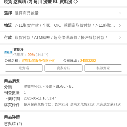
現貨 悠與晴 (2) 角川 漫畫 BL 買動漫 ◇
選擇
選擇商品數量
物流
7-11取貨付款 / 全家、OK、萊爾富取貨付款 / 7-11純取貨 / 全家、OK、萊爾富純取貨 / 宅配/快遞 /
付款
取貨付款 / ATM轉帳 / 超商條碼繳費 / 帳戶餘額付款 /
買動漫
信用度：
99%
(上線中)
公司名稱：
買對動漫股份有限公司
公司統編：
24553282
逛賣場
賣家介紹
私訊賣家
商品摘要
分類
漫畫/輕小說 > 漫畫 > BL/GL > BL
刊登數量
1
上架時間
2026-05-11 16:51:47
購買條件
使用超商取貨付款：負評≦1分 超商未取貨≦1次 未完成交易≦1次
商品詳情
悠與晴 (2)