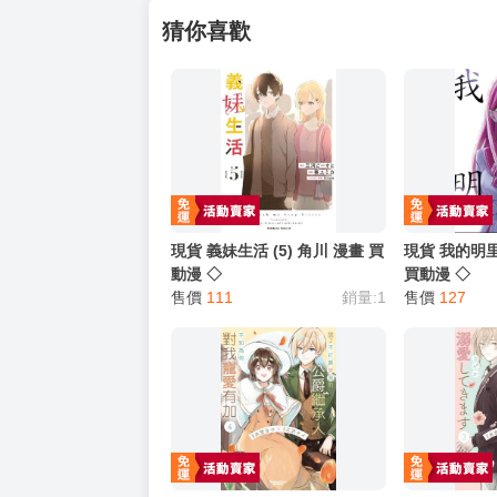
猜你喜歡
現貨 義妹生活 (5) 角川 漫畫 買
現貨 我的明里香
動漫 ◇
買動漫 ◇
售價
111
銷量:1
售價
127