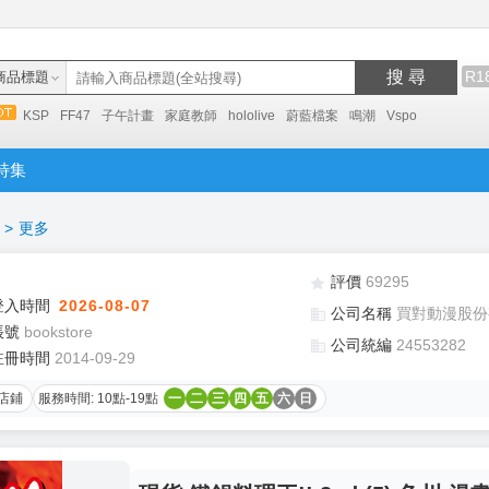
搜 尋
R1
商品標題
KSP
FF47
子午計畫
家庭教師
hololive
蔚藍檔案
鳴潮
Vspo
特集
>
更多
評價
69295
登入時間
2026-08-07
公司名稱
買對動漫股份
帳號
bookstore
公司統編
24553282
註冊時間
2014-09-29
店鋪
服務時間: 10點-19點
一
二
三
四
五
六
日