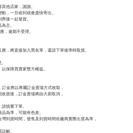
尋其他店家，謝謝。
變動，一旦收到就會盡快寄出。
到齊後一起發貨。
品為主。
反應，逾期不受理。
反應，將直接加入黑名單，還請下單後準時取貨。
意。
，以保障買賣家雙方權益。
訂金，訂金將以專屬訂金賣場方式收取，
認收貨後，訂金賣場將由大廚取消，
，請慎重下單。
商品為準，可能有色差。
台灣到貨時間，發售及到貨時間依廠商實際出貨為準，
請諒解。