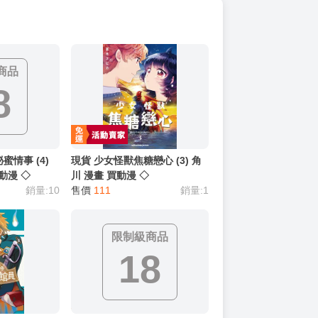
商品
8
蜜情事 (4)
現貨 少女怪獸焦糖戀心 (3) 角
買動漫 ◇
川 漫畫 買動漫 ◇
銷量:10
售價
111
銷量:1
限制級商品
18