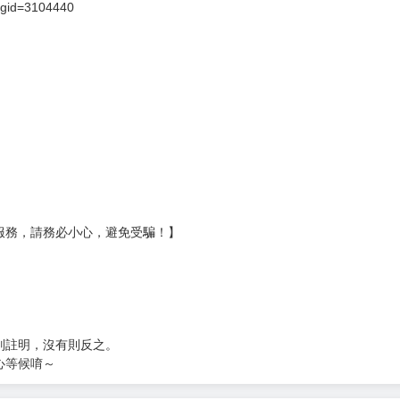
?gid=3104440
服務，請務必小心，避免受騙！】
別註明，沒有則反之。
心等候唷～