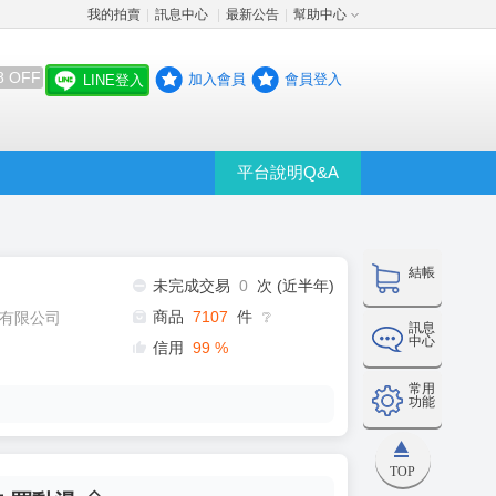
我的拍賣
訊息中心
最新公告
幫助中心
│
│
│
8 OFF
加入會員
會員登入
LINE登入
平台說明Q&A
結帳
未完成交易
0
次 (近半年)
商品
7107
件
有限公司
❔
訊息
中心
信用
99
%
常用
功能
TOP