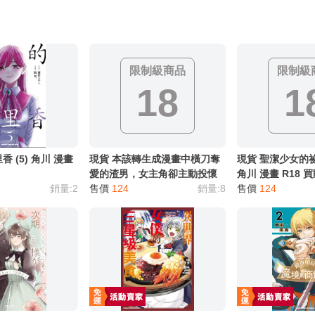
限制級商品
限制級
18
1
 (5) 角川 漫畫
現貨 本該轉生成漫畫中橫刀奪
現貨 聖潔少女的祕
愛的渣男，女主角卻主動投懷
角川 漫畫 R18 
銷量:2
送抱 (4) 角川 漫畫 R18 買動漫
售價
124
銷量:8
售價
124
◇