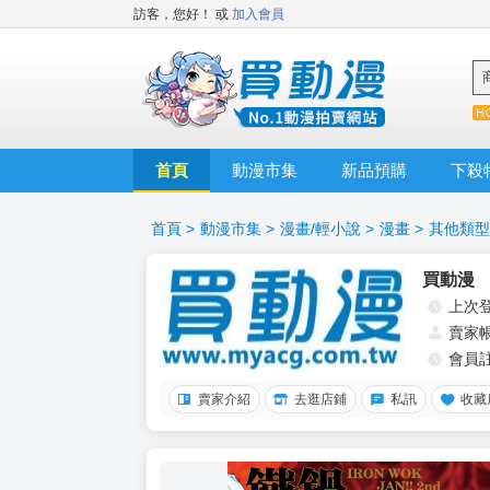
訪客，您好！
或
加入會員
首頁
動漫市集
新品預購
下殺
首頁
>
動漫市集
>
漫畫/輕小說
>
漫畫
>
其他類型
買動漫
上次
賣家
會員
賣家介紹
去逛店鋪
私訊
收藏