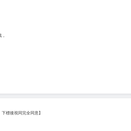
戰，
。
，下標後視同完全同意】