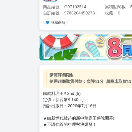
商品編號
G07102514
累積點閱數
自訂編號
9786264459273
收藏
0
收藏商品
購買評價限制
使用超商取貨付款：負評≦1分 超商未取貨≦1
鐵鍋料理王!! 2nd (5)
定價：新台幣$ 140 元
預計出版日：2026年7月16日
★由新世代掀起的新中華霸王傳說開幕!!
★不講仁義的料理對決爆發！