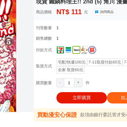
現貨 鐵鍋料理王!! 2nd (5) 角川 漫
NT$
111
商品價格
元
詢問商品
刊登數量
1
銷售總數
1
付款方式
宅配/快遞100元
7-11取貨付款60元
7
取貨方式
全家 取貨60元
-
+
購買數量
件
立即購買
加
買動漫安心保證
款項由銀行委託管才安心 