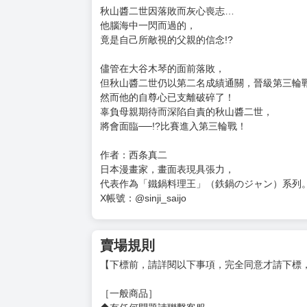
秋山醬二世因落敗而灰心喪志…
他腦海中一閃而過的，
竟是自己所敵視的父親的信念!?
儘管在大谷木琴的面前落敗，
但秋山醬二世仍以第二名成績通關，晉級第三輪
然而他的自尊心已支離破碎了！
辜負母親期待而深陷自責的秋山醬二世，
將會面臨──!?比賽進入第三輪戰！
作者：西条真二
日本漫畫家，畫面表現具張力，
代表作為「鐵鍋料理王」（鉄鍋のジャン）系列
X帳號：@sinji_saijo
賣場規則
【下標前，請詳閱以下事項，完全同意才請下標
［一般商品］