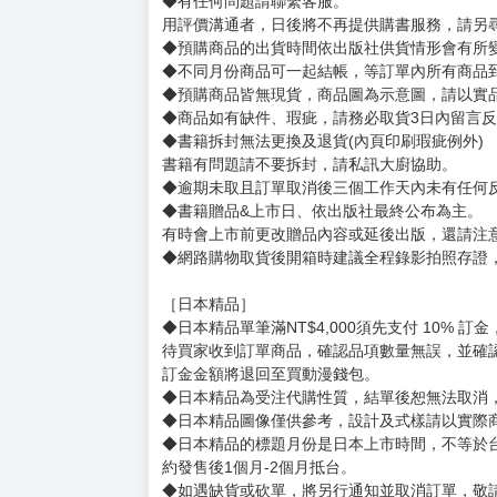
◆有任何問題請聯繫客服。
用評價溝通者，日後將不再提供購書服務，請另
◆預購商品的出貨時間依出版社供貨情形會有所
◆不同月份商品可一起結帳，等訂單內所有商品
◆預購商品皆無現貨，商品圖為示意圖，請以實
◆商品如有缺件、瑕疵，請務必取貨3日內留言
◆書籍拆封無法更換及退貨(內頁印刷瑕疵例外)
書籍有問題請不要拆封，請私訊大廚協助。
◆逾期未取且訂單取消後三個工作天內未有任何
◆書籍贈品&上市日、依出版社最終公布為主。
有時會上市前更改贈品內容或延後出版，還請注
◆網路購物取貨後開箱時建議全程錄影拍照存證
［日本精品］
◆日本精品單筆滿NT$4,000須先支付 10% 
待買家收到訂單商品，確認品項數量無誤，並確
訂金金額將退回至買動漫錢包。
◆日本精品為受注代購性質，結單後恕無法取消
◆日本精品圖像僅供參考，設計及式樣請以實際
◆日本精品的標題月份是日本上市時間，不等於
約發售後1個月-2個月抵台。
◆如遇缺貨或砍單，將另行通知並取消訂單，敬