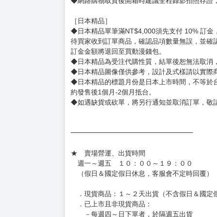
◆預購商品的出貨時間依出版社供貨情形會有所
◆不同月份商品可一起結帳，等訂單內所有商品
◆預購商品皆無現貨，商品圖為示意圖，請以實
◆商品如有缺件、瑕疵，請務必取貨3日內留言
◆書籍拆封無法更換及退貨(內頁印刷瑕疵例外)
書籍有問題請不要拆封，請私訊大廚協助。
◆逾期未取且訂單取消後三個工作天內未有任何
◆書籍贈品&上市日、依出版社最終公布為主。
有時會上市前更改贈品內容或延後出版，還請注
◆網路購物取貨後開箱時建議全程錄影拍照存證
［日本精品］
◆日本精品單筆滿NT$4,000須先支付 10% 
待買家收到訂單商品，確認品項數量無誤，並確
訂金金額將退回至買動漫錢包。
◆日本精品為受注代購性質，結單後恕無法取消
◆日本精品圖像僅供參考，設計及式樣請以實際
◆日本精品的標題月份是日本上市時間，不等於
約發售後1個月-2個月抵台。
◆如遇缺貨或砍單，將另行通知並取消訂單，敬