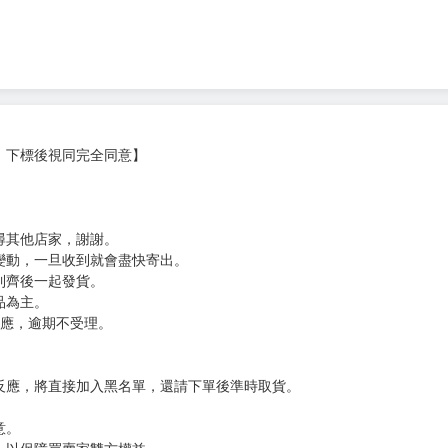
次 未完成交易≦1次 （近半年）
開始！ U-20世界盃終於開幕！ BL（藍色監獄）JAPAN第一戰的對手
這些開幕戰士也發揮特訓成果， 每個自私鬼都為了自己而追求榮耀（進球）
，下標後視同完全同意】
尋其他店家，謝謝。