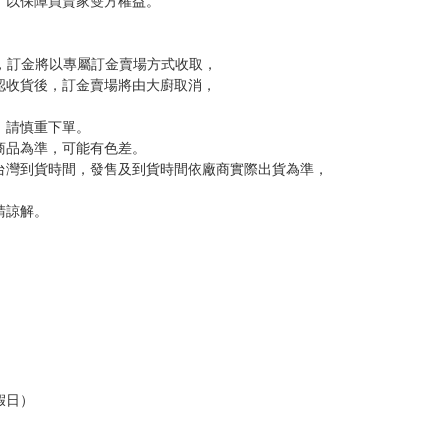
變動，一旦收到就會盡快寄出。
到齊後一起發貨。
品為主。
反應，逾期不受理。
反應，將直接加入黑名單，還請下單後準時取貨。
意。
，以保障買賣家雙方權益。
訂金，訂金將以專屬訂金賣場方式收取，
認收貨後，訂金賣場將由大廚取消，
，請慎重下單。
商品為準，可能有色差。
台灣到貨時間，發售及到貨時間依廠商實際出貨為準，
請諒解。