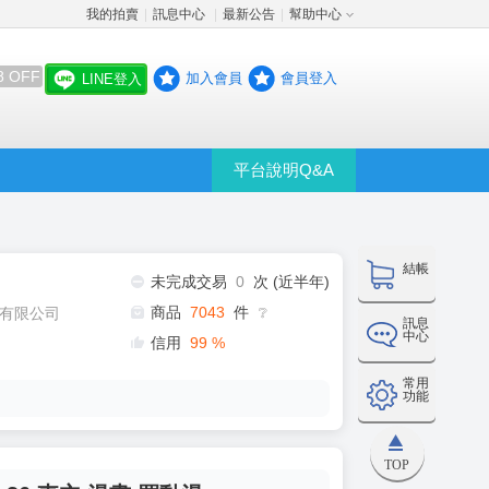
我的拍賣
訊息中心
最新公告
幫助中心
│
│
│
8 OFF
加入會員
會員登入
LINE登入
平台說明Q&A
結帳
未完成交易
0
次 (近半年)
商品
7043
件
有限公司
❔
訊息
中心
信用
99
%
常用
功能
TOP