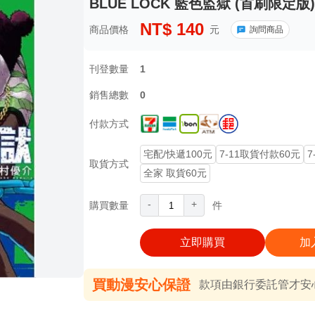
BLUE LOCK 藍色監獄 (首刷限定版)
NT$
140
商品價格
元
詢問商品
刊登數量
1
銷售總數
0
付款方式
宅配/快遞100元
7-11取貨付款60元
7
取貨方式
全家 取貨60元
-
+
購買數量
件
立即購買
加
買動漫安心保證
款項由銀行委託管才安心 