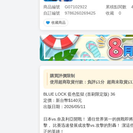
商品編號
G07102922
累積點閱數
自訂編號
9786260269425
收藏
0
收藏商品
加價購
( 共
1
件商品 )
(加購品) 買動漫★《$15元-
-
+