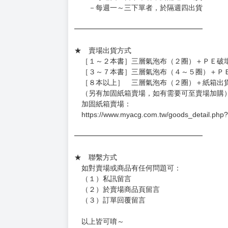
━━━━━━━━━━━━━━━━━━
★ 賣場營運、出貨時間
週一～週五 １０：００～１９：００
（假日＆國定假日休息，客服會不定時回覆）
．現貨商品：１～２天出貨（不含假日＆國定
．已上市且非現貨商品：
－每週四～日下單者，於隔週五出貨
－每週一～三下單者，於隔週四出貨
━━━━━━━━━━━━━━━━━━
★ 賣場出貨方式
［１～２本書］三層氣泡布（２圈）＋ＰＥ破
［３～７本書］三層氣泡布（４～５圈）＋Ｐ
［８本以上］ 三層氣泡布（２圈）＋紙箱出
（另有加固紙箱賣場，如有需要可至賣場加購
加固紙箱賣場：
https://www.myacg.com.tw/goods_detail.php