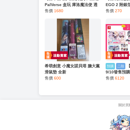
猜你喜歡
【台中金曜】店鋪現貨 武士道
【首刷限定版
PalVerse 盒玩 庫洛魔法使 透
EGO 2 附
明牌篇 木之本櫻 小櫻 戰鬥服裝
售價
1680
者：設樂 清人
售價
270
中盒6入
店
希萌創意 小魔女諾貝塔 膽大黨
預購
二段