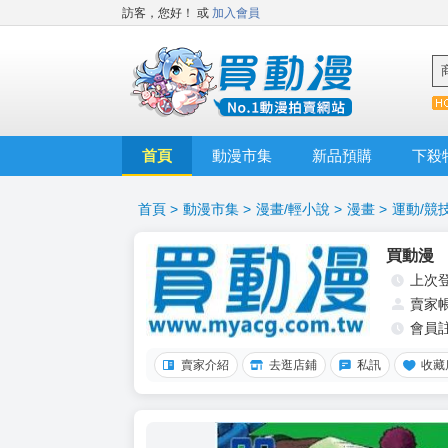
訪客，您好！
或
加入會員
首頁
動漫市集
新品預購
下殺
首頁
>
動漫市集
>
漫畫/輕小說
>
漫畫
>
運動/競
買動漫
上次
賣家
會員
賣家介紹
去逛店鋪
私訊
收藏