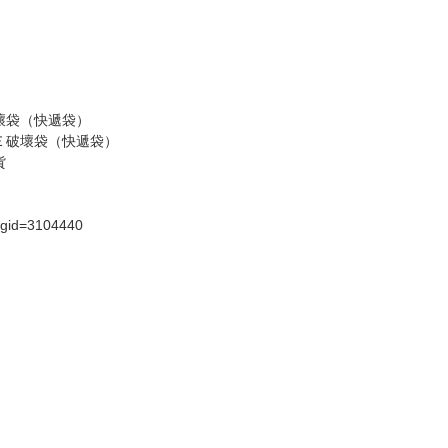
假日）
壞袋（快遞袋）
Ｅ破壞袋（快遞袋）
貨
）
?gid=3104440