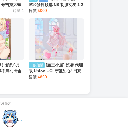
曜】26年7
【我家遊樂器】
預購
二段
拉 哥吉拉大頭
9/10發售預購 NS 制服女友 1 2
哥吉拉頭 多功
銷量:1
3 合輯 日版
售價
5000
亭）預約6月
[魔王小屋] 預購 代理
一般預購