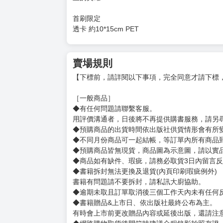
購買評價限制
使用超商取貨付款：負評≦1分 超商未取貨≦1
BLUE LOCK 藍色監獄 (首刷限定版) 36
定價：新台幣$140元
出版日期：2026/05/11
日本vs.奈及利亞開戰！ 通往世界第一的挑戰即將
擊， 比賽迅速發展成攻擊vs.攻擊的對轟！ 潔
正的英雄！
首刷限定
透卡 約10*15cm PET
賣場規則
【下標前，請詳閱以下事項，完全同意才請下標
［一般商品］
◆有任何問題請聯繫客服。
用評價溝通者，日後將不再提供購書服務，請另