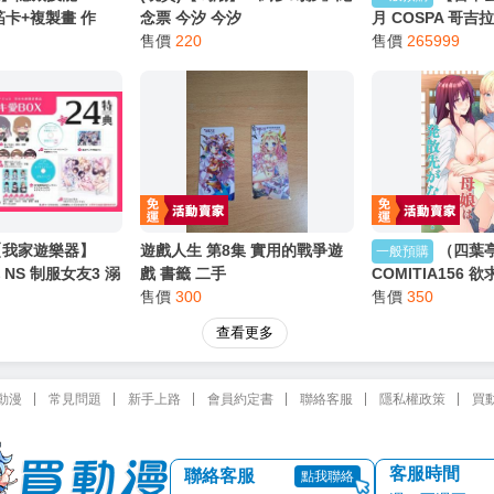
】隱藏技能 BUG
(現貨)【鳴潮】「綺夢幻影」紀
【台中金
一般預購
銀箔卡+複製畫 作
念票 今汐 今汐
月 COSPA 哥吉
/東立漫畫/Avi書
售價
220
壓克力夾子 新宿
售價
265999
能夾【已截止】
【我家遊樂器】
遊戲人生 第8集 實用的戰爭遊
（四葉
一般預購