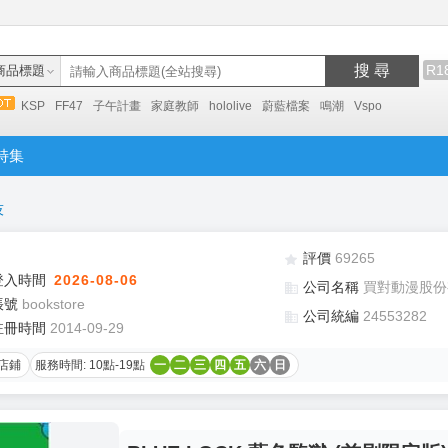
搜 尋
R1
商品標題
KSP
FF47
子午計畫
家庭教師
hololive
蔚藍檔案
鳴潮
Vspo
特集
技
評價
69265
登入時間
2026-08-06
公司名稱
買對動漫股份
帳號
bookstore
公司統編
24553282
註冊時間
2014-09-29
店鋪
服務時間: 10點-19點
一
二
三
四
五
六
日