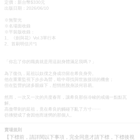
定價：新台幣$330元
出版日期：2026/06/10
※無聖光
※名場面收錄
※平裝版收錄：
1、《劍與花》Vol.3單行本
2、首刷明信片*1
「你忘了你的職責就是用這副身體滿足我嗎？」
為了復仇，延祖以奴僕之身成功留在希良身旁。
他在重重監視下步步為營，暗中尋找與世族接頭的機會；
但在監營的諸多眼線下，想悄然脫身談何容易。
然而，一次又一次的共度春宵，讓希良那份冷峻的戒備一點點瓦
解。
高傲帶刺的延祖，竟在希良的觸碰下亂了方寸⋯⋯
彷彿變成了會因他而迷惘的那個人。
賣場規則