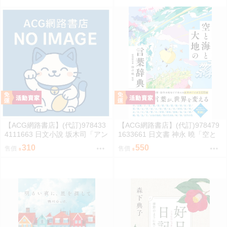
【ACG網路書店】(代訂)978433
【ACG網路書店】(代訂)978479
4111663 日文小說 坂木司「アン
1633661 日文書 神永 曉「空と
と幸福」
海と大地の言葉辞典」
310
550
售價
售價