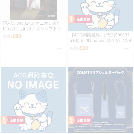
同人誌[3403249][オニオン製作
所 (おにたま(オニオンソフトウ
ェア))]昭和のカオスなゲームセ
【ACG網路書店】(代訂)309632
680
售價
ンター PART 2 (其他)
6100 週刊 Impreza 22B-STi VER
SION をつくる (10)
500
售價