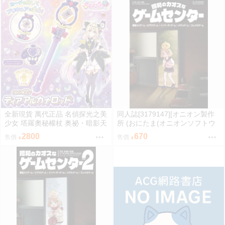
全新現貨 萬代正品 名偵探光之美
同人誌[3179147][オニオン製作
少女 塔羅奧秘權杖 奥祕・暗影天
所 (おにたま(オニオンソフトウ
使 權杖 法杖 魔法棒 變身器 森亞
ェア))]昭和のカオスなゲームセ
2800
670
售價
售價
露露卡
ンター (其他)