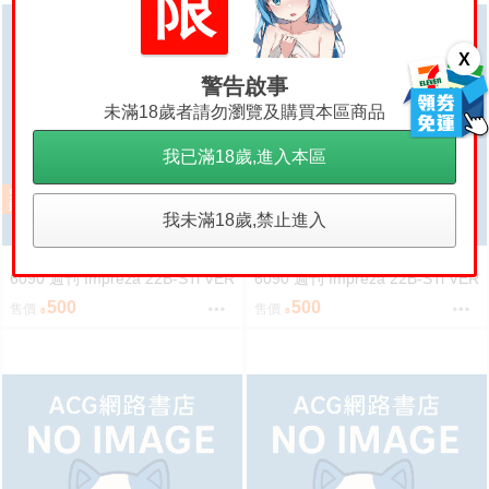
限
X
警告啟事
未滿18歲者請勿瀏覽及購買本區商品
我已滿18歲,進入本區
我未滿18歲,禁止進入
【ACG網路書店】(代訂)309642
【ACG網路書店】(代訂)309632
6090 週刊 Impreza 22B-STi VER
6090 週刊 Impreza 22B-STi VER
SION をつくる (6)
SION をつくる (5)
500
500
售價
售價