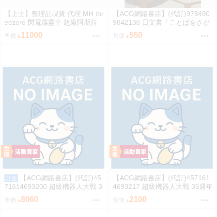
【上士】整理品現貨 代理 MH thr
【ACG網路書店】(代訂)978490
eezero 閃電霹靂車 超級阿斯拉
9842138 日文書「ことばをさが
完全變形 無壓克力盒 請詳閱內文
す絵日記辞典」YUEISHA DICTI
11000
550
售價
售價
ONARY
【ACG網路書店】(代訂)45
【ACG網路書店】(代訂)457161
訂金
71614693200 超級機器人大戰 3
4693217 超級機器人大戰 35週年
5週年紀念 JAM Project 主題歌完
紀念 JAM Project 主題歌完整專
8060
2100
售價
售價
整專輯 完全生產限定盤
輯 通常盤