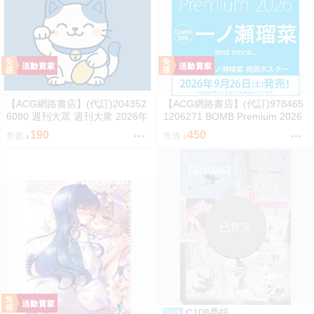
【ACG網路書店】(代訂)204352
【ACG網路書店】(代訂)978465
6080 週刊大眾 週刊大衆 2026年
1206271 BOMB Premium 2026
8月31日號 附:海報
封面:一ノ瀬瑠菜 附:雙面海報
190
450
售價
售價
已售完
C108委托
預購