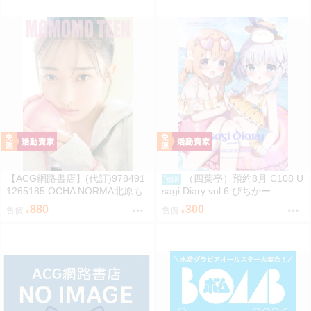
【ACG網路書店】(代訂)978491
（四葉亭）預約8月 C108 U
預購
1265185 OCHA NORMA北原も
sagi Diary vol.6 ぴちかー
も 寫真集「もももてぃーん。」
880
300
售價
售價