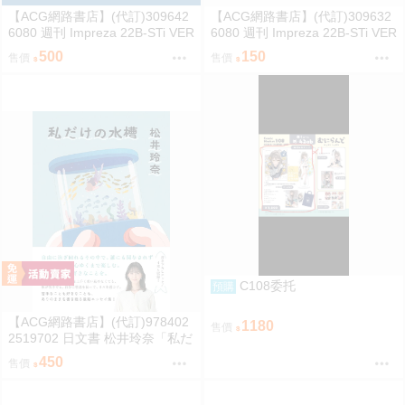
【ACG網路書店】(代訂)309642
【ACG網路書店】(代訂)309632
6080 週刊 Impreza 22B-STi VER
6080 週刊 Impreza 22B-STi VER
SION をつくる (2)
SION をつくる (1) 創刊號
500
150
售價
售價
C108委托
預購
【ACG網路書店】(代訂)978402
1180
售價
2519702 日文書 松井玲奈「私だ
けの水槽」
450
售價