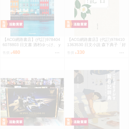
【ACG網路書店】(代訂)978404
【ACG網路書店】(代訂)978410
6078803 日文書 酒村ゆっけ、 y
1363530 日文小說 森下典子「好
ukke sakamura「明るい夜に、
日日記：季節のように生きる」
480
330
售價
售價
星を探して」