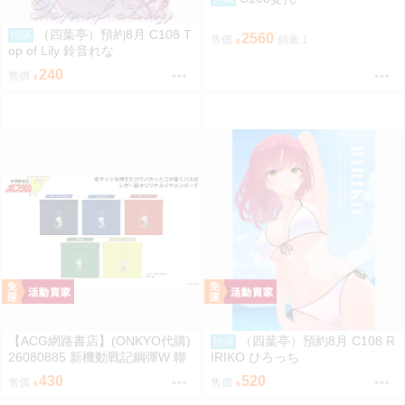
（四葉亭）預約8月 C108 T
預購
2560
售價
銷量:1
op of Lily 鈴音れな
240
售價
【ACG網路書店】(ONKYO代購)
（四葉亭）預約8月 C108 R
預購
26080885 新機動戰記鋼彈W 聯
IRIKO ひろっち
名耳機 收納包
430
520
售價
售價