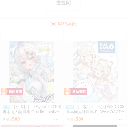
去提問
猜您喜歡
【小凜社】《免訂金》C108
【小凜社】《免訂金》C108
預購
預購
書本同人誌畫集 OniLife hololive
書本同人誌畫集 FUWAMOCODA
百鬼綾目
YS6 イコモチ hololive
580
580
售價
售價