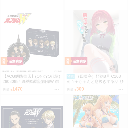
【ACG網路書店】(ONKYO代購)
（四葉亭）預約8月 C108
預購
26080884 新機動戰記鋼彈W 聯
莉々子ちゃんと息抜きする話 ひ
名耳機 專屬充電器
ろっち
1470
300
售價
售價