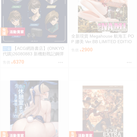
全新現貨 Megahouse 航海王 PO
P 娜美 Ver.BB LIMITED EDITIO
N PVC
【ACG網路書店】(ONKYO
訂金
2900
售價
代購)26080883 新機動戰記鋼彈
W 聯名耳機 CP-TWS01F
6370
售價