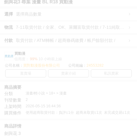
劍與花3 尋葉 漫畫 BL R18 買動漫
選擇
選擇商品數量
物流
7-11取貨付款 / 全家、OK、萊爾富取貨付款 / 7-11純取貨 / 全家、OK、萊爾富純取貨 / 宅配/快遞 /
付款
取貨付款 / ATM轉帳 / 超商條碼繳費 / 帳戶餘額付款 /
買動漫
信用度：
99%
10 小時前上線
公司名稱：
買對動漫股份有限公司
公司統編：
24553282
逛賣場
賣家介紹
私訊賣家
商品摘要
分類
漫畫/輕小說 > 18+ > 漫畫
刊登數量
2
上架時間
2026-05-15 16:44:36
購買條件
使用超商取貨付款：負評≦1分 超商未取貨≦1次 未完成交易≦1次
商品詳情
劍與花 3