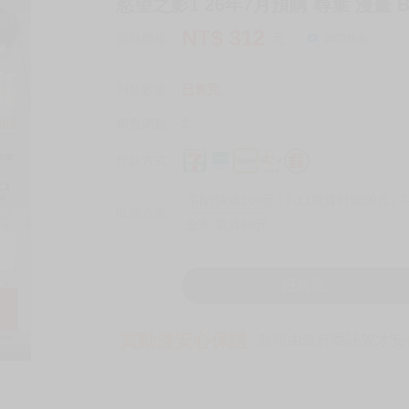
慾望之影1 26年7月預購 尋葉 漫畫 B
NT$
312
商品價格
元
詢問商品
刊登數量
已售完
銷售總數
2
付款方式
宅配/快遞100元
7-11取貨付款60元
7
取貨方式
全家 取貨60元
已售完
買動漫安心保證
款項由銀行委託管才安心 