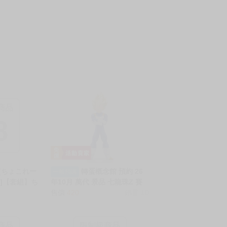
商品
8
4][ちょこれー
轉蛋概念館 預約 26
一般預購
o)]【套組】ち
年10月 萬代 景品 七龍珠Z 賽
ど「オリジナ
亞人之血 超級賽亞人 達爾 貝吉
售價
420
銷量:10
創)
塔 免訂金
商品
限制級商品