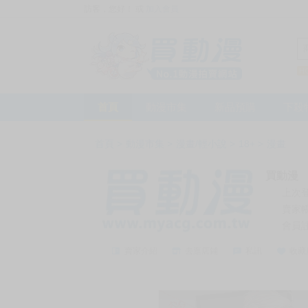
訪客，您好！
或
加入會員
首頁
動漫市集
新品預購
下殺
首頁
>
動漫市集
>
漫畫/輕小說
>
18+
>
漫畫
買動漫
上次
賣家
會員
賣家介紹
去逛店鋪
私訊
收藏