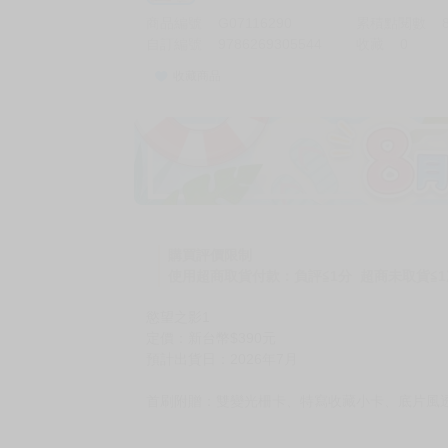
商品編號
G07116290
累積點閱數
自訂編號
9786269305544
收藏
0
收藏商品
購買評價限制
使用超商取貨付款：負評≦1分 超商未取貨≦1
慾望之影1
定價：新台幣$390元
預計出貨日：2026年7月
首刷附贈：雙變光柵卡、特寫收藏小卡、底片風透