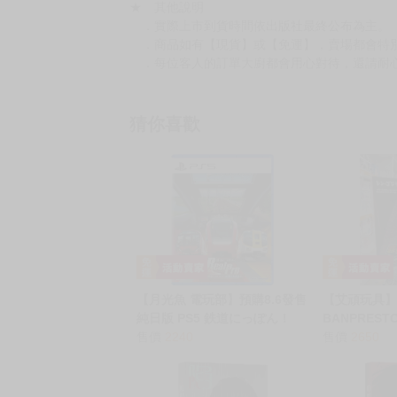
★ 其他說明
．實際上市到貨時間依出版社最終公布為主。
．商品如有【現貨】或【免運】，賣場都會特
．每位客人的訂單大廚都會用心對待，還請耐
猜你喜歡
【月光魚 電玩部】預購8.6發售
【艾頑玩具
純日版 PS5 鉄道にっぽん！
BANPRES
RealPro 長距離運転！特急ひ
售價
2240
正宗哥吉拉 
售價
2650
のとり 近畿日本鉄道 編 日文版
拉 (2016) 