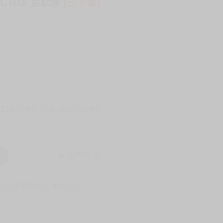
L R18 買動漫
(已下架)
-11取貨60元
全家 取貨付款60元
詢問商品
! 保障您每一筆付款 !