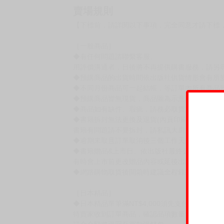
賣場規則
【下標前，請詳閱以下事項，完全同意才請下標
［一般商品］
◆有任何問題請聯繫客服。
用評價溝通者，日後將不再提供購書服務，請另
◆預購商品的出貨時間依出版社供貨情形會有所
◆不同月份商品可一起結帳，等訂單內所有商品
◆預購商品皆無現貨，商品圖為示意圖，請以實
◆商品如有缺件、瑕疵，請務必取貨3日內留言
◆書籍拆封無法更換及退貨(內頁印刷瑕疵例外)
書籍有問題請不要拆封，請私訊大廚協助。
◆逾期未取且訂單取消後三個工作天內未有任何
◆書籍贈品&上市日、依出版社最終公布為主。
有時會上市前更改贈品內容或延後出版，還請注
◆網路購物取貨後開箱時建議全程錄影拍照存證
［日本精品］
◆日本精品單筆滿NT$4,000須先支付 10% 
待買家收到訂單商品，確認品項數量無誤，並確