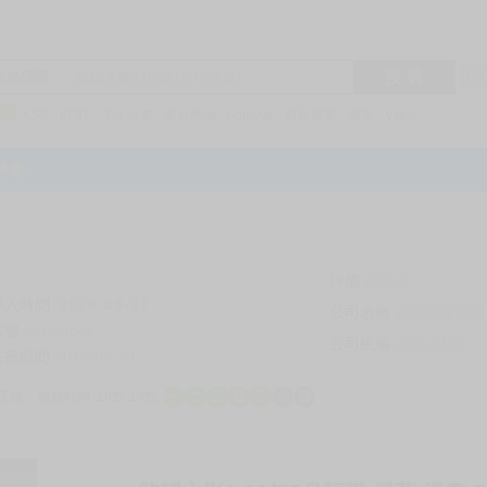
搜 尋
R1
商品標題
KSP
FF47
子午計畫
家庭教師
hololive
蔚藍檔案
鳴潮
Vspo
特集
評價
69313
登入時間
2026-08-07
公司名稱
買對動漫股份
帳號
bookstore
公司統編
24553282
註冊時間
2014-09-29
店鋪
服務時間: 10點-19點
一
二
三
四
五
六
日