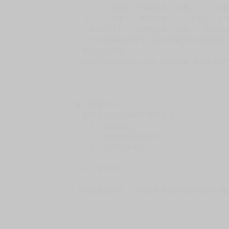
［１～２本書］三層氣泡布（２圈）＋ＰＥ破
［３～７本書］三層氣泡布（４～５圈）＋Ｐ
［８本以上］ 三層氣泡布（２圈）＋紙箱出
（另有加固紙箱賣場，如有需要可至賣場加購
加固紙箱賣場：
https://www.myacg.com.tw/goods_detail.php
━━━━━━━━━━━━━━━━━━
★ 聯繫方式
如對賣場或商品有任何問題可：
（１）私訊留言
（２）於賣場商品頁留言
（３）訂單回覆留言
以上皆可唷～
【買動漫提醒您：我們沒有電話聯繫與電話客服
━━━━━━━━━━━━━━━━━━