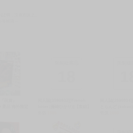
別註明，沒有則反之。
心等候唷～
限制級商品
限制級
18
1
】『現貨』
同人誌[3590902][French
同人誌[359091
TO 景品 海外限定
letter (藤崎ひかり)]【套組】
とらんど (kaka
怪獸咆哮擊XL 哥吉
French letter「バーチャルユ
售價
1585
ょこれーとらん
售價
1050
第4形態
ーチューバー」セット (虛擬
ル本」セット (原
YouTuber)
限制級