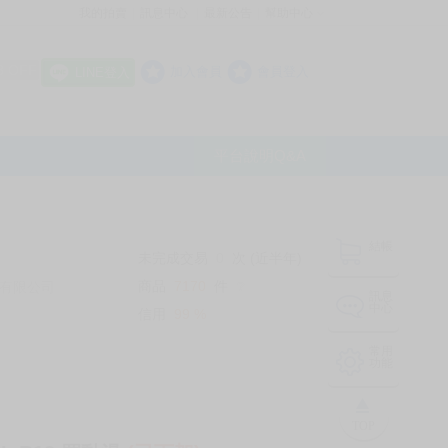
我的拍賣
訊息中心
最新公告
幫助中心
│
│
│
8 OFF
加入會員
會員登入
LINE登入
平台說明Q&A
結帳
未完成交易
0
次 (近半年)
商品
7170
件
有限公司
❔
訊息
中心
信用
99
%
常用
功能
TOP