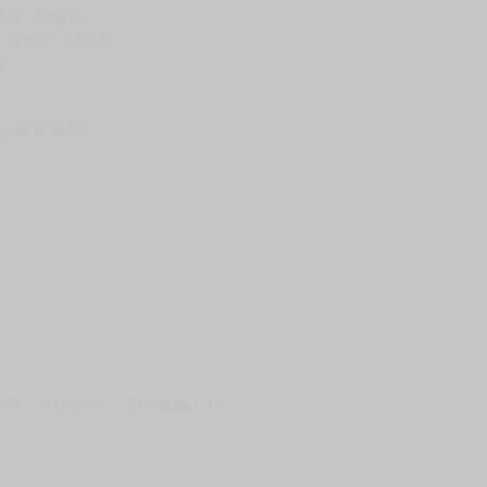
壞袋（快遞袋）
Ｅ破壞袋（快遞袋）
貨
）
?gid=3104440
服務，請務必小心，避免受騙！】