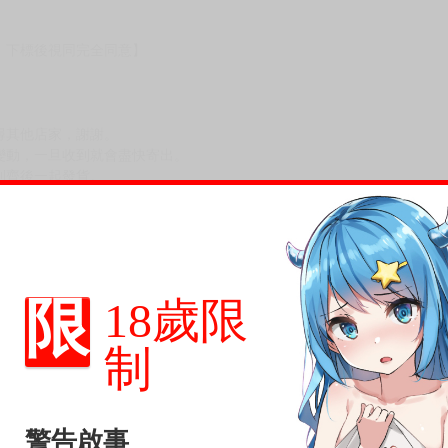
，下標後視同完全同意】
尋其他店家，謝謝。
變動，一旦收到就會盡快寄出。
到齊後一起發貨。
品為主。
反應，逾期不受理。
反應，將直接加入黑名單，還請下單後準時取貨。
限
18歲限
意。
，以保障買賣家雙方權益。
制
訂金，訂金將以專屬訂金賣場方式收取，
認收貨後，訂金賣場將由大廚取消，
警告啟事