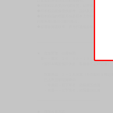
訂金金額將退回至買動漫錢包。
◆日本精品為受注代購性質，結單後恕無法取消
◆日本精品圖像僅供參考，設計及式樣請以實際
◆日本精品的標題月份是日本上市時間，不等於
約發售後1個月-2個月抵台。
◆如遇缺貨或砍單，將另行通知並取消訂單，敬
━━━━━━━━━━━━━━━━━━
★ 賣場營運、出貨時間
週一～週五 １０：００～１９：００
（假日＆國定假日休息，客服會不定時回覆）
．現貨商品：１～２天出貨（不含假日＆國定
．已上市且非現貨商品：
－每週四～日下單者，於隔週五出貨
－每週一～三下單者，於隔週四出貨
━━━━━━━━━━━━━━━━━━
★ 賣場出貨方式