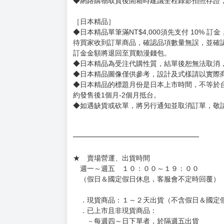
◆網路購物取貨後開箱時建議全程錄影拍照存證
［日本精品］
◆日本精品單筆滿NT$4,000須先支付 10% 
待買家收到訂單商品，確認品項數量無誤，並確
訂金金額將退回至買動漫錢包。
◆日本精品為受注代購性質，結單後恕無法取消
◆日本精品圖像僅供參考，設計及式樣請以實際
◆日本精品的標題月份是日本上市時間，不等於
約發售後1個月-2個月抵台。
◆如遇缺貨或砍單，將另行通知並取消訂單，敬
━━━━━━━━━━━━━━━━━━
★ 賣場營運、出貨時間
週一～週五 １０：００～１９：００
（假日＆國定假日休息，客服會不定時回覆）
．現貨商品：１～２天出貨（不含假日＆國定
．已上市且非現貨商品：
－每週四～日下單者，於隔週五出貨