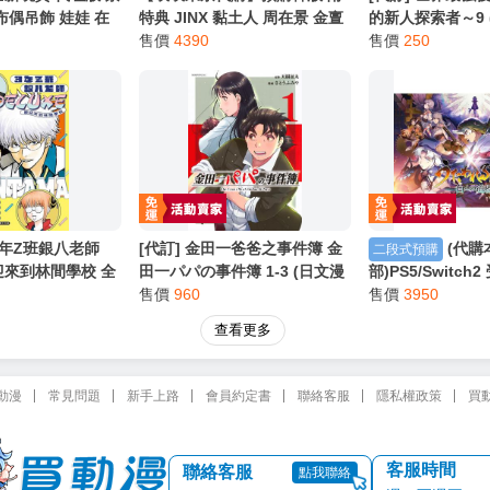
布偶吊飾 娃娃 在
特典 JINX 黏土人 周在景 金亶
的新人探索者～9 
分售
公仔組 模型 PVC可動式公仔
售價
4390
9786260272579
售價
250
 3年Z班銀八老師
[代訂] 金田一爸爸之事件簿 金
(代購
二段式預購
歡迎來到林間學校 全
田一パパの事件簿 1-3 (日文漫
部)PS5/Switch
86260265915
畫) 9784065398227
售價
960
白之證 Premium 
售價
3950
限定版/普版 店鋪特
查看更多
售預定
動漫
常見問題
新手上路
會員約定書
聯絡客服
隱私權政策
買
客服時間
聯絡客服
點我聯絡