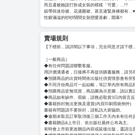
而且還被她說打扮成女裝的模樣「可愛」…!?
緞帶與迷你裙、花邊圍裙、甚至連緊身褲都有…♥
性癖滿溢的吵吵鬧鬧女裝戀愛喜劇，開幕!!
賣場規則
【下標前，請詳閱以下事項，完全同意才請下標
［一般商品］
◆有任何問題請聯繫客服。
用評價溝通者，日後將不再提供購書服務，請另
◆預購商品的出貨時間依出版社供貨情形會有所
◆不同月份商品可一起結帳，等訂單內所有商品
◆預購商品皆無現貨，商品圖為示意圖，請以實
◆商品如有缺件、瑕疵，請務必取貨3日內留言
◆書籍拆封無法更換及退貨(內頁印刷瑕疵例外)
書籍有問題請不要拆封，請私訊大廚協助。
◆逾期未取且訂單取消後三個工作天內未有任何
◆書籍贈品&上市日、依出版社最終公布為主。
有時會上市前更改贈品內容或延後出版，還請注