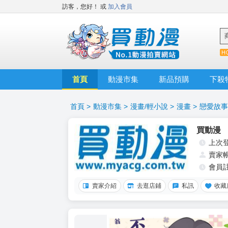
訪客，您好！
或
加入會員
首頁
動漫市集
新品預購
下殺
首頁
>
動漫市集
>
漫畫/輕小說
>
漫畫
>
戀愛故事
買動漫
上次
賣家
會員
賣家介紹
去逛店鋪
私訊
收藏