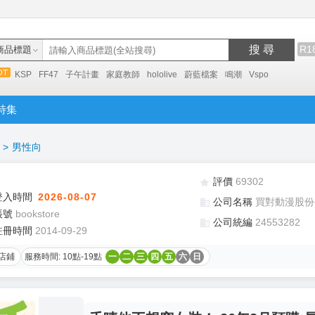
搜 尋
R1
商品標題
KSP
FF47
子午計畫
家庭教師
hololive
蔚藍檔案
鳴潮
Vspo
特集
>
男性向
評價
69302
登入時間
2026-08-07
公司名稱
買對動漫股份
帳號
bookstore
公司統編
24553282
註冊時間
2014-09-29
店鋪
服務時間: 10點-19點
一
二
三
四
五
六
日