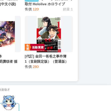
(中文小說)
取付 Hololive ホロライブ
English「ENigmatic
售價
120
銷量:1
Recollection」3章記念グッズ
本
[代訂] 金田一爸爸之事件簿
2 受讚頌者 循
1（首刷限定版）（普通版）
Edition豪華
(中文漫畫) 9786260273477
售價
280
典版 5.28發
動漫徵才