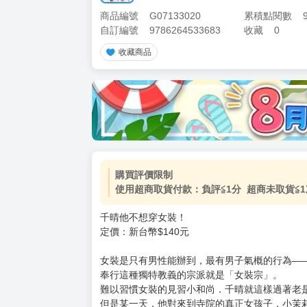
商品編號
G07133020
累積點閱數
自訂編號
9786264533683
收藏
0
收藏商品
購買評價限制
使用超商取貨付款：負評≦1分 超商未取貨≦1
千晴他不想穿女裝！
定價：新台幣$140元
女裝是只有男性能辦到，最有男子氣概的行為—
奉行這種獨特教義的宗派就是「女裝宗」。
難以習慣女裝的見習小和尚．千晴就這樣過著老
但是某一天，他對來到寺院的真正女孩子．小茉