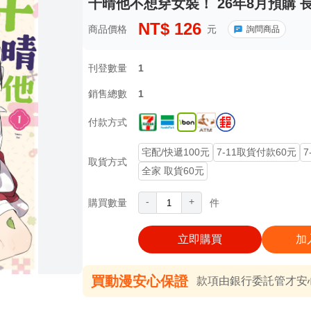
千晴他不想穿女裝！ 26年8月預購 
NT$
126
商品價格
元
詢問商品
刊登數量
1
銷售總數
1
付款方式
宅配/快遞100元
7-11取貨付款60元
7
取貨方式
全家 取貨60元
-
+
購買數量
件
立即購買
加
買動漫安心保證
款項由銀行委託管才安心 