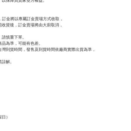
，以保障買賣家雙方權益。
訂金，訂金將以專屬訂金賣場方式收取，
認收貨後，訂金賣場將由大廚取消，
，請慎重下單。
商品為準，可能有色差。
台灣到貨時間，發售及到貨時間依廠商實際出貨為準，
請諒解。
假日）