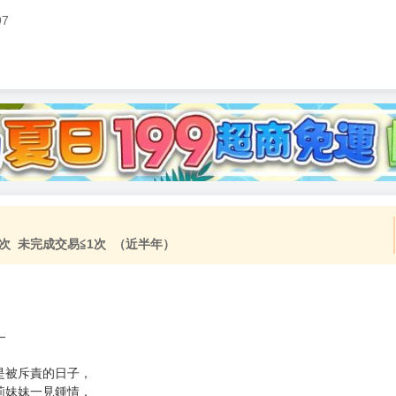
97
次 未完成交易≦1次 （近半年）
—
是被斥責的日子，
莉妹妹一見鍾情，