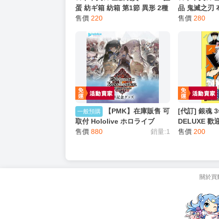
蛋 紡ギ箱 紡箱 第1節 異形 2種
品 鬼滅之刃 
組
售價
220
蝶屋敷休息 
售價
280
【PMK】在庫販售 可
[代訂] 銀魂
一般預購
取付 Hololive ホロライブ
DELUXE 
English「ENigmatic
售價
880
銷量:1
(中文小說) 97
售價
200
Recollection」3章記念グッズ
關於買