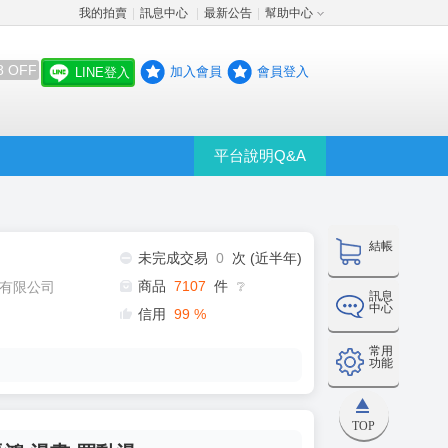
我的拍賣
訊息中心
最新公告
幫助中心
│
│
│
8 OFF
加入會員
會員登入
LINE登入
平台說明Q&A
結帳
未完成交易
0
次 (近半年)
商品
7107
件
有限公司
❔
訊息
中心
信用
99
%
常用
功能
TOP