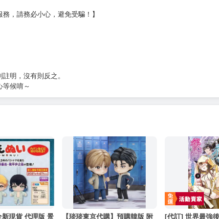
服務，請務必小心，避免受騙！】
別註明，沒有則反之。
心等候唷～
全新現貨 代理版 景
【琰琰東京代購】預購韓版 附
[代訂] 世界最強