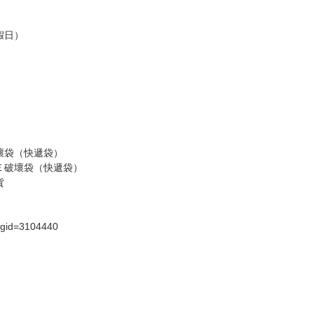
商品為準，可能有色差。
台灣到貨時間，發售及到貨時間依廠商實際出貨為準，
請諒解。
假日）
壞袋（快遞袋）
Ｅ破壞袋（快遞袋）