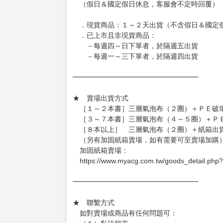
◆日本精品圖像僅供參考，設計及式樣請以實際
◆日本精品的標題月份是日本上市時間，不等於
約發售後1個月-2個月抵台。
◆如遇缺貨或砍單，將另行通知並取消訂單，敬
━━━━━━━━━━━━━━━━━━
★ 賣場營運、出貨時間
週一～週五 １０：００～１９：００
（假日＆國定假日休息，客服會不定時回覆）
．現貨商品：１～２天出貨（不含假日＆國定
．已上市且非現貨商品：
－每週四～日下單者，於隔週五出貨
－每週一～三下單者，於隔週四出貨
━━━━━━━━━━━━━━━━━━
★ 賣場出貨方式
［１～２本書］三層氣泡布（２圈）＋ＰＥ破
［３～７本書］三層氣泡布（４～５圈）＋Ｐ