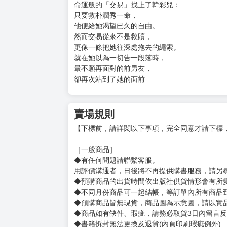
3、典藏卡*2
4、角色明信片*1
5、四格照片*1
受科林之託，
韓彩兒踏入朴潤秀的家，
只為找出「殺死吸血鬼的方法」。
被隱瞞整整三十年的「真相」浮現，
背叛感正將科林推向深淵。
而在混亂的縫隙間，
命運般的「交易」找上了韓彩兒：
只要救朴潤秀一命，
他便給她渴望已久的自由。
然而交易從來不是救贖，
更像一條把她往深處拖去的繩索。
就在她以為一切告一段落時，
最不願再面對的前男友，
卻再次站到了她的面前——
賣場規則