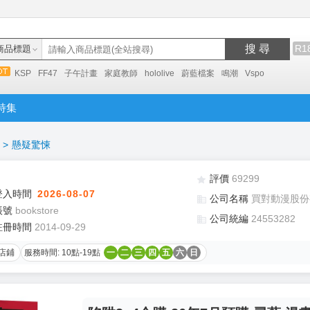
搜 尋
R1
商品標題
KSP
FF47
子午計畫
家庭教師
hololive
蔚藍檔案
鳴潮
Vspo
特集
>
懸疑驚悚
評價
69299
登入時間
2026-08-07
公司名稱
買對動漫股份
帳號
bookstore
公司統編
24553282
註冊時間
2014-09-29
店鋪
服務時間: 10點-19點
一
二
三
四
五
六
日