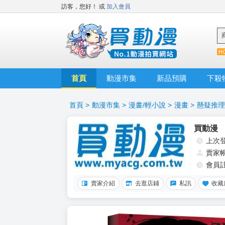
訪客，您好！
或
加入會員
首頁
動漫市集
新品預購
下殺
首頁
>
動漫市集
>
漫畫/輕小說
>
漫畫
>
懸疑推理
買動漫
上次
賣家
會員
賣家介紹
去逛店鋪
私訊
收藏