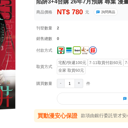
陷阱3+4合購 26年7月預購 尋葉 漫
NT$
780
商品價格
元
詢問商品
刊登數量
2
銷售總數
0
付款方式
宅配/快遞100元
7-11取貨付款60元
7
取貨方式
全家 取貨60元
-
+
購買數量
件
買動漫安心保證
款項由銀行委託管才安心 