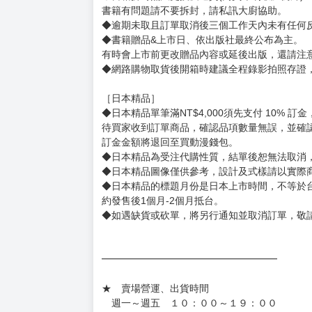
【下標前，請詳閱以下事項，完全同意才請下標
［一般商品］
◆有任何問題請聯繫客服。
用評價溝通者，日後將不再提供購書服務，請另
◆預購商品的出貨時間依出版社供貨情形會有所
◆不同月份商品可一起結帳，等訂單內所有商品
◆預購商品皆無現貨，商品圖為示意圖，請以實
◆商品如有缺件、瑕疵，請務必取貨3日內留言
◆書籍拆封無法更換及退貨(內頁印刷瑕疵例外)
書籍有問題請不要拆封，請私訊大廚協助。
◆逾期未取且訂單取消後三個工作天內未有任何
◆書籍贈品&上市日、依出版社最終公布為主。
有時會上市前更改贈品內容或延後出版，還請注
◆網路購物取貨後開箱時建議全程錄影拍照存證
［日本精品］
◆日本精品單筆滿NT$4,000須先支付 10% 
待買家收到訂單商品，確認品項數量無誤，並確
訂金金額將退回至買動漫錢包。
◆日本精品為受注代購性質，結單後恕無法取消