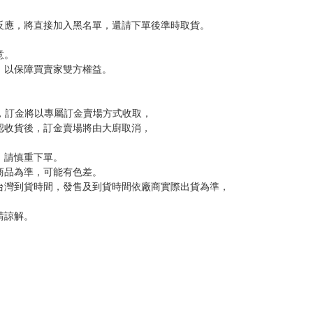
，下標後視同完全同意】
尋其他店家，謝謝。
變動，一旦收到就會盡快寄出。
到齊後一起發貨。
品為主。
反應，逾期不受理。
反應，將直接加入黑名單，還請下單後準時取貨。
意。
，以保障買賣家雙方權益。
訂金，訂金將以專屬訂金賣場方式收取，
認收貨後，訂金賣場將由大廚取消，
，請慎重下單。