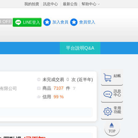
我的拍賣
訊息中心
最新公告
幫助中心
│
│
│
8 OFF
加入會員
會員登入
LINE登入
平台說明Q&A
結帳
未完成交易
0
次 (近半年)
商品
7107
件
有限公司
❔
訊息
中心
信用
99
%
常用
功能
TOP