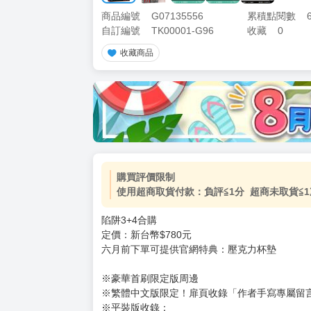
商品編號
G07135556
累積點閱數
自訂編號
TK00001-G96
收藏
0
收藏商品
加價購
( 共
1
件商品 )
(加購品) 買動漫★《$15元-
-
+