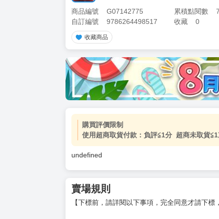
商品編號
G07142775
累積點閱數
自訂編號
9786264498517
收藏
0
收藏商品
加價購
( 共
1
件商品 )
(加購品) 買動漫★《$15元-
-
+