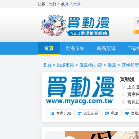
訪客，您好！
或
加入會員
首頁
動漫市集
新品預購
下殺
首頁
>
動漫市集
>
漫畫/輕小說
>
漫畫
>
其他類型
買動漫
上次
賣家
會員
賣家介紹
去逛店鋪
私訊
收藏