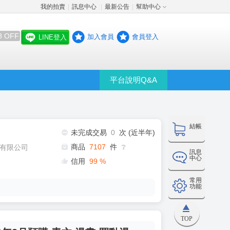
我的拍賣
訊息中心
最新公告
幫助中心
│
│
│
8 OFF
加入會員
會員登入
LINE登入
平台說明Q&A
結帳
未完成交易
0
次 (近半年)
商品
7107
件
有限公司
❔
訊息
中心
信用
99
%
常用
功能
TOP