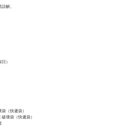
，以保障買賣家雙方權益。
訂金，訂金將以專屬訂金賣場方式收取，
認收貨後，訂金賣場將由大廚取消，
，請慎重下單。
商品為準，可能有色差。
台灣到貨時間，發售及到貨時間依廠商實際出貨為準，
請諒解。
假日）