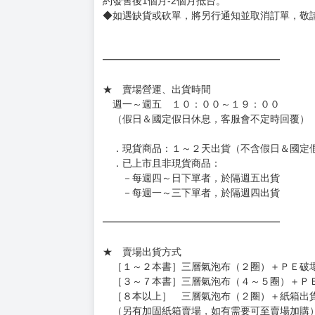
◆網路購物取貨後開箱時建議全程錄影拍照存證
［日本精品］
◆日本精品單筆滿NT$4,000須先支付 10% 
待買家收到訂單商品，確認品項數量無誤，並確
訂金金額將退回至買動漫錢包。
◆日本精品為受注代購性質，結單後恕無法取消
◆日本精品圖像僅供參考，設計及式樣請以實際
◆日本精品的標題月份是日本上市時間，不等於
約發售後1個月-2個月抵台。
◆如遇缺貨或砍單，將另行通知並取消訂單，敬
━━━━━━━━━━━━━━━━━━
★ 賣場營運、出貨時間
週一～週五 １０：００～１９：００
（假日＆國定假日休息，客服會不定時回覆）
．現貨商品：１～２天出貨（不含假日＆國定
．已上市且非現貨商品：