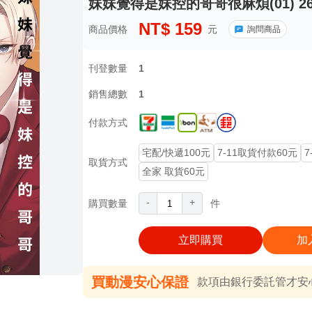
妹妹覺得是妹控的哥哥很麻煩(01) 2
NT$
159
商品價格
元
詢問商品
刊登數量
1
銷售總數
1
付款方式
宅配/快遞100元
7-11取貨付款60元
7
取貨方式
全家 取貨60元
-
+
購買數量
件
立即購買
加
買動漫安心保證
款項由銀行委託管才安心 