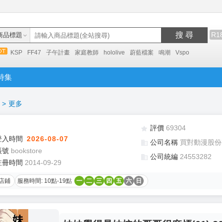
搜 尋
R1
商品標題
KSP
FF47
子午計畫
家庭教師
hololive
蔚藍檔案
鳴潮
Vspo
特集
>
更多
評價
69304
登入時間
2026-08-07
公司名稱
買對動漫股份
帳號
bookstore
公司統編
24553282
註冊時間
2014-09-29
店鋪
服務時間: 10點-19點
一
二
三
四
五
六
日