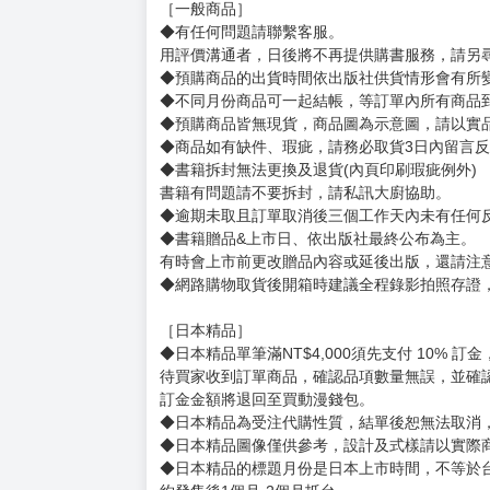
購買評價限制
使用超商取貨付款：負評≦1分 超商未取貨≦1
undefined
賣場規則
【下標前，請詳閱以下事項，完全同意才請下標
［一般商品］
◆有任何問題請聯繫客服。
用評價溝通者，日後將不再提供購書服務，請另
◆預購商品的出貨時間依出版社供貨情形會有所
◆不同月份商品可一起結帳，等訂單內所有商品
◆預購商品皆無現貨，商品圖為示意圖，請以實
◆商品如有缺件、瑕疵，請務必取貨3日內留言
◆書籍拆封無法更換及退貨(內頁印刷瑕疵例外)
書籍有問題請不要拆封，請私訊大廚協助。
◆逾期未取且訂單取消後三個工作天內未有任何
◆書籍贈品&上市日、依出版社最終公布為主。
有時會上市前更改贈品內容或延後出版，還請注