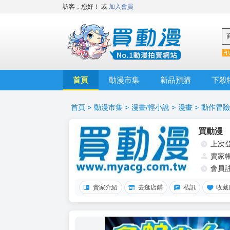
訪客，您好！
或
加入會員
首頁
動漫市集
新品預購
下殺
首頁
>
動漫市集
>
漫畫/輕小說
>
漫畫
>
動作冒險
買動漫
上次
賣家
會員
賣家介紹
去逛店鋪
私訊
收藏