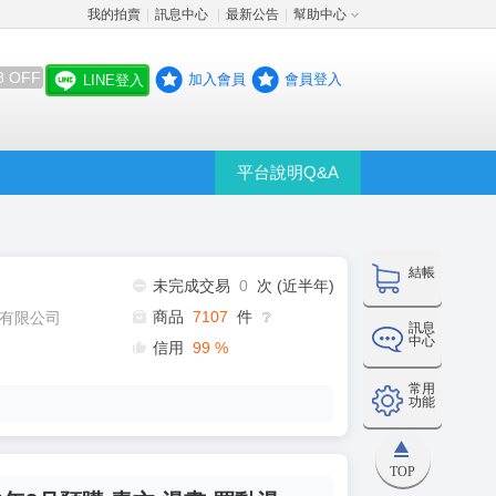
我的拍賣
訊息中心
最新公告
幫助中心
│
│
│
8 OFF
加入會員
會員登入
LINE登入
平台說明Q&A
結帳
未完成交易
0
次 (近半年)
商品
7107
件
有限公司
❔
訊息
中心
信用
99
%
常用
功能
TOP