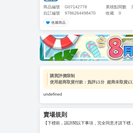
商品編號
G07142778
累積點閱數
自訂編號
9786264498470
收藏
0
收藏商品
加價購
( 共
1
件商品 )
(加購品) 買動漫★《$15元-
-
+