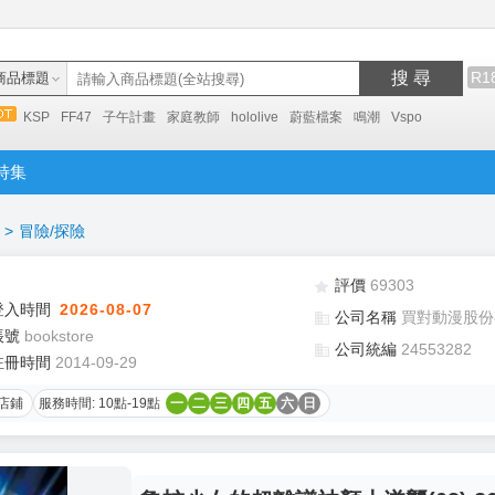
搜 尋
R1
商品標題
KSP
FF47
子午計畫
家庭教師
hololive
蔚藍檔案
鳴潮
Vspo
特集
>
冒險/探險
評價
69303
登入時間
2026-08-07
公司名稱
買對動漫股份
帳號
bookstore
公司統編
24553282
註冊時間
2014-09-29
店鋪
服務時間: 10點-19點
一
二
三
四
五
六
日