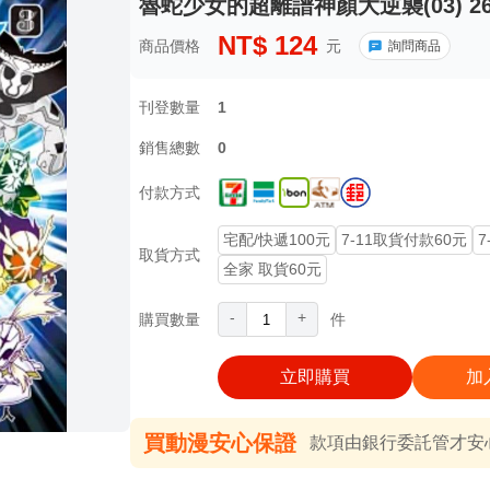
魯蛇少女的超離譜神顏大逆襲(03) 2
NT$
124
商品價格
元
詢問商品
刊登數量
1
銷售總數
0
付款方式
宅配/快遞100元
7-11取貨付款60元
7
取貨方式
全家 取貨60元
-
+
購買數量
件
立即購買
加
買動漫安心保證
款項由銀行委託管才安心 