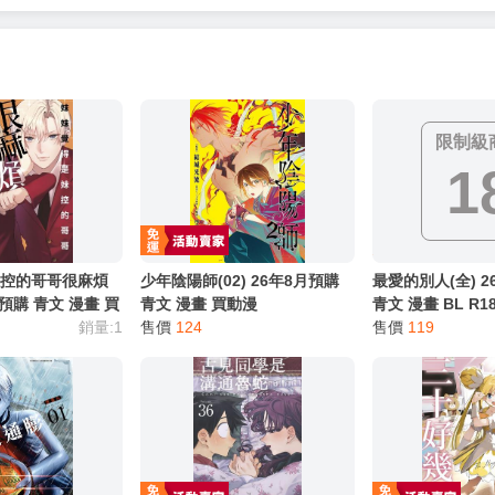
服務，請務必小心，避免受騙！】
別註明，沒有則反之。
心等候唷～
限制級
1