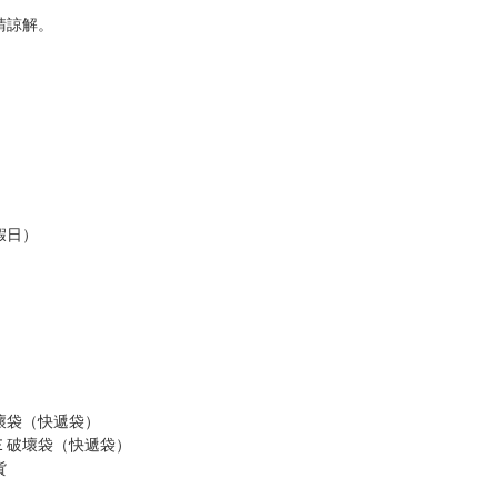
，以保障買賣家雙方權益。
訂金，訂金將以專屬訂金賣場方式收取，
認收貨後，訂金賣場將由大廚取消，
，請慎重下單。
商品為準，可能有色差。
台灣到貨時間，發售及到貨時間依廠商實際出貨為準，
請諒解。
假日）