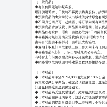
購買評價限制
使用超商取貨付款：負評≦1分 超商未取貨≦1
undefined
賣場規則
【下標前，請詳閱以下事項，完全同意才請下標
［一般商品］
◆有任何問題請聯繫客服。
用評價溝通者，日後將不再提供購書服務，請另
◆預購商品的出貨時間依出版社供貨情形會有所
◆不同月份商品可一起結帳，等訂單內所有商品
◆預購商品皆無現貨，商品圖為示意圖，請以實
◆商品如有缺件、瑕疵，請務必取貨3日內留言
◆書籍拆封無法更換及退貨(內頁印刷瑕疵例外)
書籍有問題請不要拆封，請私訊大廚協助。
◆逾期未取且訂單取消後三個工作天內未有任何
◆書籍贈品&上市日、依出版社最終公布為主。
有時會上市前更改贈品內容或延後出版，還請注