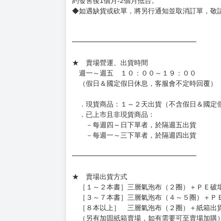
◆網路購物取貨後開箱時建議全程錄影拍照存證
［日本精品］
◆日本精品單筆滿NT$4,000須先支付 10% 
待買家收到訂單商品，確認品項數量無誤，並確
訂金金額將退回至買動漫錢包。
◆日本精品為受注代購性質，結單後恕無法取消
◆日本精品圖像僅供參考，設計及式樣請以實際
◆日本精品的標題月份是日本上市時間，不等於
約發售後1個月-2個月抵台。
◆如遇缺貨或砍單，將另行通知並取消訂單，敬
━━━━━━━━━━━━━━━━━━
★ 賣場營運、出貨時間
週一～週五 １０：００～１９：００
（假日＆國定假日休息，客服會不定時回覆）
．現貨商品：１～２天出貨（不含假日＆國定
．已上市且非現貨商品：