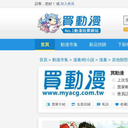
訪客，您好！
或
加入會員
首頁
動漫市集
新品預購
下殺
首頁
>
動漫市集
>
漫畫/輕小說
>
漫畫
>
其他類型
買動漫
上次
賣家
會員
賣家介紹
去逛店鋪
私訊
收藏