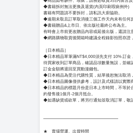
◆商品如有缺件、瑕疵，請務必取貨3日內留言
◆書籍拆封無法更換及退貨(內頁印刷瑕疵例外)
書籍有問題請不要拆封，請私訊大廚協助。
◆逾期未取且訂單取消後三個工作天內未有任何
◆書籍贈品&上市日、依出版社最終公布為主。
有時會上市前更改贈品內容或延後出版，還請注
◆網路購物取貨後開箱時建議全程錄影拍照存證
［日本精品］
◆日本精品單筆滿NT$4,000須先支付 10% 
待買家收到訂單商品，確認品項數量無誤，並確
訂金金額將退回至買動漫錢包。
◆日本精品為受注代購性質，結單後恕無法取消
◆日本精品圖像僅供參考，設計及式樣請以實際
◆日本精品的標題月份是日本上市時間，不等於
約發售後1個月-2個月抵台。
◆如遇缺貨或砍單，將另行通知並取消訂單，敬
━━━━━━━━━━━━━━━━━━
★ 賣場營運、出貨時間