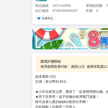
商品編號
G07142899
累積點閱數
自訂編號
9786264499187
收藏
0
收藏商品
購買評價限制
使用超商取貨付款：負評≦1分 超商未取貨≦1
超速通膨 (02)
定價：新台幣$140元
★少年在絕望之際，獲得了「從身體裡變出錢」
★買下世界吧！超乎想像的經濟戰鬥漫畫！
路可追著心愛的姊姊出航前往帝國！
在奴隸船上的都是一些怪人。