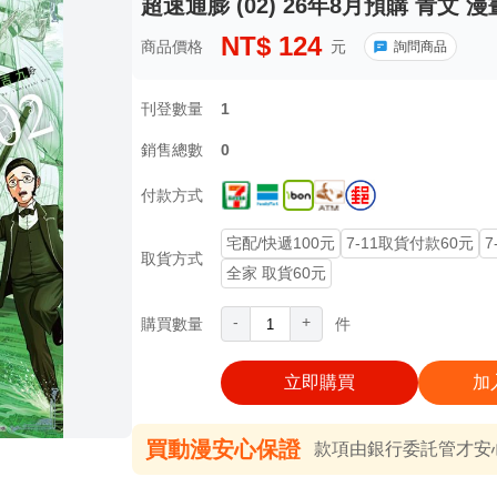
超速通膨 (02) 26年8月預購 青文 
NT$
124
商品價格
元
詢問商品
刊登數量
1
銷售總數
0
付款方式
宅配/快遞100元
7-11取貨付款60元
7
取貨方式
全家 取貨60元
-
+
購買數量
件
立即購買
加
買動漫安心保證
款項由銀行委託管才安心 