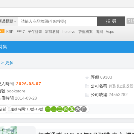
搜 尋
R1
商品標題
KSP
FF47
子午計畫
家庭教師
hololive
蔚藍檔案
鳴潮
Vspo
特集
>
更多
評價
69303
登入時間
2026-08-07
公司名稱
買對動漫股份
帳號
bookstore
公司統編
24553282
註冊時間
2014-09-29
店鋪
服務時間: 10點-19點
一
二
三
四
五
六
日