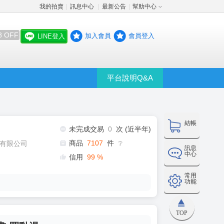
我的拍賣
訊息中心
最新公告
幫助中心
│
│
│
8 OFF
加入會員
會員登入
LINE登入
平台說明Q&A
結帳
未完成交易
0
次 (近半年)
商品
7107
件
有限公司
❔
訊息
中心
信用
99
%
常用
功能
TOP