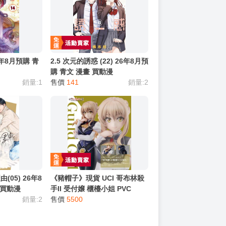
6年8月預購 青
2.5 次元的誘惑 (22) 26年8月預
購 青文 漫畫 買動漫
銷量:1
售價
141
銷量:2
05) 26年8
《豬帽子》現貨 UCI 哥布林殺
 買動漫
手II 受付嬢 櫃檯小姐 PVC
銷量:2
售價
5500