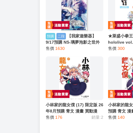
【我家遊樂器】
★萊盛小拳王★P
預購
二段
9/17預購 NS-璃夢泡影之世外
hololive v
浮城-trail(命運羈絆) 亞版中文
售價
1630
機出貨
售價
300
版 switch
小林家的龍女僕 (17) 限定版 26
小林家的龍女僕 
年8月預購 青文 漫畫 買動漫
預購 青文 漫
售價
176
銷量:2
售價
140