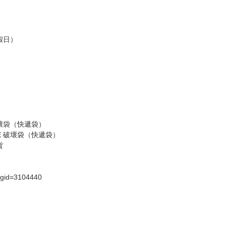
假日）
壞袋（快遞袋）
Ｅ破壞袋（快遞袋）
貨
）
?gid=3104440