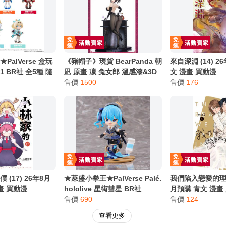
alVerse 盒玩
《豬帽子》現貨 BearPanda 朝
來自深淵 (14) 2
ol.1 BR社 全5種 隨
凪 原畫 凜 兔女郎 溫感漆&3D
文 漫畫 買動漫
水晶眼&創意場景 1/6
售價
1500
售價
176
(17) 26年8月
★萊盛小拳王★PalVerse Palé.
我們陷入戀愛的理由(
畫 買動漫
hololive 星街彗星 BR社
月預購 青文 漫畫
售價
690
售價
124
查看更多