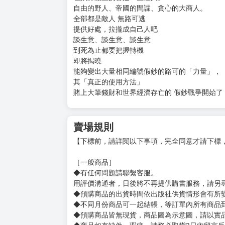
自由的野人、帝國的間諜、貪心的大商人。
全部都是敵人 無路可逃
提供好處，拉攏成自己人吧
談生意、談生意、談生意
到死為止都要把握轉機
即將揭曉
能夠變出大量相同編號假鈔的路可的「力量」，
其「真正的使用方法」
賭上大筆錢財和世界經濟存亡的 假鈔戰爭開始了
賣場規則
【下標前，請詳閱以下事項，完全同意才請下標
［一般商品］
◆有任何問題請聯繫客服。
用評價溝通者，日後將不再提供購書服務，請另
◆預購商品的出貨時間依出版社供貨情形會有所
◆不同月份商品可一起結帳，等訂單內所有商品
◆預購商品皆無現貨，商品圖為示意圖，請以實