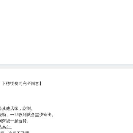
，下標後視同完全同意】
尋其他店家，謝謝。
變動，一旦收到就會盡快寄出。
到齊後一起發貨。
品為主。