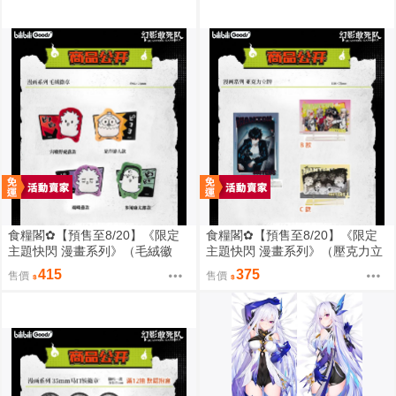
食糧閣✿【預售至8/20】《限定
食糧閣✿【預售至8/20】《限定
主題快閃 漫畫系列》（毛絨徽
主題快閃 漫畫系列》（壓克力立
章）惡靈剋星／幻影敢死隊／主
牌）惡靈剋星／幻影敢死隊／主
415
375
售價
售價
題快閃／宍喰野虎落／是岸遊人
題快閃／宍喰野虎落／是岸遊人
／觀崎薰／多聞康太郎／壹宮昊
／觀崎薰／多聞康太郎／壹宮昊
都
都