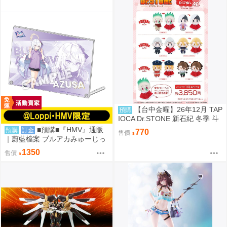
【台中金曜】26年12月 TAP
預購
IOCA Dr.STONE 新石紀 冬季 斗
篷可換裝布偶 娃娃 6款分售 0814
■預購■『HMV』通販
預購
訂金
770
售價
｜蔚藍檔案 ブルアカみゅーじっ
く♪3D LIVE『三一綜合學園補課
1350
售價
部』壓克力板。[0912]