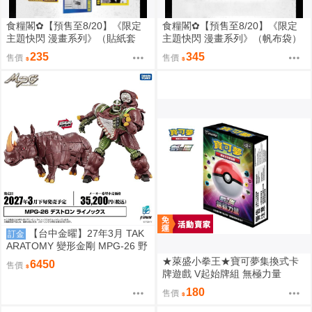
食糧閣✿【預售至8/20】《限定
食糧閣✿【預售至8/20】《限定
主題快閃 漫畫系列》（貼紙套
主題快閃 漫畫系列》（帆布袋）
裝）惡靈剋星／幻影敢死隊／主
惡靈剋星／幻影敢死隊／主題快
235
345
售價
售價
題快閃／宍喰野虎落／是岸遊人
閃／宍喰野虎落／是岸遊人／觀
／觀崎薰／多聞康太郎／壹宮昊
崎薰／多聞康太郎／壹宮昊都
都
【台中金曜】27年3月 TAK
訂金
ARATOMY 變形金剛 MPG-26 野
獸戰爭 掠奪金剛 黑化 犀牛 0828
★萊盛小拳王★寶可夢集換式卡
6450
售價
牌遊戲 V起始牌組 無極力量
180
售價