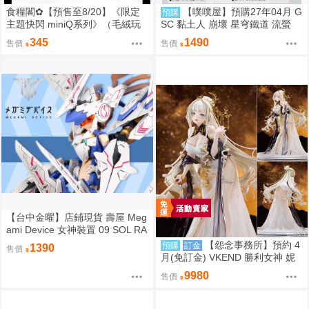
食糧閣✿【預售至8/20】《限定
【噗噗屋】預購27年04月 G
預購
主題快閃 miniQ系列》（毛絨玩
SC 黏土人 崩壞 星穹鐵道 流螢
偶）惡靈剋星／幻影敢死隊／主
免訂金
345
1490
售價
售價
題快閃／宍喰野虎落／是岸遊人
／觀崎薰／多聞康太郎／壹宮昊
都
【台中金曜】店鋪現貨 壽屋 Meg
ami Device 女神裝置 09 SOL RA
PTOR 白梟 猛禽 組裝模型
【怨念事務所】預約 4
預購
訂金
1390
售價
月(免訂金) VKEND 勝利女神 妮
姬 皇冠 榮耀之花 1/4 附特典 101
9980
售價
8