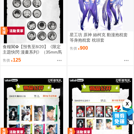
星工坊 原神 絲柯克 動漫抱枕套
等身抱枕套 枕頭套
食糧閣✿【預售至8/20】《限定
900
售價
主題快閃 漫畫系列》（35mm馬
口鐵徽章）惡靈剋星／幻影敢死
125
售價
隊／主題快閃／宍喰野虎落／是
岸遊人／觀崎薰／多聞康太郎／
壹宮昊都
X