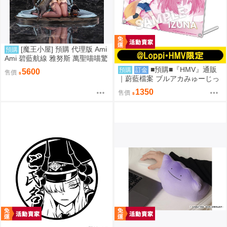
[魔王小屋] 預購 代理版 Ami
預購
Ami 碧藍航線 雅努斯 萬聖喵喵驚
悚夜ver.
■預購■『HMV』通販
預購
訂金
5600
售價
｜蔚藍檔案 ブルアカみゅーじっ
く♪3D LIVE『忍術研究部』壓克
1350
售價
力板。[0912]