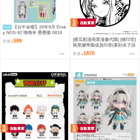
【台中金曜】26年9月 Ensk
預購
y NOS-92 嚕嚕米 疊疊樂 0818
[蜜瓜動漫商業漫畫代購] [痛印堂]
599
售價
格黑娜學園成員印章(要刻名子請
下單備註)(預約至8/28)(12月預
1870
售價
約)(蔚藍檔案)