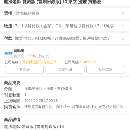
魔法老師 愛藏版 (首刷附錄版) 13 東立 漫畫 買動漫
選擇
選擇商品數量
物流
7-11取貨付款 / 全家、OK、萊爾富取貨付款 / 7-11純取貨 / 全家、OK、萊爾富純取貨 / 宅配/快遞 /
付款
取貨付款 / ATM轉帳 / 超商條碼繳費 / 帳戶餘額付款 /
買動漫
信用度：
99%
(上線中)
公司名稱：
買對動漫股份有限公司
公司統編：
24553282
逛賣場
賣家介紹
私訊賣家
商品摘要
分類
漫畫/輕小說 > 漫畫 > 奇幻/魔法
刊登數量
1
上架時間
2026-05-25 17:05:38
購買條件
使用超商取貨付款：負評≦1分 超商未取貨≦1次 未完成交易≦1次
商品詳情
魔法老師 愛藏版 (首刷附錄版) 13