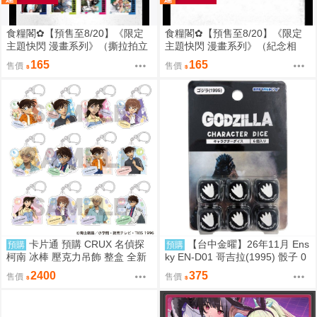
食糧閣✿【預售至8/20】《限定
食糧閣✿【預售至8/20】《限定
主題快閃 漫畫系列》（撕拉拍立
主題快閃 漫畫系列》（紀念相
得）惡靈剋星／幻影敢死隊／主
卡）惡靈剋星／幻影敢死隊／主
165
165
售價
售價
題快閃／宍喰野虎落／是岸遊人
題快閃／宍喰野虎落／是岸遊人
／觀崎薰／多聞康太郎／壹宮昊
／觀崎薰／多聞康太郎／壹宮昊
都
都
卡片通 預購 CRUX 名偵探
【台中金曜】26年11月 Ens
預購
預購
柯南 冰棒 壓克力吊飾 整盒 全新
ky EN-D01 哥吉拉(1995) 骰子 0
未拆
818
2400
375
售價
售價