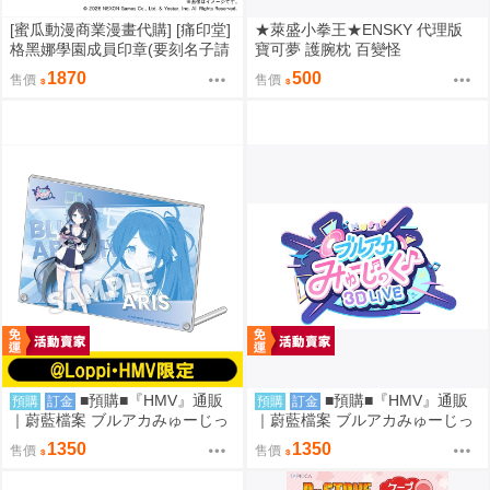
[蜜瓜動漫商業漫畫代購] [痛印堂]
★萊盛小拳王★ENSKY 代理版
格黑娜學園成員印章(要刻名子請
寶可夢 護腕枕 百變怪
下單備註)(預約至8/28)(12月預
1870
500
售價
售價
約)(蔚藍檔案)
■預購■『HMV』通販
■預購■『HMV』通販
預購
訂金
預購
訂金
｜蔚藍檔案 ブルアカみゅーじっ
｜蔚藍檔案 ブルアカみゅーじっ
く♪3D LIVE『遊戲開發部』壓克
く♪3D LIVE『放學後甜點部』壓
1350
1350
售價
售價
力板。[0912]
克力板。[0912]