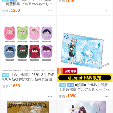
140
售價
｜蔚藍檔案 ブルアカみゅーじっ
く♪3D LIVE『便利屋68』壓克力
1350
售價
板。[0912]
【台中金曜】26年12月 TAP
預購
IOCA 新槍彈辯駁V3 新彈丸論破
V3 動物裝布偶集 寶寶娃 中盒 08
■預購■『HMV』通販
預購
訂金
1660
售價
14
｜蔚藍檔案 ブルアカみゅーじっ
く♪3D LIVE『阿拜多斯高中』壓
1350
售價
克力板。[0912]