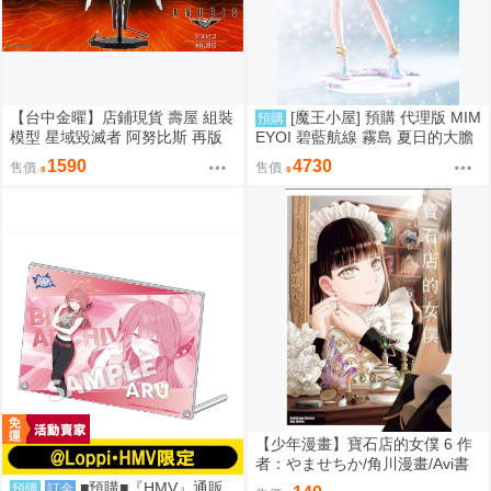
【台中金曜】店鋪現貨 壽屋 組裝
[魔王小屋] 預購 代理版 MIM
預購
模型 星域毀滅者 阿努比斯 再版
EYOI 碧藍航線 霧島 夏日的大膽
嘗試 TF edition
1590
4730
售價
售價
【少年漫畫】寶石店的女僕 6 作
者：やませちか/角川漫畫/Avi書
店
■預購■『HMV』通販
預購
訂金