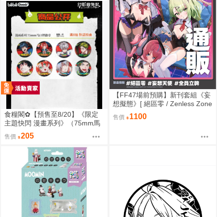
【FF47場前預購】新刊套組《妄
想擬態》[ 絕區零 / Zenless Zone
Zero / 三酸化碳素 / 妄想天使 / 千
食糧閣✿【預售至8/20】《限定
1100
售價
夏 / 愛芮 / 南宮羽 / 三小隻 / 夢想
主題快閃 漫畫系列》（75mm馬
家 ]
口鐵徽章）惡靈剋星／幻影敢死
205
售價
隊／主題快閃／宍喰野虎落／是
岸遊人／觀崎薰／多聞康太郎／
壹宮昊都