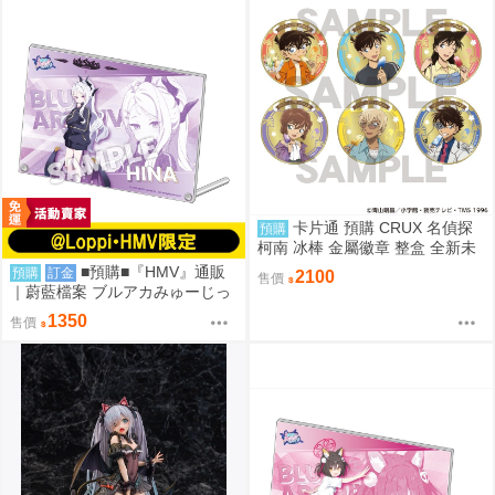
卡片通 預購 CRUX 名偵探
預購
柯南 冰棒 金屬徽章 整盒 全新未
拆
■預購■『HMV』通販
預購
訂金
2100
售價
｜蔚藍檔案 ブルアカみゅーじっ
く♪3D LIVE『空崎陽奈&早瀨優
1350
售價
香&尾刃環奈&錠前沙織』壓克力
板。[0912]