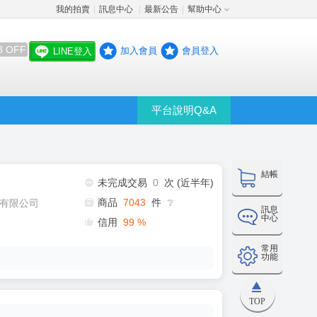
我的拍賣
訊息中心
最新公告
幫助中心
│
│
│
8 OFF
加入會員
會員登入
LINE登入
平台說明Q&A
結帳
未完成交易
0
次 (近半年)
商品
7043
件
有限公司
❔
訊息
中心
信用
99
%
常用
功能
TOP