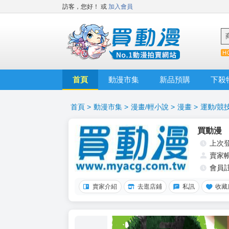
訪客，您好！
或
加入會員
首頁
動漫市集
新品預購
下殺
首頁
>
動漫市集
>
漫畫/輕小說
>
漫畫
>
運動/競
買動漫
上次
賣家
會員
賣家介紹
去逛店鋪
私訊
收藏