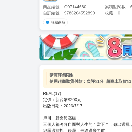
商品編號
G07144680
累積點閱數
自訂編號
9786264552899
收藏
0
收藏商品
購買評價限制
使用超商取貨付款：負評≦1分 超商未取貨≦1
REAL(17)
定價：新台幣$200元
出版日期：2026/7/17
戶川、野宮與高橋，
三個人都將各自面對人生的＂當下＂，做出選擇
經歷過掙扎、停滯，最終邁步向前……