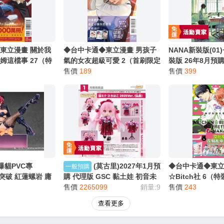
東立漫畫 關於我
◆台中卡通◆東立漫畫 男孩子
NANA新裝版(01)
姆這檔事 27（特
氣的女友超級可愛 2（首刷限定
裝版 26年8月預購
(附小冊子) 作者
版）(書腰)(附相卡2入+色紙) 作
售價
189
裝版 買動漫 ◎
售價
399
樹 送尼采書套
者 牛乳麦ご飯 送尼采書套
爆貓PVC專
(莫古里)2027年1月預
◆台中卡通◆東立
一般預購
元突破 紅蓮螺岩 庸
購 代理版 GSC 黏土娃 初音未
☆Bitch社 6（
 預計2027/08到
來 櫻初音 櫻未來 弘函2025Ver.
售價
2265099
銷量:9
げれつたなか 送
售價
243
(弘前) 已截止 0620
查看更多