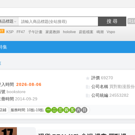
搜 尋
R1
商品標題
KSP
FF47
子午計畫
家庭教師
hololive
蔚藍檔案
鳴潮
Vspo
特集
技
評價
69270
登入時間
2026-08-06
公司名稱
買對動漫股份
帳號
bookstore
公司統編
24553282
註冊時間
2014-09-29
店鋪
服務時間: 10點-19點
一
二
三
四
五
六
日