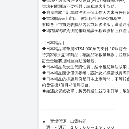
◆書籍拆封無法更換及退貨(內頁印刷瑕疵例外)
書籍有問題請不要拆封，請私訊大廚協助。
◆逾期未取且訂單取消後三個工作天內未有任何
◆書籍贈品&上市日、依出版社最終公布為主。
有時會上市前更改贈品內容或延後出版，還請注
◆網路購物取貨後開箱時建議全程錄影拍照存證
［日本精品］
◆日本精品單筆滿NT$4,000須先支付 10% 
待買家收到訂單商品，確認品項數量無誤，並確
訂金金額將退回至買動漫錢包。
◆日本精品為受注代購性質，結單後恕無法取消
◆日本精品圖像僅供參考，設計及式樣請以實際
◆日本精品的標題月份是日本上市時間，不等於
約發售後1個月-2個月抵台。
◆如遇缺貨或砍單，將另行通知並取消訂單，敬
━━━━━━━━━━━━━━━━━━
★ 賣場營運、出貨時間
週一～週五 １０：００～１９：００