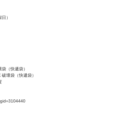
假日）
壞袋（快遞袋）
Ｅ破壞袋（快遞袋）
貨
）
?gid=3104440