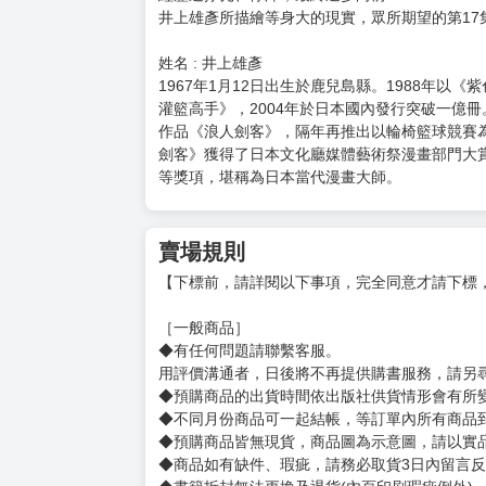
井上雄彥所描繪等身大的現實，眾所期望的第17
姓名 : 井上雄彥
1967年1月12日出生於鹿兒島縣。1988年以《
灌籃高手》，2004年於日本國內發行突破一億冊
作品《浪人劍客》，隔年再推出以輪椅籃球競賽為
劍客》獲得了日本文化廳媒體藝術祭漫畫部門大
等獎項，堪稱為日本當代漫畫大師。
賣場規則
【下標前，請詳閱以下事項，完全同意才請下標
［一般商品］
◆有任何問題請聯繫客服。
用評價溝通者，日後將不再提供購書服務，請另
◆預購商品的出貨時間依出版社供貨情形會有所
◆不同月份商品可一起結帳，等訂單內所有商品
◆預購商品皆無現貨，商品圖為示意圖，請以實
◆商品如有缺件、瑕疵，請務必取貨3日內留言