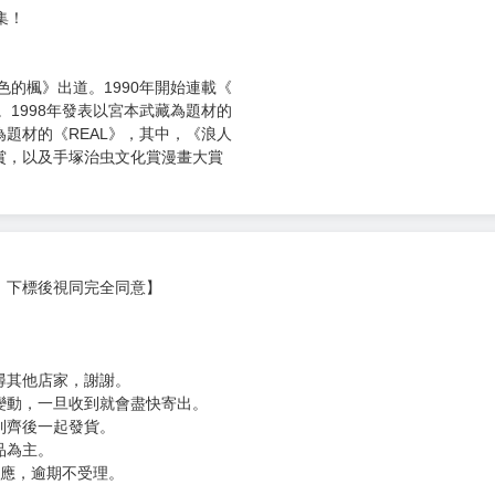
集！
紫色的楓》出道。1990年開始連載《
。1998年發表以宮本武藏為題材的
題材的《REAL》，其中，《浪人
賞，以及手塚治虫文化賞漫畫大賞
，下標後視同完全同意】
尋其他店家，謝謝。
變動，一旦收到就會盡快寄出。
到齊後一起發貨。
品為主。
反應，逾期不受理。