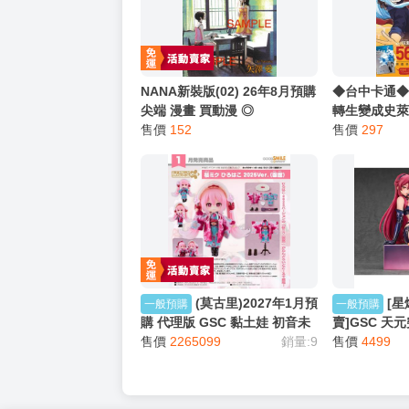
NANA新裝版(02) 26年8月預購
◆台中卡通◆
尖端 漫畫 買動漫 ◎
轉生變成史萊
售價
152
裝版）(書腰)
售價
297
伏瀬/川上泰
(莫古里)2027年1月預
[星
一般預購
一般預購
購 代理版 GSC 黏土娃 初音未
賣]GSC 天
來 櫻初音 櫻未來 弘函2025Ver.
售價
2265099
銷量:9
子 緊身衣Ver.
售價
4499
(函館) 已截止 0620
貨