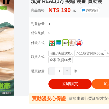
現貨 REAL(17) 尖端 漫畫 買動漫
NT$
190
商品價格
元
詢問商品
刊登數量
1
銷售總數
0
付款方式
宅配/快遞100元
7-11取貨付款60元
7
取貨方式
全家 取貨60元
-
+
購買數量
件
立即購買
加
買動漫安心保證
款項由銀行委託管才安心 