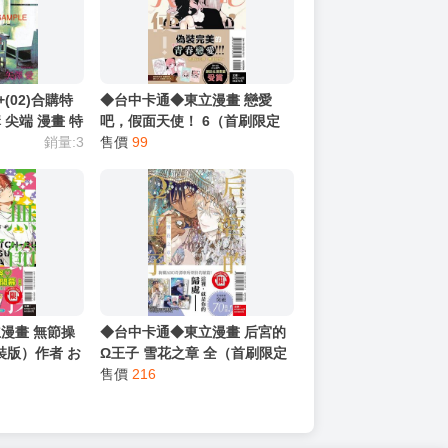
+(02)合購特
◆台中卡通◆東立漫畫 戀愛
 尖端 漫畫 特
吧，假面天使！ 6（首刷限定
銷量:3
版）(書腰)(附透卡3入+小卡2
售價
99
入) 作者 卯月coco 送尼采書套
漫畫 無節操
◆台中卡通◆東立漫畫 后宮的
特裝版）作者 お
Ω王子 雪花之章 全（首刷限定
尼采書套
版）(書腰)(附典藏卡+小冊子
售價
216
+小卡4入) 作者 露久ふみ 送尼
采書套