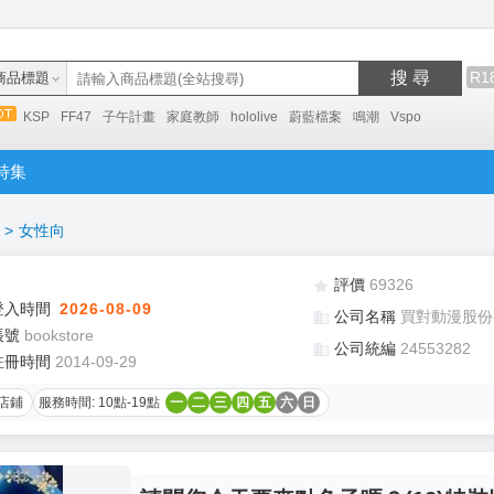
搜 尋
R1
商品標題
KSP
FF47
子午計畫
家庭教師
hololive
蔚藍檔案
鳴潮
Vspo
特集
>
女性向
評價
69326
登入時間
2026-08-09
公司名稱
買對動漫股份
帳號
bookstore
公司統編
24553282
註冊時間
2014-09-29
店鋪
服務時間: 10點-19點
一
二
三
四
五
六
日