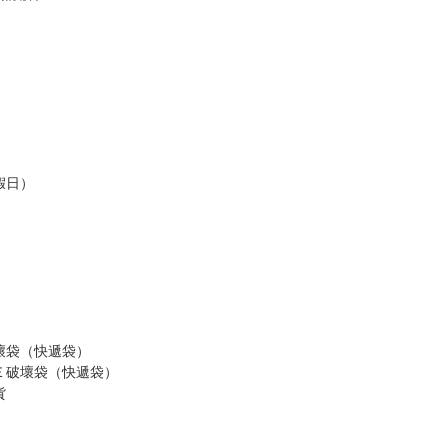
訂金，訂金將以專屬訂金賣場方式收取，
認收貨後，訂金賣場將由大廚取消，
，請慎重下單。
商品為準，可能有色差。
台灣到貨時間，發售及到貨時間依廠商實際出貨為準，
請諒解。
假日）