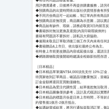
日本知名插畫家。
過去多於pixiv網站上發表作品，以可愛的畫風著
賣場規則
【下標前，請詳閱以下事項，完全同意才請下標
［一般商品］
◆有任何問題請聯繫客服。
用評價溝通者，日後將不再提供購書服務，請另
◆預購商品的出貨時間依出版社供貨情形會有所
◆不同月份商品可一起結帳，等訂單內所有商品
◆預購商品皆無現貨，商品圖為示意圖，請以實
◆商品如有缺件、瑕疵，請務必取貨3日內留言
◆書籍拆封無法更換及退貨(內頁印刷瑕疵例外)
書籍有問題請不要拆封，請私訊大廚協助。
◆逾期未取且訂單取消後三個工作天內未有任何
◆書籍贈品&上市日、依出版社最終公布為主。
有時會上市前更改贈品內容或延後出版，還請注
◆網路購物取貨後開箱時建議全程錄影拍照存證