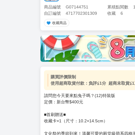
商品編號
G07144751
累積點閱數
自訂編號
4717702301309
收藏
6
收藏商品
加價購
( 共
1
件商品 )
(加購品) 買動漫★《$15元-
-
+