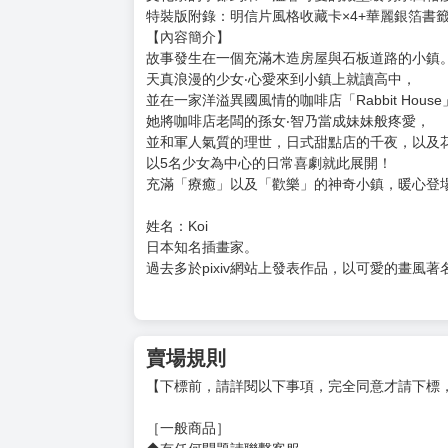
購買評價限制
使用超商取貨付款：負評≦1分 超商未取貨≦1
請問您今天要來點兔子嗎？(12)特裝版
定價：新台幣$400元
■首刷贈送■
收藏卡×1（尺寸：10.2×14.5cm）
文化祭的季節到來！溫馨可愛的殿堂級萌系四格漫畫
特裝版附錄：明信片風格收藏卡×4+華麗銀箔書籤
【內容簡介】
故事發生在一個充滿木造房屋與石板道路的小鎮
天真浪漫的少女‧心愛來到小鎮上就讀高中，
並在一家洋溢異國風情的咖啡店「Rabbit Hou
她將咖啡店老闆的孫女‧智乃當成妹妹般疼愛，
並和軍人氣質的理世，日式甜點店的千夜，以及
以5名少女為中心的日常喜劇就此展開！
充滿「療癒」以及「歡樂」的神奇小鎮，暖心登
姓名：Koi