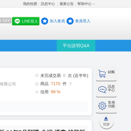
我的拍賣
訊息中心
最新公告
幫助中心
│
│
│
8 OFF
加入會員
會員登入
LINE登入
平台說明Q&A
結帳
未完成交易
0
次 (近半年)
商品
7170
件
有限公司
❔
訊息
中心
信用
99
%
常用
功能
TOP