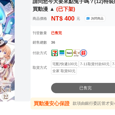
請問您今天要來點兔子嗎？(12)特裝版
買動漫 ▲
(已下架)
NT$
400
商品價格
元
詢問商品
刊登數量
已售完
銷售總數
36
付款方式
宅配/快遞100元
7-11取貨付款60元
7
取貨方式
全家 取貨60元
已售完
買動漫安心保證
款項由銀行委託管才安心 