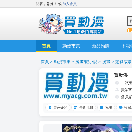
訪客，您好！
或
加入會員
首頁
動漫市集
新品預購
下殺
首頁
>
動漫市集
>
漫畫/輕小說
>
漫畫
>
戀愛故事
買動漫
上次
賣家
會員
賣家介紹
去逛店鋪
私訊
收藏