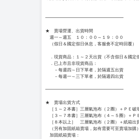
［日本精品］
◆日本精品單筆滿NT$4,000須先支付 10% 
待買家收到訂單商品，確認品項數量無誤，並確
訂金金額將退回至買動漫錢包。
◆日本精品為受注代購性質，結單後恕無法取消
◆日本精品圖像僅供參考，設計及式樣請以實際
◆日本精品的標題月份是日本上市時間，不等於
約發售後1個月-2個月抵台。
◆如遇缺貨或砍單，將另行通知並取消訂單，敬
━━━━━━━━━━━━━━━━━━
★ 賣場營運、出貨時間
週一～週五 １０：００～１９：００
（假日＆國定假日休息，客服會不定時回覆）
．現貨商品：１～２天出貨（不含假日＆國定
．已上市且非現貨商品：
－每週四～日下單者，於隔週五出貨