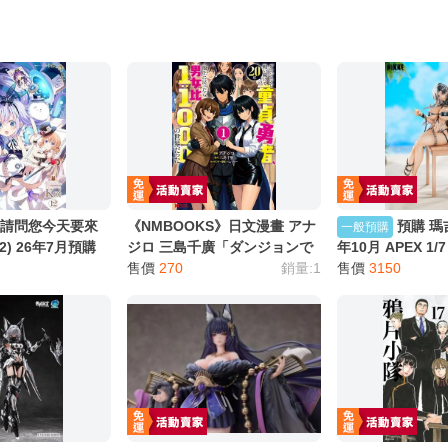
服務，請務必小心，避免受騙！】
別註明，沒有則反之。
心等候唷～
】請問您今天要來
《NMBOOKS》日文漫畫 アナ
預購 瑪
一般預購