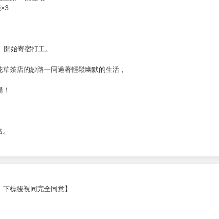
次 未完成交易≦1次 （近半年）
第12集登場♥♥♥
×3
。
se」開始寄宿打工。
花草茶店的紗路一同過著輕鬆幽默的生活，
場！