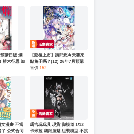
預購日版 爛
【延後上市】請問您今天要來
 椿木征思 加
點兔子嗎？(12) 26年7月預購
尖端 漫畫 買動漫 ▲
售價
152
日文漫畫 不當
瑪吉玩玩具 現貨 御模道 1/12
醬了 公式合同
卡米拉 幽銀血魅 組裝模型 不挑