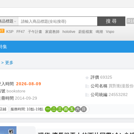
搜 尋
R1
商品標題
KSP
FF47
子午計畫
家庭教師
hololive
蔚藍檔案
鳴潮
Vspo
特集
>
更多
評價
69325
登入時間
2026-08-09
公司名稱
買對動漫股份
帳號
bookstore
公司統編
24553282
註冊時間
2014-09-29
店鋪
服務時間: 10點-19點
一
二
三
四
五
六
日