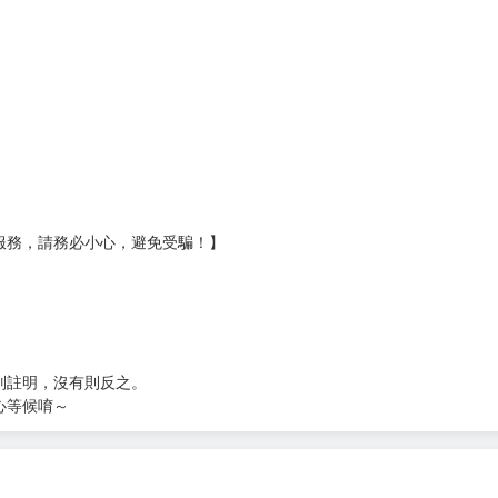
服務，請務必小心，避免受騙！】
別註明，沒有則反之。
心等候唷～