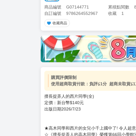
商品編號
G07144771
累積點閱數
自訂編號
9786264552967
收藏
1
收藏商品
購買評價限制
使用超商取貨付款：負評≦1分 超商未取貨≦1
擅長捉弄人的西片同學(全)
定價：新台幣$140元
出版日期2026/7/23
★高木同學和西片的女兒小千上國中了! 令人超
☆《擅長捉弄人的高木同學》榮獲第66回小學館