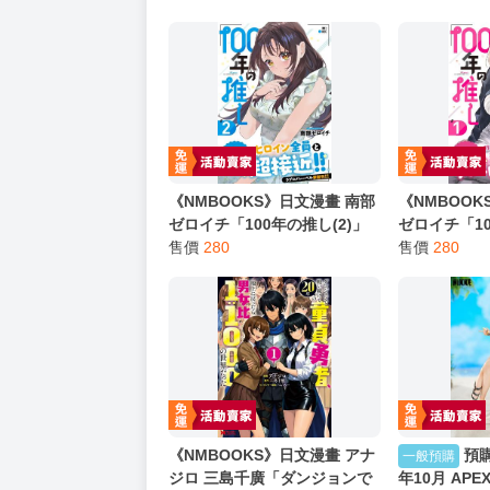
《NMBOOKS》日文漫畫 南部
《NMBOOK
ゼロイチ「100年の推し(2)」
ゼロイチ「10
售價
280
售價
280
《NMBOOKS》日文漫畫 アナ
預購
一般預購
ジロ 三島千廣「ダンジョンで
年10月 APE