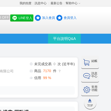
我的拍賣
訊息中心
最新公告
幫助中心
│
│
│
8 OFF
加入會員
會員登入
LINE登入
平台說明Q&A
結帳
未完成交易
0
次 (近半年)
商品
7170
件
有限公司
❔
訊息
中心
信用
99
%
常用
功能
TOP