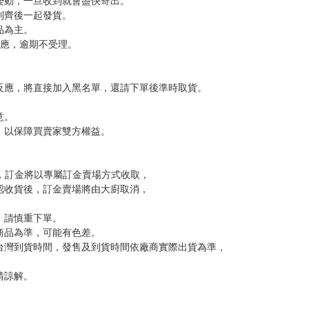
變動，一旦收到就會盡快寄出。
到齊後一起發貨。
品為主。
反應，逾期不受理。
反應，將直接加入黑名單，還請下單後準時取貨。
意。
，以保障買賣家雙方權益。
訂金，訂金將以專屬訂金賣場方式收取，
認收貨後，訂金賣場將由大廚取消，
，請慎重下單。
商品為準，可能有色差。
台灣到貨時間，發售及到貨時間依廠商實際出貨為準，
請諒解。