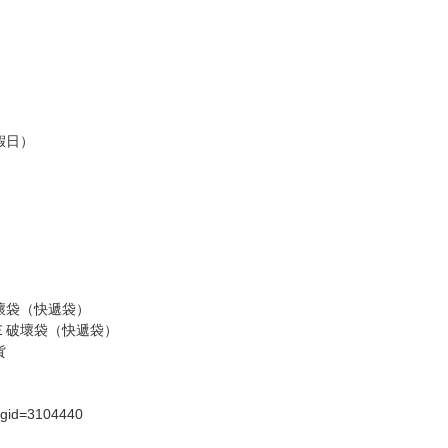
假日）
壞袋（快遞袋）
Ｅ破壞袋（快遞袋）
貨
）
?gid=3104440