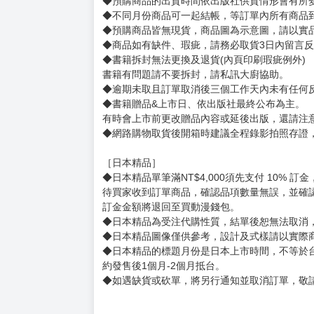
◆預購商品的出貨時間依出版社供貨情形會有所
◆不同月份商品可一起結帳，等訂單內所有商品
◆預購商品皆無現貨，商品圖為示意圖，請以實
◆商品如有缺件、瑕疵，請務必取貨3日內留言
◆書籍拆封無法更換及退貨(內頁印刷瑕疵例外)
書籍有問題請不要拆封，請私訊大廚協助。
◆逾期未取且訂單取消後三個工作天內未有任何
◆書籍贈品&上市日、依出版社最終公布為主。
有時會上市前更改贈品內容或延後出版，還請注
◆網路購物取貨後開箱時建議全程錄影拍照存證
［日本精品］
◆日本精品單筆滿NT$4,000須先支付 10% 
待買家收到訂單商品，確認品項數量無誤，並確
訂金金額將退回至買動漫錢包。
◆日本精品為受注代購性質，結單後恕無法取消
◆日本精品圖像僅供參考，設計及式樣請以實際
◆日本精品的標題月份是日本上市時間，不等於
約發售後1個月-2個月抵台。
◆如遇缺貨或砍單，將另行通知並取消訂單，敬