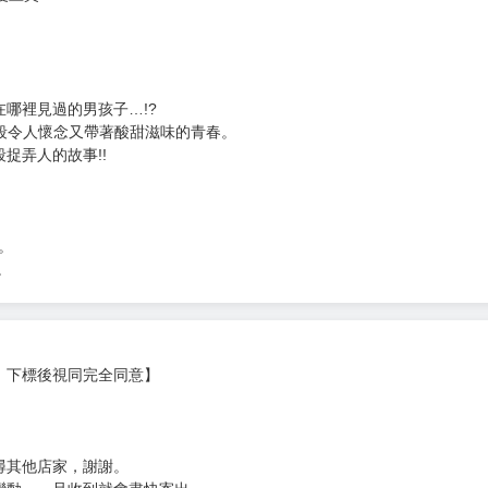
哪裡見過的男孩子…!?
一段令人懷念又帶著酸甜滋味的青春。
捉弄人的故事!!
作。
。
，下標後視同完全同意】
尋其他店家，謝謝。