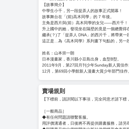
【故事簡介】
中學生小千，另一段捉弄人的故事正式開幕！
故事舞台在「(前)高木同學」的 7 年後。
主角是西片與(前）高木同學的女兒——西片千！
升上國中的她，發現坐在隔壁的竟是一個總覺得在
繼承(？)了「捉弄人 DNA」的西片千，將帶來
這正是…為《高木同學》系列畫下句點的，另一段
姓名：山本崇一朗
日本漫畫家，香川縣小豆島出身，血型B型。
2011年9月，第27回月刊少年Sunday新人賞佳
12月，第69回小學館新人漫畫大賞少年部門佳作
賣場規則
【下標前，請詳閱以下事項，完全同意才請下標
［一般商品］
◆有任何問題請聯繫客服。
用評價溝通者，日後將不再提供購書服務，請另