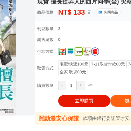
現貨 擅長捉弄人的西片同學(全) 尖端
NT$
133
商品價格
元
詢問商品
刊登數量
2
銷售總數
0
付款方式
宅配/快遞100元
7-11取貨付款60元
7
取貨方式
全家 取貨60元
-
+
購買數量
件
立即購買
加
買動漫安心保證
款項由銀行委託管才安心 