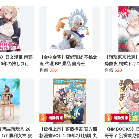
S》日文漫畫 南部
【台中金曜】店鋪現貨 不挑盒
【琰琰東京代購】
0年の推し(1)」
況 代理 BP 景品 航海王
酔熱夜 桐式トキコ
figlife! 蒙其·D·魯夫 五檔vol.1
售價
390
白累
售價
510
 瑪吉玩玩具 26
【延後上市】蔚藍檔案 官方四
《NMBOOKS》
X 1/7 勝利女神:妮
格漫畫VOL.1 26年7月預購 尖
哥哥了 別當歐尼