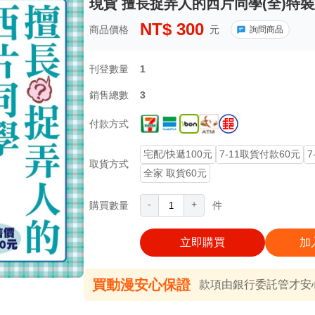
現貨 擅長捉弄人的西片同學(全)特裝版
NT$
300
商品價格
元
詢問商品
刊登數量
1
銷售總數
3
付款方式
宅配/快遞100元
7-11取貨付款60元
7
取貨方式
全家 取貨60元
-
+
購買數量
件
立即購買
加
買動漫安心保證
款項由銀行委託管才安心 