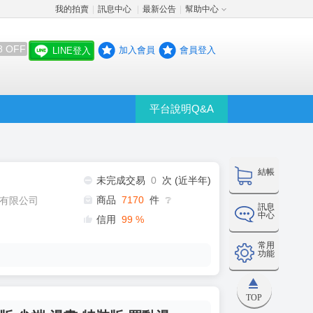
我的拍賣
訊息中心
最新公告
幫助中心
│
│
│
8 OFF
加入會員
會員登入
LINE登入
平台說明Q&A
結帳
未完成交易
0
次 (近半年)
商品
7170
件
有限公司
❔
訊息
中心
信用
99
%
常用
功能
TOP