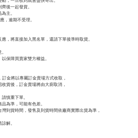
變動，一旦收到就會盡快寄出。
到齊後一起發貨。
品為主。
反應，逾期不受理。
反應，將直接加入黑名單，還請下單後準時取貨。
意。
，以保障買賣家雙方權益。
訂金，訂金將以專屬訂金賣場方式收取，
認收貨後，訂金賣場將由大廚取消，
，請慎重下單。
商品為準，可能有色差。
台灣到貨時間，發售及到貨時間依廠商實際出貨為準，
請諒解。