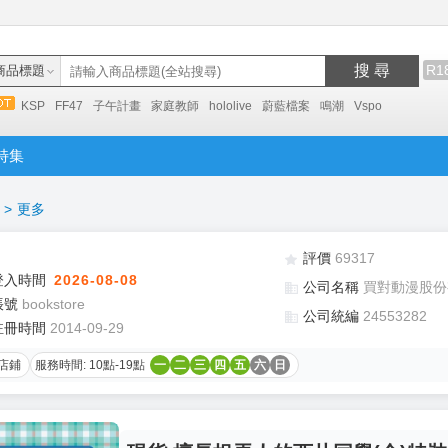
搜 尋
R1
商品標題
KSP
FF47
子午計畫
家庭教師
hololive
蔚藍檔案
鳴潮
Vspo
特集
>
更多
評價
69317
登入時間
2026-08-08
公司名稱
買對動漫股份
帳號
bookstore
公司統編
24553282
註冊時間
2014-09-29
店鋪
服務時間: 10點-19點
一
二
三
四
五
六
日