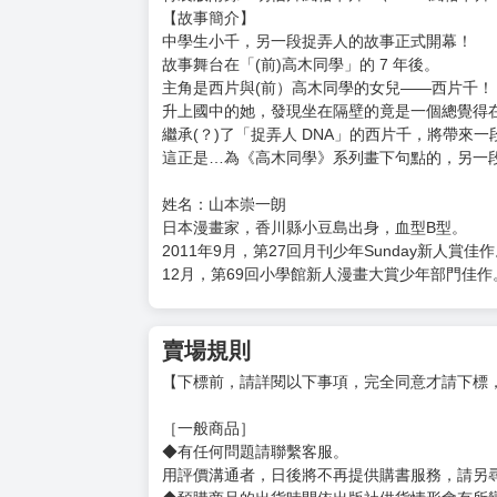
【故事簡介】
中學生小千，另一段捉弄人的故事正式開幕！
故事舞台在「(前)高木同學」的 7 年後。
主角是西片與(前）高木同學的女兒——西片千！
升上國中的她，發現坐在隔壁的竟是一個總覺得在
繼承(？)了「捉弄人 DNA」的西片千，將帶來
這正是…為《高木同學》系列畫下句點的，另一段
姓名：山本崇一朗
日本漫畫家，香川縣小豆島出身，血型B型。
2011年9月，第27回月刊少年Sunday新人賞佳
12月，第69回小學館新人漫畫大賞少年部門佳作
賣場規則
【下標前，請詳閱以下事項，完全同意才請下標
［一般商品］
◆有任何問題請聯繫客服。
用評價溝通者，日後將不再提供購書服務，請另