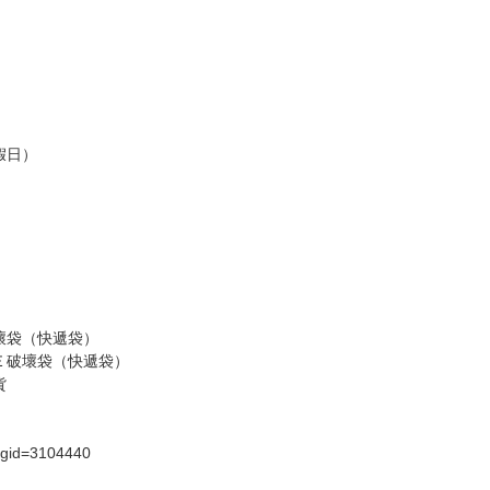
假日）
壞袋（快遞袋）
Ｅ破壞袋（快遞袋）
貨
）
?gid=3104440