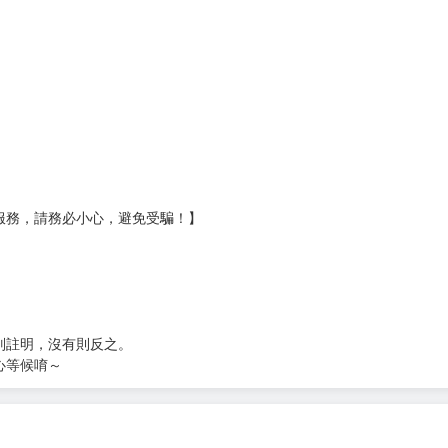
服務，請務必小心，避免受騙！】
別註明，沒有則反之。
心等候唷～