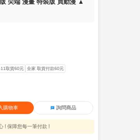
 尖端 漫畫 特裝版 買動漫 ▲
-11取貨60元
全家 取貨付款60元
入購物車
詢問商品
! 保障您每一筆付款 !