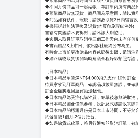
◆預購商品的出貨時間依出版社供貨情形會有所
◆不同月份商品可一起結帳，等訂單內所有商品
◆預購商品皆無現貨，商品圖為示意圖，請以實
◆商品如有缺件、瑕疵，請務必取貨3日內留言
◆書籍拆封無法更換及退貨(內頁印刷瑕疵例外)
書籍有問題請不要拆封，請私訊大廚協助。
◆逾期未取且訂單取消後三個工作天內未有任何
◆書籍贈品&上市日、依出版社最終公布為主。
有時會上市前更改贈品內容或延後出版，還請注
◆網路購物取貨後開箱時建議全程錄影拍照存證
［日本精品］
◆日本精品單筆滿NT$4,000須先支付 10% 
待買家收到訂單商品，確認品項數量無誤，並確
訂金金額將退回至買動漫錢包。
◆日本精品為受注代購性質，結單後恕無法取消
◆日本精品圖像僅供參考，設計及式樣請以實際
◆日本精品的標題月份是日本上市時間，不等於
約發售後1個月-2個月抵台。
◆如遇缺貨或砍單，將另行通知並取消訂單，敬