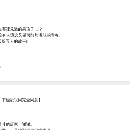
哪裡見過的男孩子…!?
一段令人懷念又帶著酸甜滋味的青春。
捉弄人的故事!!
作。
。
，下標後視同完全同意】
尋其他店家，謝謝。