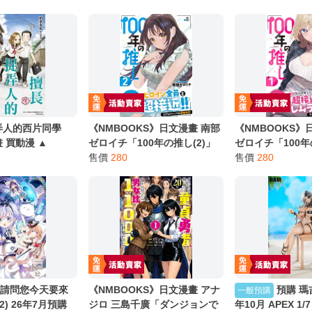
弄人的西片同學
《NMBOOKS》日文漫畫 南部
《NMBOOKS》
畫 買動漫 ▲
ゼロイチ「100年の推し(2)」
ゼロイチ「100年
售價
280
售價
280
】請問您今天要來
《NMBOOKS》日文漫畫 アナ
預購 瑪
一般預購
2) 26年7月預購
ジロ 三島千廣「ダンジョンで
年10月 APEX 1