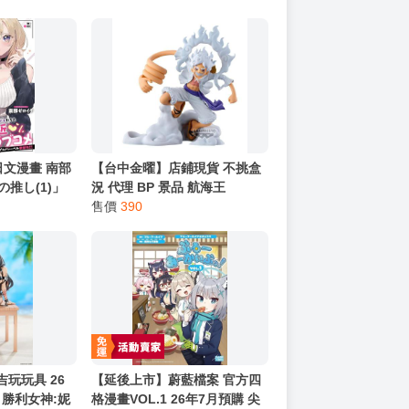
日文漫畫 南部
【台中金曜】店鋪現貨 不挑盒
の推し(1)」
況 代理 BP 景品 航海王
figlife! 蒙其·D·魯夫 五檔vol.1
售價
390
吉玩玩具 26
【延後上市】蔚藍檔案 官方四
/7 勝利女神:妮
格漫畫VOL.1 26年7月預購 尖