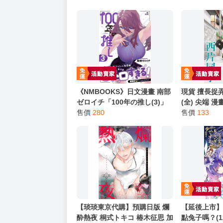
《NMBOOKS》日文漫畫 南部
現貨 擅長捉
ゼロイチ「100年の推し(3)」
(全) 尖端 漫
售價
280
售價
133
【琰琰東京代購】預購日版 爛
【延後上市
酔熱夜 桐式トキコ 椿木征思 加
點兔子嗎？(1