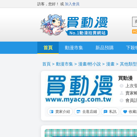
訪客，您好！
或
加入會員
首頁
動漫市集
新品預購
下殺
首頁
>
動漫市集
>
漫畫/輕小說
>
漫畫
>
其他類型
買動漫
上次
賣家
會員
賣家介紹
去逛店鋪
私訊
收藏