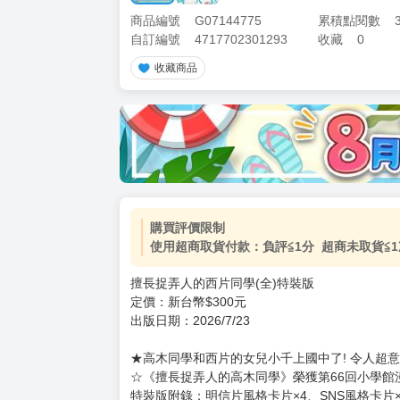
商品編號
G07144775
累積點閱數
自訂編號
4717702301293
收藏
0
收藏商品
購買評價限制
使用超商取貨付款：負評≦1分 超商未取貨≦1
擅長捉弄人的西片同學(全)特裝版
定價：新台幣$300元
出版日期：2026/7/23
★高木同學和西片的女兒小千上國中了! 令人超
☆《擅長捉弄人的高木同學》榮獲第66回小學館
特裝版附錄：明信片風格卡片×4、SNS風格卡片×