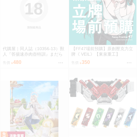
18
限制級商品
代購屋｜同人誌（10356-13）獸
【FF47場前預購】原創壓克力立
人『答揚速亦肉壺特訓』まだら
牌《 VEIL》【東泉重工】
模様 まんだら亭
480
350
售價
售價