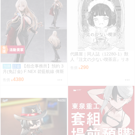
代購屋｜同人誌（12280-1）獸
人『注文の少ない喫茶店』リネ
ン リネンドレッシング
【怨念事務所】預約 3
預購
訂金
290
售價
月(免訂金) F:NEX 碧藍航線 俾斯
麥 正裝Ver 1/7 0920
4380
售價