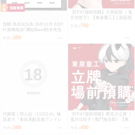
【FF47場前預購】大滑鼠墊《 鬼
方佳世子》【東泉重工】[ 蔚藍檔
案 ブルアカ / 鬼方佳世子 カヨコ
預購 瑪吉玩玩具 26年11月 EDIT
750
售價
]
H 孤獨搖滾! 團結Band防水夾克
角色壓克力立牌 0901
350
售價
18
限制級商品
代購屋｜同人誌（11322-8）極
【FF47場前預購】壓克力立牌《
惡老大『美容系配信者アンドレ
鬼方佳世子 / 戰鬥兔女郎》【東
アルフスと解説のヴァサゴさ
泉重工】[ 蔚藍檔案 ブルアカ / 鬼
380
450
售價
售價
ん』龍童誠斗 隠秘哲学社
方佳世子 カヨコ ]