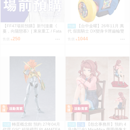
【FF47場前預購】新刊漫畫《
【台中金曜】26年11月 萬
預購
蔓，向陽戀慕》[ 東泉重工 / Fata
代 假面騎士 DX變身卡匣齒輪雙
aa / 美鈴x手毬 / 秦谷美鈴 / 月村
重版 0814
250
1044
售價
售價
手毬 / 學園偶像大師 / 全年齡 / 百
合ONLY ]
轉蛋概念館 預約 27年04月
【怨念事務所】預約 4
預購
預購
訂金
代理 GSC 組裝模型 PLAMATEA
月(免訂金) MiraiMira 學園偶像大