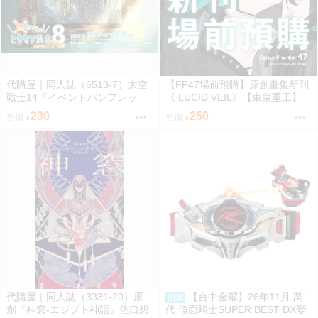
代購屋｜同人誌（6513-7）太空
【FF47場前預購】原創畫集新刊
戰士14『イベントパンフレッ
《 LUCID VEIL》【東泉重工】
ト』【頭割り】運営 なては
230
250
售價
售價
代購屋｜同人誌（3331-20）原
【台中金曜】26年11月 萬
預購
創『神窓-エジプト神話』佐口想
代 假面騎士SUPER BEST DX變