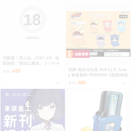
18
限制級商品
代購屋｜同人誌（2267-19）地
獄旅館『笑顔は最高』フジサキ
芥屋
預購 瑪吉玩玩具 26年11月 Ensk
420
售價
y 家庭教師 REBORN! Q版動物裝
珠鍊布偶吊飾 娃娃 5款分售 0814
480
售價