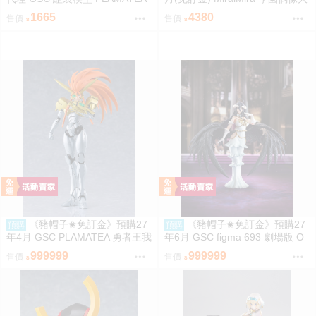
勇者王 獅子王凱 約16公分 免訂
師 花海咲季 雨後鳶尾花 特訓前V
1665
4380
售價
售價
金
er 1/7 0927
《豬帽子✬免訂金》預購27
《豬帽子✬免訂金》預購27
預購
預購
年4月 GSC PLAMATEA 勇者王我
年6月 GSC figma 693 劇場版 O
王凱牙 獅子王凱 0906
VERLORD 聖王國篇 雅兒貝德 0
999999
999999
售價
售價
913