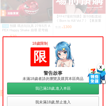
【FF47場前預購】新刊9點套組
《 Born to Kill Vol.7 》【東泉重
工】[ 蔚藍檔案 ブルアカ / 鬼方佳
預購 瑪吉玩玩具 27年5月 A
預購
1300
售價
世子 カヨコ ]
PEX Happy Shake 崩壞 星穹鐵
道 Q版搖搖樂 波提歐 1002
520
售價
18歲限制
限
X
警告啟事
未滿18歲者請勿瀏覽及購買本區商品
我已滿18歲,進入本區
代購屋｜同人誌（12298-9）獸
人『～モカがみつめた15年～』
我未滿18歲,禁止進入
上下左右 ふちなし印刷
轉蛋概念館 預約 27年06月