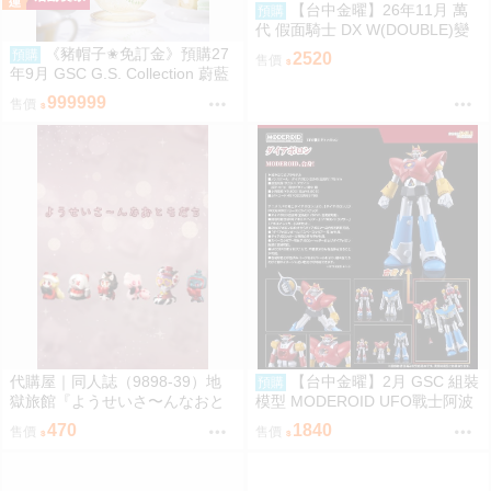
【台中金曜】26年11月 萬
預購
代 假面騎士 DX W(DOUBLE)變
身腰帶(平成20周年VER.) 再版 0
《豬帽子✬免訂金》預購27
預購
2520
售價
814
年9月 GSC G.S. Collection 蔚藍
檔案 渚 ～花香微笑～ 1/7 0920
999999
售價
代購屋｜同人誌（9898-39）地
【台中金曜】2月 GSC 組裝
預購
獄旅館『ようせいさ〜んなおと
模型 MODEROID UFO戰士阿波
もだち』ia さくらんぼアイス
羅 大阿波羅 0904
470
1840
售價
售價