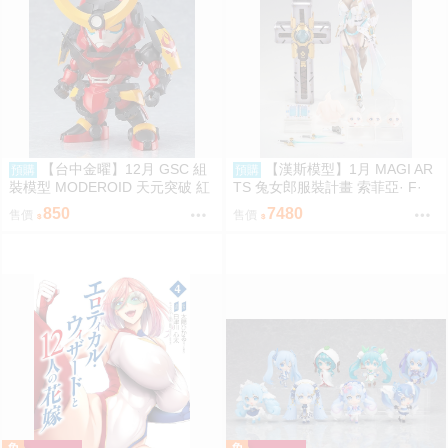
【台中金曜】12月 GSC 組
【漢斯模型】1月 MAGI AR
預購
預購
裝模型 MODEROID 天元突破 紅
TS 兔女郎服裝計畫 索菲亞· F·
蓮螺巖 紅蓮螺巖 再版 0904
希琳 機甲修女 亮色特別版 高峰N
850
7480
售價
售價
adare