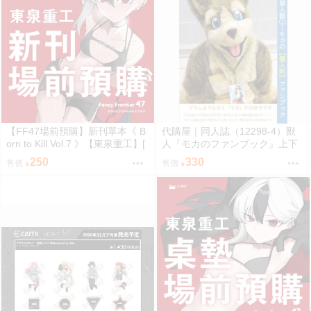
【FF47場前預購】新刊單本《 B
代購屋｜同人誌（12298-4）獸
orn to Kill Vol.7 》【東泉重工】[
人『モカのファンブック』上下
蔚藍檔案 ブルアカ / 鬼方佳世子
左右 ふちなし印刷
250
330
售價
售價
カヨコ ]