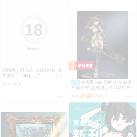
18
限制級商品
代購屋｜同人誌（11818-4）地
獄旅館『「眩しくて」』ヒヴン
ショウ ないない★ぱらだいす
轉蛋概念館 預約 27年01月
預購
370
售價
代理 GSC 組裝模型 PLAMATEA
繪師toridamono MX醬 約16公分
2040
售價
銷量:1