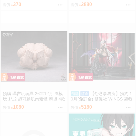
ORO
身腰帶Drive驅動器&移速手鐲 再
370
2880
售價
售價
版 0814
預購 瑪吉玩玩具 26年12月 風模
【怨念事務所】預約 1
預購
訂金
玩 1/12 超可動肌肉素體 泰坦 4款
0月(免訂金) 雙翼社 WINGS 碧藍
膚色 0828
航線 阿爾比恩 銀月下的夜之眷屬
1080
5180
售價
售價
1/7 0927