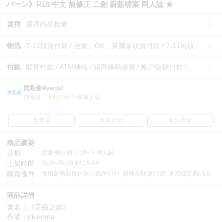
バーン》R18 中文 無修正 二創 蔚藍檔案 同人誌 ★
選擇
選擇商品數量
物流
7-11取貨付款 / 全家、OK、萊爾富取貨付款 / 7-11純取貨 / 全家、OK、萊爾富純取貨 / 宅配/快遞 /
付款
取貨付款 / ATM轉帳 / 超商條碼繳費 / 帳戶餘額付款 /
買動漫Myacg2
信用度：
99%
10 分鐘前上線
逛賣場
賣家介紹
私訊賣家
商品摘要
分類
漫畫/輕小說 > 18+ > 同人誌
上架時間
2026-05-26 18:15:14
購買條件
使用超商取貨付款：負評≦1分 超商未取貨≦1次 未完成交易≦1次
商品詳情
書名：《正義之焰》
作者：nicorima