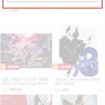
預購
440
售價
代理 figma 693 劇場版 OVERLO
RD 聖王國篇 雅兒貝德 免訂金
2400
售價
《豬帽子✬免訂金》預購27
【ytone】yto3 hololive二創同人
預購
年9月 GSC Hyper Body 勝利女
畫集 16P全彩
神：妮姬 紅蓮：暗影 0913
999999
200
售價
售價