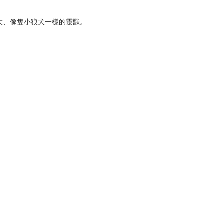
鐲
、像隻小狼犬一樣的靈獸。