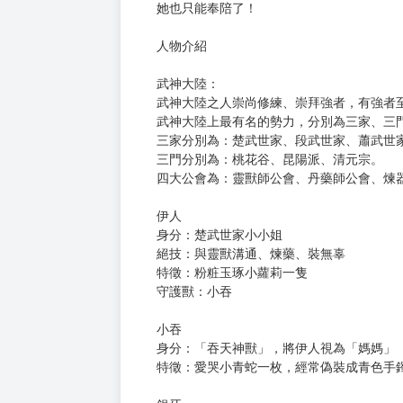
僅僅一隻吐出的絲可是創造驚人的財富啊！
所以當神蠶被救走，
這一直囚禁神蠶的神蠶堡緊張，也是可以理
但是沒證據就藉故上門來找她麻煩，
這神蠶堡大小姐也太不聰明，
還運氣非常不好的被驚鴻撞個正著，
順手幫她討回之前被欺負的本金加利息，
偏偏這家人還真是不識相，
大小姐都吃了悶虧了，大少爺還敢上門找碴
其實她一直都很低調的，但是人家不讓她低
她也只能奉陪了！
人物介紹
武神大陸：
武神大陸之人崇尚修練、崇拜強者，有強者
武神大陸上最有名的勢力，分別為三家、三門
三家分別為：楚武世家、段武世家、蕭武世
三門分別為：桃花谷、昆陽派、清元宗。
四大公會為：靈獸師公會、丹藥師公會、煉器
伊人