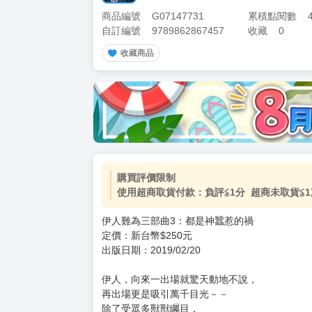
商品編號
G07147731
累積點閱數
自訂編號
9789862867457
收藏
0
收藏商品
加價購
( 共
1
件商品 )
(加購品) 買動漫★《$15元-
-
+