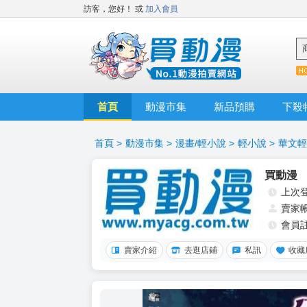
訪客，您好！
或
加入會員
首頁
動漫市集
新品預購
下殺
首頁
>
動漫市集
>
漫畫/輕小說
>
輕小說
>
華文輕
買動漫
上次
賣家
會員
賣家介紹
去逛店鋪
私訊
收藏