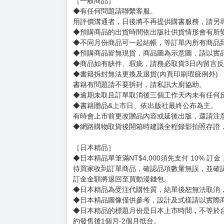
正職是文字工作，副業－－還是文字工作，兼差
目前最偉大的願望，是努力增加荷包的飽和度
最想對大家說的話是：歡迎光臨奇幻世界，請
銀千羽-伊人難為 www.facebook.com/ynnove
賣場規則
【下標前，請詳閱以下事項，完全同意才請下標
［一般商品］
◆有任何問題請聯繫客服。
用評價溝通者，日後將不再提供購書服務，請另
◆預購商品的出貨時間依出版社供貨情形會有所
◆不同月份商品可一起結帳，等訂單內所有商品
◆預購商品皆無現貨，商品圖為示意圖，請以實
◆商品如有缺件、瑕疵，請務必取貨3日內留言
◆書籍拆封無法更換及退貨(內頁印刷瑕疵例外)
書籍有問題請不要拆封，請私訊大廚協助。
◆逾期未取且訂單取消後三個工作天內未有任何
◆書籍贈品&上市日、依出版社最終公布為主。
有時會上市前更改贈品內容或延後出版，還請注