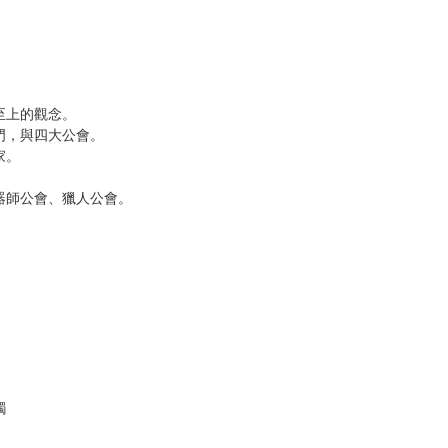
解的啦！
？
調，
至上的觀念。
，與四大公會。
家。
師公會、獵人公會。