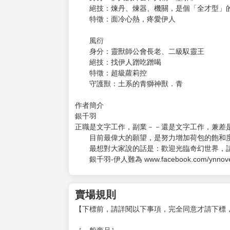
特徵：超級練武天才
楚軒起
身分：伊人的小哥、風衍的弟子
絕技：和大哥一起保護伊人
特徵：天份極高的靈獸師
守護獸：火系的烏金獸．焰
墨上塵
身分：伊人的外公、人稱「墨邪」
絕技：煉丹、煉器、機關，是個「全才型」
特徵：面冷心熱，疼愛伊人
風衍
身分：靈獸師公會長老、二級馭靈王
絕技：找伊人蹭吃蹭喝
特徵：超級蘿莉控
守護獸：土系的青獅神獸．青
作者簡介
銀千羽