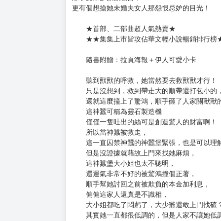
購買評價限制
使用超商取貨付款：負評≦1分 超商未取貨≦1
伊人難為三部曲3：都是神蠶惹的禍
定價：新台幣$250元
出版日期：2019/02/20
伊人，向來一出場就驚天動地不說，
再出場更是吸引萬千目光－－
除了受眾多獸獸矚目，
更有個想搶她未婚夫女人那怨恨忌妒的目光！
★首部、二部曲超人氣熱賣★
★★集集上市皆攻佔華文輕小說暢銷排行榜
隨書附贈：拉頁海報＋伊人可愛小卡
聽到獸獸的呼救，她當然要去救獸獸才行！
只是沒想到，救到帶走大的順帶還打包小的
還就這麼撞上了驚鴻，順手砸了人家關獸獸
這神蠶可稱為靈石製造機