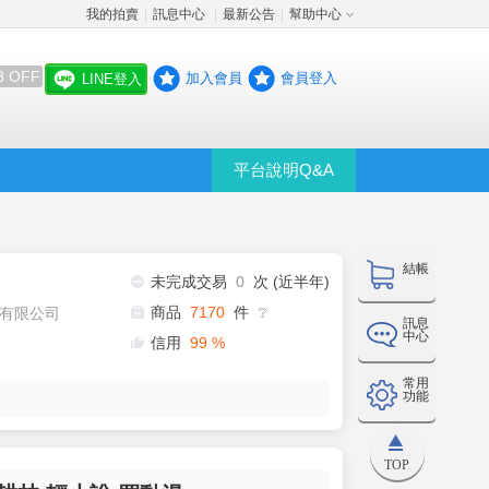
我的拍賣
訊息中心
最新公告
幫助中心
│
│
│
8 OFF
加入會員
會員登入
LINE登入
平台說明Q&A
結帳
未完成交易
0
次 (近半年)
商品
7170
件
有限公司
❔
訊息
中心
信用
99
%
常用
功能
TOP