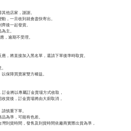
是開小花、宣揚對美少年的愛（？）。
，以便出國增長見識。（←確定不是玩樂兼敗家？）
把書買回家吧！（笑）
l
，下標後視同完全同意】
尋其他店家，謝謝。
變動，一旦收到就會盡快寄出。
到齊後一起發貨。
品為主。
反應，逾期不受理。
反應，將直接加入黑名單，還請下單後準時取貨。
意。