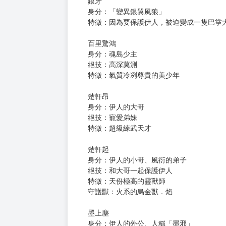
身分：楚武世家小小姐
絕技：與靈獸溝通、煉藥、裝無辜
特徵：粉粧玉琢小蘿莉一隻
守護獸：小吞
小吞
身分：「吞天神獸」，將伊人視為「媽媽」
特徵：愛哭小青蛇一枚，經常偽裝成青色手
銀牙
身分：「變異銀翼風狼」
特徵：因為要保護伊人，被迫變成一隻巴掌大
百里驚鴻
身分：魂島少主
絕技：高深莫測
特徵：氣質冷冽尊貴的美少年
楚軒昂
身分：伊人的大哥
絕技：寵愛弟妹