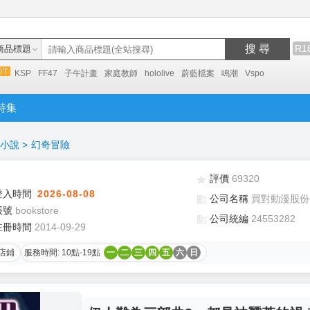
搜 尋
R1
商品標題
KSP
FF47
子午計畫
家庭教師
hololive
蔚藍檔案
鳴潮
Vspo
特集
小說
>
幻奇冒險
評價
69320
登入時間
2026-08-08
公司名稱
買對動漫股份
帳號
bookstore
公司統編
24553282
註冊時間
2014-09-29
店鋪
服務時間: 10點-19點
一
二
三
四
五
六
日