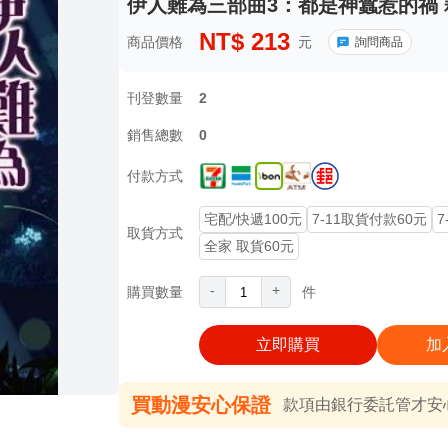
伊人難為三部曲3：都是神蠶惹的禍 
NT$
213
商品價格
元
詢問商品
刊登數量
2
銷售總數
0
付款方式
宅配/快遞100元
7-11取貨付款60元
7
取貨方式
全家 取貨60元
-
+
購買數量
件
立即購買
加
買動漫安心保證
款項由銀行委託管才安心 