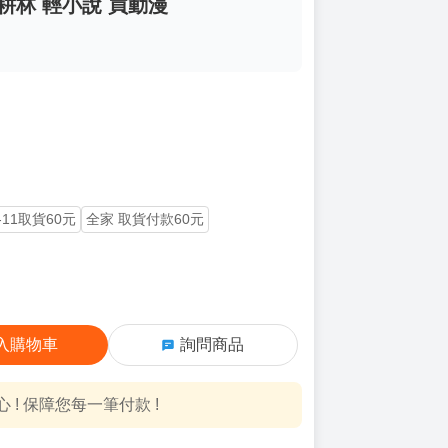
耕林 輕小說 買動漫
-11取貨60元
全家 取貨付款60元
入購物車
詢問商品
! 保障您每一筆付款 !