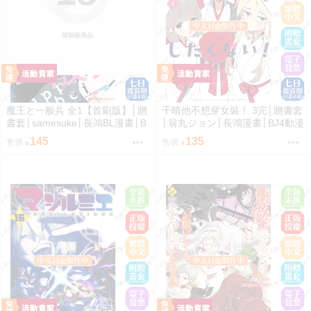
限制級商品
魔王と一般兵 全1【首刷版】│贈
千晴他不想穿女裝！ 3完│贈書套
書套│samesuke│長鴻BL漫畫│B
│翁丸ジョン│長鴻漫畫│BJ4動漫
J4動漫
145
135
售價
售價