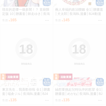
現在的是哪一個多聞！？ 首刷限
兩人幸福的政治聯姻 全1│贈書套
定版 10│贈書套│師走ゆき│長鴻
│犬太郎│長鴻BL漫畫│BJ4動漫
漫畫│BJ4動漫
165
145
售價
售價
18
18
限制級商品
限制級商品
東京先生，我喜歡你啦 全1│贈書
紬想要挑起兒時玩伴的慾望 全1│
套│端倉ジル│長鴻BL漫畫│BJ4
贈書套│めがね│長鴻BL漫畫│BJ
動漫
4動漫
135
135
售價
售價