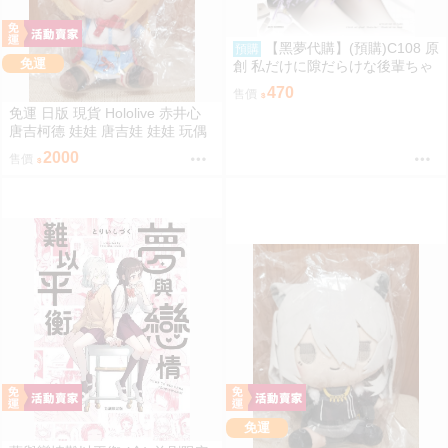
【黑夢代購】(預購)C108 原
預購
免運
創 私だけに隙だらけな後輩ちゃ
ん 社團名:saeu 繪師:saeu
470
售價
免運 日版 現貨 Hololive 赤井心
唐吉柯德 娃娃 唐吉娃 娃娃 玩偶
ドン・キホーテ もちどる 赤井は
2000
售價
あと
免運