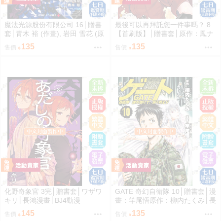
魔法光源股份有限公司 16│贈書
最後可以再拜託您一件事嗎？ 8
套│青木 裕 (作畫), 岩田 雪花 (原
【首刷版】│贈書套│原作：鳳ナ
作)│長鴻漫畫│BJ4動漫
ナ漫畫：ほおのきソラ│長鴻漫畫
135
135
售價
售價
│BJ4動漫
化野奇象官 3完│贈書套│ワザワ
GATE 奇幻自衛隊 10│贈書套│漫
キリ│長鴻漫畫│BJ4動漫
畫：竿尾悟原作：柳内たくみ│長
鴻漫畫│BJ4動漫
145
135
售價
售價