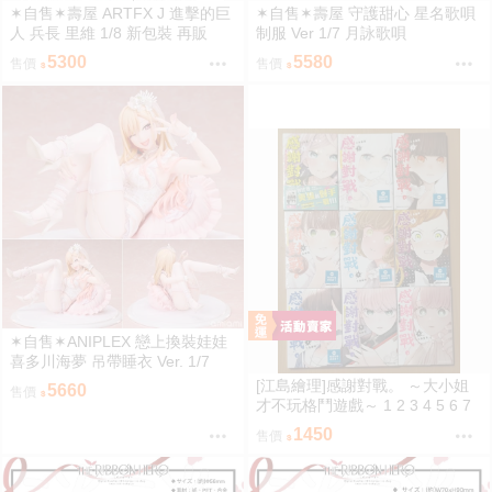
✶自售✶壽屋 ARTFX J 進擊的巨
✶自售✶壽屋 守護甜心 星名歌唄
人 兵長 里維 1/8 新包裝 再販
制服 Ver 1/7 月詠歌唄
5300
5580
售價
售價
✶自售✶ANIPLEX 戀上換裝娃娃
喜多川海夢 吊帶睡衣 Ver. 1/7
[江島繪理]感謝對戰。 ～大小姐
5660
售價
才不玩格鬥遊戲～ 1 2 3 4 5 6 7
8 9 首刷 平裝
1450
售價