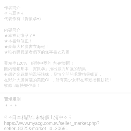
作者簡介
そら豆さん
代表作有《賀懷孕♥》
內容簡介
★幸福到懷孕了♥
★本書無修正！
★豪華大尺度書衣海報！
★唯有購買讀者獨享的無字書衣彩圖
受精率120%！絕對中獎的 內‧射樂園！
圈內暢銷那本「賀懷孕」推出威力加強的續集！
有想釣金龜婿的囂張辣妹，發情全開的求愛精靈嬌妻，
在野外大膽揮灑的美艷OL ，所有美少女都在辛勤播種耕耘！
收錄 8篇快樂孕事！
賣場規則