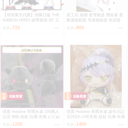
【琰琰東京代購】預購日版 THE
星工坊 崩壞 星穹鐵道 開拓者 星
RIBBON HERO 緞帶英雄 DF 立
動漫抱枕套 等身抱枕套 枕頭套
牌 藍寶石 帕茵 天鵝絨 吉露可
715
900
售價
售價
現貨 Hololive 常闇永遠 100萬人
現貨 Hololive 常闇永遠 誕生日記
記念 BIBI 娃娃 玩偶 布偶 ビビぬ
念2024 LIVE衣裝 娃娃 玩偶 布偶
いぐるみ 常闇トワ 100万人記念
常闇トワ トワ様ぬいぐるみ BY
1200
1400
售價
售價
100萬
ライブ衣装