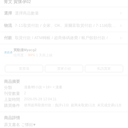
青文 賀懷孕02
選擇
選擇商品數量
物流
7-11取貨付款 / 全家、OK、萊爾富取貨付款 / 7-11純取貨 / 全家、OK、萊爾富純取貨 / 宅配/快遞 /
付款
取貨付款 / ATM轉帳 / 超商條碼繳費 / 帳戶餘額付款 /
買動漫Myacg2
信用度：
99%
1 天前上線
逛賣場
賣家介紹
私訊賣家
商品摘要
分類
漫畫/輕小說 > 18+ > 漫畫
刊登數量
2
上架時間
2026-05-28 12:04:11
購買條件
使用超商取貨付款：負評≦1分 超商未取貨≦1次 未完成交易≦1次
商品詳情
原文書名 ご懐妊♥