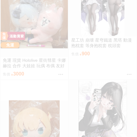
星工坊 崩壞 星穹鐵道 黑塔 動漫
免運
抱枕套 等身抱枕套 枕頭套
900
售價
免運 現貨 Hololive 星街彗星 卡娜
赫拉 合作 大娃娃 玩偶 布偶 友好
抱抱大娃娃 星街すいせい カナヘ
3000
售價
イの小動物 なかよしハグぬいぐ
るみ