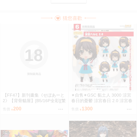
猜您喜歡
18
限制級商品
【FF47】新刊畫集《せぼあーと
✶自售✶GSC 黏土人 3000 涼宮
2》【背骨貓屋】[B5/16P全彩][繁
春日的憂鬱 涼宮春日 2.0 涼宮春
體中文]｜九月陸續出貨
日的憂郁
200
1300
售價
售價