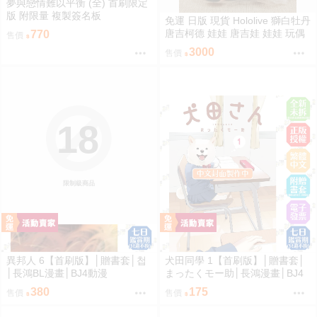
夢與戀情難以平衡 (全) 首刷限定
版 附限量 複製簽名板
免運 日版 現貨 Hololive 獅白牡丹
唐吉柯德 娃娃 唐吉娃 娃娃 玩偶
770
售價
ドン・キホーテ もちどる 獅白ぼ
3000
售價
たん
18
限制級商品
異邦人 6【首刷版】│贈書套│첩
犬田同學 1【首刷版】│贈書套│
│長鴻BL漫畫│BJ4動漫
まったくモー助│長鴻漫畫│BJ4
動漫
380
175
售價
售價