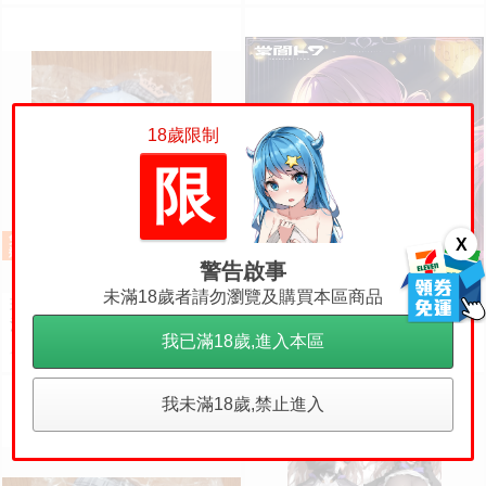
18歲限制
限
免運
X
警告啟事
【卡A嚕日貨小舖】(預購) 2
預購
未滿18歲者請勿瀏覽及購買本區商品
現貨 Hololive 星街彗星 誕生日&
027年4月 Hololive 常闇トワ 誕生
活動6周年記念 小娃娃 玩偶 布偶
日記念2026
4690
售價
我已滿18歲,進入本區
吊飾 星街すいせい おでかけすい
1100
售價
ちゃんぬいぐるみ
我未滿18歲,禁止進入