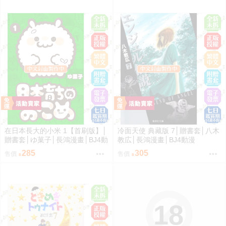
在日本長大的小米 1【首刷版】│
冷面天使 典藏版 7│贈書套│八木
贈書套│ゆ菓子│長鴻漫畫│BJ4動
教広│長鴻漫畫│BJ4動漫
漫
285
305
售價
售價
18