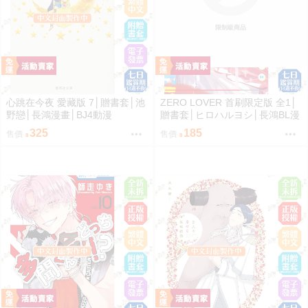
限制級商品
心跳在今夜 愛藏版 7│贈書套│池
ZERO LOVER 首刷限定版 全1│
野戀│長鴻漫畫│BJ4動漫
贈書套│ヒロハルヨシ│長鴻BL漫
畫│BJ4動漫
325
185
售價
售價