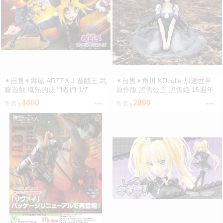
✶自售✶壽屋 ARTFX J 遊戲王 武
✶自售✶角川 KDcolle 加速世界
藤遊戲 熾熱的決鬥者們 1/7
原作版 黑雪公主 黑雪姬 15週年
紀念 結婚禮服 15周年
4400
2990
售價
售價