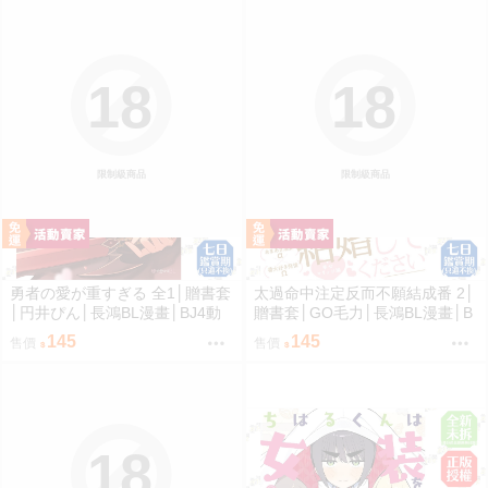
18
18
限制級商品
限制級商品
勇者の愛が重すぎる 全1│贈書套
太過命中注定反而不願結成番 2│
│円井ぴん│長鴻BL漫畫│BJ4動
贈書套│GO毛力│長鴻BL漫畫│B
漫
J4動漫
145
145
售價
售價
18