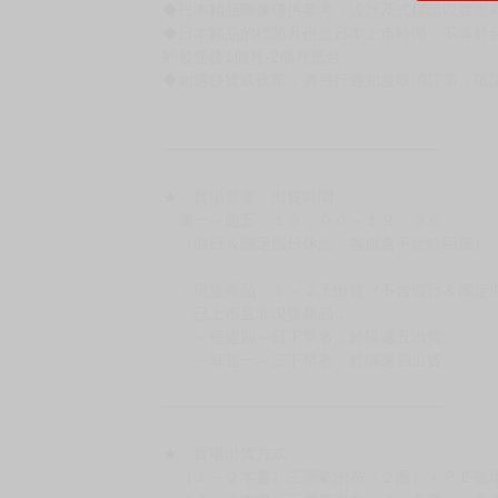
◆日本精品圖像僅供參考，設計及式樣請以實際
◆日本精品的標題月份是日本上市時間，不等於
約發售後1個月-2個月抵台。
◆如遇缺貨或砍單，將另行通知並取消訂單，敬
━━━━━━━━━━━━━━━━━━
★ 賣場營運、出貨時間
週一～週五 １０：００～１９：００
（假日＆國定假日休息，客服會不定時回覆）
．現貨商品：１～２天出貨（不含假日＆國定
．已上市且非現貨商品：
－每週四～日下單者，於隔週五出貨
－每週一～三下單者，於隔週四出貨
━━━━━━━━━━━━━━━━━━
★ 賣場出貨方式
［１～２本書］三層氣泡布（２圈）＋ＰＥ破