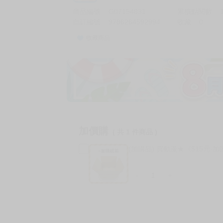
商品編號
G07154831
累積點閱數
自訂編號
9786264592994
收藏
0
收藏商品
加價購
( 共
1
件商品 )
(加購品) 買動漫★《$15元-
-
+