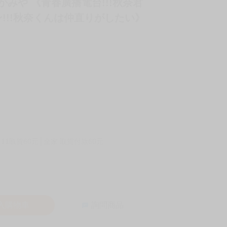
たかみや 《青春廣播電台!!!秋奈君
!!!秋奈くんは仲直りがしたい》
-11取貨60元
全家 取貨付款60元
入購物車
詢問商品