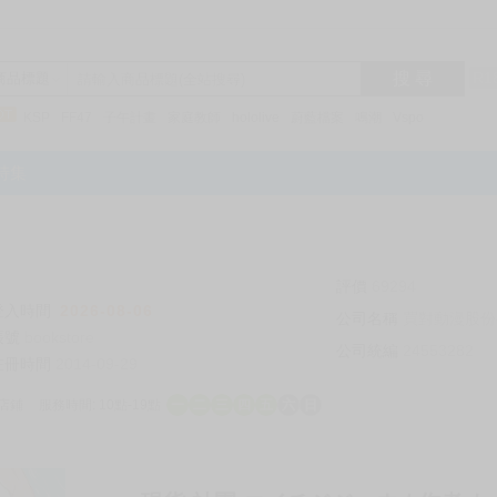
搜 尋
R1
商品標題
KSP
FF47
子午計畫
家庭教師
hololive
蔚藍檔案
鳴潮
Vspo
特集
評價
69294
登入時間
2026-08-06
公司名稱
買對動漫股份
帳號
bookstore
公司統編
24553282
註冊時間
2014-09-29
店鋪
服務時間: 10點-19點
一
二
三
四
五
六
日