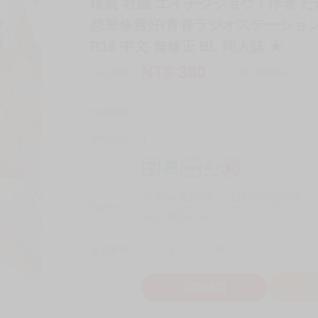
現貨 社團 エイチジジョウ / 作者 
想重修舊好/青春ラジオステーション
R18 中文 無修正 BL 同人誌 ★
NT$
380
商品價格
元
詢問商品
刊登數量
1
銷售總數
3
付款方式
宅配/快遞100元
7-11取貨付款60元
7
取貨方式
全家 取貨60元
-
+
購買數量
件
立即購買
加