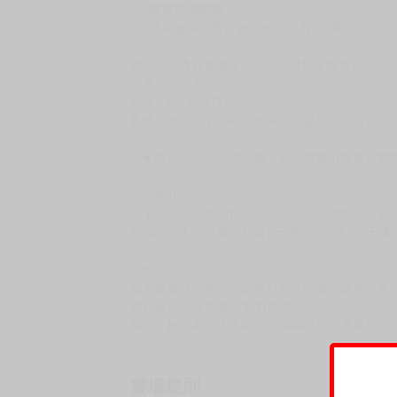
購買評價限制
使用超商取貨付款：負評≦1分 超商未取貨≦1
書名：《青春廣播電台!!!秋奈君想重修舊好》
作者：たかみや
規格：B5 黑白72P
售價：380元（限制級 未滿十八歲禁止購買）
☆★由たかみや正式授權，在台灣推出無修正繁
〈作者介紹〉
エイチジジョウ的たかみや老師筆下角色，多為
老師的同人作品有《只有7天嗎》、《過了7天後
〈內容簡介〉
加入廣播社的神內，始終對自己的聲音懷抱自卑
意起看似已經克服自卑的神內。
某日，秋奈為了送達漏交的講義而前往廣播室。
賣場規則