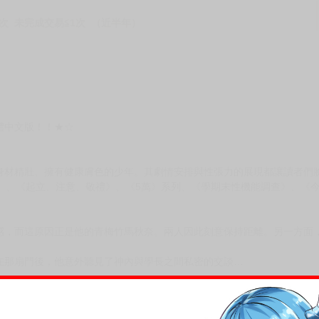
次 未完成交易≦1次 （近半年）
體中文版！！★☆
身材精壯、擁有健康膚色的少年。其劇情安排與性張力的展現都讓讀者們
》、《起立、注意、敬禮》、《5萬》系列、《學期末性機能調查》、《
感，而這原因正是他的青梅竹馬秋奈。兩人因此刻意保持距離。另一方面
在那扇門後，他意外聽見了神內與學長之間私密的交談…