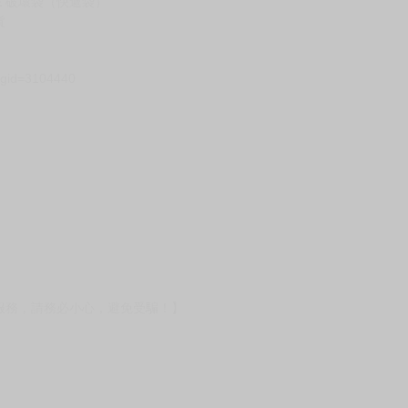
Ｅ破壞袋（快遞袋）
貨
）
?gid=3104440
服務，請務必小心，避免受騙！】