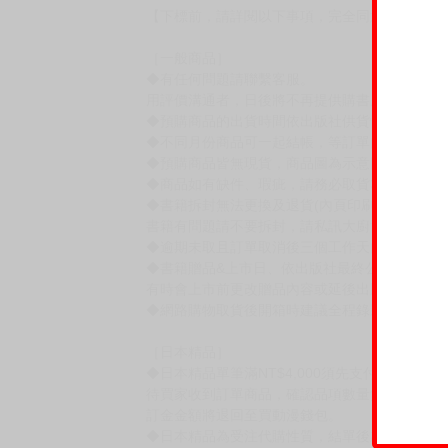
【下標前，請詳閱以下事項，完全同意才請下標
［一般商品］
◆有任何問題請聯繫客服。
用評價溝通者，日後將不再提供購書服務，請另
◆預購商品的出貨時間依出版社供貨情形會有所
◆不同月份商品可一起結帳，等訂單內所有商品
◆預購商品皆無現貨，商品圖為示意圖，請以實
◆商品如有缺件、瑕疵，請務必取貨3日內留言
◆書籍拆封無法更換及退貨(內頁印刷瑕疵例外)
書籍有問題請不要拆封，請私訊大廚協助。
◆逾期未取且訂單取消後三個工作天內未有任何
◆書籍贈品&上市日、依出版社最終公布為主。
有時會上市前更改贈品內容或延後出版，還請注
◆網路購物取貨後開箱時建議全程錄影拍照存證
［日本精品］
◆日本精品單筆滿NT$4,000須先支付 10% 
待買家收到訂單商品，確認品項數量無誤，並確
訂金金額將退回至買動漫錢包。
◆日本精品為受注代購性質，結單後恕無法取消