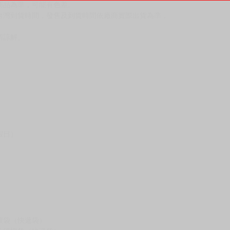
商品為準，可能有色差。
台灣到貨時間，發售及到貨時間依廠商實際出貨為準，
請諒解。
假日）
壞袋（快遞袋）