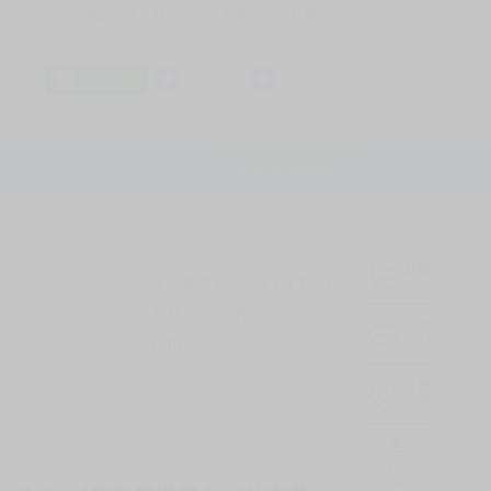
我的拍賣
訊息中心
最新公告
幫助中心
│
│
│
8 OFF
加入會員
會員登入
LINE登入
平台說明Q&A
結帳
未完成交易
0
次 (近半年)
商品
7107
件
有限公司
❔
訊息
中心
信用
99
%
常用
功能
TOP