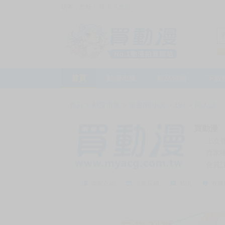
訪客，您好！
或
加入會員
首頁
動漫市集
新品預購
下殺
首頁
>
動漫市集
>
漫畫/輕小說
>
18+
>
同人誌
買動漫
上次
賣家
會員
賣家介紹
去逛店鋪
私訊
收藏