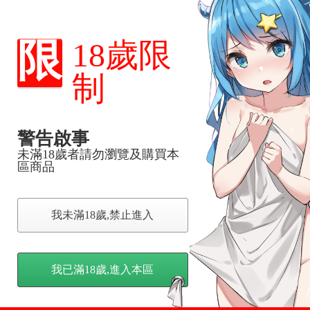
，下標後視同完全同意】
限
18歲限
尋其他店家，謝謝。
制
變動，一旦收到就會盡快寄出。
到齊後一起發貨。
品為主。
反應，逾期不受理。
警告啟事
未滿18歲者請勿瀏覽及購買本
區商品
反應，將直接加入黑名單，還請下單後準時取貨。
意。
，以保障買賣家雙方權益。
我未滿18歲,禁止進入
訂金，訂金將以專屬訂金賣場方式收取，
我已滿18歲,進入本區
認收貨後，訂金賣場將由大廚取消，
，請慎重下單。