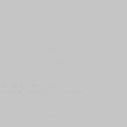
商品
限制級商品
8
18
猫 / 作者 鳩
社團 おたべ★ダイナマイツ /
泳部的貼身實
作者 おたべさくら 《想被妳彈
水泳部の密着
銷量:3
鋼琴的美麗手指愛撫一番/ピア
售價
200
中文 無修正 同
ノを弾いてるキミの綺麗な指
で手コキされたい》R18 中文
無修正 同人誌 ★
商品
限制級商品