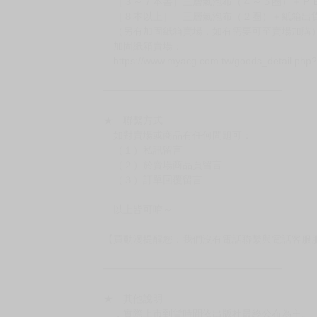
［３～７本書］三層氣泡布（４～５圈）＋Ｐ
［８本以上］ 三層氣泡布（２圈）＋紙箱出
（另有加固紙箱賣場，如有需要可至賣場加購
加固紙箱賣場：
https://www.myacg.com.tw/goods_detail.php
━━━━━━━━━━━━━━━━━━
★ 聯繫方式
如對賣場或商品有任何問題可：
（１）私訊留言
（２）於賣場商品頁留言
（３）訂單回覆留言
以上皆可唷～
【買動漫提醒您：我們沒有電話聯繫與電話客服
━━━━━━━━━━━━━━━━━━
★ 其他說明
．實際上市到貨時間依出版社最終公布為主。