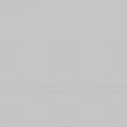
別註明，沒有則反之。
心等候唷～
制級商品
限制級商品
限制級
18
18
1
 / 作者 nicorima
現貨 社團 K+W / 作者 ささち
現貨 社團 綾枷家の
ャスティス · バ
ん 《光望榨精特急列車/ヒカノ
ツムギ 《情色游
中文 無修正 二創
ゾ搾精特急【特典付】》R18
售價
200
銷量:7
戰訓練/エッチな
售價
350
人誌 ★
中文 無修正 二創 蔚藍檔案 同
ナマ練習》R18 
人誌 ★
人誌 ★
制級商品
限制級商品
限制級