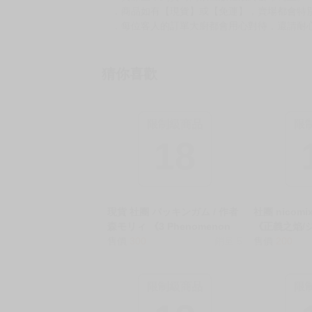
．商品如有【現貨】或【免運】，賣場都會特
．每位客人的訂單大廚都會用心對待，還請耐
猜你喜歡
限制級商品
限
18
現貨 社團 バッキンガム / 作者
社團 nicomix
森モリィ 《3 Phenomenon
《正義之焰/ジ
三重現像/3 Phenomenon》
售價
300
銷量:5
ーン》R18 
售價
200
R18 中文 無修正 BL 二創 星穹
蔚藍檔案 同
鐵道 白厄x萬敵 同人誌 ★ §
限制級商品
限