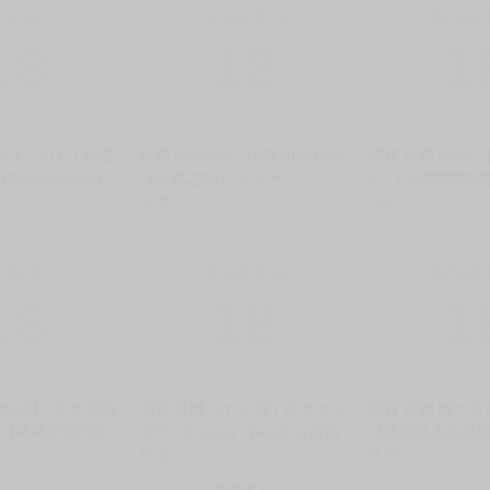
制級商品
限制級商品
限制級
18
18
1
ッキンガム / 作者
社團 nicomix / 作者 nicorima
現貨 社團 K+W /
Phenomenon
《正義之焰/ジャスティス · バ
ん 《光望榨精特
henomenon》
銷量:5
ーン》R18 中文 無修正 二創
售價
200
ゾ搾精特急【特典
售價
200
修正 BL 二創 星穹
蔚藍檔案 同人誌 ★
中文 無修正 二創
敵 同人誌 ★ §
人誌 ★
制級商品
限制級商品
限制級
18
18
1
蟹合戦 / 作者 塞翁
現貨 社團 ぶた小屋 / 作者 ケミ
現貨 社團 嘘つき屋
 《專屬於我們的
ガワ 《Happy Wedding新婚
《通勤路上的那
/生徒専用先生デ
銷量:4
快樂～敗給巨根的新婚人妻無
售價
350
銷量:4
褻行為的本子11
售價
260
 中文 無修正 二創
法抗拒背德的快感～/Happy
の娘がみだらな