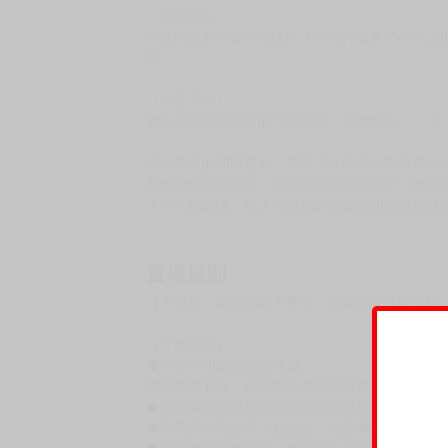
〈作者介紹〉
小夜時雨的MIZUKI老師，PIXIV內發表了
列。
〈內容簡介〉
奪走自己純潔之身的清水課長，即將離去…！？
突如其來的調職通知，擊碎了江崎以為對方會永
炙燒的情慾與不安，卻在江崎心中扭曲了。他將
下午六點過後，兩人在單獨的密室裡開始激烈碰
賣場規則
【下標前，請詳閱以下事項，完全同意才請下標
［一般商品］
◆有任何問題請聯繫客服。
用評價溝通者，日後將不再提供購書服務，請另
◆預購商品的出貨時間依出版社供貨情形會有所
◆不同月份商品可一起結帳，等訂單內所有商品