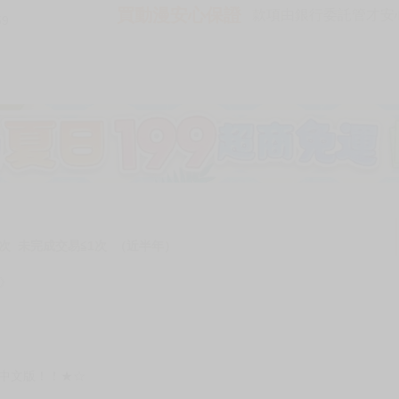
買動漫安心保證
款項由銀行委託管才安心 
59
次 未完成交易≦1次 （近半年）
～》
體中文版！！★☆