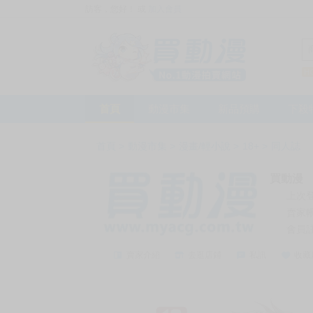
訪客，您好！
或
加入會員
首頁
動漫市集
新品預購
下殺
首頁
>
動漫市集
>
漫畫/輕小說
>
18+
>
同人誌
買動漫
上次
賣家
會員
賣家介紹
去逛店鋪
私訊
收藏