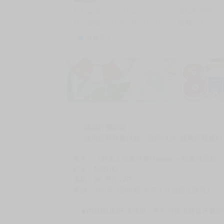
商品編號
G07154832
累積點閱數
自訂編號
9786264593007
收藏
1
收藏商品
購買評價限制
使用超商取貨付款：負評≦1分 超商未取貨≦1
書名：《鮮肉上班族性奮Heaven～密室純愛篇
作者：MIZUKI
規格：B5 黑白72P
售價：350元（限制級 未滿十八歲禁止購買）
☆★由MIZUKI正式授權，在台灣推出無修正繁