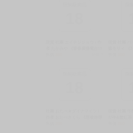
限制級商品
限
18
現貨 社團 エイチジジョウ / 作
現貨 社團 バ
者 たかみや 《青春廣播電台!!!
森モリィ 《3 
秋奈君想重修舊好/青春ラジオ
售價
380
銷量:3
三重現像/3 P
售價
300
ステーション!!!秋奈くんは仲
R18 中文 無
直りがしたい》R18 中文 無修
鐵道 白厄x萬
正 BL 同人誌 ★
限制級商品
限
18
社團 おたべ★ダイナマイツ /
現貨 社團 牛
作者 おたべさくら 《想被妳彈
が牛&蟹紅茶
鋼琴的美麗手指愛撫一番/ピア
售價
200
祕密外送服務
售價
260
ノを弾いてるキミの綺麗な指
リヘル》R18