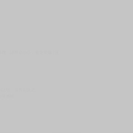
服務，請務必小心，避免受騙！】
別註明，沒有則反之。
心等候唷～