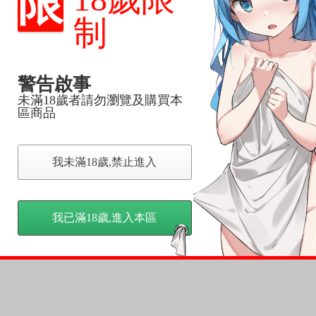
限
品為主。
反應，逾期不受理。
制
反應，將直接加入黑名單，還請下單後準時取貨。
警告啟事
意。
未滿18歲者請勿瀏覽及購買本
，以保障買賣家雙方權益。
區商品
訂金，訂金將以專屬訂金賣場方式收取，
我未滿18歲,禁止進入
認收貨後，訂金賣場將由大廚取消，
，請慎重下單。
商品為準，可能有色差。
我已滿18歲,進入本區
台灣到貨時間，發售及到貨時間依廠商實際出貨為準，
請諒解。