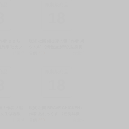
商品
限制級商品
8
18
 作者 ささち
現貨 社團 綾枷家の猫 / 作者 鳩
急列車/ヒカノ
ツムギ 《情色游泳部的貼身實
付】》R18
銷量:7
戰訓練/エッチな水泳部の密着
售價
350
銷量:3
 蔚藍檔案 同
ナマ練習》R18 中文 無修正 同
人誌 ★
商品
限制級商品
8
18
 / 作者 大嘘
現貨 社團 BRAVE CHICKEN /
個女生做著猥
作者 あれっくす 《控制耳機～
/通勤道中であ
銷量:4
改寫囂張女的常識～/●●イヤホ
售價
260
銷量:4
行為をしてく
ン -生意気女を常識改変-》