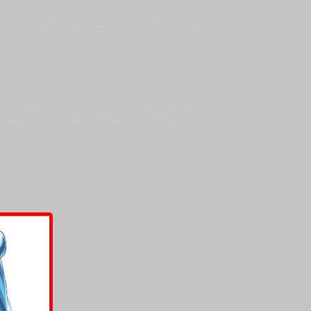
。老師的作品有《鮮肉上班族性奮Heaven》系
萬分的江崎，最終竟冷言推開了清水。然而，這份