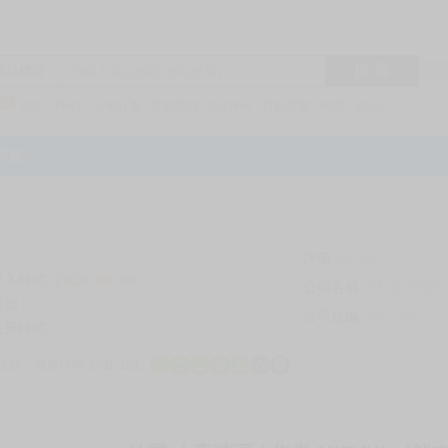
搜 尋
R1
商品標題
KSP
FF47
子午計畫
家庭教師
hololive
蔚藍檔案
鳴潮
Vspo
特集
評價
69294
登入時間
2026-08-06
公司名稱
買對動漫股份
帳號
bookstore
公司統編
24553282
註冊時間
2014-09-29
店鋪
服務時間: 10點-19點
一
二
三
四
五
六
日