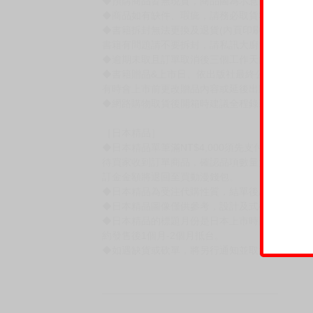
◆預購商品皆無現貨，商品圖為示意圖，請以實
◆商品如有缺件、瑕疵，請務必取貨3日內留言
◆書籍拆封無法更換及退貨(內頁印刷瑕疵例外)
書籍有問題請不要拆封，請私訊大廚協助。
◆逾期未取且訂單取消後三個工作天內未有任何
◆書籍贈品&上市日、依出版社最終公布為主。
有時會上市前更改贈品內容或延後出版，還請注
◆網路購物取貨後開箱時建議全程錄影拍照存證
［日本精品］
◆日本精品單筆滿NT$4,000須先支付 10% 
待買家收到訂單商品，確認品項數量無誤，並確
訂金金額將退回至買動漫錢包。
◆日本精品為受注代購性質，結單後恕無法取消
◆日本精品圖像僅供參考，設計及式樣請以實際
◆日本精品的標題月份是日本上市時間，不等於
約發售後1個月-2個月抵台。
◆如遇缺貨或砍單，將另行通知並取消訂單，敬
━━━━━━━━━━━━━━━━━━