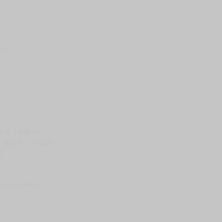
假日）
壞袋（快遞袋）
Ｅ破壞袋（快遞袋）
貨
）
?gid=3104440