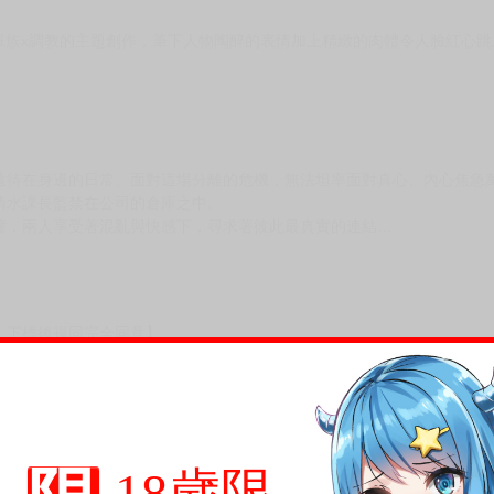
不少上班族x調教的主題創作，筆下人物陶醉的表情加上精緻的肉體令人臉紅心跳
遠待在身邊的日常。面對這場分離的危機，無法坦率面對真心、內心焦急
清水課長監禁在公司的倉庫之中。
撞，兩人享受著混亂與快感下，尋求著彼此最真實的連結…
，下標後視同完全同意】
尋其他店家，謝謝。
變動，一旦收到就會盡快寄出。
到齊後一起發貨。
18歲限