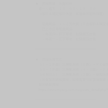
★ 賣場營運、出貨時間
週一～週五 １０：００～１９：００
（假日＆國定假日休息，客服會不定時回覆）
．現貨商品：１～２天出貨（不含假日＆國定
．已上市且非現貨商品：
－每週四～日下單者，於隔週五出貨
－每週一～三下單者，於隔週四出貨
━━━━━━━━━━━━━━━━━━
★ 賣場出貨方式
［１～２本書］三層氣泡布（２圈）＋ＰＥ破
［３～７本書］三層氣泡布（４～５圈）＋Ｐ
［８本以上］ 三層氣泡布（２圈）＋紙箱出
（另有加固紙箱賣場，如有需要可至賣場加購
加固紙箱賣場：
https://www.myacg.com.tw/goods_detail.php
━━━━━━━━━━━━━━━━━━