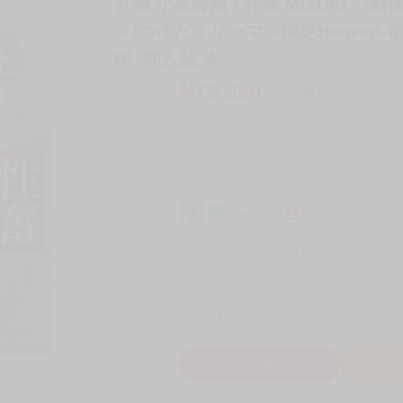
社團 小夜時雨 / 作者 MIZUKI 
～/つゆだくリーマン悶絶Heaven-
BL 同人誌 ★
NT$
350
商品價格
元
詢問商品
刊登數量
1
銷售總數
1
付款方式
宅配/快遞100元
7-11取貨付款60元
7
取貨方式
全家 取貨60元
-
+
購買數量
件
立即購買
加