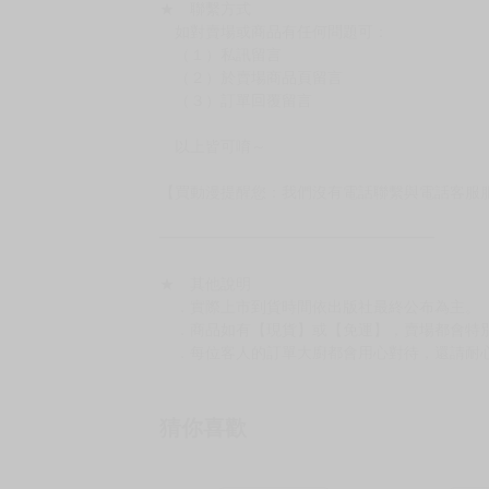
★ 聯繫方式
如對賣場或商品有任何問題可：
（１）私訊留言
（２）於賣場商品頁留言
（３）訂單回覆留言
以上皆可唷～
【買動漫提醒您：我們沒有電話聯繫與電話客服
━━━━━━━━━━━━━━━━━━
★ 其他說明
．實際上市到貨時間依出版社最終公布為主。
．商品如有【現貨】或【免運】，賣場都會特
．每位客人的訂單大廚都會用心對待，還請耐
猜你喜歡