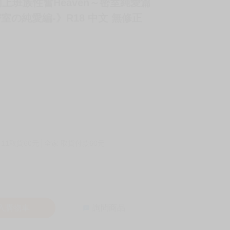
《鮮肉上班族性奮Heaven～密室純愛篇
密室の純愛編-》R18 中文 無修正
-11取貨60元
全家 取貨付款60元
入購物車
詢問商品