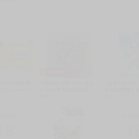
心等候唷～
★BP 代理版 景
【柯棉被】現貨 SEGA 景品
【永豐】角川GL
IF Relax time 大
Xstellar 賽馬娘 里見皇冠
我也會談戀愛 5 送
STARTING FUTURE
售價
470
出版2026/06/24
售價
216
制級商品
限制級
18
1