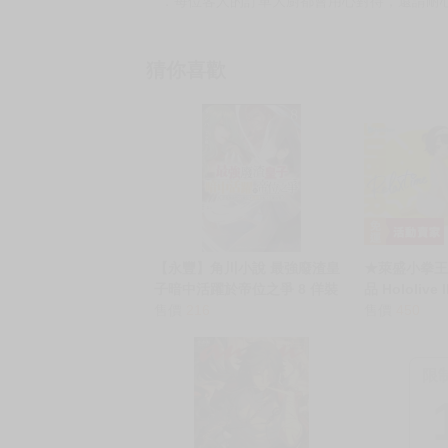
．每位客人的訂單大廚都會用心對待，還請耐
猜你喜歡
【永豐】角川小說 最強廢渣皇
★萊盛小拳王
子暗中活躍於帝位之爭 8 佯裝
品 Hololive 
無能的SS級皇子背地支配王位
售價
216
空昴
售價
450
繼承戰 送書套(全新) 出版：
2026/06/24
限