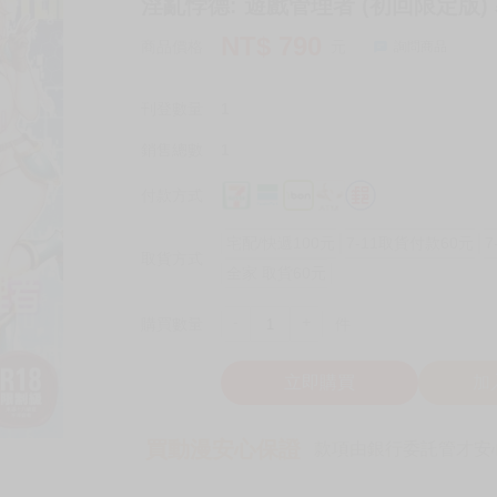
淫亂悖德: 遊戲管理者 (初回限定版) 
NT$
790
商品價格
元
詢問商品
刊登數量
1
銷售總數
1
付款方式
宅配/快遞100元
7-11取貨付款60元
7
取貨方式
全家 取貨60元
-
+
購買數量
件
立即購買
加
買動漫安心保證
款項由銀行委託管才安心 