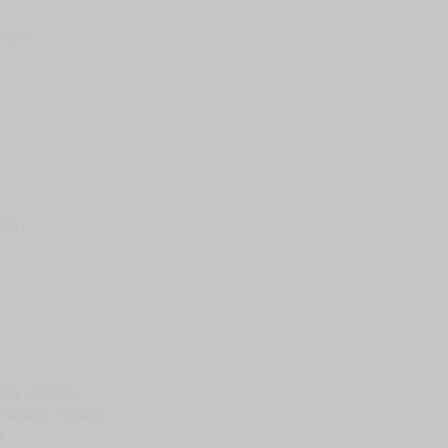
請諒解。
假日）
壞袋（快遞袋）
Ｅ破壞袋（快遞袋）
貨