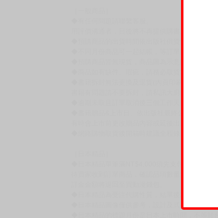
［一般商品］
◆有任何問題請聯繫客服。
用評價溝通者，日後將不再提供購書服務，請另
◆預購商品的出貨時間依出版社供貨情形會有所
◆不同月份商品可一起結帳，等訂單內所有商品
◆預購商品皆無現貨，商品圖為示意圖，請以實
◆商品如有缺件、瑕疵，請務必取貨3日內留言
◆書籍拆封無法更換及退貨(內頁印刷瑕疵例外)
書籍有問題請不要拆封，請私訊大廚協助。
◆逾期未取且訂單取消後三個工作天內未有任何
◆書籍贈品&上市日、依出版社最終公布為主。
有時會上市前更改贈品內容或延後出版，還請注
◆網路購物取貨後開箱時建議全程錄影拍照存證
［日本精品］
◆日本精品單筆滿NT$4,000須先支付 10% 
待買家收到訂單商品，確認品項數量無誤，並確
訂金金額將退回至買動漫錢包。
◆日本精品為受注代購性質，結單後恕無法取消
◆日本精品圖像僅供參考，設計及式樣請以實際
◆日本精品的標題月份是日本上市時間，不等於