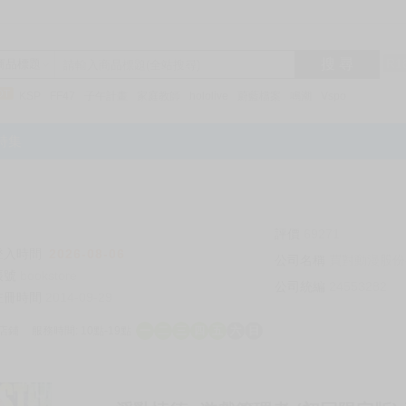
搜 尋
R1
商品標題
KSP
FF47
子午計畫
家庭教師
hololive
蔚藍檔案
鳴潮
Vspo
特集
評價
69271
登入時間
2026-08-06
公司名稱
買對動漫股份
帳號
bookstore
公司統編
24553282
註冊時間
2014-09-29
店鋪
服務時間: 10點-19點
一
二
三
四
五
六
日