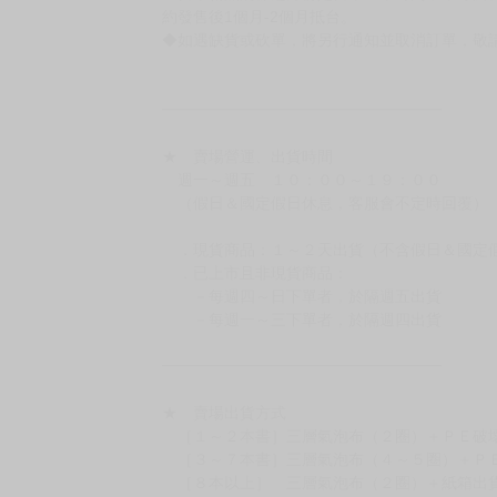
約發售後1個月-2個月抵台。
◆如遇缺貨或砍單，將另行通知並取消訂單，敬
━━━━━━━━━━━━━━━━━━
★ 賣場營運、出貨時間
週一～週五 １０：００～１９：００
（假日＆國定假日休息，客服會不定時回覆）
．現貨商品：１～２天出貨（不含假日＆國定
．已上市且非現貨商品：
－每週四～日下單者，於隔週五出貨
－每週一～三下單者，於隔週四出貨
━━━━━━━━━━━━━━━━━━
★ 賣場出貨方式
［１～２本書］三層氣泡布（２圈）＋ＰＥ破
［３～７本書］三層氣泡布（４～５圈）＋Ｐ
［８本以上］ 三層氣泡布（２圈）＋紙箱出