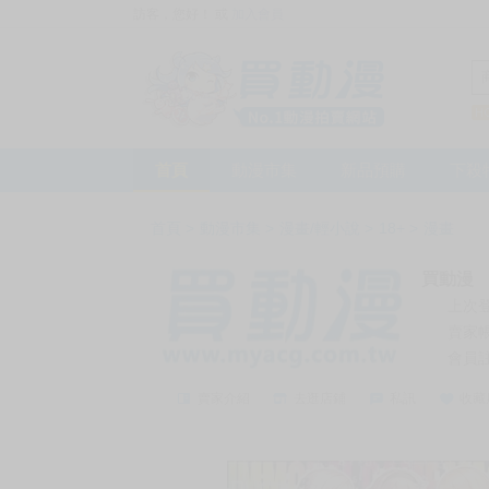
訪客，您好！
或
加入會員
首頁
動漫市集
新品預購
下殺
首頁
>
動漫市集
>
漫畫/輕小說
>
18+
>
漫畫
買動漫
上次
賣家
會員
賣家介紹
去逛店鋪
私訊
收藏