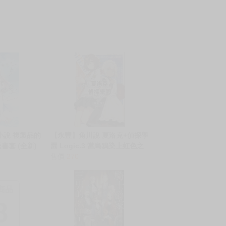
小說 複製品的
【永豐】角川說 夏洛克+偵探學
書套 (全新)
園 Logic.3 當烏鴉染上虹色之
時 (全新)送書套出
售價
270
版:2026/06/10
商品
8