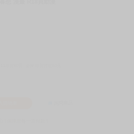
暮想 漫畫 R18買動漫
-11取貨60元
全家 取貨付款60元
入購物車
詢問商品
! 保障您每一筆付款 !