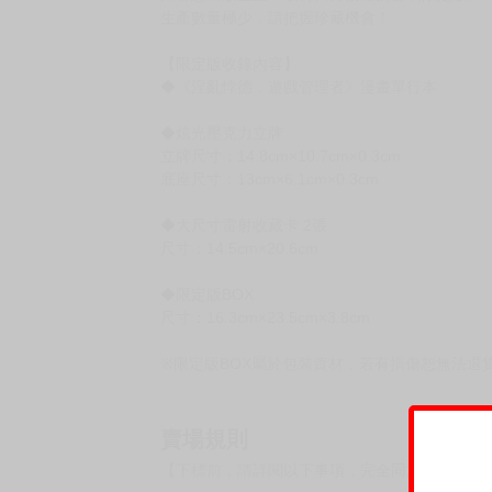
生產數量極少，請把握珍藏機會！
【限定版收錄內容】
◆《淫亂悖德．遊戲管理者》漫畫單行本
◆炫光壓克力立牌
立牌尺寸：14.8cm×10.7cm×0.3cm
底座尺寸：13cm×6.1cm×0.3cm
◆大尺寸雷射收藏卡 2張
尺寸：14.5cm×20.6cm
◆限定版BOX
尺寸：16.3cm×23.5cm×3.8cm
※限定版BOX屬於包裝資材，若有損傷恕無法退
賣場規則
【下標前，請詳閱以下事項，完全同意才請下標