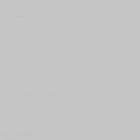
）
?gid=3104440
服務，請務必小心，避免受騙！】
別註明，沒有則反之。