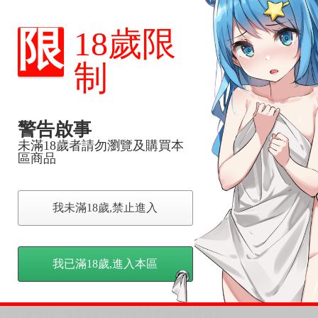
限
18歲限
尋其他店家，謝謝。
變動，一旦收到就會盡快寄出。
制
到齊後一起發貨。
品為主。
反應，逾期不受理。
警告啟事
未滿18歲者請勿瀏覽及購買本
反應，將直接加入黑名單，還請下單後準時取貨。
區商品
意。
，以保障買賣家雙方權益。
我未滿18歲,禁止進入
訂金，訂金將以專屬訂金賣場方式收取，
認收貨後，訂金賣場將由大廚取消，
我已滿18歲,進入本區
，請慎重下單。
商品為準，可能有色差。
台灣到貨時間，發售及到貨時間依廠商實際出貨為準，