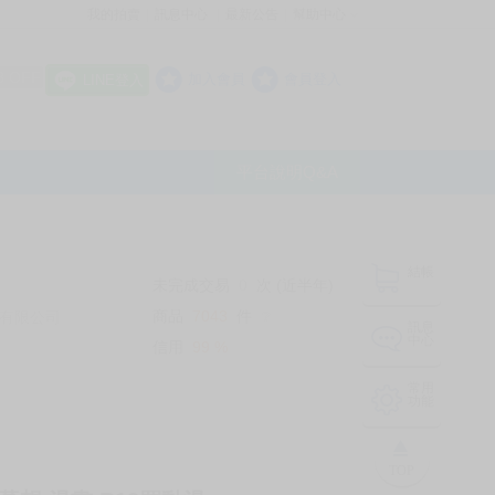
我的拍賣
訊息中心
最新公告
幫助中心
│
│
│
8 OFF
加入會員
會員登入
LINE登入
平台說明Q&A
結帳
未完成交易
0
次 (近半年)
商品
7043
件
有限公司
❔
訊息
中心
信用
99
%
常用
功能
TOP