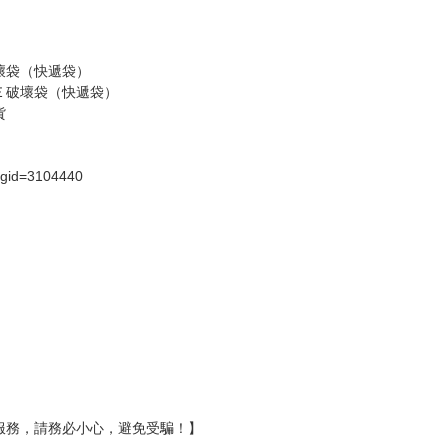
壞袋（快遞袋）
Ｅ破壞袋（快遞袋）
貨
）
?gid=3104440
服務，請務必小心，避免受騙！】