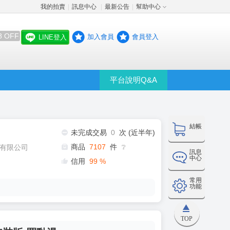
我的拍賣
訊息中心
最新公告
幫助中心
│
│
│
8 OFF
加入會員
會員登入
LINE登入
平台說明Q&A
結帳
未完成交易
0
次 (近半年)
商品
7107
件
有限公司
❔
訊息
中心
信用
99
%
常用
功能
TOP