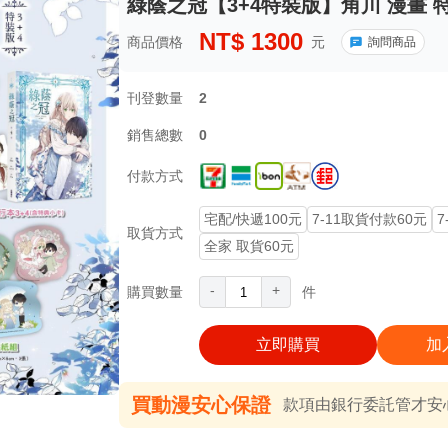
綠蔭之冠【3+4特裝版】角川 漫畫 
NT$
1300
商品價格
元
詢問商品
刊登數量
2
銷售總數
0
付款方式
宅配/快遞100元
7-11取貨付款60元
7
取貨方式
全家 取貨60元
-
+
購買數量
件
立即購買
加
買動漫安心保證
款項由銀行委託管才安心 