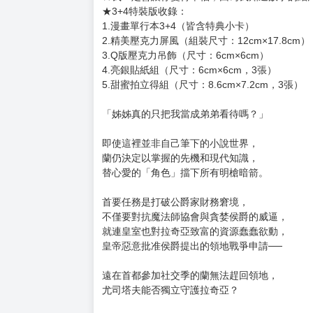
★3+4特裝版收錄：
1.漫畫單行本3+4（皆含特典小卡）
2.精美壓克力屏風（組裝尺寸：12cm×17.8cm）
3.Q版壓克力吊飾（尺寸：6cm×6cm）
4.亮銀貼紙組（尺寸：6cm×6cm，3張）
5.甜蜜拍立得組（尺寸：8.6cm×7.2cm，3張）
「姊姊真的只把我當成弟弟看待嗎？」
即使這裡並非自己筆下的小說世界，
蘭仍決定以掌握的先機和現代知識，
替心愛的「角色」擋下所有明槍暗箭。
首要任務是打破公爵家財務窘境，
不僅要對抗魔法師協會與貪婪侯爵的威逼，
就連皇室也對拉奇亞致富的資源蠢蠢欲動，
皇帝惡意批准侯爵提出的領地戰爭申請──
遠在首都參加社交季的蘭無法趕回領地，
尤司塔夫能否獨立守護拉奇亞？