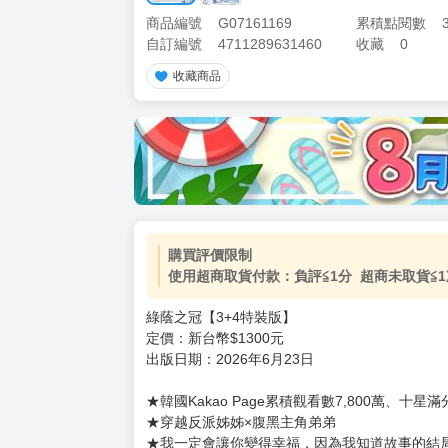
商品編號
G07161169
累積點閱數
自訂編號
4711289631460
收藏
0
收藏商品
購買評價限制
使用超商取貨付款：負評≦1分 超商未取貨≦1
綠蔭之冠【3+4特裝版】
定價：新台幣$1300元
出版日期：2026年6月23日
★韓國Kakao Page累積觀看數7,800萬、
★穿越反派姊姊×腹黑主角弟弟
★我一定會讓你變得幸福，因為我知道故事的結