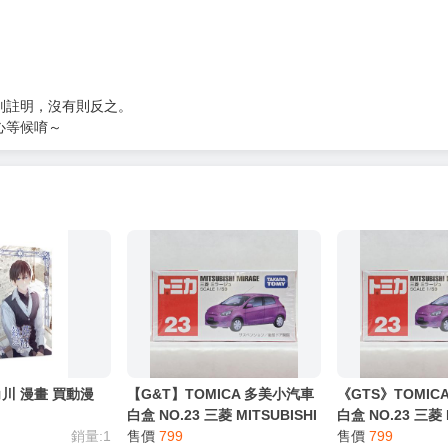
別註明，沒有則反之。
心等候唷～
角川 漫畫 買動漫
【G&T】TOMICA 多美小汽車
《GTS》TOMIC
白盒 NO.23 三菱 MITSUBISHI
白盒 NO.23 三菱 
銷量:1
MIRAGE 471172
售價
799
MIRAGE 471172
售價
799