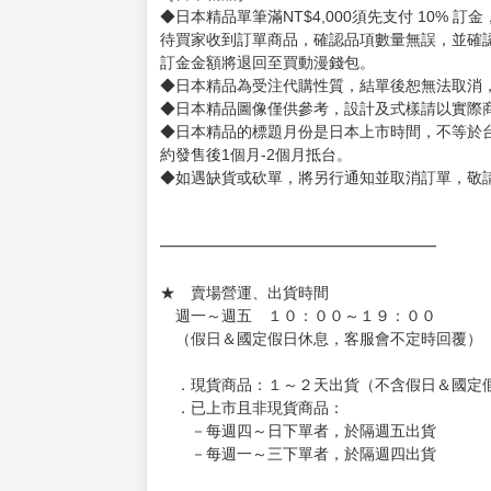
◆日本精品單筆滿NT$4,000須先支付 10% 
待買家收到訂單商品，確認品項數量無誤，並確
訂金金額將退回至買動漫錢包。
◆日本精品為受注代購性質，結單後恕無法取消
◆日本精品圖像僅供參考，設計及式樣請以實際
◆日本精品的標題月份是日本上市時間，不等於
約發售後1個月-2個月抵台。
◆如遇缺貨或砍單，將另行通知並取消訂單，敬
━━━━━━━━━━━━━━━━━━
★ 賣場營運、出貨時間
週一～週五 １０：００～１９：００
（假日＆國定假日休息，客服會不定時回覆）
．現貨商品：１～２天出貨（不含假日＆國定
．已上市且非現貨商品：
－每週四～日下單者，於隔週五出貨
－每週一～三下單者，於隔週四出貨