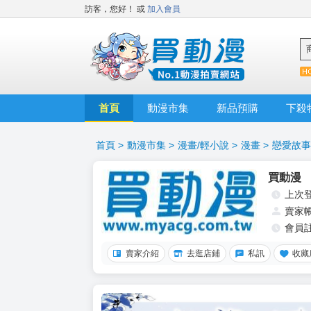
訪客，您好！
或
加入會員
首頁
動漫市集
新品預購
下殺
首頁
>
動漫市集
>
漫畫/輕小說
>
漫畫
>
戀愛故事
買動漫
上次
賣家
會員
賣家介紹
去逛店鋪
私訊
收藏