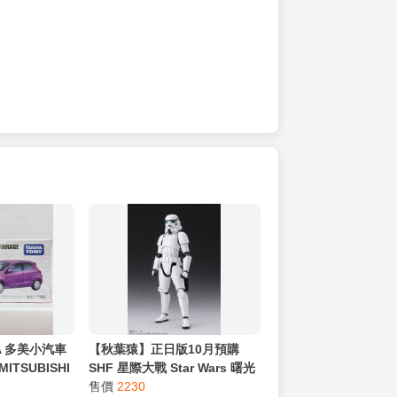
A 多美小汽車
【秋葉猿】正日版10月預購
MITSUBISHI
SHF 星際大戰 Star Wars 曙光
乍現 帝國風暴兵 白兵 Classic
售價
2230