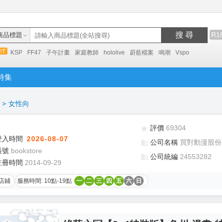
搜 尋
R1
商品標題
KSP
FF47
子午計畫
家庭教師
hololive
蔚藍檔案
鳴潮
Vspo
特集
>
女性向
評價
69304
登入時間
2026-08-07
公司名稱
買對動漫股份
帳號
bookstore
公司統編
24553282
註冊時間
2014-09-29
店鋪
服務時間: 10點-19點
一
二
三
四
五
六
日