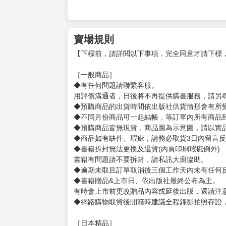
賣場規則
【下標前，請詳閱以下事項，完全同意才請下標
［一般商品］
◆有任何問題請聯繫客服。
用評價溝通者，日後將不再提供購書服務，請另
◆預購商品的出貨時間依出版社供貨情形會有所
◆不同月份商品可一起結帳，等訂單內所有商品
◆預購商品皆無現貨，商品圖為示意圖，請以實
◆商品如有缺件、瑕疵，請務必取貨3日內留言
◆書籍拆封無法更換及退貨(內頁印刷瑕疵例外)
書籍有問題請不要拆封，請私訊大廚協助。
◆逾期未取且訂單取消後三個工作天內未有任何
◆書籍贈品&上市日、依出版社最終公布為主。
有時會上市前更改贈品內容或延後出版，還請注
◆網路購物取貨後開箱時建議全程錄影拍照存證
［日本精品］