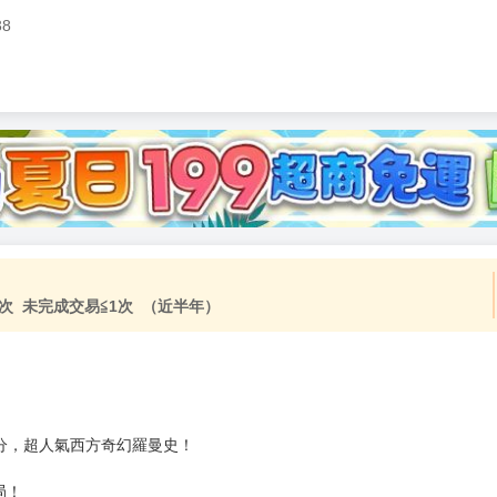
38
次 未完成交易≦1次 （近半年）
十星滿分，超人氣西方奇幻羅曼史！
局！