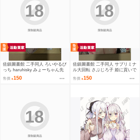
18
18
限制級商品
限制級商品
佐鎮圖書館 二手同人 ろいやるび
佐鎮圖書館 二手同人 サブリミナ
っち haruhisky みょーちゃん先
ル大回転 さぶじろ子 姫に貢いで
生かくパコりき 3 小美老師如是
搾られたい! Fate FGO
150
150
售價
售價
說
18
限制級商品