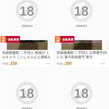
18
18
限制級商品
限制級商品
佐鎮圖書館 二手同人 柳瀬川 ミ
佐鎮圖書館 二手同人 出席番号26
ルキャラ こいしちゃんと催眠え
にろ 東方肌色郷弐 東方
っち 2 東方
150
150
售價
售價
18
18
限制級商品
限制級商品