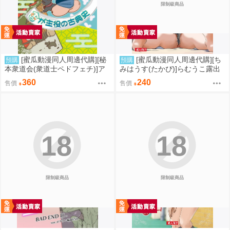
限制級商品
[蜜瓜動漫同人周邊代購][秘
[蜜瓜動漫同人周邊代購][ち
預購
預購
本衆道会(衆道士ペドフェチ)]ア
みはうす(たかぴ)]らむうこ露出
レが主役の古典史(同人誌)
物語4(同人誌)
360
240
售價
售價
18
18
限制級商品
限制級商品