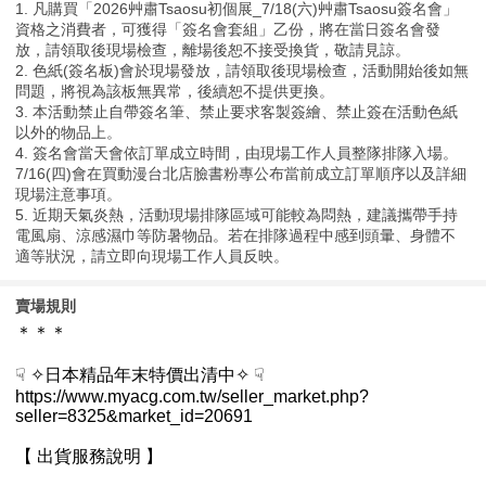
1. 凡購買「2026艸肅Tsaosu初個展_7/18(六)艸肅Tsaosu簽名會」
資格之消費者，可獲得「簽名會套組」乙份，將在當日簽名會發
放，請領取後現場檢查，離場後恕不接受換貨，敬請見諒。
2. 色紙(簽名板)會於現場發放，請領取後現場檢查，活動開始後如無
問題，將視為該板無異常，後續恕不提供更換。
3. 本活動禁止自帶簽名筆、禁止要求客製簽繪、禁止簽在活動色紙
以外的物品上。
4. 簽名會當天會依訂單成立時間，由現場工作人員整隊排隊入場。
7/16(四)會在買動漫台北店臉書粉專公布當前成立訂單順序以及詳細
現場注意事項。
5. 近期天氣炎熱，活動現場排隊區域可能較為悶熱，建議攜帶手持
電風扇、涼感濕巾等防暑物品。若在排隊過程中感到頭暈、身體不
適等狀況，請立即向現場工作人員反映。
賣場規則