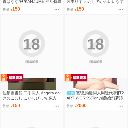
青ばなな/秋/KANZUME 淫乱特異
宮本りず わたしのかわいいなす
点英霊風俗七番勝負 Fate FGO
びちゃん Fate FGO
150
150
售價
售價
18
18
限制級商品
限制級商品
佐鎮圖書館 二手同人 Angora doll
[蜜瓜動漫同人周邊代購][T2
預購
きのこむし こいしびっち 東方
ART WORKS(Tony)]艶娘幻夢譚
【プレイマット】(同人誌)
150
2060
售價
售價