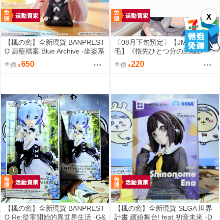
X
【楓の窩】全新現貨 BANPREST
〔08月下旬預定〕【JMao/睫
O 蔚藍檔案 Blue Archive -坐姿系
毛】《指先ひとつ分の距離2/一
列- 星奈【日版】
個指尖的距離2》B5/26P黑白內
650
220
售價
售價
頁/繁體中文/無修正⬢黑市兔－睫
毛貓舍 (parody:蔚藍檔案 Blue Ar
chive ブルーアーカイブ ブルア
カ 鬼方カヨコ 鬼方佳世子) FF47
【楓の窩】全新現貨 BANPREST
【楓の窩】全新現貨 SEGA 世界
O Re:從零開始的異世界生活 -G&
計畫 繽紛舞台! feat.初音未來 -D