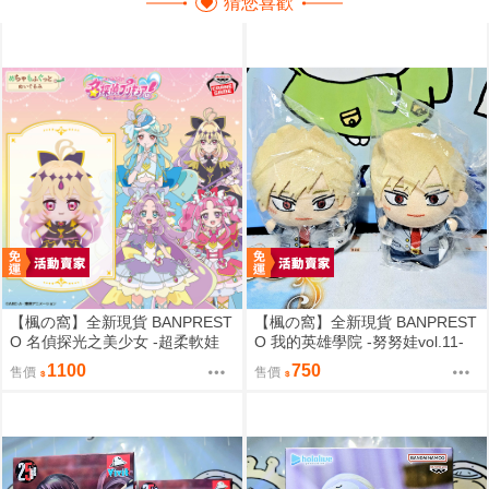
猜您喜歡
【楓の窩】全新現貨 BANPREST
【楓の窩】全新現貨 BANPREST
O 名偵探光之美少女 -超柔軟娃
O 我的英雄學院 -努努娃vol.11-
娃- 森亞露露卡【日版】
爆豪勝己【日版】
1100
750
售價
售價