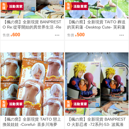
【楓の窩】全新現貨 BANPREST
【楓の窩】全新現貨 TAITO 葬送
O Re:從零開始的異世界生活 -Re
的芙莉蓮 -Desktop Cute- 芙莉蓮
lax time- 拉姆 甜蜜天使ver.【日
夏日連身裙ver.【日版】
600
500
售價
售價
版】
【楓の窩】全新現貨 TAITO 戀上
【楓の窩】全新現貨 BANPREST
換裝娃娃 -Coreful- 喜多川海夢
O 火影忍者 -72系列-53- 波風湊