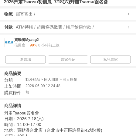
2026艸肅Tsaosu初個展_7/18(六)艸肅Tsaosu簽名會
物流
郵寄寄出 /
付款
ATM轉帳 / 超商條碼繳費 / 帳戶餘額付款 /
買動漫Myacg2
信用度：
99%
8 小時前上線
逛賣場
賣家介紹
私訊賣家
商品摘要
分類
動漫精品 > 同人周邊 > 同人原創
上架時間
2026-06-09 12:24:48
購買條件
無
商品詳情
艸肅Tsaosu簽名會
日期：2026.7.18(六)
時間：14:00~17:00
地點：買動漫台北店（台北市中正區許昌街42號4樓)
名額：100人