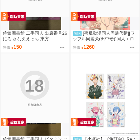
佐鎮圖書館 二手同人 出席番号26
[蜜瓜動漫同人周邊代購][ワ
預購
にろ さなええっち 東方
ッフル同盟犬(田中竕)]同人エロ
ゲ転生2上～発動!ヌルヌルスケ
150
1260
售價
售價
ベスキル【A5アクリルフィギュ
ア】(A5壓克力立牌特典版)(同人
誌)
18
限制級商品
佐鎮圖書館 二手同人 ビタミンご
【小凜社】《免訂金》Re：
預購