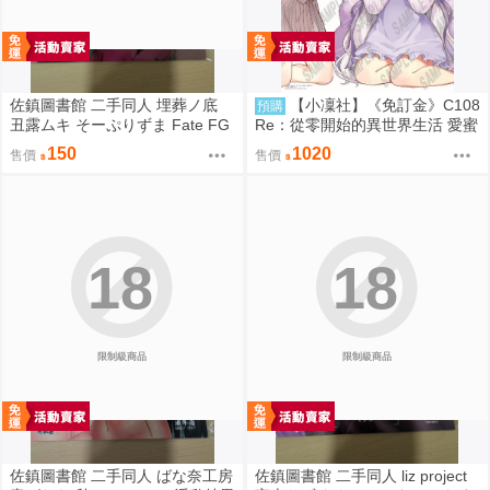
佐鎮圖書館 二手同人 埋葬ノ底
【小凜社】《免訂金》C108
預購
丑露ムキ そーぷりずま Fate FG
Re：從零開始的異世界生活 愛蜜
O
莉雅 艾姬多娜 拉姆 雷姆 B2掛軸
150
1020
售價
售價
18
18
限制級商品
限制級商品
佐鎮圖書館 二手同人 ばな奈工房
佐鎮圖書館 二手同人 liz project