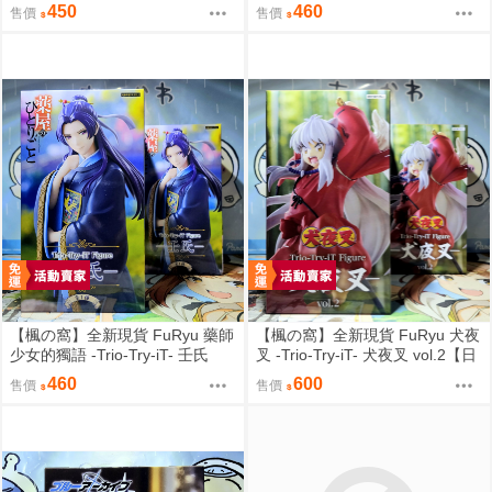
貝羅妮卡ver.【日版】
＆漩渦九品＆鳴人【日版】
450
460
售價
售價
【楓の窩】全新現貨 FuRyu 藥師
【楓の窩】全新現貨 FuRyu 犬夜
少女的獨語 -Trio-Try-iT- 壬氏
叉 -Trio-Try-iT- 犬夜叉 vol.2【日
【日版】
版】
460
600
售價
售價