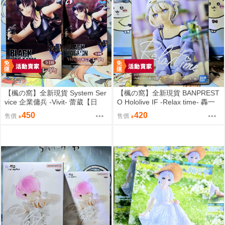
【楓の窩】全新現貨 System Ser
【楓の窩】全新現貨 BANPREST
vice 企業傭兵 -Vivit- 蕾葳【日
O Hololive IF -Relax time- 轟一
版】
【日版】
450
420
售價
售價