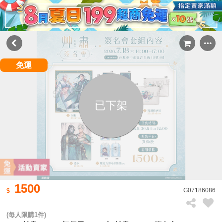
免運
已下架
1500
G07186086
(每人限購1件)