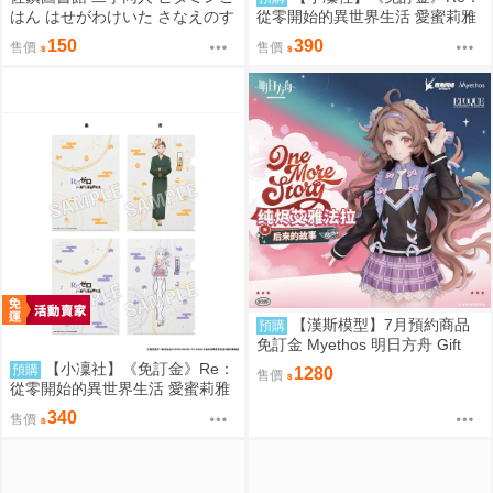
はん はせがわけいた さなえのす
從零開始的異世界生活 愛蜜莉雅
きはとどまらずっ 東方
拉姆 雷姆 お祭り ver. 和服 生寫
150
390
售價
售價
真卡片套組
【漢斯模型】7月預約商品
預購
免訂金 Myethos 明日方舟 Gift
+系列 純燼艾雅法拉 後來的故事
【小凜社】《免訂金》Re：
預購
1280
售價
VER.1/8
從零開始的異世界生活 愛蜜莉雅
拉姆 雷姆 お祭り ver. 和服 文件
340
售價
夾資料夾套組