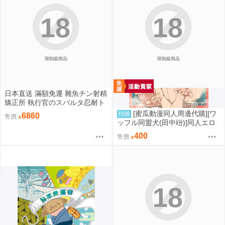
18
18
限制級商品
限制級商品
日本直送 滿額免運 雜魚チン射精
矯正所 執行官のスパルタ忍耐ト
レーニング 4kg重量級 優品 / 優
[蜜瓜動漫同人周邊代購][ワ
預購
6860
售價
品即戰力組合 疾風雷神
ッフル同盟犬(田中竕)]同人エロ
ゲ転生2上～発動!ヌルヌルスケ
400
售價
ベスキル(同人誌)
18