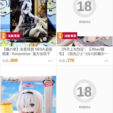
18
限制級商品
【楓の窩】全新現貨 SEGA 蔚藍
〔09月上旬預定〕【JMao/睫
檔案 -Yumemirize- 鬼方佳世子
毛】《指先ひとつ分の距離2/一
【日版】
個指尖的距離2》多規格套組&單
500
770
售價
售價
品⬢黑市兔－睫毛貓舍 (parody:
蔚藍檔案 Blue Archive ブルーア
ーカイブ ブルアカ 鬼方カヨコ
鬼方佳世子) FF47
18
限制級商品