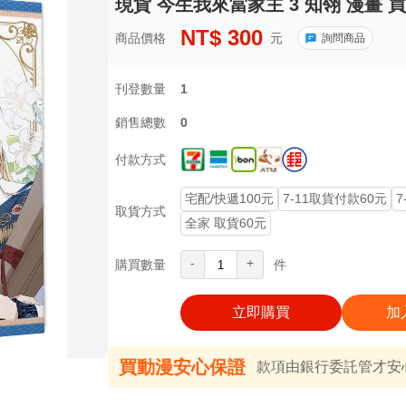
現貨 今生我來當家主 3 知翎 漫畫 
NT$
300
商品價格
元
詢問商品
刊登數量
1
銷售總數
0
付款方式
宅配/快遞100元
7-11取貨付款60元
7
取貨方式
全家 取貨60元
-
+
購買數量
件
立即購買
加
買動漫安心保證
款項由銀行委託管才安心 