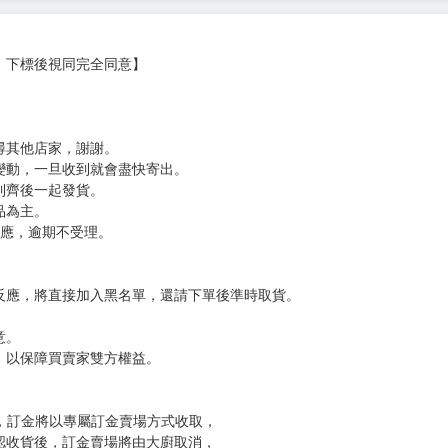
，下標後視同完全同意】
尋其他店家，謝謝。
變動，一旦收到就會盡快寄出。
到齊後一起發貨。
品為主。
反應，逾期不受理。
反應，將直接加入黑名單，還請下單後準時取貨。
意。
，以保障買賣家雙方權益。
訂金，訂金將以專屬訂金賣場方式收取，
認收貨後，訂金賣場將由大廚取消，