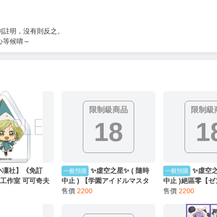
別註明，沒有則反之。
心等候唷～
限制級商品
限制級
18
1
小凜社】《免訂
✨虛空之星✨ ( 隨時
✨虛空之
一般預購
一般預購
工作室 可可奇夫
中止 ) 【学園アイドルマスタ
中止 )絕區零【
麗奇耶 ころっと
ー】 月村手毬 ❤️內衣❤️ 抱枕套
售價
2200
ゼロ】 イヴリン❤️
售價
2200
160X50 CM 2WAYトリコット
抱枕套 160X50 
材質 [日本空運] 44308
コット 材質 [日本空