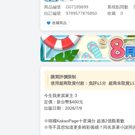
商品編號
G07189899
累積點閱數
自訂編號
9789577876850
收藏
0
收藏商品
購買評價限制
使用超商取貨付款：負評≦1分 超商未取貨≦1
今生我來當家主 3
定價：新台幣$400元
出版日期：2026/7/9
※韓國KakaoPage十星滿分 超過2億觀看數
※等不及想知道更多精彩後續？同名原著小說同