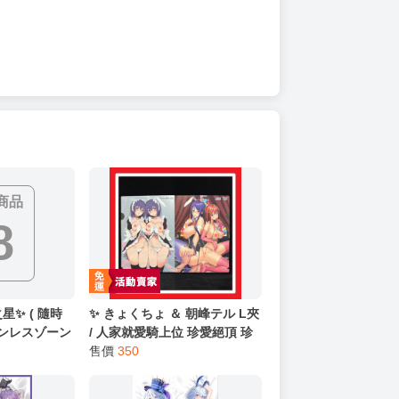
商品
8
星✨ ( 隨時
✨ きょくちょ ＆ 朝峰テル L夾
ゼンレスゾーン
/ 人家就愛騎上位 珍愛絕頂 珍
 孕 ❤️伊芙琳
愛著你 珍愛著我 楓與鈴 限定版
售價
350
CM 2WAYトリ
特裝版 1 2 3
運] 44318