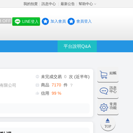
我的拍賣
訊息中心
最新公告
幫助中心
│
│
│
8 OFF
加入會員
會員登入
LINE登入
平台說明Q&A
結帳
未完成交易
0
次 (近半年)
商品
7170
件
有限公司
❔
訊息
中心
信用
99
%
常用
功能
TOP