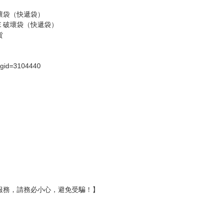
壞袋（快遞袋）
Ｅ破壞袋（快遞袋）
貨
）
?gid=3104440
服務，請務必小心，避免受騙！】