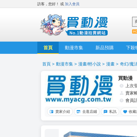
訪客，您好！
或
加入會員
首頁
動漫市集
新品預購
下殺
首頁
>
動漫市集
>
漫畫/輕小說
>
漫畫
>
奇幻/魔
買動漫
上次
賣家
會員
賣家介紹
去逛店鋪
私訊
收藏