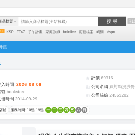
搜 尋
R1
商品標題
KSP
FF47
子午計畫
家庭教師
hololive
蔚藍檔案
鳴潮
Vspo
特集
法
評價
69316
登入時間
2026-08-08
公司名稱
買對動漫股份
帳號
bookstore
公司統編
24553282
註冊時間
2014-09-29
店鋪
服務時間: 10點-19點
一
二
三
四
五
六
日