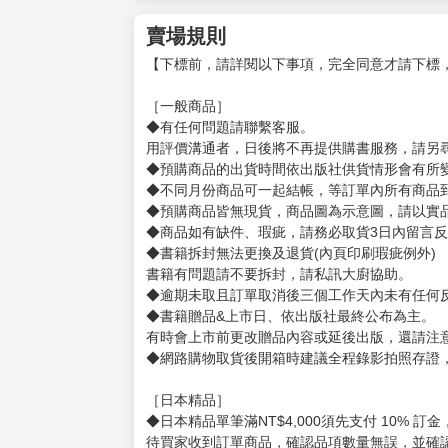
賣場規則
【下標前，請詳閱以下事項，完全同意才請下標
［一般商品］
◆有任何問題請聯繫客服。
用評價溝通者，日後將不再提供購書服務，請另
◆預購商品的出貨時間依出版社供貨情形會有所
◆不同月份商品可一起結帳，等訂單內所有商品
◆預購商品皆無現貨，商品圖為示意圖，請以實
◆商品如有缺件、瑕疵，請務必取貨3日內留言
◆書籍拆封無法更換及退貨(內頁印刷瑕疵例外)
書籍有問題請不要拆封，請私訊大廚協助。
◆逾期未取且訂單取消後三個工作天內未有任何
◆書籍贈品&上市日、依出版社最終公布為主。
有時會上市前更改贈品內容或延後出版，還請注
◆網路購物取貨後開箱時建議全程錄影拍照存證
［日本精品］
◆日本精品單筆滿NT$4,000須先支付 10% 
待買家收到訂單商品，確認品項數量無誤，並確