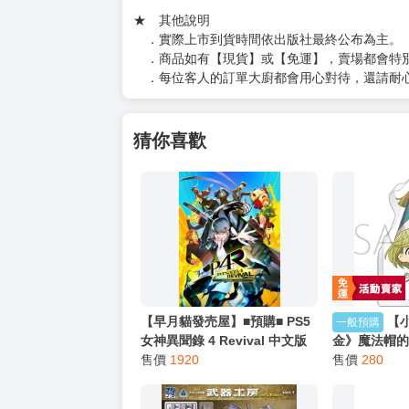
★ 其他說明
．實際上市到貨時間依出版社最終公布為主。
．商品如有【現貨】或【免運】，賣場都會特
．每位客人的訂單大廚都會用心對待，還請耐
猜你喜歡
【早月貓發売屋】■預購■ PS5
【
一般預購
女神異聞錄 4 Revival 中文版
金》魔法帽的
※2月18日發售預定※ P4R
售價
1920
利瑪瑙特媞雅
售價
280
壓克力塊