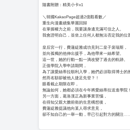
隨書附贈：精美小卡x1
＼韓國KakaoPage超過2億觀看數／
重生向漫畫續集華麗回歸
在掌握權力之前，我要讓身邊充滿可信之人。
我會證明自己，並坐上任何人都無法否定我的位
皇后宮一行，費蓮緹雅成功見到二皇子裴瑞斯，
並向孤獨的他伸出援手，為他帶來一絲希望。
這一世，她的行動一點一滴改變了過去的軌跡。
正值學院入學申請期間，
為了讓愛絲蒂拉順利入學，她們必須取得博士的
然而名額卻被他人捷足先登？！
眼看截止期限在即，
無論如何，她都必須在今年將愛絲蒂拉送進學院
另一方面，葛洛漢正為新事業苦惱，
在得知父親大膽前衛的生意構想後，
費蓮緹雅提議他向某人尋求意見，
卻不知自己的一舉一動，早已引起對方的關注…