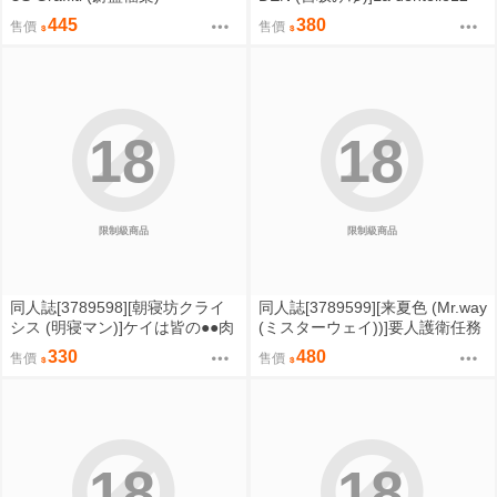
(創作)
445
380
售價
售價
18
18
限制級商品
限制級商品
同人誌[3789598][朝寝坊クライ
同人誌[3789599][来夏色 (Mr.way
シス (明寝マン)]ケイは皆の●●肉
(ミスターウェイ))]要人護衛任務
便器 (蔚藍檔案)
2 (咒術迴戰)
330
480
售價
售價
18
18