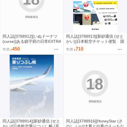
限制級商品
同人誌[3788912][いぬドーナツ
同人誌[3788913][新砂通信 (せと
(curse)]ある鎮守府の日常EXTRA
かい)]日本航空チケット便覧 国
(艦隊收藏)
内線編 (其他)
450
710
售價
售價
18
限制級商品
同人誌[3788914][新砂通信 (せと
同人誌[3788916][HoneyStar (さ
かい)]日本航空乗りつぶし帳 (其
のしょー)]大鳳と白鳳のえっちな