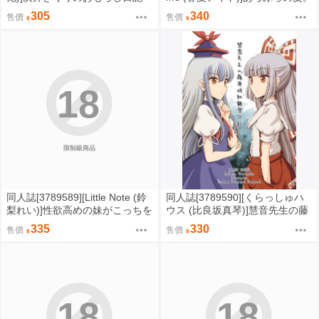
(孤獨搖滾)
(蔚藍檔案)
305
340
售價
售價
18
限制級商品
同人誌[3789589][Little Note (鈴
同人誌[3789590][くらっしゅハ
梨れい)]性欲高めの妹がこっちを
ウス (比良坂真琴)]慧音先生の藤
見ている (原創)
原妹紅観察日記 (東方Project )
335
330
售價
售價
18
18