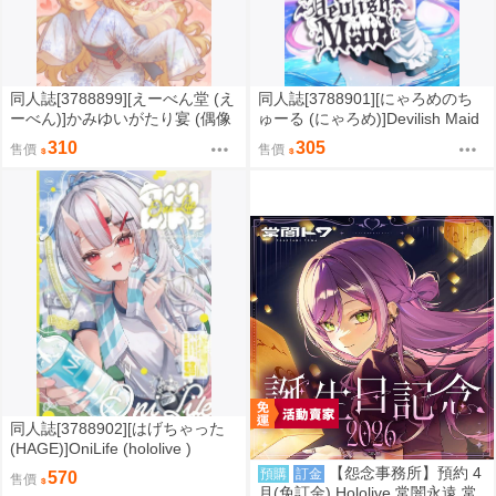
同人誌[3788899][えーべん堂 (え
同人誌[3788901][にゃろめのち
ーべん)]かみゆいがたり宴 (偶像
ゅーる (にゃろめ)]Devilish Maid
大師)
(hololive )
310
305
售價
售價
同人誌[3788902][はげちゃった
(HAGE)]OniLife (hololive )
【怨念事務所】預約 4
預購
訂金
570
售價
月(免訂金) Hololive 常闇永遠 常