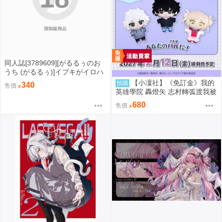
限制級商品
同人誌[3789609][がるるぅのお
うち (がるるぅ)]イブキがイロハ
を攻めまくりエッチをして(絶頂)
【小凜社】《免訂金》我的
預購
340
售價
イかせちゃうおはなし (蔚藍檔
英雄學院 轟燈矢 志村轉弧渡我被
案)
身（小時候）ぬいパル（ぬいぐ
680
售價
るみマスコット）毛絨布偶玩偶
娃娃吊飾