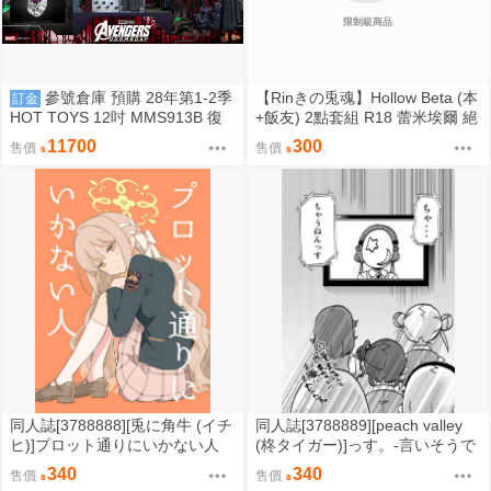
限制級商品
參號倉庫 預購 28年第1-2季
【Rinきの兎魂】Hollow Beta (本
訂金
HOT TOYS 12吋 MMS913B 復
+飯友) 2點套組 R18 蕾米埃爾 絕
仇者聯盟：末日崛起 萬磁王 豪華
區零 ZZZ【FF47場前預購】{宅
11700
300
售價
售價
特別版
即門}
同人誌[3788888][兎に角牛 (イチ
同人誌[3788889][peach valley
ヒ)]プロット通りにいかない人
(柊タイガー)]っす。-言いそうで
(蔚藍檔案)
言わなさそうだけど言わなささ
340
340
售價
售價
そう- (Love Live Superstar)