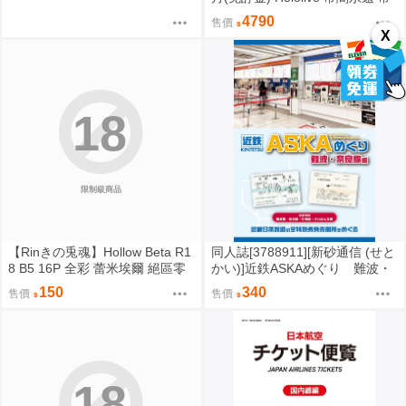
闇トワ 2026誕生日記念 5款分售
4790
售價
0907
X
18
限制級商品
【Rinきの兎魂】Hollow Beta R1
同人誌[3788911][新砂通信 (せと
8 B5 16P 全彩 蕾米埃爾 絕區零
かい)]近鉄ASKAめぐり 難波・
ZZZ【FF47場前預購】{宅即門}
奈良線編 (鐵道)
150
340
售價
售價
18