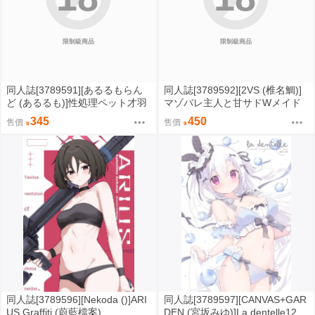
限制級商品
限制級商品
同人誌[3789591][あるるもらん
同人誌[3789592][2VS (椎名鯛)]
ど (あるるも)]性処理ペット才羽
マゾバレ主人と甘サドWメイド
モモイ (蔚藍檔案)
(原創)
345
450
售價
售價
同人誌[3789596][Nekoda ()]ARI
同人誌[3789597][CANVAS+GAR
US Graffiti (蔚藍檔案)
DEN (宮坂みゆ)]La dentelle12