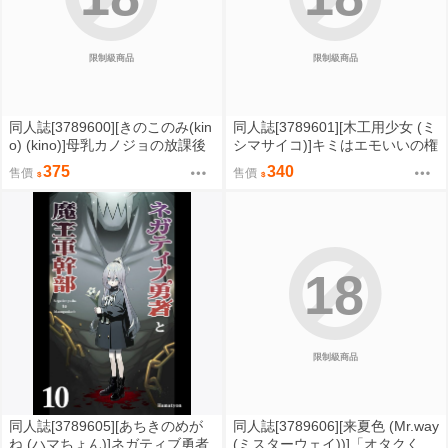
限制級商品
限制級商品
同人誌[3789600][きのこのみ(kin
同人誌[3789601][木工用少女 (ミ
o) (kino)]母乳カノジョの放課後
シマサイコ)]キミはエモいいの権
ミルクえっち (原創)
化4 (hololive )
375
340
售價
售價
18
限制級商品
同人誌[3789605][あちきのめが
同人誌[3789606][来夏色 (Mr.way
ね (ハマちょん)]ネガティブ勇者
(ミスターウェイ))]「オタクく