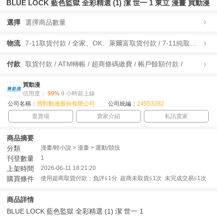
BLUE LOCK 藍色監獄 全彩精選 (1) 潔 世一 1 東立 漫畫 買動漫
選擇
選擇商品數量
物流
7-11取貨付款 / 全家、OK、萊爾富取貨付款 / 7-11純取貨 / 全家、OK、萊爾富純取貨 / 宅配/快遞 /
付款
取貨付款 / ATM轉帳 / 超商條碼繳費 / 帳戶餘額付款 /
買動漫
信用度：
99%
9 小時前上線
公司名稱：
買對動漫股份有限公司
公司統編：
24553282
逛賣場
賣家介紹
私訊賣家
商品摘要
分類
漫畫/輕小說 > 漫畫 > 運動/競技
刊登數量
1
上架時間
2026-06-11 18:21:20
購買條件
使用超商取貨付款：負評≦1分 超商未取貨≦1次 未完成交易≦1次
商品詳情
BLUE LOCK 藍色監獄 全彩精選 (1) 潔 世一 1