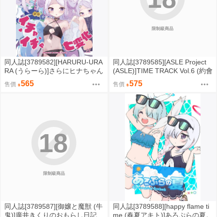
限制級商品
同人誌[3789582][HARURU-URA
同人誌[3789585][ASLE Project
RA (うらーら)]さらにヒナちゃん
(ASLE)]TIME TRACK Vol.6 (約會
とイチャイチャ七変化 (蔚藍檔
大作戰)
565
575
售價
售價
案)
18
限制級商品
同人誌[3789587][御嬢と魔獣 (牛
同人誌[3789588][happy flame ti
鬼)]廣井きくりのおもらし日記
me (春夏アキト)]あろぷらの夏。