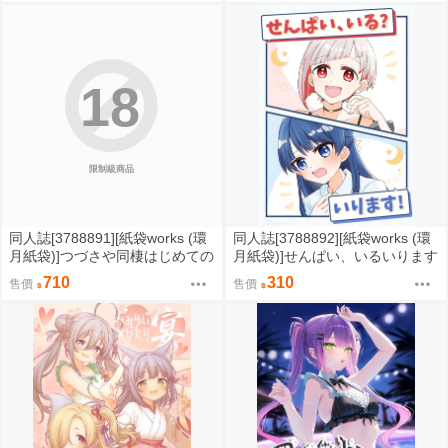
18
限制級商品
同人誌[3788891][紙袋works (環
同人誌[3788892][紙袋works (環
月紙袋)]つづさや同棲はじめての
月紙袋)]せんぱい、いるいります
夏合同サマーハッピーデイズ (蓮
(蓮之空女學院學園偶像俱樂部)
710
310
售價
售價
之空女學院學園偶像俱樂部)