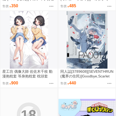
と魔王軍幹部10 (原創)
ん」にやさしいギャル (原創)
350
485
售價
售價
星工坊 偶像大師 佐佐木千枝 動
同人誌[3789608][SEVENTHRUN
漫抱枕套 等身抱枕套 枕頭套
(魔界の住民)]Goodbye,Scarlet
World【特典】 (創作)
900
440
售價
售價
18