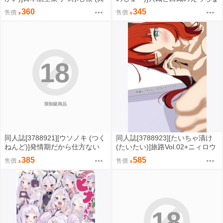
他)
ご奉仕 牛柄ビキニでお誘い編
360
345
售價
售價
(碧藍航線)
18
限制級商品
同人誌[3788921][ウソノキ (つく
同人誌[3788923][たいちゃ漬け
ねんど)]発情期だから仕方ない
(たいたい)]旅路Vol.02+ニィロウ
(獸人)
とデートプチ (原神)
385
585
售價
售價
18