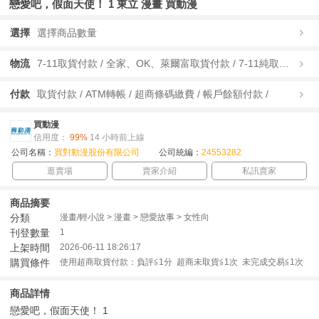
戀愛吧，假面天使！ 1 東立 漫畫 買動漫
選擇
選擇商品數量
物流
7-11取貨付款 / 全家、OK、萊爾富取貨付款 / 7-11純取貨 / 全家、OK、萊爾富純取貨 / 宅配/快遞 /
付款
取貨付款 / ATM轉帳 / 超商條碼繳費 / 帳戶餘額付款 /
買動漫
信用度：
99%
14 小時前上線
公司名稱：
買對動漫股份有限公司
公司統編：
24553282
逛賣場
賣家介紹
私訊賣家
商品摘要
分類
漫畫/輕小說 > 漫畫 > 戀愛故事 > 女性向
刊登數量
1
上架時間
2026-06-11 18:26:17
購買條件
使用超商取貨付款：負評≦1分 超商未取貨≦1次 未完成交易≦1次
商品詳情
戀愛吧，假面天使！ 1