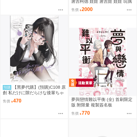
唐吉柯德 娃娃 唐吉娃 娃娃 玩偶
ドン・キホーテ もちどる 赤井は
2000
售價
あと
【黑夢代購】(預購)C108 原
預購
創 私だけに隙だらけな後輩ちゃ
ん 社團名:saeu 繪師:saeu
夢與戀情難以平衡 (全) 首刷限定
470
售價
版 附限量 複製簽名板
770
售價