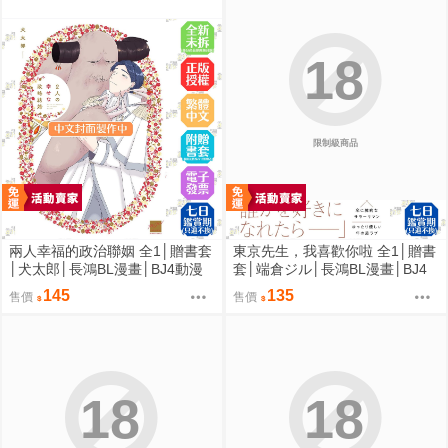
18
限制級商品
兩人幸福的政治聯姻 全1│贈書套
東京先生，我喜歡你啦 全1│贈書
│犬太郎│長鴻BL漫畫│BJ4動漫
套│端倉ジル│長鴻BL漫畫│BJ4
動漫
145
135
售價
售價
18
18