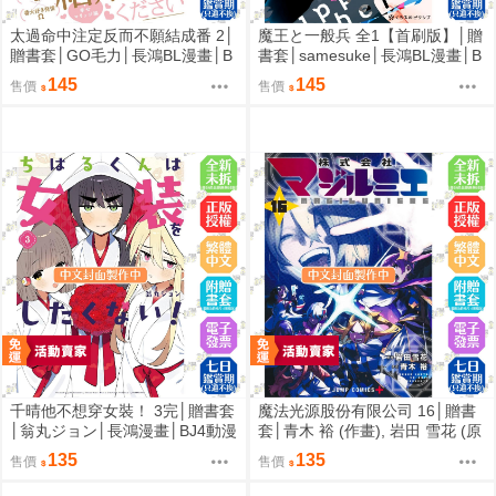
太過命中注定反而不願結成番 2│
魔王と一般兵 全1【首刷版】│贈
贈書套│GO毛力│長鴻BL漫畫│B
書套│samesuke│長鴻BL漫畫│B
J4動漫
J4動漫
145
145
售價
售價
千晴他不想穿女裝！ 3完│贈書套
魔法光源股份有限公司 16│贈書
│翁丸ジョン│長鴻漫畫│BJ4動漫
套│青木 裕 (作畫), 岩田 雪花 (原
作)│長鴻漫畫│BJ4動漫
135
135
售價
售價