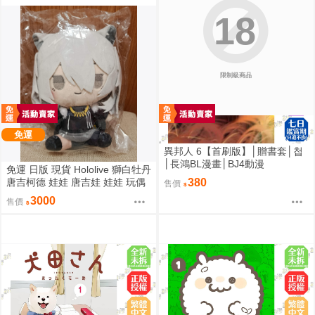
18
限制級商品
免運
異邦人 6【首刷版】│贈書套│첩
│長鴻BL漫畫│BJ4動漫
免運 日版 現貨 Hololive 獅白牡丹
唐吉柯德 娃娃 唐吉娃 娃娃 玩偶
380
售價
ドン・キホーテ もちどる 獅白ぼ
3000
售價
たん