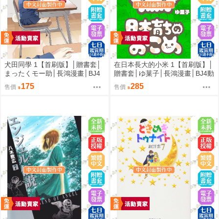
犬田同學 1【首刷版】│贈書套│
在日本長大的小米 1【首刷版】│
まったくモー助│長鴻漫畫│BJ4
贈書套│ゆ菓子│長鴻漫畫│BJ4動
動漫
漫
175
285
售價
售價