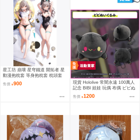
星工坊 崩壞 星穹鐵道 開拓者 星
動漫抱枕套 等身抱枕套 枕頭套
現貨 Hololive 常闇永遠 100萬人
900
售價
記念 BIBI 娃娃 玩偶 布偶 ビビぬ
いぐるみ 常闇トワ 100万人記念
1200
售價
100萬