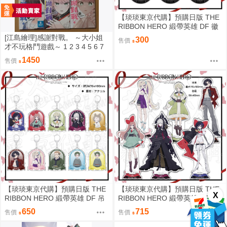
【琰琰東京代購】預購日版 THE
RIBBON HERO 緞帶英雄 DF 徽
章 藍寶石 帕茵 天鵝絨 吉露可
[江島繪理]感謝對戰。 ～大小姐
300
售價
才不玩格鬥遊戲～ 1 2 3 4 5 6 7
8 9 首刷 平裝
1450
售價
【琰琰東京代購】預購日版 THE
【琰琰東京代購】預購日版 THE
X
RIBBON HERO 緞帶英雄 DF 吊
RIBBON HERO 緞帶英雄 DF 立
飾 藍寶石 帕茵 天鵝絨 吉露可
牌 藍寶石 帕茵 天鵝絨 吉露可
650
715
售價
售價