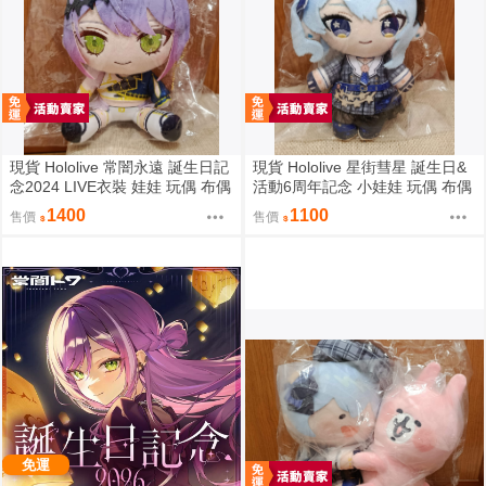
現貨 Hololive 常闇永遠 誕生日記
現貨 Hololive 星街彗星 誕生日&
念2024 LIVE衣裝 娃娃 玩偶 布偶
活動6周年記念 小娃娃 玩偶 布偶
常闇トワ トワ様ぬいぐるみ BY
吊飾 星街すいせい おでかけすい
1400
1100
售價
售價
ライブ衣装
ちゃんぬいぐるみ
免運