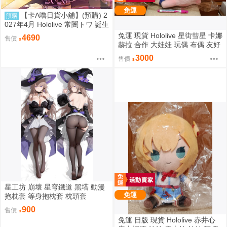
免運
【卡A嚕日貨小舖】(預購) 2
預購
027年4月 Hololive 常闇トワ 誕生
日記念2026
免運 現貨 Hololive 星街彗星 卡娜
4690
售價
赫拉 合作 大娃娃 玩偶 布偶 友好
抱抱大娃娃 星街すいせい カナヘ
3000
售價
イの小動物 なかよしハグぬいぐ
るみ
星工坊 崩壞 星穹鐵道 黑塔 動漫
免運
抱枕套 等身抱枕套 枕頭套
900
售價
免運 日版 現貨 Hololive 赤井心