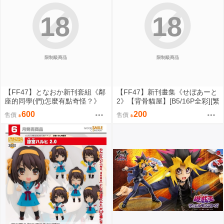
18
18
限制級商品
限制級商品
【FF47】となおか新刊套組《鄰
【FF47】新刊畫集《せぼあーと
座的同學(們)怎麼有點奇怪？》
2》【背骨貓屋】[B5/16P全彩][繁
【背骨貓屋】[B5全彩畫冊] [繁體
體中文]｜九月陸續出貨
600
200
售價
售價
中文][新刊] [壓克力夾組]｜九月陸
續出貨