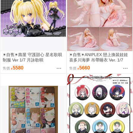
✶自售✶壽屋 守護甜心 星名歌唄
✶自售✶ANIPLEX 戀上換裝娃娃
制服 Ver 1/7 月詠歌唄
喜多川海夢 吊帶睡衣 Ver. 1/7
5580
5660
售價
售價