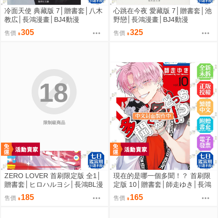
冷面天使 典藏版 7│贈書套│八木
心跳在今夜 愛藏版 7│贈書套│池
教広│長鴻漫畫│BJ4動漫
野戀│長鴻漫畫│BJ4動漫
305
325
售價
售價
18
限制級商品
ZERO LOVER 首刷限定版 全1│
現在的是哪一個多聞！？ 首刷限
贈書套│ヒロハルヨシ│長鴻BL漫
定版 10│贈書套│師走ゆき│長鴻
畫│BJ4動漫
漫畫│BJ4動漫
185
165
售價
售價