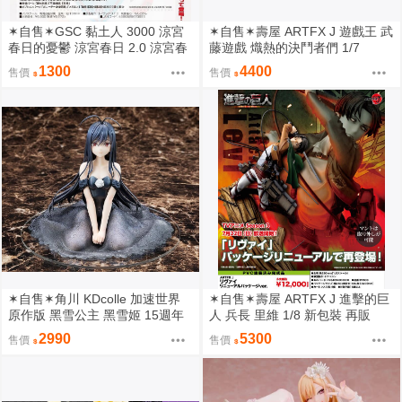
✶自售✶GSC 黏土人 3000 涼宮
✶自售✶壽屋 ARTFX J 遊戲王 武
春日的憂鬱 涼宮春日 2.0 涼宮春
藤遊戲 熾熱的決鬥者們 1/7
日的憂郁
1300
4400
售價
售價
✶自售✶角川 KDcolle 加速世界
✶自售✶壽屋 ARTFX J 進擊的巨
原作版 黑雪公主 黑雪姬 15週年
人 兵長 里維 1/8 新包裝 再販
紀念 結婚禮服 15周年
2990
5300
售價
售價