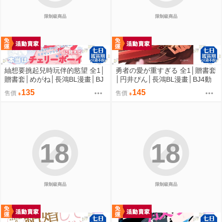
限制級商品
限制級商品
紬想要挑起兒時玩伴的慾望 全1│
勇者の愛が重すぎる 全1│贈書套
贈書套│めがね│長鴻BL漫畫│BJ
│円井ぴん│長鴻BL漫畫│BJ4動
4動漫
漫
135
145
售價
售價
18
18
限制級商品
限制級商品