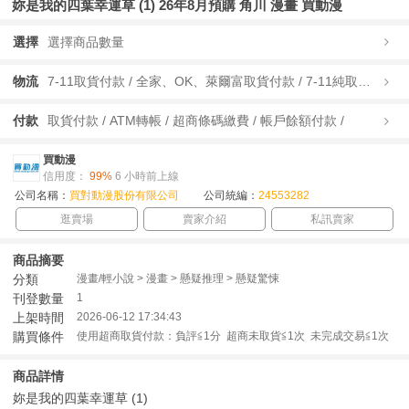
妳是我的四葉幸運草 (1) 26年8月預購 角川 漫畫 買動漫
選擇
選擇商品數量
物流
7-11取貨付款 / 全家、OK、萊爾富取貨付款 / 7-11純取貨 / 全家、OK、萊爾富純取貨 / 宅配/快遞 /
付款
取貨付款 / ATM轉帳 / 超商條碼繳費 / 帳戶餘額付款 /
買動漫
信用度：
99%
6 小時前上線
公司名稱：
買對動漫股份有限公司
公司統編：
24553282
逛賣場
賣家介紹
私訊賣家
商品摘要
分類
漫畫/輕小說 > 漫畫 > 懸疑推理 > 懸疑驚悚
刊登數量
1
上架時間
2026-06-12 17:34:43
購買條件
使用超商取貨付款：負評≦1分 超商未取貨≦1次 未完成交易≦1次
商品詳情
妳是我的四葉幸運草 (1)