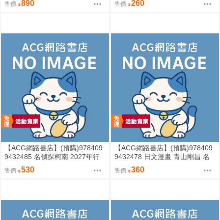
890
260
售價
售價
ん (4)」
(4)」
【ACG網路書店】(預購)978409
【ACG網路書店】(預購)978409
9432485 名偵探柯南 2027年行
9432478 日文漫畫 青山剛昌 名
事曆 手帳本
偵探柯南 (109) 特裝版 附：分鏡
530
360
售價
售價
圖卡片套組