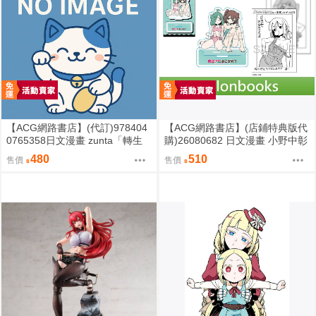
【ACG網路書店】(代訂)978404
【ACG網路書店】(店鋪特典版代
0765358日文漫畫 zunta「轉生
購)26080682 日文漫畫 小野中彰
競技場 転生コロシアム 精選全彩
大「夢想成為魔法少女 / 魔法少
480
510
售價
售價
版 わからせセレクション2」
女にあこがれて (13)」