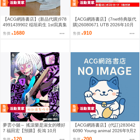
【ACG網路書店】(新品代購)978
【ACG網路書店】(7net特典版代
4991439902 稲垣莉生 1st寫真集
購)26080671 UTB 2026年10月
「SHEER」
號 限定封面版/通常版 特典:生寫
1680
910
售價
售價
真/明信片 1張
夢雲小舖～ 搖滾樂是淑女的嗜好
【ACG網路書店】(代訂)283042
7 福田宏【預購】長鴻 10月
6090 Young animal 2026年9月2
5日號
120
200
售價
售價