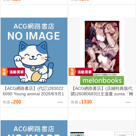
【ACG網路書店】(代訂)283022
【ACG網路書店】(店鋪特典版代
6090 Young animal 2026年9月1
購)26080683日文漫畫 zunta「轉
1日號
生競技場 転生コロシアム 精選全
200
1330
售價
售價
彩版 わからせセレクション2」