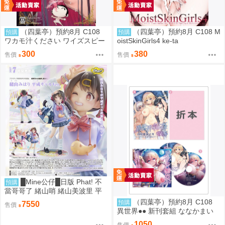
（四葉亭）預約8月 C108
（四葉亭）預約8月 C108 M
預購
預購
ワカモ汁ください ワイズスピー
oistSkinGirls4 ke-ta
ク
300
380
售價
售價
█Mine公仔█日版 Phat! 不
預購
當哥哥了 緒山哨 緒山美波里 平
成辣妹 1/6 PVC D9283
（四葉亭）預約8月 C108
預購
7550
售價
異世界●● 新刊套組 ななかまい
1050
售價