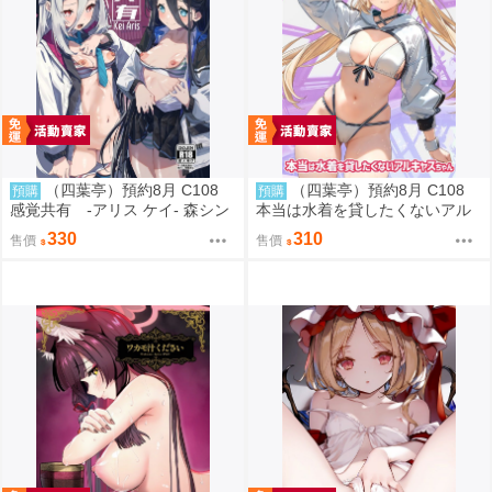
（四葉亭）預約8月 C108
（四葉亭）預約8月 C108
預購
預購
感覚共有 -アリス ケイ- 森シン
本当は水着を貸したくないアル
リスク
キャスちゃん いのうえとみい
330
310
售價
售價