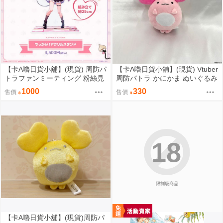
【卡A嚕日貨小舖】(現貨) 周防パ
【卡A嚕日貨小舖】(現貨) Vtuber
トラファンミーティング 粉絲見
周防パトラ かにかま ぬいぐるみ
面會『パトラのわんちゃん大集
キーホルダー 布偶鑰匙圈
1000
330
售價
售價
合』でっかい！！アクリルスタ
ンド 壓克力立牌 藤真拓哉先生ve
r
18
限制級商品
【卡A嚕日貨小舖】(現貨)周防パ