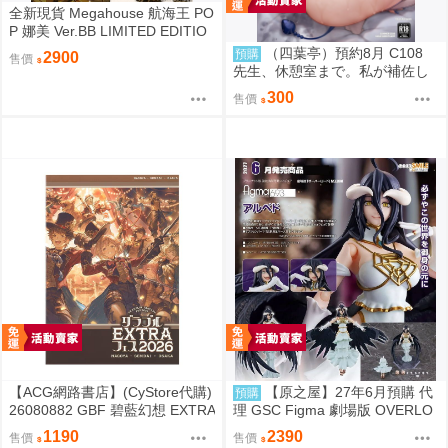
全新現貨 Megahouse 航海王 PO
P 娜美 Ver.BB LIMITED EDITIO
N PVC
（四葉亭）預約8月 C108
預購
2900
售價
先生、休憩室まで。私が補佐し
ますVV かのぱん
300
售價
【ACG網路書店】(CyStore代購)
【原之屋】27年6月預購 代
預購
26080882 GBF 碧藍幻想 EXTRA
理 GSC Figma 劇場版 OVERLO
Fes 2026 場刊 附:序號
RD 聖王國篇 雅兒貝德 0918
1190
2390
售價
售價