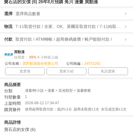
寶石店的女僕 (6) 26年8月預購 角川 漫畫 買動漫
選擇
選擇商品數量
物流
7-11取貨付款 / 全家、OK、萊爾富取貨付款 / 7-11純取貨 / 全家、OK、萊爾富純取貨 / 宅配/快遞 /
付款
取貨付款 / ATM轉帳 / 超商條碼繳費 / 帳戶餘額付款 /
買動漫
信用度：
99%
9 小時前上線
公司名稱：
買對動漫股份有限公司
公司統編：
24553282
逛賣場
賣家介紹
私訊賣家
商品摘要
分類
漫畫/輕小說 > 漫畫 > 其他類型 > 溫馨療癒
刊登數量
1
上架時間
2026-06-12 17:34:47
購買條件
使用超商取貨付款：負評≦1分 超商未取貨≦1次 未完成交易≦1次
商品詳情
寶石店的女僕 (6)