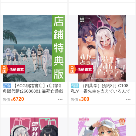
【ACG網路書店】(店鋪特
（四葉亭）預約8月 C108
訂金
預購
典版代購)26080881 靠死亡遊戲
私が一番先生を支えているんで
混飯吃。44:CLOUDY BEACH 藍
すけど みどり
6720
300
售價
售價
光BD 幽鬼抱枕套限定版