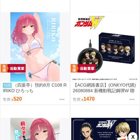
（四葉亭）預約8月 C108 R
【ACG網路書店】(ONKYO代購)
預購
IRIKO ひろっち
26080884 新機動戰記鋼彈W 聯
名耳機 專屬充電器
520
1470
售價
售價
X