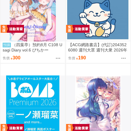
（四葉亭）預約8月 C108 U
【ACG網路書店】(代訂)204352
預購
sagi Diary vol.6 ぴちかー
6080 週刊大眾 週刊大衆 2026年
8月31日號 附:海報
300
190
售價
售價