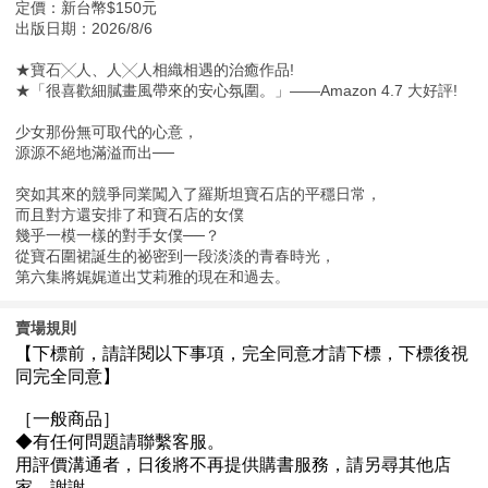
定價：新台幣$150元
出版日期：2026/8/6
★寶石╳人、人╳人相織相遇的治癒作品!
★「很喜歡細膩畫風帶來的安心氛圍。」——Amazon 4.7 大好評!
少女那份無可取代的心意，
源源不絕地滿溢而出──
突如其來的競爭同業闖入了羅斯坦寶石店的平穩日常，
而且對方還安排了和寶石店的女僕
幾乎一模一樣的對手女僕──？
從寶石圍裙誕生的祕密到一段淡淡的青春時光，
第六集將娓娓道出艾莉雅的現在和過去。
賣場規則