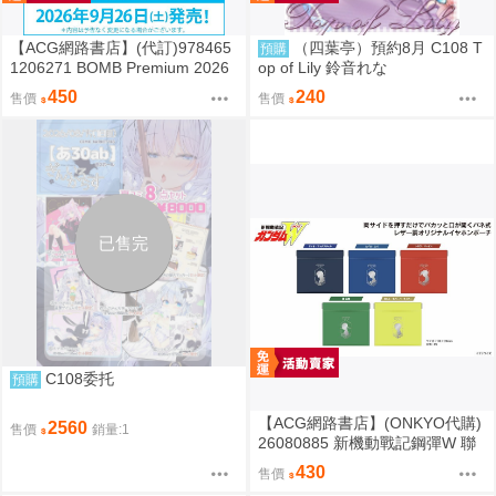
【ACG網路書店】(代訂)978465
（四葉亭）預約8月 C108 T
預購
1206271 BOMB Premium 2026
op of Lily 鈴音れな
封面:一ノ瀬瑠菜 附:雙面海報
450
240
售價
售價
已售完
C108委托
預購
【ACG網路書店】(ONKYO代購)
2560
售價
銷量:1
26080885 新機動戰記鋼彈W 聯
名耳機 收納包
430
售價