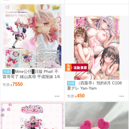
█Mine公仔█日版 Phat! 不
預購
當哥哥了 緒山真尋 平成辣妹 1/6
PVC D9282
（四葉亭）預約8月 C108
預購
7550
售價
夏デレ Yan-Yam
450
售價