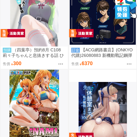
（四葉亭）預約8月 C108
【ACG網路書店】(ONKYO
預購
訂金
莉々子ちゃんと息抜きする話 ひ
代購)26080883 新機動戰記鋼彈
ろっち
W 聯名耳機 CP-TWS01F
300
6370
售價
售價