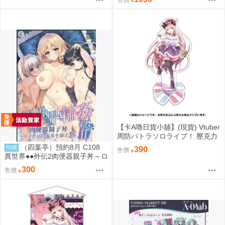
【卡A嚕日貨小舖】(現貨) Vtuber
周防パトラソロライブ！ 壓克力
立牌
（四葉亭）預約8月 C108
預購
390
售價
異世界●●外伝2肉便器親子丼～ロ
イヤルの家系を添えて～ ななか
300
售價
まい