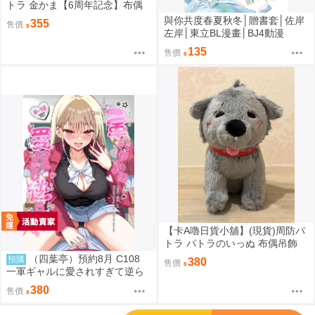
トラ 金かま【6周年記念】布偶
吊飾
與你共度春夏秋冬│贈書套│佐岸
355
售價
左岸│東立BL漫畫│BJ4動漫
135
售價
【卡A嚕日貨小舖】(現貨)周防パ
トラ パトラのいっぬ 布偶吊飾
（四葉亭）預約8月 C108
預購
380
售價
一軍ギャルに愛されすぎて逆ら
えない 伊倉ナギサ
380
售價
';