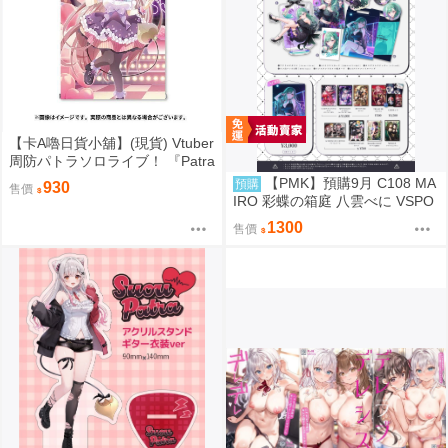
【卡A嚕日貨小舖】(現貨) Vtuber
周防パトラソロライブ！ 『Patra
Suou Sololive kawaii holic shibu
【PMK】預購9月 C108 MA
預購
930
售價
ya”』 B2掛軸
IRO 彩蝶の箱庭 八雲べに VSPO
1300
售價