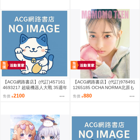
【ACG網路書店】(代訂)457161
【ACG網路書店】(代訂)978491
4693217 超級機器人大戰 35週年
1265185 OCHA NORMA北原も
紀念 JAM Project 主題歌完整專
も 寫真集「もももてぃーん。」
2100
880
售價
售價
輯 通常盤