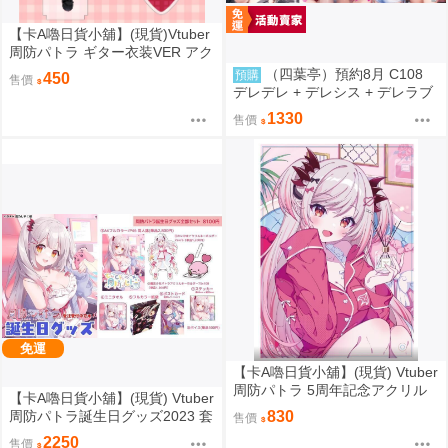
【卡A嚕日貨小舖】(現貨)Vtuber
周防パトラ ギター衣装VER アク
リルスタンド 壓克力立牌
（四葉亭）預約8月 C108
預購
450
售價
デレデレ + デレシス + デレラブ
3冊套組 附資料夾 Yan-Yam
1330
售價
免運
【卡A嚕日貨小舖】(現貨) Vtuber
周防パトラ 5周年記念アクリル
【卡A嚕日貨小舖】(現貨) Vtuber
ボード 壓克力立板
周防パトラ誕生日グッズ2023 套
830
售價
組
2250
售價