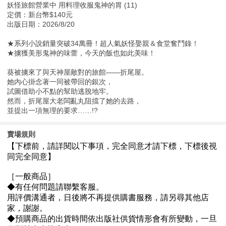
妖怪旅館營業中 用料理收服鬼神的胃 (11)
定價：新台幣$140元
出版日期：2026/8/20
★系列小說銷量突破34萬冊！超人氣妖怪娶親＆食堂奮鬥錄！
★擄獲美形鬼神的味蕾，今天的飯也如此美味！
葵被擄來了與天神屋敵對的旅館——折尾屋。
她內心掛念著一同被帶回的銀次，
試圖借助小不點的幫助逃脫地牢。
然而，折尾屋大老闆亂丸阻擋了她的去路，
並提出一項無理的要求……!?
賣場規則