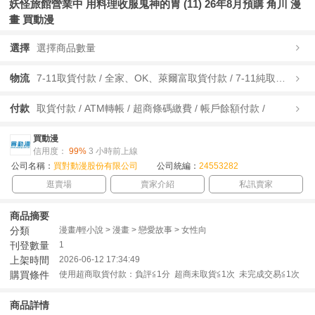
妖怪旅館營業中 用料理收服鬼神的胃 (11) 26年8月預購 角川 漫
畫 買動漫
選擇
選擇商品數量
物流
7-11取貨付款 / 全家、OK、萊爾富取貨付款 / 7-11純取貨 / 全家、OK、萊爾富純取貨 / 宅配/快遞 /
付款
取貨付款 / ATM轉帳 / 超商條碼繳費 / 帳戶餘額付款 /
買動漫
信用度：
99%
3 小時前上線
公司名稱：
買對動漫股份有限公司
公司統編：
24553282
逛賣場
賣家介紹
私訊賣家
商品摘要
分類
漫畫/輕小說 > 漫畫 > 戀愛故事 > 女性向
刊登數量
1
上架時間
2026-06-12 17:34:49
購買條件
使用超商取貨付款：負評≦1分 超商未取貨≦1次 未完成交易≦1次
商品詳情