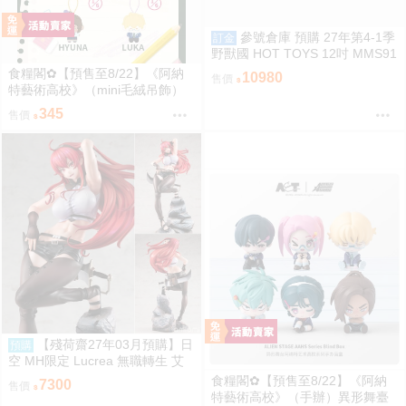
參號倉庫 預購 27年第4-1季
訂金
野獸國 HOT TOYS 12吋 MMS91
1 復仇者聯盟 末日崛起 金牌手 豪
食糧閣✿【預售至8/22】《阿納
10980
售價
華版
特藝術高校》（mini毛絨吊飾）
異形舞臺／異形舞台／阿納特藝
345
售價
術高校／ALIENSTAGE／Till／Iva
n／Luka／Sua／Mizi／Hyuna
【殘荷齋27年03月預購】日
預購
空 MH限定 Lucrea 無職轉生 艾
莉絲 全高約27公分
食糧閣✿【預售至8/22】《阿納
7300
售價
特藝術高校》（手辦）異形舞臺