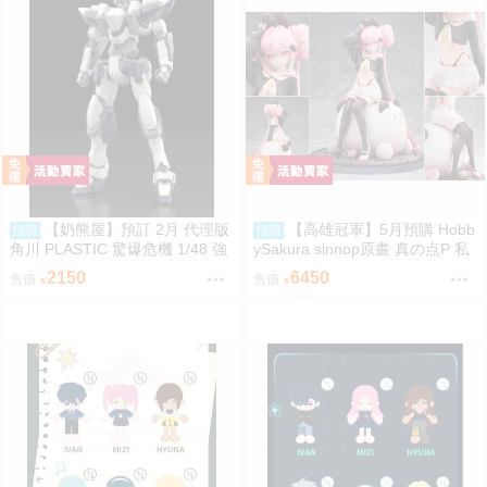
【奶熊屋】預訂 2月 代理版
【高雄冠軍】5月預購 Hobb
預購
預購
角川 PLASTIC 驚爆危機 1/48 強
ySakura sinnop原畫 真の点P 私
弩兵 ARX-7 一般版 組裝模型 09
服Ver 1/6 一般 PU完成品0929
2150
6450
售價
售價
22