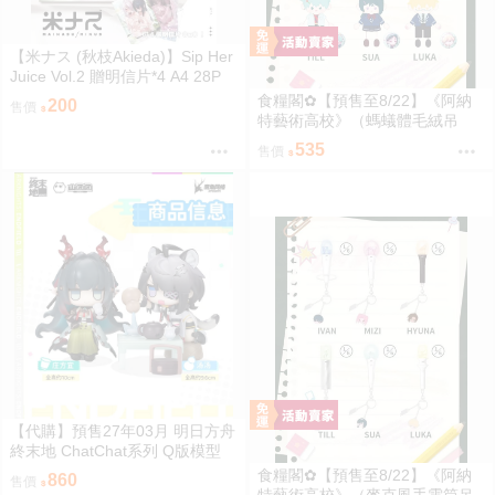
【米ナス (秋枝Akieda)】Sip Her
Juice Vol.2 贈明信片*4 A4 28P
全彩插畫 原創【FF47場前預購】
食糧閣✿【預售至8/22】《阿納
200
售價
{宅即門}
特藝術高校》（螞蟻體毛絨吊
飾）異形舞臺／異形舞台／阿納
535
售價
特藝術高校／ALIENSTAGE／Till
／Ivan／Luka／Sua／Mizi／Hyu
na
【代購】預售27年03月 明日方舟
終末地 ChatChat系列 Q版模型
莊方宜&湯湯 套組 可單購
食糧閣✿【預售至8/22】《阿納
860
售價
特藝術高校》（麥克風手電筒吊