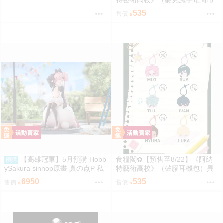
飾）異形舞臺／異形舞台／阿納
535
售價
特藝術高校／ALIENSTAGE／Till
／Ivan／Luka／Sua／Mizi／Hyu
na
【高雄冠軍】5月預購 Hobb
食糧閣✿【預售至8/22】《阿納
預購
ySakura sinnop原畫 真の点P 私
特藝術高校》（矽膠耳機包）異
服Ver 1/6 豪華 PU完成品0929
形舞臺／異形舞台／阿納特藝術
6950
535
售價
售價
高校／ALIENSTAGE／Till／Ivan
／Luka／Sua／Mizi／Hyuna