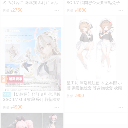
名 みけねこ 咪萪猫 みけにゃん
SC 1/7 請問您今天要來點兔子
１００万人記念グッズ 100萬人
嗎？心愛 禮服Ver 0907
2750
4880
售價
售價
紀念套組 直筆親簽滑鼠墊
星工坊 庫洛魔法使 木之本櫻 小
櫻 動漫抱枕套 等身抱枕套 枕頭
套
【奶熊屋】預訂 9月 代理版
預購
900
售價
GSC 1/7 G.S 收藏系列 蔚藍檔案
渚 花香微笑 0922
4900
售價