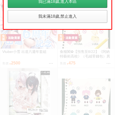
我已滿18歲,進入本區
我未滿18歲,禁止進入
Vtuber小雪 出道六週年套組
食糧閣✿【預售至8/22】《阿納
特藝術高校》（毛絨零錢包）異
形舞臺／異形舞台／阿納特藝術
2500
475
售價
售價
高校／ALIENSTAGE／Till／Ivan
／Luka／Sua／Mizi／Hyuna