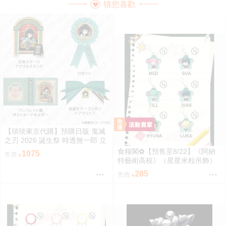
猜您喜歡
【琰琰東京代購】預購日版 鬼滅
之刃 2026 誕生祭 時透無一郎 立
牌 明信片收藏冊 胸針 絲帶髮夾
食糧閣✿【預售至8/22】《阿納
1075
售價
特藝術高校》（星星米粒吊飾）
異形舞臺／異形舞台／阿納特藝
285
售價
術高校／ALIENSTAGE／Till／Iva
n／Luka／Sua／Mizi／Hyuna