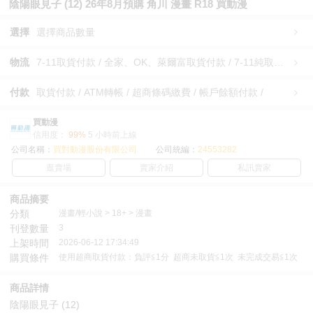
陰陽眼見子 (12) 26年8月預購 角川 漫畫 R18 買動漫
選擇
選擇商品數量
物流
7-11取貨付款 / 全家、OK、萊爾富取貨付款 / 7-11純取貨 / 全家、OK、萊爾富純取貨 / 宅配/快遞 /
付款
取貨付款 / ATM轉帳 / 超商條碼繳費 / 帳戶餘額付款 /
買動漫
信用度：
99%
5 小時前上線
公司名稱：
買對動漫股份有限公司
公司統編：
24553282
逛賣場
賣家介紹
私訊賣家
商品摘要
分類
漫畫/輕小說 > 18+ > 漫畫
刊登數量
3
上架時間
2026-06-12 17:34:49
購買條件
使用超商取貨付款：負評≦1分 超商未取貨≦1次 未完成交易≦1次
商品詳情
陰陽眼見子 (12)