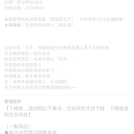
定價：新台幣$140元
出版日期：2026/8/13
★微驚悚的新感覺喜劇《陰陽眼見子》，日本宣布2021改編動畫！
★嚇嚇嚇！毛骨悚然的第十二集登場！
女高中生「見子」持續使盡全力無視普通人看不見的怪物。
這天她和朋友一起出去玩，
卻在那裡遇見一名老年男士「世渡」。
他說他和洛姆是熟人，
身後跟著好幾道漆黑的影子，
他滴著血，徒手擊退怪物…
從「身穿作業服的男人」出沒開始，
見子所捲入的狀況已經漸漸開始變化──
賣場規則