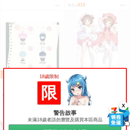
／異形舞台／阿納特藝術高校／A
415
售價
LIENSTAGE／Till／Ivan／Luka
／Sua／Mizi／Hyuna
18歲限制
星工坊 庫洛魔法使 木之本櫻 小
櫻 動漫抱枕套 等身抱枕套 枕頭
限
套
食糧閣✿【預售至8/22】《阿納
900
售價
特藝術高校》（努努體毛絨吊
飾）異形舞臺／異形舞台／阿納
475
售價
X
特藝術高校／ALIENSTAGE／Till
／Ivan／Luka／Sua／Mizi／Hyu
警告啟事
na
未滿18歲者請勿瀏覽及購買本區商品