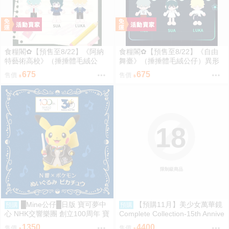
食糧閣✿【預售至8/22】《阿納
食糧閣✿【預售至8/22】《自由
特藝術高校》（捶捶體毛絨公
舞臺》（捶捶體毛絨公仔）異形
仔）異形舞臺／異形舞台／阿納
舞臺／異形舞台／阿納特藝術高
675
675
售價
售價
特藝術高校／ALIENSTAGE／Till
校／ALIENSTAGE／Till／Ivan／
／Ivan／Luka／Sua／Mizi／Hyu
Luka／Sua／Mizi／Hyuna
na
18
限制級商品
█Mine公仔█日版 寶可夢中
【預購11月】美少女萬華鏡
預購
預購
心 NHK交響樂團 創立100周年 寶
Complete Collection-15th Annive
可夢 N響 指揮家皮卡丘 娃娃 布
rsary Edition-
1350
4400
售價
售價