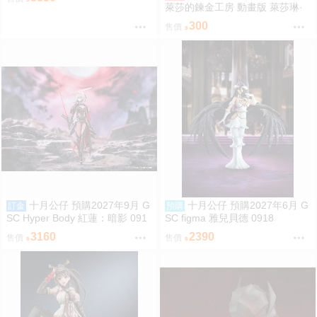
萊莎的鍊金工房 動畫版 萊莎琳·
斯托特 泡麵蓋 萊莎
300
售價
十月公仔 預購2027年9月 G
十月公仔 預購2027年6月 G
訂金
預購
SC Hyper Body 紅蓮：暗影 091
SC figma 雅兒貝德 0918
8
3160
2390
售價
售價