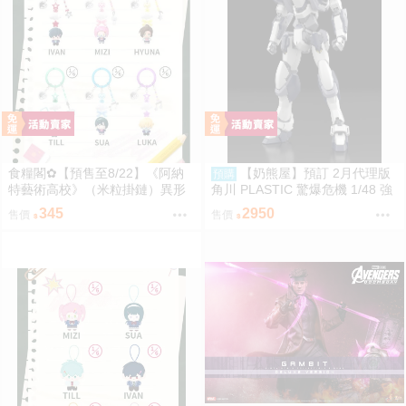
食糧閣✿【預售至8/22】《阿納
【奶熊屋】預訂 2月代理版
預購
特藝術高校》（米粒掛鏈）異形
角川 PLASTIC 驚爆危機 1/48 強
舞臺／異形舞台／阿納特藝術高
弩兵 ARX-7 特別套組版 組裝模
345
2950
售價
售價
校／ALIENSTAGE／Till／Ivan／
型 0922
Luka／Sua／Mizi／Hyuna