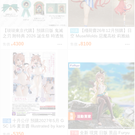
【琰琰東京代購】預購日版 鬼滅
【殘荷齋26年12月預購】日
預購
之刃 附特典 2026 誕生祭 時透無
空 MuseMolds 惡魔高校 莉雅絲
一郎 生日套組 立牌 明信片收藏
啦啦隊Ver 1/6
4300
8100
售價
售價
冊 胸針 絲帶髮夾
十月公仔 預購2027年5月 G
訂金
SC 1/6 夏音醬 Illustrated by karo
ry 0918
全新 現貨 日版 景品 Furyu
下殺
5350
售價