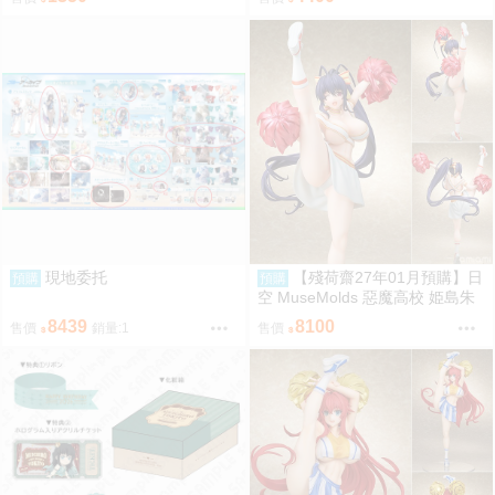
偶 玩偶 神奇寶貝
現地委托
【殘荷齋27年01月預購】日
預購
預購
空 MuseMolds 惡魔高校 姫島朱
乃 啦啦隊Ver 1/6
8439
8100
售價
銷量:1
售價