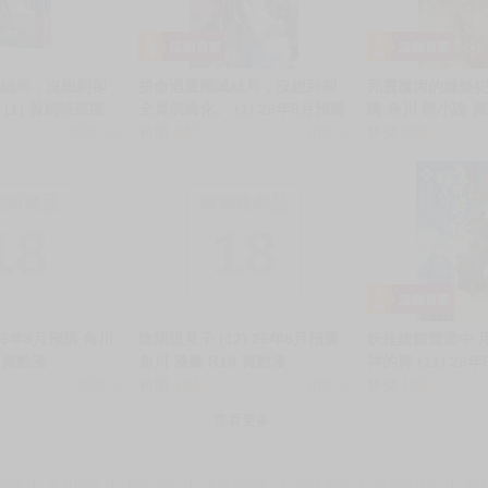
滅結局，沒想到卻
拚命迴避團滅結局，沒想到卻
死靈魔術的嫌疑犯 
(1) 首刷特裝版
全員病嬌化。 (1) 26年8月預購
購 角川 輕小說 
 角川 輕小說 買動
銷量:12
角川 輕小說 買動漫
售價
247
銷量:1
售價
220
制級商品
限制級商品
18
18
 26年8月預購 角川
陰陽眼見子 (12) 26年8月預購
妖怪旅館營業中 
8 買動漫
角川 漫畫 R18 買動漫
神的胃 (11) 26
銷量:1
售價
124
銷量:5
漫畫 買動漫
售價
124
查看更多
動漫
常見問題
新手上路
會員約定書
聯絡客服
隱私權政策
買