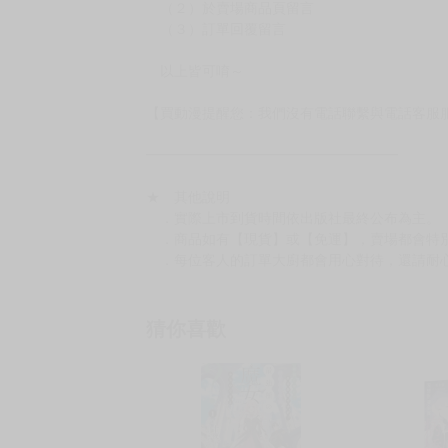
（２）於賣場商品頁留言
（３）訂單回覆留言
以上皆可唷～
【買動漫提醒您：我們沒有電話聯繫與電話客服
━━━━━━━━━━━━━━━━━━
★ 其他說明
．實際上市到貨時間依出版社最終公布為主。
．商品如有【現貨】或【免運】，賣場都會特
．每位客人的訂單大廚都會用心對待，還請耐
猜你喜歡