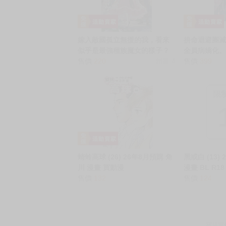
嫁入敵國孤立無援的我，看來
拚命迴避團
似乎是最強種族魔女的樣子？
全員病嬌化。 
(1) 26年8月預購 角川 輕小說
售價
220
銷量:4
26年8月預購
售價
399
買動漫
漫
限
蜻蛉高球 (26) 26年8月預購 角
黑或白 (13)
川 漫畫 買動漫
漫畫 BL R1
售價
132
售價
124
關於買