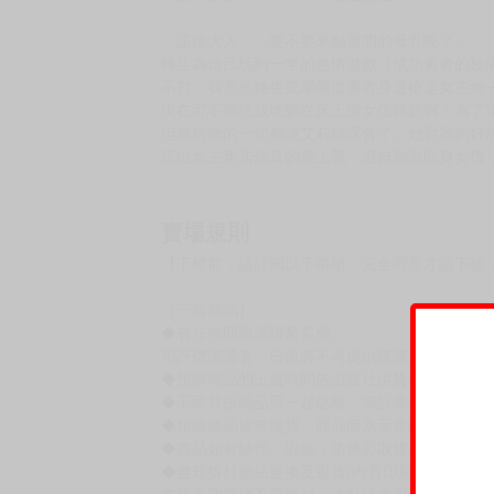
「諾德大人……要不要來點晨間的母乳呢？」
轉生為自己玩到一半的色情遊戲《成功勇者的校
不對，我竟然轉生成那個從勇者身邊搶走女主角
現在可不能悠哉地躺在床上讓女僕餵奶啊！為了迴
但我所做的一切都讓艾莉絲誤會了。她對我的好
這位女主角居然真的愛上我，還自願當貼身女僕
賣場規則
【下標前，請詳閱以下事項，完全同意才請下標
［一般商品］
◆有任何問題請聯繫客服。
用評價溝通者，日後將不再提供購書服務，請另
◆預購商品的出貨時間依出版社供貨情形會有所
◆不同月份商品可一起結帳，等訂單內所有商品
◆預購商品皆無現貨，商品圖為示意圖，請以實
◆商品如有缺件、瑕疵，請務必取貨3日內留言
◆書籍拆封無法更換及退貨(內頁印刷瑕疵例外)