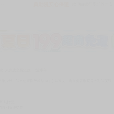
買動漫安心保證
款項由銀行委託管才安心 
593
次 未完成交易≦1次 （近半年）
派少爺，我只想避開破滅結局 (1) 結果女主角在勇者學院每天對我夜襲
即無贈品)
部門特別賞得獎作！