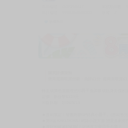
商品編號
G07194417
累積點閱數
自訂編號
9786264680202
收藏
2
收藏商品
購買評價限制
使用超商取貨付款：負評≦1分 超商未取貨≦1
轉生成情色遊戲裡把伯爵千金調教成貼身女僕的反
定價：新台幣$320元
出版日期：2026/8/19
★首刷限定！隨書附贈4P特典小冊子。(首刷售完
★第9屆 KAKUYOMU 網路小說大賽 戀愛喜劇
★說好的破滅END呢？好感度怎麼只升不降！