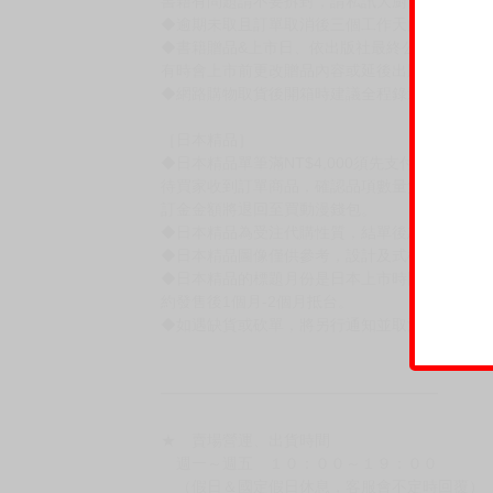
書籍有問題請不要拆封，請私訊大廚協助。
◆逾期未取且訂單取消後三個工作天內未有任何
◆書籍贈品&上市日、依出版社最終公布為主。
有時會上市前更改贈品內容或延後出版，還請注
◆網路購物取貨後開箱時建議全程錄影拍照存證
［日本精品］
◆日本精品單筆滿NT$4,000須先支付 10% 
待買家收到訂單商品，確認品項數量無誤，並確
訂金金額將退回至買動漫錢包。
◆日本精品為受注代購性質，結單後恕無法取消
◆日本精品圖像僅供參考，設計及式樣請以實際
◆日本精品的標題月份是日本上市時間，不等於
約發售後1個月-2個月抵台。
◆如遇缺貨或砍單，將另行通知並取消訂單，敬
━━━━━━━━━━━━━━━━━━
★ 賣場營運、出貨時間
週一～週五 １０：００～１９：００
（假日＆國定假日休息，客服會不定時回覆）