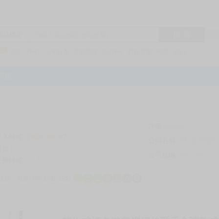
搜 尋
R1
商品標題
KSP
FF47
子午計畫
家庭教師
hololive
蔚藍檔案
鳴潮
Vspo
特集
評價
69309
登入時間
2026-08-07
公司名稱
買對動漫股份
帳號
bookstore
公司統編
24553282
註冊時間
2014-09-29
店鋪
服務時間: 10點-19點
一
二
三
四
五
六
日