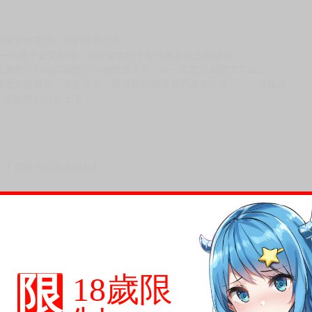
園後宮無雙傳》裡的勇者主角……
──伯爵千金艾莉絲，最後被她親手殺掉的反派少爺諾德。
避死亡Flag並展開和平的慢活人生，我一直努力避開艾莉絲……
感度節節攀升，甚至說出「請您好好欣賞我的處女之身……」這種話。
，主動爬到我床上了！
，下標後視同完全同意】
尋其他店家，謝謝。
變動，一旦收到就會盡快寄出。
到齊後一起發貨。
品為主。
限
18歲限
反應，逾期不受理。