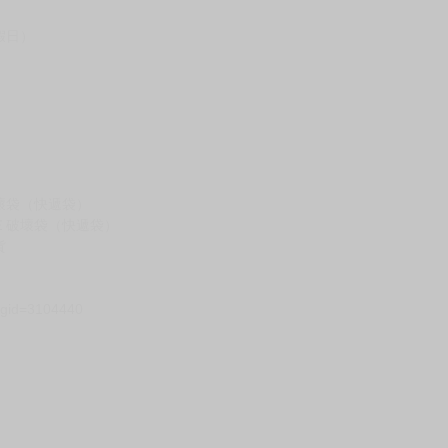
假日）
壞袋（快遞袋）
Ｅ破壞袋（快遞袋）
貨
）
?gid=3104440