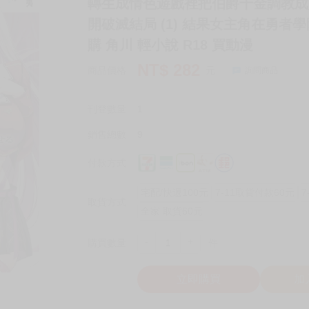
轉生成情色遊戲裡把伯爵千金調教成
開破滅結局 (1) 結果女主角在勇者
購 角川 輕小說 R18 買動漫
NT$
282
商品價格
元
詢問商品
刊登數量
1
銷售總數
9
付款方式
宅配/快遞100元
7-11取貨付款60元
7
取貨方式
全家 取貨60元
-
+
購買數量
件
立即購買
加