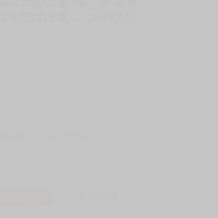
貼身女僕的反派少爺，我只想避
學院每天對我夜襲…… 26年8月預
-11取貨60元
全家 取貨付款60元
入購物車
詢問商品