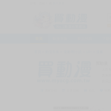
訪客，您好！
或
加入會員
首頁
動漫市集
新品預購
下殺
首頁
>
動漫市集
>
漫畫/輕小說
>
18+
>
漫畫
買動漫
上次
賣家
會員
賣家介紹
去逛店鋪
私訊
收藏