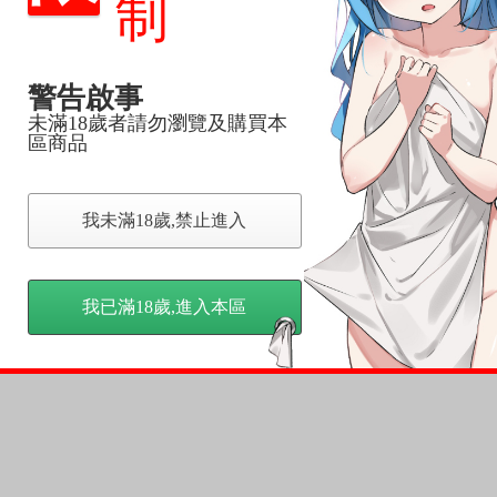
制
反應，將直接加入黑名單，還請下單後準時取貨。
意。
警告啟事
，以保障買賣家雙方權益。
未滿18歲者請勿瀏覽及購買本
區商品
訂金，訂金將以專屬訂金賣場方式收取，
認收貨後，訂金賣場將由大廚取消，
我未滿18歲,禁止進入
，請慎重下單。
商品為準，可能有色差。
台灣到貨時間，發售及到貨時間依廠商實際出貨為準，
我已滿18歲,進入本區
請諒解。