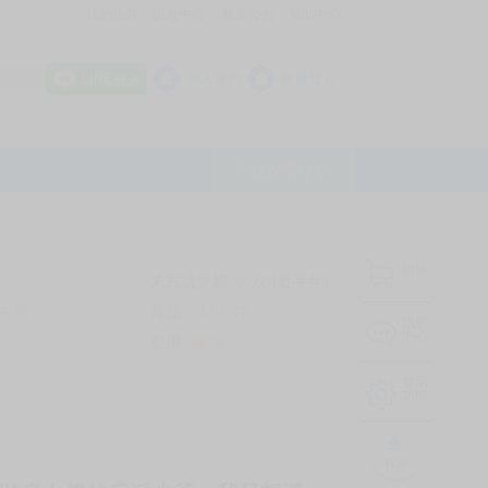
我的拍賣
訊息中心
最新公告
幫助中心
│
│
│
8 OFF
加入會員
會員登入
LINE登入
平台說明Q&A
結帳
未完成交易
0
次 (近半年)
商品
7170
件
有限公司
❔
訊息
中心
信用
99
%
常用
功能
TOP