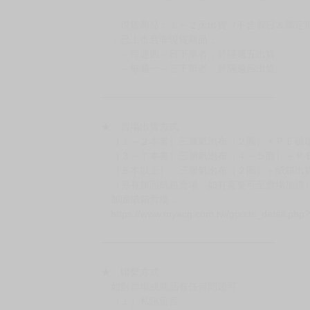
．現貨商品：１～２天出貨（不含假日＆國定
．已上市且非現貨商品：
－每週四～日下單者，於隔週五出貨
－每週一～三下單者，於隔週四出貨
━━━━━━━━━━━━━━━━━━
★ 賣場出貨方式
［１～２本書］三層氣泡布（２圈）＋ＰＥ破
［３～７本書］三層氣泡布（４～５圈）＋Ｐ
［８本以上］ 三層氣泡布（２圈）＋紙箱出
（另有加固紙箱賣場，如有需要可至賣場加購
加固紙箱賣場：
https://www.myacg.com.tw/goods_detail.php
━━━━━━━━━━━━━━━━━━
★ 聯繫方式
如對賣場或商品有任何問題可：
（１）私訊留言