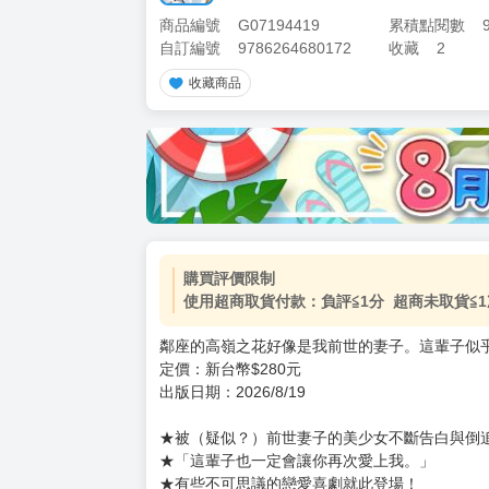
商品編號
G07194419
累積點閱數
自訂編號
9786264680172
收藏
2
收藏商品
加價購
( 共
1
件商品 )
(加購品) 買動漫★《$15元-
-
+