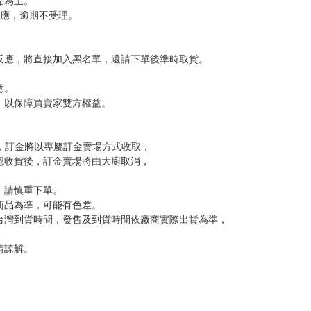
，下標後視同完全同意】
尋其他店家，謝謝。
變動，一旦收到就會盡快寄出。
到齊後一起發貨。
品為主。
反應，逾期不受理。
反應，將直接加入黑名單，還請下單後準時取貨。
意。
，以保障買賣家雙方權益。
訂金，訂金將以專屬訂金賣場方式收取，
認收貨後，訂金賣場將由大廚取消，