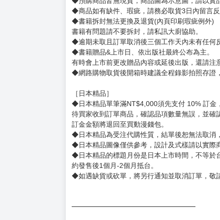
賣場規則
【下標前，請詳閱以下事項，完全同意才請下標
［一般商品］
◆有任何問題請聯繫客服。
用評價溝通者，日後將不再提供購書服務，請另
◆預購商品的出貨時間依出版社供貨情形會有所
◆不同月份商品可一起結帳，等訂單內所有商品
◆預購商品皆無現貨，商品圖為示意圖，請以實
◆商品如有缺件、瑕疵，請務必取貨3日內留言
◆書籍拆封無法更換及退貨(內頁印刷瑕疵例外)
書籍有問題請不要拆封，請私訊大廚協助。
◆逾期未取且訂單取消後三個工作天內未有任何
◆書籍贈品&上市日、依出版社最終公布為主。
有時會上市前更改贈品內容或延後出版，還請注
◆網路購物取貨後開箱時建議全程錄影拍照存證
［日本精品］
◆日本精品單筆滿NT$4,000須先支付 10% 
待買家收到訂單商品，確認品項數量無誤，並確