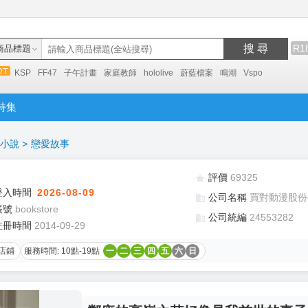
搜 尋
R1
商品標題
KSP
FF47
子午計畫
家庭教師
hololive
蔚藍檔案
鳴潮
Vspo
特集
小說
>
戀愛故事
評價
69325
登入時間
2026-08-09
公司名稱
買對動漫股份
帳號
bookstore
公司統編
24553282
註冊時間
2014-09-29
店鋪
服務時間: 10點-19點
一
二
三
四
五
六
日