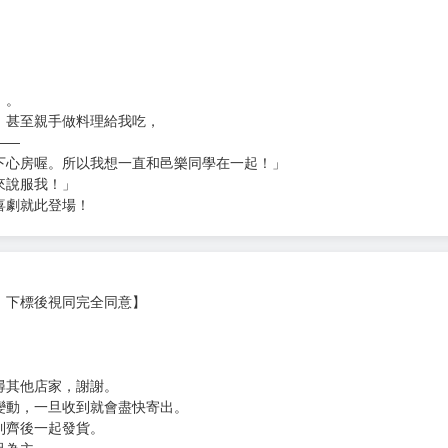
次 未完成交易≦1次 （近半年）
舊對我愛意滿滿。 (1)
追
」。
，甚至親手做料理給我吃，
——
下心房喔。所以我想一直和邑樂同學在一起！」
來說服我！」
喜劇就此登場！