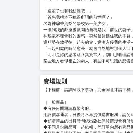
購買評價限制
使用超商取貨付款：負評≦1分 超商未取貨≦1
鄰座的高嶺之花好像是我前世的妻子。這輩子似乎依
定價：新台幣$280元
出版日期：2026/8/19
★被（疑似？）前世妻子的美少女不斷告白與倒
★「這輩子也一定會讓你再次愛上我。」
★有些不可思議的戀愛喜劇就此登場！
「這輩子也和我結婚吧！」
「首先我根本不曉得所謂的前世啊？」
名為神騙香賀梨的學校第一美少女，
一換到我的鄰座後就開始自稱是我「前世的妻子
神騙毫不理會我的困惑，突然緊緊摟住我的手臂
還順勢在放學後一起去約會，逐漸入侵我的生活
「一起相處的時間愈長，就會自然地對那個人卸
「明明是妳的思考迴路異於常人，別用那套理論
某些地方看似相左的兩人，有些不可思議的戀愛