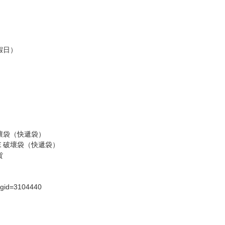
，請慎重下單。
商品為準，可能有色差。
台灣到貨時間，發售及到貨時間依廠商實際出貨為準，
請諒解。
假日）