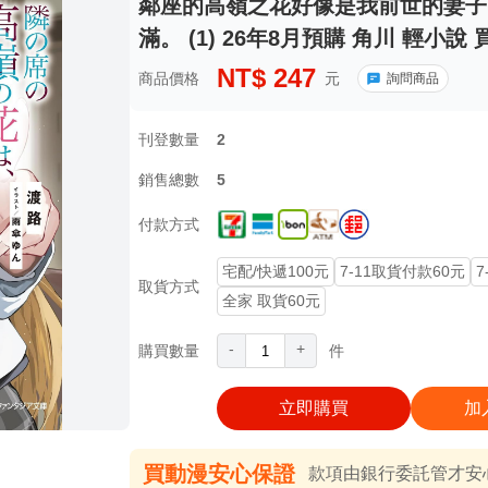
鄰座的高嶺之花好像是我前世的妻子
滿。 (1) 26年8月預購 角川 輕小說
NT$
247
商品價格
元
詢問商品
刊登數量
2
銷售總數
5
付款方式
宅配/快遞100元
7-11取貨付款60元
7
取貨方式
全家 取貨60元
-
+
購買數量
件
立即購買
加
買動漫安心保證
款項由銀行委託管才安心 