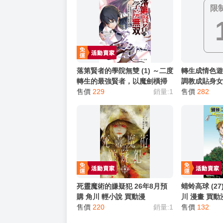
★ 其他說明
．實際上市到貨時間依出版社最終公布為主。
．商品如有【現貨】或【免運】，賣場都會特
．每位客人的訂單大廚都會用心對待，還請耐
猜你喜歡
限
落第賢者的學院無雙 (1) ～二度
轉生成情色
轉生的最強賢者，以魔劍橫掃
調教成貼身
400年後的世界～ 26年8月預購
售價
229
銷量:1
我只想避開破滅
售價
282
角川 輕小說 買動漫
主角在勇者
襲…… 26年