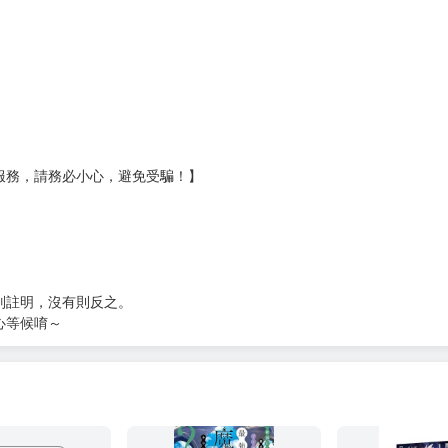
壞袋（快遞袋）
Ｅ破壞袋（快遞袋）
貨
）
?gid=3104440
服務，請務必小心，避免受騙！】