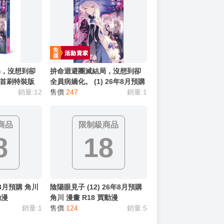
局，沒想到卻
拚命迴避團滅結局，沒想到卻
) 首刷特裝版
全員病嬌化。 (1) 26年8月預購
川 輕小說 買動
銷量:12
角川 輕小說 買動漫
售價
247
銷量:1