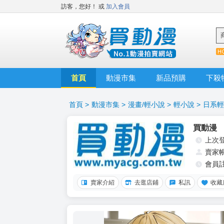
訪客，您好！
或
加入會員
首頁
動漫市集
新品預購
下殺
首頁
>
動漫市集
>
漫畫/輕小說
>
輕小說
>
日系輕
買動漫
上次
賣家
會員
賣家介紹
去逛店鋪
私訊
收藏