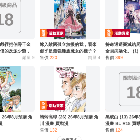
別註明，沒有則反之。
心等候唷～
制級商品
18
遊戲裡把伯爵千金
嫁入敵國孤立無援的我，看來
拚命迴避團滅結
女僕的反派少爺，
似乎是最強種族魔女的樣子？
全員病嬌化。 (1
結局 (1) 結果女
銷量:9
(1) 26年8月預購 角川 輕小說
售價
220
銷量:4
26年8月預購 角
售價
399
學院每天對我夜
買動漫
漫
8月預購 角川 輕小