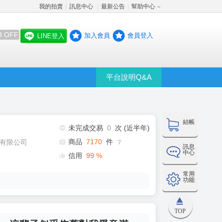
我的拍賣
訊息中心
最新公告
幫助中心
│
│
│
8 OFF
加入會員
會員登入
LINE登入
平台說明Q&A
結帳
未完成交易
0
次 (近半年)
商品
7170
件
有限公司
❔
訊息
中心
信用
99
%
常用
功能
TOP