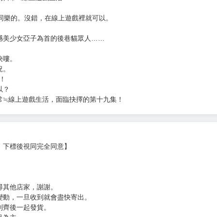
次 未完成交易≦1次 （近半年）
氣情色漫畫家Hisasi攜手獻上最新力作。
帶來危機!?
的日常≒線上遊戲生活！
同樂的。沒錯，在線上遊戲裡就可以。
憾美少女亞子為首的後巷貓眾人……
決嘍。
況。
！
以？
常≒線上遊戲生活，面臨抉擇的第十九集！