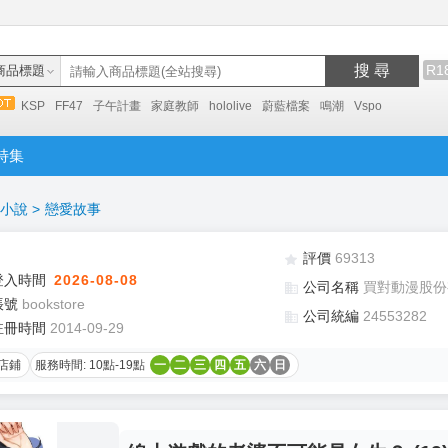
搜 尋
R1
商品標題
KSP
FF47
子午計畫
家庭教師
hololive
蔚藍檔案
鳴潮
Vspo
特集
小說
>
戀愛故事
評價
69313
登入時間
2026-08-08
公司名稱
買對動漫股份
帳號
bookstore
公司統編
24553282
註冊時間
2014-09-29
店鋪
服務時間: 10點-19點
一
二
三
四
五
六
日