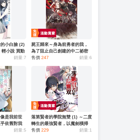
小白臉 (2)
屍王歸來～身為前勇者的我，
川 輕小說 買動
為了阻止自己創建的中二祕密
銷量:7
結社，再度被召喚到異世界～
售價
247
銷量:6
(2) 26年8月預購 角川 輕小說
買動漫