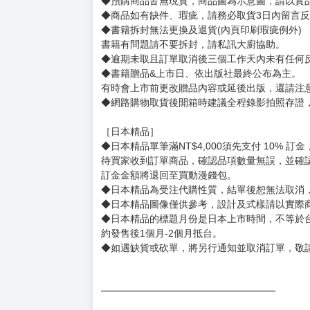
賣場規則
【下標前，請詳閱以下事項，完全同意才請下標
［一般商品］
◆有任何問題請聯繫客服。
用評價溝通者，日後將不再提供購書服務，請另
◆預購商品的出貨時間依出版社供貨情形會有所
◆不同月份商品可一起結帳，等訂單內所有商品
◆預購商品皆無現貨，商品圖為示意圖，請以實
◆商品如有缺件、瑕疵，請務必取貨3日內留言
◆書籍拆封無法更換及退貨(內頁印刷瑕疵例外)
書籍有問題請不要拆封，請私訊大廚協助。
◆逾期未取且訂單取消後三個工作天內未有任何
◆書籍贈品&上市日、依出版社最終公布為主。
有時會上市前更改贈品內容或延後出版，還請注
◆網路購物取貨後開箱時建議全程錄影拍照存證
［日本精品］
◆日本精品單筆滿NT$4,000須先支付 10% 
待買家收到訂單商品，確認品項數量無誤，並確