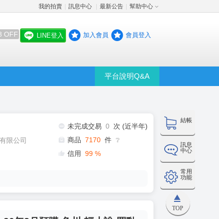
我的拍賣
訊息中心
最新公告
幫助中心
│
│
│
8 OFF
加入會員
會員登入
LINE登入
平台說明Q&A
結帳
未完成交易
0
次 (近半年)
商品
7170
件
有限公司
❔
訊息
中心
信用
99
%
常用
功能
TOP