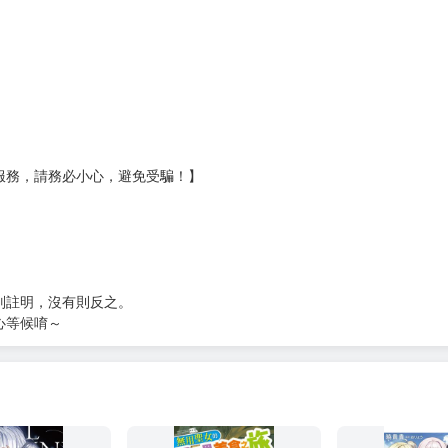
壞袋（快遞袋）
Ｅ破壞袋（快遞袋）
貨
）
?gid=3104440
服務，請務必小心，避免受騙！】