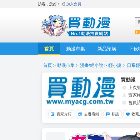
訪客，您好！
或
加入會員
首頁
動漫市集
新品預購
下殺
首頁
>
動漫市集
>
漫畫/輕小說
>
輕小說
>
日系輕
買動漫
上次
賣家
會員
賣家介紹
去逛店鋪
私訊
收藏