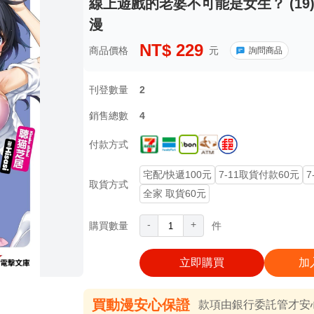
線上遊戲的老婆不可能是女生？ (19)
漫
NT$
229
商品價格
元
詢問商品
刊登數量
2
銷售總數
4
付款方式
宅配/快遞100元
7-11取貨付款60元
7
取貨方式
全家 取貨60元
-
+
購買數量
件
立即購買
加
買動漫安心保證
款項由銀行委託管才安心 