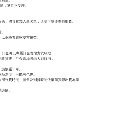
，下標後視同完全同意】
尋其他店家，謝謝。
變動，一旦收到就會盡快寄出。
到齊後一起發貨。
品為主。
反應，逾期不受理。
反應，將直接加入黑名單，還請下單後準時取貨。
意。
，以保障買賣家雙方權益。
訂金，訂金將以專屬訂金賣場方式收取，
認收貨後，訂金賣場將由大廚取消，