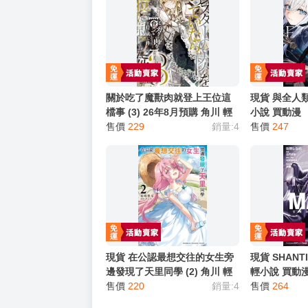
★ 其他說明
．實際上市到貨時間依出版社最終公布為主。
．商品如有【現貨】或【免運】，賣場都會特
．每位客人的訂單大廚都會用心對待，還請耐
猜你喜歡
關於吃了魔獸肉就登上王位這
現貨 與全人類為
檔事 (3) 26年8月預購 角川 輕
小說 買動漫
小說 買動漫
售價
229
銷量:4
售價
247