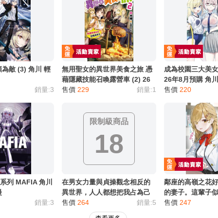
別註明，沒有則反之。
心等候唷～
敵 (3) 角川 輕
無用聖女的異世界美食之旅 憑
成為校園三大美女的
藉隱藏技能召喚露營車 (2) 26
26年8月預購 角
銷量:3
年8月預購 角川 輕小說 買動漫
售價
229
銷量:1
漫
售價
220