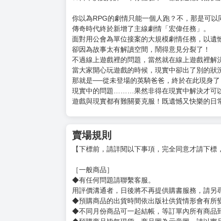
購買評價限制
使用超商取貨付款：負評≦1分 超商未取貨≦1
線上遊戲的老婆不可能是女生？ (19)
定價：新台幣$260元
出版日期：2026/8/12
★第十八屆電擊小說大賞「金獎」得主聴猫芝居與人
★一個令人感到非常遺憾的美少女，會為現實生活
★日本廣受好評！帶你體驗不一樣的遺憾又愉快
你以為RPG的劇情只能一個人跑？不，那是可以
傳奇時代終於新增了主線劇情「宏偉任務」。
面對用公會為單位接案的大規模劇情任務，以遺
卻因為故事太有解讀空間，鬧得意見分裂了！
不過線上遊戲裡的問題，當然就在線上遊戲裡解
當大家開心玩遊戲的時候，現實中卻出了別的狀
那就是──從未登場的英騎爸爸，終於在此現身了
現實中的問題………果然非得在現實中解決才可
遊戲與現實都有難關要克服！既遺憾又快樂的日