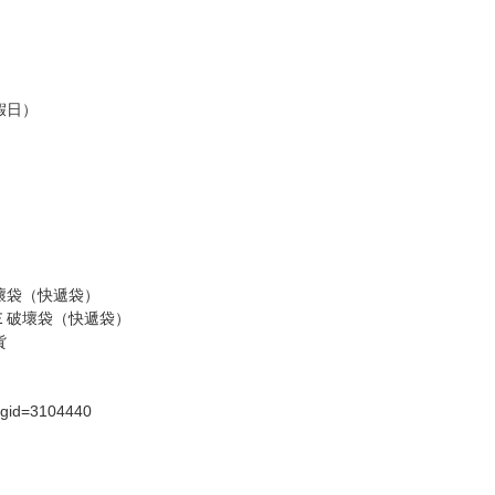
，請慎重下單。
商品為準，可能有色差。
台灣到貨時間，發售及到貨時間依廠商實際出貨為準，
請諒解。
假日）