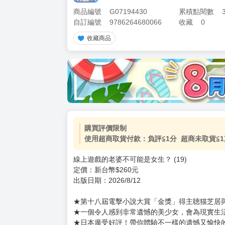
商品編號
G07194430
累積點閱數
自訂編號
9786264680066
收藏
0
收藏商品
加價購
( 共
1
件商品 )
(加購品) 買動漫★《$15元-
-
+