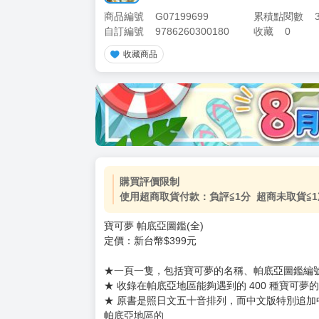
商品編號
G07199699
累積點閱數
自訂編號
9786260300180
收藏
0
收藏商品
購買評價限制
使用超商取貨付款：負評≦1分 超商未取貨≦1
寶可夢 帕底亞圖鑑(全)
定價：新台幣$399元
★一頁一隻，包括寶可夢的名稱、帕底亞圖鑑編
★ 收錄在帕底亞地區能夠遇到的 400 種寶可夢
★ 原書是照日文五十音排列，而中文版特別追
帕底亞地區的