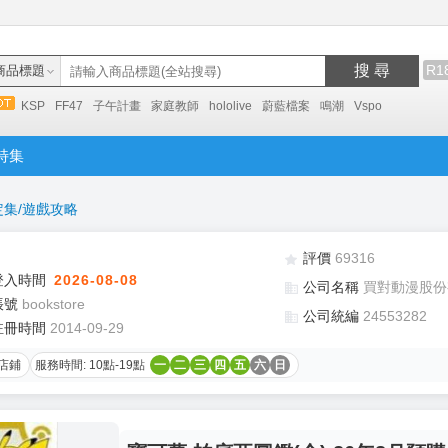
搜 尋
R1
商品標題
KSP
FF47
子午計畫
家庭教師
hololive
蔚藍檔案
鳴潮
Vspo
特集
定集/遊戲攻略
評價
69316
登入時間
2026-08-08
公司名稱
買對動漫股份
帳號
bookstore
公司統編
24553282
註冊時間
2014-09-29
店鋪
服務時間: 10點-19點
一
二
三
四
五
六
日