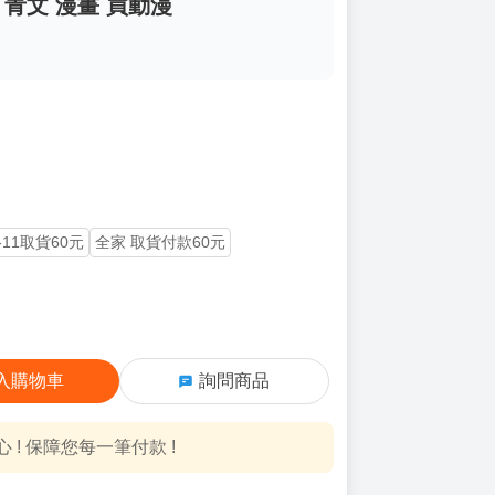
 青文 漫畫 買動漫
-11取貨60元
全家 取貨付款60元
入購物車
詢問商品
! 保障您每一筆付款 !