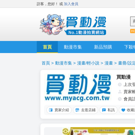
訪客，您好！
或
加入會員
首頁
動漫市集
新品預購
下殺
首頁
>
動漫市集
>
漫畫/輕小說
>
漫畫
>
畫冊/設
買動漫
上次
賣家
會員
賣家介紹
去逛店鋪
私訊
收藏