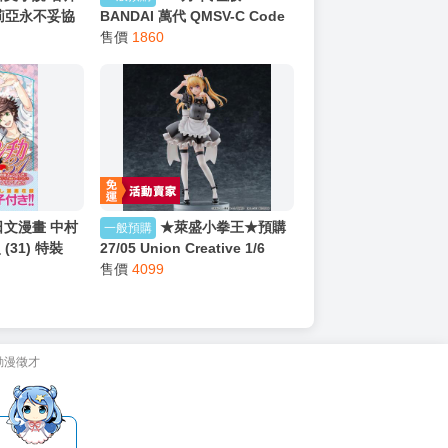
莉亞永不妥協
BANDAI 萬代 QMSV-C Code
ヤはうつむか
Geass 反叛的魯路修系列 盲盒
售價
1860
版 附 壓克力立
617
日文漫畫 中村
★萊盛小拳王★預購
一般預購
31) 特裝
27/05 Union Creative 1/6
PVC《我推》露比 貓女僕ver
售價
4099
限定版 0823
動漫徵才