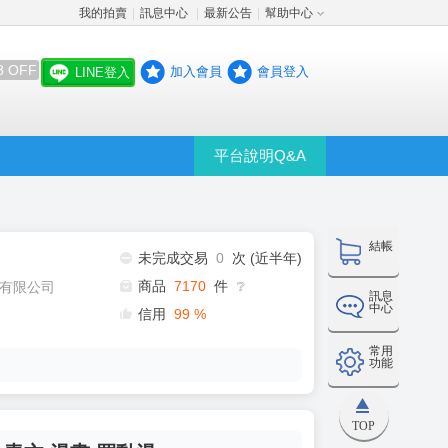
我的拍賣
訊息中心
最新公告
幫助中心
│
│
│
8 OFF
加入會員
會員登入
LINE登入
平台說明Q&A
結帳
未完成交易
0
次 (近半年)
商品
7170
件
有限公司
❔
訊息
中心
信用
99
%
常用
功能
TOP