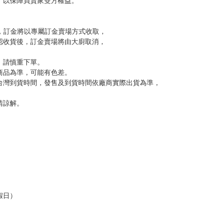
，以保障買賣家雙方權益。
訂金，訂金將以專屬訂金賣場方式收取，
認收貨後，訂金賣場將由大廚取消，
，請慎重下單。
商品為準，可能有色差。
台灣到貨時間，發售及到貨時間依廠商實際出貨為準，
請諒解。
假日）