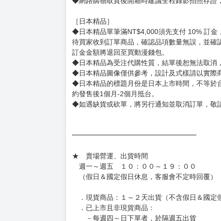
◆網路購物取貨後開箱時建議全程錄影拍照存證
［日本精品］
◆日本精品單筆滿NT$4,000須先支付 10% 
待買家收到訂單商品，確認品項數量無誤，並確
訂金金額將退回至買動漫錢包。
◆日本精品為受注代購性質，結單後恕無法取消
◆日本精品圖像僅供參考，設計及式樣請以實際
◆日本精品的標題月份是日本上市時間，不等於
約發售後1個月-2個月抵台。
◆如遇缺貨或砍單，將另行通知並取消訂單，敬
━━━━━━━━━━━━━━━━━━
★ 賣場營運、出貨時間
週一～週五 １０：００～１９：００
（假日＆國定假日休息，客服會不定時回覆）
．現貨商品：１～２天出貨（不含假日＆國定
．已上市且非現貨商品：
－每週四～日下單者，於隔週五出貨