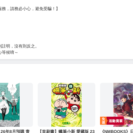
服務，請務必小心，避免受騙！】
別註明，沒有則反之。
心等候唷～
 26年8月預購 青
【首刷書】蠟筆小新 愛藏版 23
《NMBOOKS》