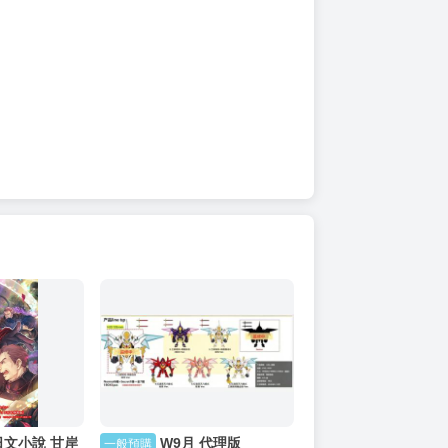
日文小說 甘岸
W9月 代理版
一般預購