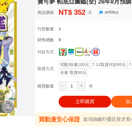
寶可夢 帕底亞圖鑑(全) 26年8月預購
NT$
352
商品價格
元
詢問商品
刊登數量
1
銷售總數
0
付款方式
宅配/快遞100元
7-11取貨付款60元
7
取貨方式
全家 取貨60元
-
+
購買數量
件
立即購買
加
買動漫安心保證
款項由銀行委託管才安心 