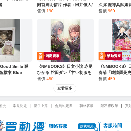
漫
附首刷明信片 作者：臼井儀人/
久弥 魔導具師妲
東立漫畫/Avi書店
售價
190
魔「導具師ダリ
售價
960
ない (15)」特裝
牌
ood Smile 黏
《NMBOOKS》日文小說 赤尾
《NMBOOKS》
蔚藍檔案 Blue
ひかる 館田ダン「甘い制服を
春菊「純情羅曼史 (
藤渚
まとって」
售價
450
版」附:小冊子
售價
450
查看更多
動漫
常見問題
新手上路
會員約定書
聯絡客服
隱私權政策
買
客服時間
聯絡客服
點我聯絡