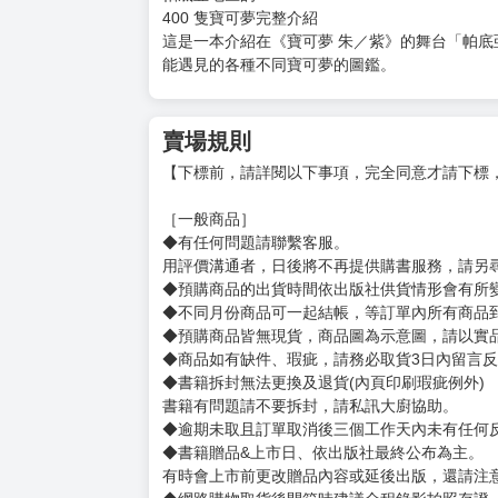
400 隻寶可夢完整介紹
這是一本介紹在《寶可夢 朱／紫》的舞台「帕底
能遇見的各種不同寶可夢的圖鑑。
賣場規則
【下標前，請詳閱以下事項，完全同意才請下標
［一般商品］
◆有任何問題請聯繫客服。
用評價溝通者，日後將不再提供購書服務，請另
◆預購商品的出貨時間依出版社供貨情形會有所
◆不同月份商品可一起結帳，等訂單內所有商品
◆預購商品皆無現貨，商品圖為示意圖，請以實
◆商品如有缺件、瑕疵，請務必取貨3日內留言
◆書籍拆封無法更換及退貨(內頁印刷瑕疵例外)
書籍有問題請不要拆封，請私訊大廚協助。
◆逾期未取且訂單取消後三個工作天內未有任何
◆書籍贈品&上市日、依出版社最終公布為主。
有時會上市前更改贈品內容或延後出版，還請注