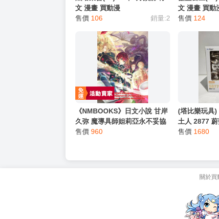
文 漫畫 買動漫
文 漫畫 買動
售價
106
銷量:2
售價
124
《NMBOOKS》日文小說 甘岸
(塔比樂玩具) G
久弥 魔導具師妲莉亞永不妥協
土人 2877 
魔「導具師ダリヤはうつむか
售價
960
Archive 桐
售價
1680
ない (14)」特裝版 附 壓克力立
牌
關於買