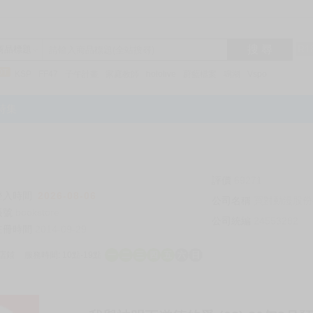
搜 尋
R1
商品標題
KSP
FF47
子午計畫
家庭教師
hololive
蔚藍檔案
鳴潮
Vspo
特集
評價
69271
登入時間
2026-08-06
公司名稱
買對動漫股份
帳號
bookstore
公司統編
24553282
註冊時間
2014-09-29
店鋪
服務時間: 10點-19點
一
二
三
四
五
六
日