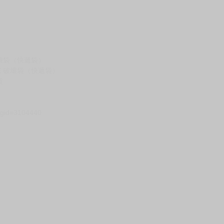
壞袋（快遞袋）
Ｅ破壞袋（快遞袋）
貨
）
?gid=3104440