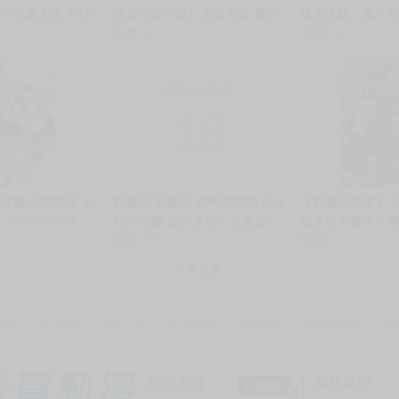
）先攻卡牌 とび
後攻卡牌（縱）先攻卡牌 夏の
後攻卡牌（縱）
ショット! 卡片
思い出 卡片 紙牌 收藏卡
售價
19
GENSEKI 卡片
售價
19
限制級商品
18
漫畫 金牌得主 14
對魔忍 対魔忍 鬼崎綺羅羅 あな
【動漫趴趴購】
2026/07/08
たの花嫁 鬼崎きららと過ごし
在異世界被年下騎
た思い出フォトコレクション
售價
350
猫乃森シマ．青
售價
140
照片 收藏卡 4張 No10 18 23
查看更多
33
動漫
常見問題
新手上路
會員約定書
聯絡客服
隱私權政策
買
客服時間
聯絡客服
點我聯絡