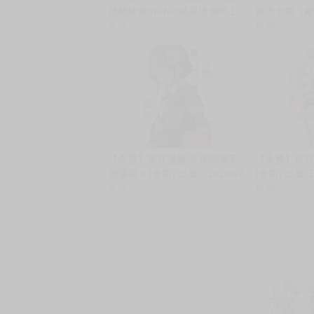
後開始做Vtuber結果迷倒年上
後攻卡牌（縱
大姊姊 ２．凛愛．青文
售價
140
っきりのワン
售價
19
紙牌 收藏卡
【永豐】東立漫畫 久保同學不
【永豐】東立
放過我 9 (全新) 出版：2026/07
(全新) 出版日：
售價
126
銷量:1
售價
135
關於買