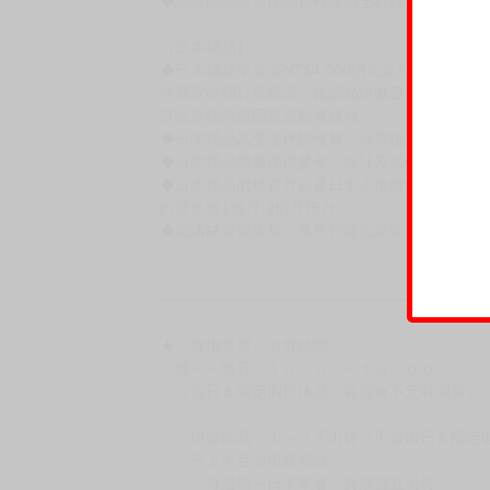
◆網路購物取貨後開箱時建議全程錄影拍照存證
［日本精品］
◆日本精品單筆滿NT$4,000須先支付 10% 
待買家收到訂單商品，確認品項數量無誤，並確
訂金金額將退回至買動漫錢包。
◆日本精品為受注代購性質，結單後恕無法取消
◆日本精品圖像僅供參考，設計及式樣請以實際
◆日本精品的標題月份是日本上市時間，不等於
約發售後1個月-2個月抵台。
◆如遇缺貨或砍單，將另行通知並取消訂單，敬
━━━━━━━━━━━━━━━━━━
★ 賣場營運、出貨時間
週一～週五 １０：００～１９：００
（假日＆國定假日休息，客服會不定時回覆）
．現貨商品：１～２天出貨（不含假日＆國定
．已上市且非現貨商品：
－每週四～日下單者，於隔週五出貨