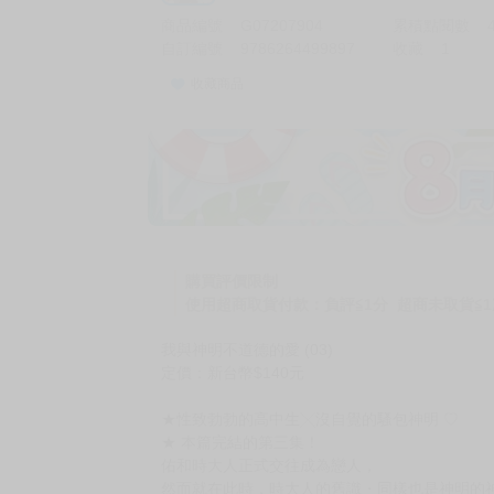
商品編號
G07207904
累積點閱數
自訂編號
9786264499897
收藏
1
收藏商品
購買評價限制
使用超商取貨付款：負評≦1分 超商未取貨≦1
我與神明不道德的愛 (03)
定價：新台幣$140元
★性致勃勃的高中生╳沒自覺的騷包神明 ♡
★ 本篇完結的第三集！
佑和時大人正式交往成為戀人，
然而就在此時，時大人的舊識・同樣也是神明的