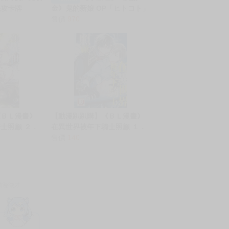
先攻卡牌
金》鬼的新娘 OP「ヒトコト」
 紙牌 收藏卡
ClariS｜店鋪特典可選
售價
970
《ＢＬ漫畫》
【動漫趴趴購】《ＢＬ漫畫》
士照顧 ２．
在異世界被年下騎士照顧 １．
文
猫乃森シマ．青文
售價
140
動漫徵才