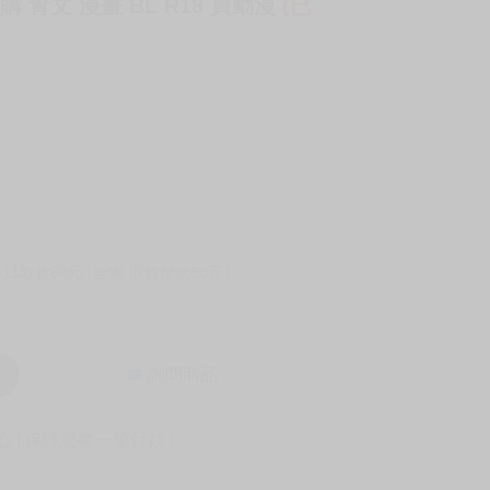
購 青文 漫畫 BL R18 買動漫
(已
-11取貨60元
全家 取貨付款60元
詢問商品
! 保障您每一筆付款 !