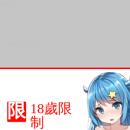
多麽脆弱與不幸。
。
，下標後視同完全同意】
尋其他店家，謝謝。
變動，一旦收到就會盡快寄出。
到齊後一起發貨。
品為主。
反應，逾期不受理。
限
18歲限
反應，將直接加入黑名單，還請下單後準時取貨。
制
意。