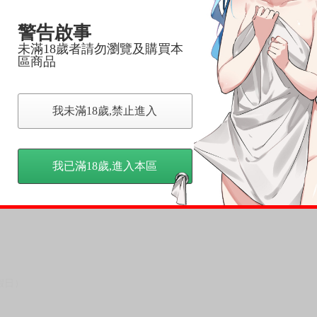
，以保障買賣家雙方權益。
警告啟事
訂金，訂金將以專屬訂金賣場方式收取，
未滿18歲者請勿瀏覽及購買本
區商品
認收貨後，訂金賣場將由大廚取消，
，請慎重下單。
商品為準，可能有色差。
我未滿18歲,禁止進入
台灣到貨時間，發售及到貨時間依廠商實際出貨為準，
請諒解。
我已滿18歲,進入本區
假日）