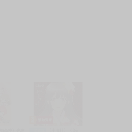
青桐高校》先攻
【小凜社】《免訂
一般預購