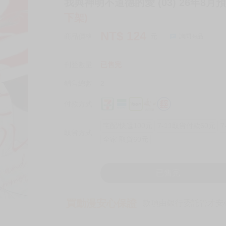
我與神明不道德的愛 (03) 26年8月預
下架)
NT$
124
商品價格
元
詢問商品
刊登數量
已售完
銷售總數
2
付款方式
宅配/快遞100元
7-11取貨付款60元
7
取貨方式
全家 取貨60元
已售完
買動漫安心保證
款項由銀行委託管才安心 