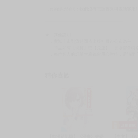
【買動漫提醒您：我們沒有電話聯繫與電話客服
━━━━━━━━━━━━━━━━━━
★ 其他說明
．實際上市到貨時間依出版社最終公布為主。
．商品如有【現貨】或【免運】，賣場都會特
．每位客人的訂單大廚都會用心對待，還請耐
猜你喜歡
【動漫趴趴購】《漫畫》失戀
【生文】《W