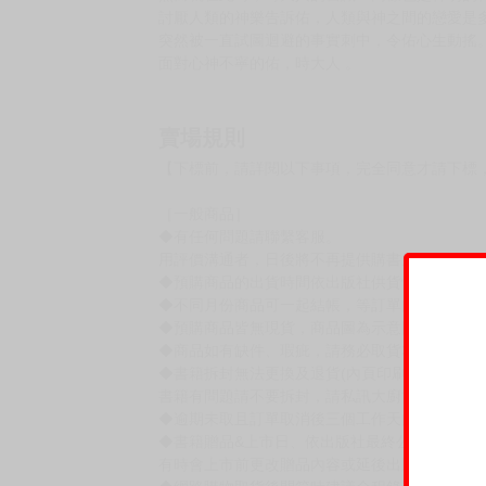
討厭人類的神樂告訴佑，人類與神之間的戀愛是
突然被一直試圖迴避的事實刺中，令佑心生動搖
面對心神不寧的佑，時大人 。
賣場規則
【下標前，請詳閱以下事項，完全同意才請下標
［一般商品］
◆有任何問題請聯繫客服。
用評價溝通者，日後將不再提供購書服務，請另
◆預購商品的出貨時間依出版社供貨情形會有所
◆不同月份商品可一起結帳，等訂單內所有商品
◆預購商品皆無現貨，商品圖為示意圖，請以實
◆商品如有缺件、瑕疵，請務必取貨3日內留言
◆書籍拆封無法更換及退貨(內頁印刷瑕疵例外)
書籍有問題請不要拆封，請私訊大廚協助。
◆逾期未取且訂單取消後三個工作天內未有任何
◆書籍贈品&上市日、依出版社最終公布為主。
有時會上市前更改贈品內容或延後出版，還請注