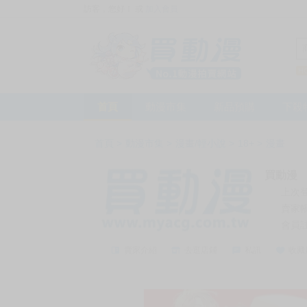
訪客，您好！
或
加入會員
首頁
動漫市集
新品預購
下殺
首頁
>
動漫市集
>
漫畫/輕小說
>
18+
>
漫畫
買動漫
上次
賣家
會員
賣家介紹
去逛店鋪
私訊
收藏