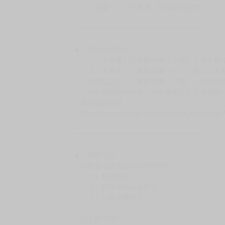
－每週一～三下單者，於隔週四出貨
━━━━━━━━━━━━━━━━━━
★ 賣場出貨方式
［１～２本書］三層氣泡布（２圈）＋ＰＥ破
［３～７本書］三層氣泡布（４～５圈）＋Ｐ
［８本以上］ 三層氣泡布（２圈）＋紙箱出
（另有加固紙箱賣場，如有需要可至賣場加購
加固紙箱賣場：
https://www.myacg.com.tw/goods_detail.php
━━━━━━━━━━━━━━━━━━
★ 聯繫方式
如對賣場或商品有任何問題可：
（１）私訊留言
（２）於賣場商品頁留言
（３）訂單回覆留言
以上皆可唷～