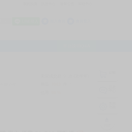
我的拍賣
訊息中心
最新公告
幫助中心
│
│
│
8 OFF
加入會員
會員登入
LINE登入
平台說明Q&A
結帳
未完成交易
0
次 (近半年)
商品
7043
件
有限公司
❔
訊息
中心
信用
99
%
常用
功能
TOP