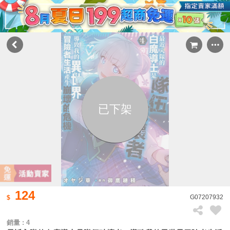
已下架
124
G07207932
銷量 : 4