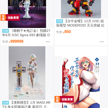
【台中金曜】12月 GSC 組
預購
裝模型 MODEROID 天元突破 紅
蓮螺巖 紅蓮螺巖 再版 0904
《豬帽子✬免訂金》預購27
預購
850
售價
年6月 GSC figma 693 劇場版 O
VERLORD 聖王國篇 雅兒貝德 0
999999
售價
913
【漢斯模型】1月 MAGI AR
預購
TS 兔女郎服裝計畫 索菲亞· F·