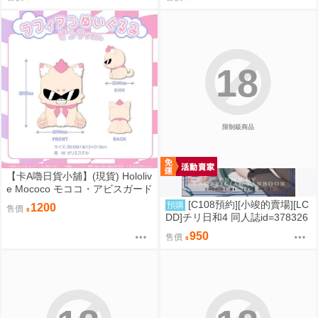
d=3735920
=3764106
18
限制級商品
【卡A嚕日貨小舖】(現貨) Hololiv
e Mococo モココ・アビスガード
誕生日記念2024 ラフィアンぬい
[C108預約][小竣的賣場][LC
預購
1200
售價
ぐるみ ピンクver. 布偶
DD]チリ日和4 同人誌id=378326
2
950
售價