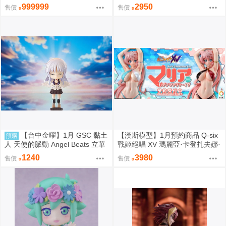
r 1/7 再販 0906
PERIHAPI! 換裝小公仔集2 中盒
999999
2950
售價
售價
0829
【台中金曜】1月 GSC 黏土
【漢斯模型】1月預約商品 Q-six
預購
人 天使的脈動 Angel Beats 立華
戰姬絕唱 XV 瑪麗亞·卡登扎夫娜·
奏 再版 0904
伊芙 通常版 油光版 1/7 PVC
1240
3980
售價
售價