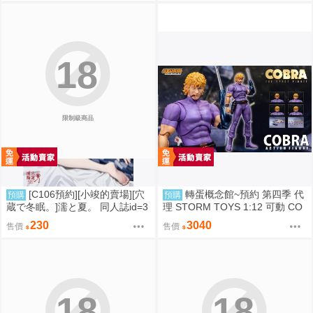
18
限制級商品
[C106預約][小竣的賣場][穴
轉蛋概念館~預約 第四季 代
預購
預購
蔵で冬眠。]濡と夏。 同人誌id=3
理 STORM TOYS 1:12 可動 CO
181919
BRA 眼鏡蛇 超商付款免訂金
230
3040
售價
售價
18
18