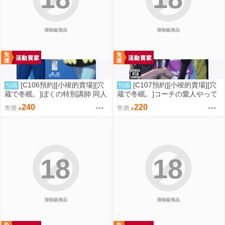
限制級商品
限制級商品
[C106預約][小竣的賣場][穴
[C107預約][小竣的賣場][穴
預購
預購
蔵で冬眠。]ぼくの特別講師 同人
蔵で冬眠。]コーチの愛人やって
誌id=3056952
るって本当ですか 同人誌id=342
240
220
售價
售價
5212
18
18
限制級商品
限制級商品