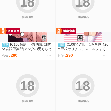
18
18
限制級商品
限制級商品
[C108預約][小竣的賣場][肉
[C108預約][かにみそ屋]42c
預購
預購
体言語倶楽部]アンタの男もらう
m巨根ヤリチンアストルフォく
わよ 同人誌id=3768124
ん男の娘コスプレイヤーがコス
280
290
售價
售價
プレイヤーとパコる本 FGO 同
人誌id=3763546
18
18
限制級商品
限制級商品