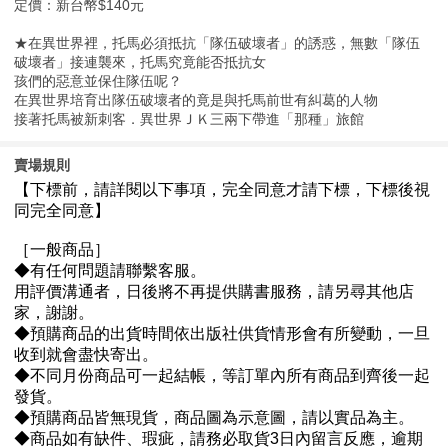
定價：新台幣$140元
★在異世界裡，托馬必須抵抗「隊伍破壞者」的誘惑，無數「隊伍
破壞者」接連襲來，托馬究竟能否抵抗女
孩們的惡意並保住隊伍呢？
在異世界培育出隊伍破壞者的竟是與托馬前世有糾葛的人物
接著托馬被新刺客．異世界ＪＫ三兩下帶進「那種」旅館
賣場規則