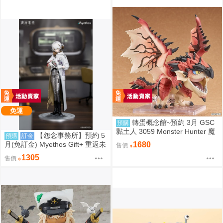
免運
轉蛋概念館~預約 3月 GSC
預購
黏土人 3059 Monster Hunter 魔
【怨念事務所】預約 5
預購
訂金
物獵人 火龍 雄火龍 超商付款免
月(免訂金) Myethos Gift+ 重返未
1680
售價
訂金
來 1999 兔毛手袋 1/8 1011
1305
售價