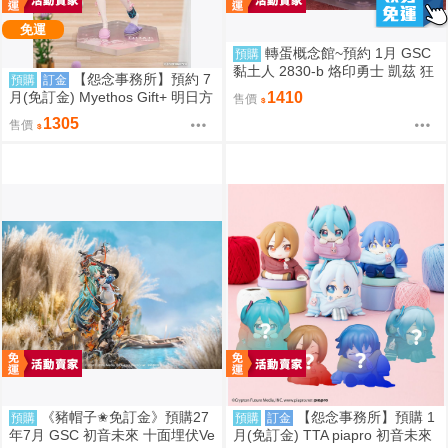
免運
轉蛋概念館~預約 1月 GSC
預購
黏土人 2830-b 烙印勇士 凱茲 狂
【怨念事務所】預約 7
預購
訂金
戰士鎧甲Ver. BLOOD EDITION
月(免訂金) Myethos Gift+ 明日方
1410
售價
舟 純燼艾雅法拉 後來的故事Ver
1305
售價
1/8 1011
《豬帽子✬免訂金》預購27
【怨念事務所】預購 1
預購
預購
訂金
年7月 GSC 初音未來 十面埋伏Ve
月(免訂金) TTA piapro 初音未來