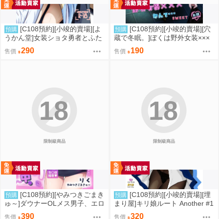
[C108預約][小竣的賣場][よ
[C108預約][小竣的賣場][穴
預購
預購
うかん堂]女装ショタ勇者とふた
蔵で冬眠。]ぼくは野外女装×××
なり僧侶 同人誌id=3783030
なんて…SWEET 同人誌id=3774
290
190
售價
售價
615
18
18
限制級商品
限制級商品
[C108預約][やみつきごまき
[C108預約][小竣的賣場][埋
預購
預購
ゅ～]ダウナーOLメス男子、エロ
まり屋]キリ娘ルート Another #1
がり残業中。【特典付】 同人誌i
0 中編 ~浮気デート編~ 同人誌id
390
320
售價
售價