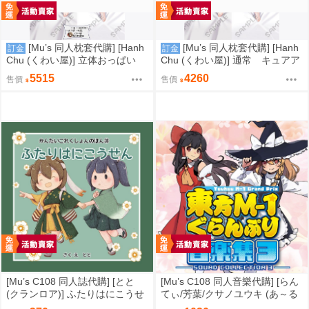
[Mu’s 同人枕套代購] [Hanh
[Mu’s 同人枕套代購] [Hanh
訂金
訂金
Chu (くわい屋)] 立体おっぱい
Chu (くわい屋)] 通常 キュアア
キュアアルカナシャドウ_るる
ルカナシャドウ_るるか (Hanh
5515
4260
售價
售價
か (HanhChu)抱き枕カバー (名
Chu)抱き枕カバー (名探偵プリ
探偵プリキュア!)
キュア!)
[Mu’s C108 同人誌代購] [とと
[Mu’s C108 同人音樂代購] [らん
(クランロア)] ふたりはにこうせ
てぃ/芳葉/クサノユウキ (あ～る
ん (艦隊收藏、艦娘)
の～と)] 東方M-1ぐらんぷり音楽