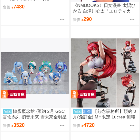
希琳 機甲修女 亮色特別版 高峰N
《NMBOOKS》日文漫畫 太陽ひ
7480
售價
adare
かる 白津川心太「エロティカ
ル・ウィザードと12人の花嫁
290
售價
(4)」
轉蛋概念館~預約 2月 GSC
【怨念事務所】預約 3
預購
預購
訂金
盲盒系列 初音未來 雪未來全明星
月(免訂金) MH限定 Lucrea 無職
模型收藏 Vol.2 8入 超商付款免訂
轉生 艾莉絲 全高約27公分 0816
3520
4720
售價
售價
金