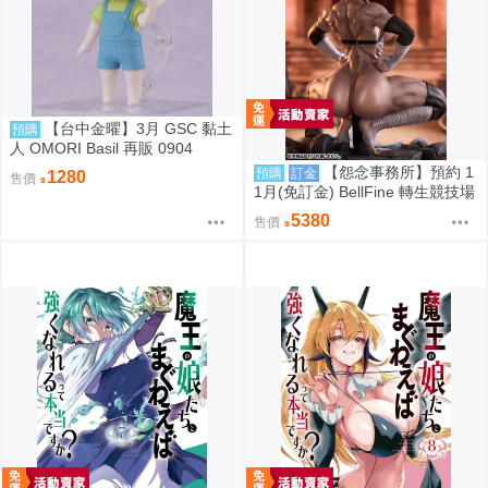
【台中金曜】3月 GSC 黏土
預購
人 OMORI Basil 再販 0904
【怨念事務所】預約 1
預購
訂金
1280
售價
1月(免訂金) BellFine 轉生競技場
瑪爾 巴洛克 1/6 0830
5380
售價