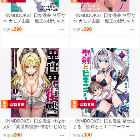
《NMBOOKS》日文漫畫 冬野な
《NMBOOKS》日文漫畫 冬野な
べ カモメ山脈「魔王の娘たちと
べ カモメ山脈「魔王の娘たちと
まぐわえば強くなれるって本当
まぐわえば強くなれるって本当
290
290
售價
售價
ですか？ (7)」
ですか？ (8)」
《NMBOOKS》日文漫畫 せなか
《NMBOOKS》日文漫畫 富士山
太郎「異世界復讐~俺をいじめた
まる「聖剣とビキニアーマー
奴らを最強スキルで支配する~
(1)」
260
300
售價
售價
(1)」