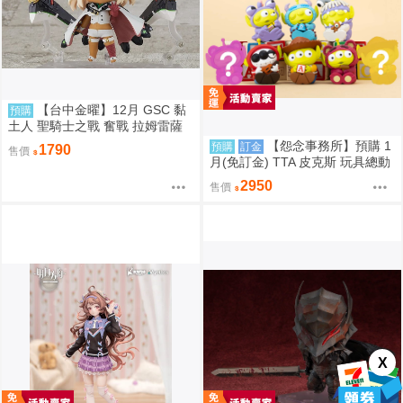
【台中金曜】12月 GSC 黏
預購
土人 聖騎士之戰 奮戰 拉姆雷薩
爾=瓦倫泰 再版 0904
【怨念事務所】預購 1
預購
訂金
1790
售價
月(免訂金) TTA 皮克斯 玩具總動
員 三眼怪 PERIHAPI! 靠肩小公仔
2950
售價
集 中盒 0829
X