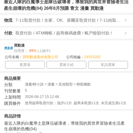
最近入隊的白魔導士是隊伍破壞者，導致我的異世界冒險者生活
產生崩壞的危機(04) 26年8月預購 青文 漫畫 買動漫
物流
7-11取貨付款 / 全家、OK、萊爾富取貨付款 / 7-11純取貨 / 全家、OK、萊爾富純取貨 / 宅配/快遞 /
付款
取貨付款 / ATM轉帳 / 超商條碼繳費 / 帳戶餘額付款 /
買動漫
信用度：
99%
(上線中)
公司名稱：
買對動漫股份有限公司
公司統編：
24553282
逛賣場
賣家介紹
私訊賣家
商品摘要
分類
漫畫/輕小說 > 漫畫 > 其他類型 > 輕鬆幽默
刊登數量
5
上架時間
2026-06-17 15:12:48
購買條件
使用超商取貨付款：負評≦1分 超商未取貨≦1次 未完成交易≦1次
商品詳情
最近入隊的白魔導士是隊伍破壞者，導致我的異世界冒險者生活產
生崩壞的危機(04)