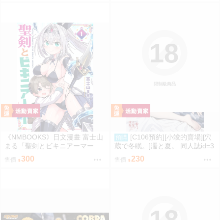
18
限制級商品
《NMBOOKS》日文漫畫 富士山
[C106預約][小竣的賣場][穴
預購
まる「聖剣とビキニアーマー
蔵で冬眠。]濡と夏。 同人誌id=3
(1)」
181919
300
230
售價
售價
18