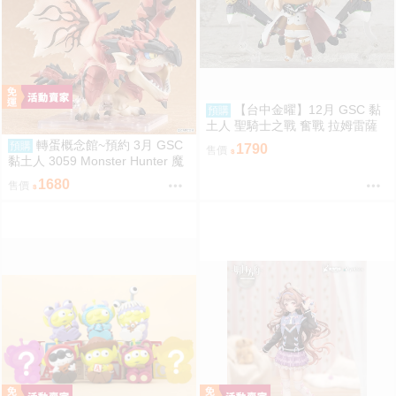
【台中金曜】12月 GSC 黏
預購
土人 聖騎士之戰 奮戰 拉姆雷薩
爾=瓦倫泰 再版 0904
轉蛋概念館~預約 3月 GSC
預購
1790
售價
黏土人 3059 Monster Hunter 魔
物獵人 火龍 雄火龍 超商付款免
1680
售價
訂金