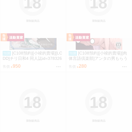
18
18
限制級商品
限制級商品
[C108預約][小竣的賣場][LC
[C108預約][小竣的賣場][肉
預購
預購
DD]チリ日和4 同人誌id=378326
体言語倶楽部]アンタの男もらう
2
わよ 同人誌id=3768124
950
280
售價
售價
18
18
限制級商品
限制級商品