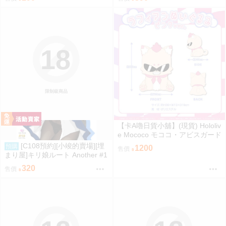
615
d=3735920
18
限制級商品
【卡A嚕日貨小舖】(現貨) Hololiv
e Mococo モココ・アビスガード
誕生日記念2024 ラフィアンぬい
[C108預約][小竣的賣場][埋
預購
1200
售價
ぐるみ ピンクver. 布偶
まり屋]キリ娘ルート Another #1
0 中編 ~浮気デート編~ 同人誌id
320
售價
=3764106