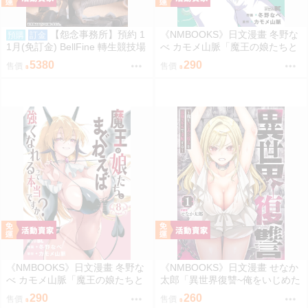
【怨念事務所】預約 1
《NMBOOKS》日文漫畫 冬野な
預購
訂金
1月(免訂金) BellFine 轉生競技場
べ カモメ山脈「魔王の娘たちと
瑪爾 巴洛克 1/6 0830
まぐわえば強くなれるって本当
5380
290
售價
售價
ですか？ (7)」
《NMBOOKS》日文漫畫 冬野な
《NMBOOKS》日文漫畫 せなか
べ カモメ山脈「魔王の娘たちと
太郎「異世界復讐~俺をいじめた
まぐわえば強くなれるって本当
奴らを最強スキルで支配する~
290
260
售價
售價
ですか？ (8)」
(1)」