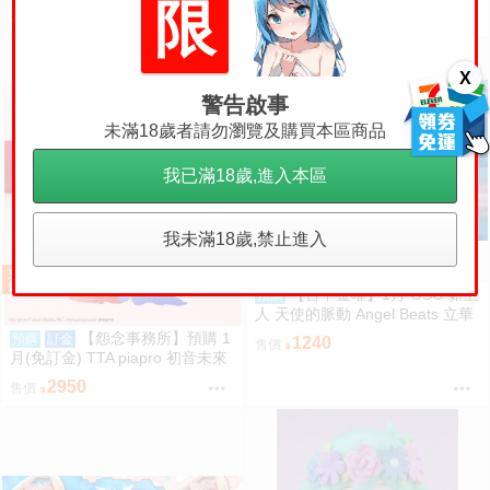
限
戰士鎧甲Ver. BLOOD EDITION
r 1/7 再販 0906
1410
999999
售價
售價
X
警告啟事
未滿18歲者請勿瀏覽及購買本區商品
我已滿18歲,進入本區
我未滿18歲,禁止進入
【台中金曜】1月 GSC 黏土
預購
人 天使的脈動 Angel Beats 立華
奏 再版 0904
【怨念事務所】預購 1
預購
訂金
1240
售價
月(免訂金) TTA piapro 初音未來
PERIHAPI! 換裝小公仔集2 中盒
2950
售價
0829