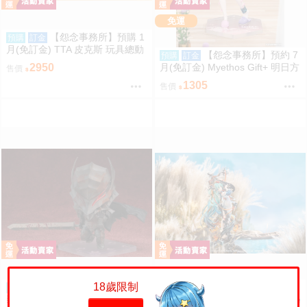
免運
【怨念事務所】預購 1
預購
訂金
月(免訂金) TTA 皮克斯 玩具總動
【怨念事務所】預約 7
預購
訂金
員 三眼怪 PERIHAPI! 靠肩小公仔
月(免訂金) Myethos Gift+ 明日方
2950
售價
集 中盒 0829
舟 純燼艾雅法拉 後來的故事Ver
1305
售價
1/8 1011
18歲限制
轉蛋概念館~預約 1月 GSC
《豬帽子✬免訂金》預購27
預購
預購
黏土人 2830-b 烙印勇士 凱茲 狂
年7月 GSC 初音未來 十面埋伏Ve