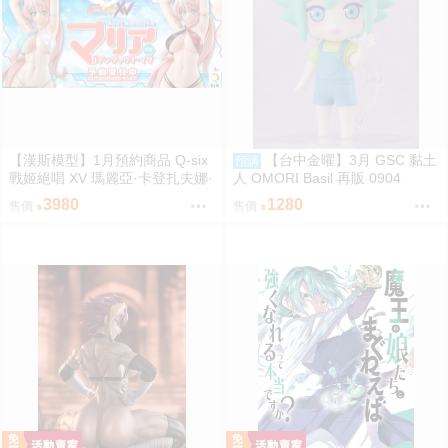
【漢斯模型】1月預約商品 Q-six
【台中金曜】3月 GSC 黏土
預購
戰姬絕唱 XV 瑪麗亞·卡登扎夫娜·
人 OMORI Basil 再販 0904
伊芙 通常版 油光版 1/7 PVC
3980
1280
售價
售價