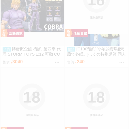
限制級商品
轉蛋概念館~預約 第四季 代
[C106預約][小竣的賣場][穴
預購
預購
理 STORM TOYS 1:12 可動 CO
蔵で冬眠。]ぼくの特別講師 同人
BRA 眼鏡蛇 超商付款免訂金
誌id=3056952
3040
240
售價
售價
18
18
限制級商品
限制級商品