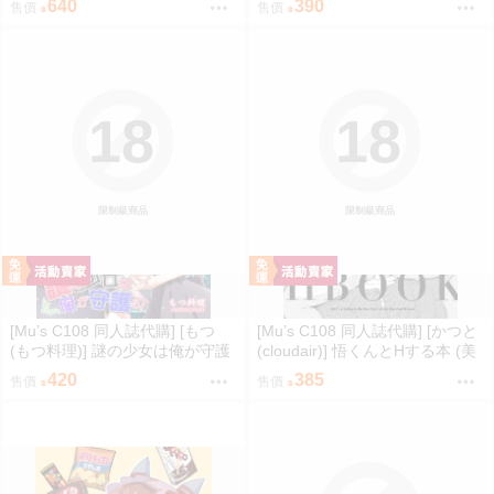
640
390
售價
售價
18
18
限制級商品
限制級商品
[Mu’s C108 同人誌代購] [もつ
[Mu’s C108 同人誌代購] [かつと
(もつ料理)] 謎の少女は俺が守護
(cloudair)] 悟くんとHする本 (美
る (名探偵プリキュア!)
妙寵物光之美少女)
420
385
售價
售價