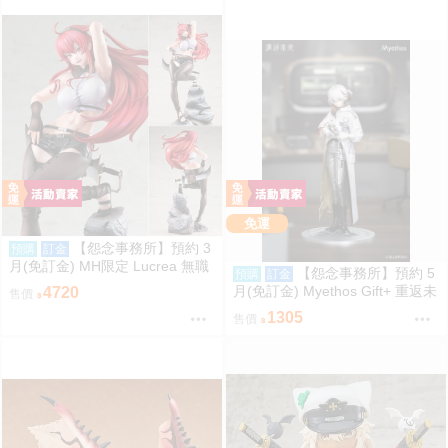
免運
【怨念事務所】預約 3
預購
訂金
月(免訂金) MH限定 Lucrea 無職
【怨念事務所】預約 5
預購
訂金
轉生 艾莉絲 全高約27公分 0816
月(免訂金) Myethos Gift+ 重返未
4720
售價
來 1999 兔毛手袋 1/8 1011
1305
售價