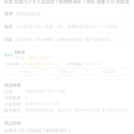
現貨 前魔法少女大姐姐想了解戀愛滋味 1 東販 漫畫 R18 買動漫
選擇
選擇商品數量
物流
7-11取貨付款 / 全家、OK、萊爾富取貨付款 / 7-11純取貨 / 全家、OK、萊爾富純取貨 / 宅配/快遞 /
付款
取貨付款 / ATM轉帳 / 超商條碼繳費 / 帳戶餘額付款 /
買動漫
信用度：
99%
(上線中)
公司名稱：
買對動漫股份有限公司
公司統編：
24553282
逛賣場
賣家介紹
私訊賣家
商品摘要
分類
漫畫/輕小說 > 18+ > 漫畫
刊登數量
1
上架時間
2026-06-22 18:14:21
購買條件
使用超商取貨付款：負評≦1分 超商未取貨≦1次 未完成交易≦1次
商品詳情
前魔法少女大姐姐想了解戀愛滋味 1