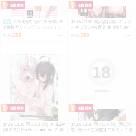
[C108預約][かにみそ屋]42c
[Mu’s C108 同人誌代購] [ギッタ
預購
m巨根ヤリチンアストルフォく
ンギッタン/端音 乱希 (NoFutur
ん男の娘コスプレイヤーがコス
e)] 光凛天使ツインクルハート A
290
385
售價
售價
プレイヤーとパコる本 FGO 同
NOTHER FUTURE (原創)
人誌id=3763546
18
限制級商品
[Mu’s C108 同人誌代購] [AKiEDA
[Mu’s C108 同人誌代購] [愛は無
(米ナス)] Sip Her Juice Vol.2 (原
敵 (恋☆天使同盟)] アルカナ？射
創、百合)
精ルカナ？ (名探偵プリキュア!)