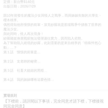
定價：新台幣$140元
出版日期：2026/7/29
因10年前發生的魔法少女與怪人之戰爭，而與姊姊失散的大學生・
櫻木桃李。
偶然得知他所憧憬的前輩・深見紗羅就是那場戰爭中拯救了世界的
魔法少女。
與此同時，怪人再次現身！
紗羅雖挺身應戰卻無法發揮過往實力，因而陷入劣勢。
為了幫助陷入絕境的紗羅，此刻需要的是來自桃李的「特殊怦然心
動」…？
第１話 憧憬的前輩是…
第２話 女老師的秘密…
第３話 社畜大姐姐的黑暗…
第４話 我的姊姊哪有這麼色情…
賣場規則