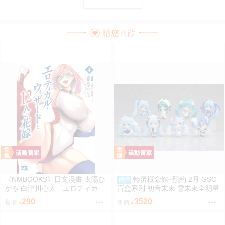
猜您喜歡
《NMBOOKS》日文漫畫 太陽ひ
轉蛋概念館~預約 2月 GSC
預購
かる 白津川心太「エロティカ
盲盒系列 初音未來 雪未來全明星
ル・ウィザードと12人の花嫁
模型收藏 Vol.2 8入 超商付款免訂
290
3520
售價
售價
(4)」
金