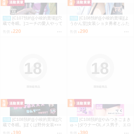
[C107預約][小竣的賣場][穴
[C108預約][小竣的賣場][よ
預購
預購
蔵で冬眠。]コーチの愛人やって
うかん堂]女装ショタ勇者とふた
るって本当ですか 同人誌id=342
なり僧侶 同人誌id=3783030
220
290
售價
售價
5212
18
18
限制級商品
限制級商品
[C108預約][小竣的賣場][穴
[C108預約][やみつきごまき
預購
預購
蔵で冬眠。]ぼくは野外女装×××
ゅ～]ダウナーOLメス男子、エロ
なんて…SWEET 同人誌id=3774
がり残業中。【特典付】 同人誌i
190
390
售價
售價