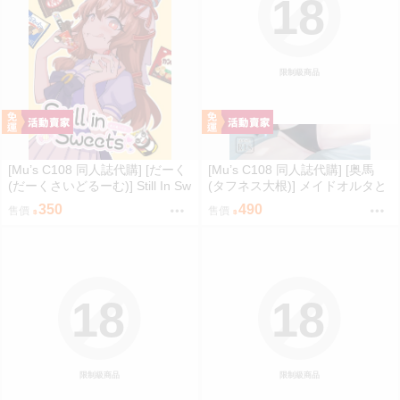
18
限制級商品
[Mu’s C108 同人誌代購] [だーく
[Mu’s C108 同人誌代購] [奥馬
(だーくさいどるーむ)] Still In Sw
(タフネス大根)] メイドオルタと
eets -まだ食べてる...- (賽馬娘)
夏休み (FGO)
350
490
售價
售價
18
18
限制級商品
限制級商品