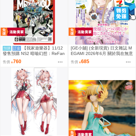
【我家遊樂器】11/12
[GE小舖] (全新現貨) 日文雜誌 M
預購
訂金
發售預購 NS2 暗喻幻想：ReFan
EGAMI 2026年6月 關於我在無意
tazio 鑰匙卡 日版
間被隔壁的天使變成廢柴這件事
760
685
售價
售價
椎名真晝