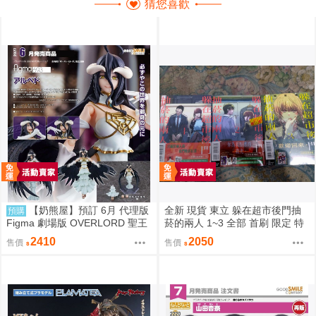
猜您喜歡
【奶熊屋】預訂 6月 代理版
全新 現貨 東立 躲在超市後門抽
預購
Figma 劇場版 OVERLORD 聖王
菸的兩人 1~3 全部 首刷 限定 特
國篇 雅兒貝德 0916
裝 地主 佐佐木 山田 田山 1到3集
2410
2050
售價
售價