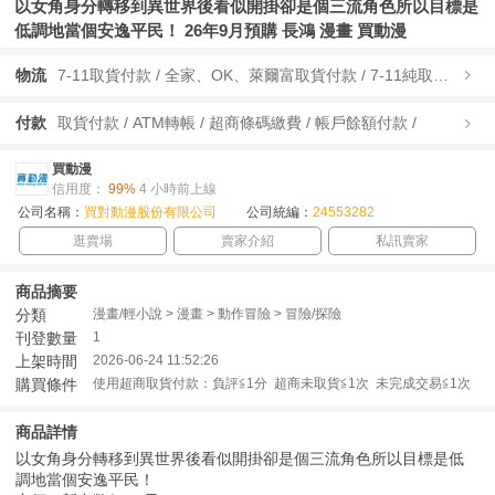
以女角身分轉移到異世界後看似開掛卻是個三流角色所以目標是
低調地當個安逸平民！ 26年9月預購 長鴻 漫畫 買動漫
物流
7-11取貨付款 / 全家、OK、萊爾富取貨付款 / 7-11純取貨 / 全家、OK、萊爾富純取貨 / 宅配/快遞 /
付款
取貨付款 / ATM轉帳 / 超商條碼繳費 / 帳戶餘額付款 /
買動漫
信用度：
99%
4 小時前上線
公司名稱：
買對動漫股份有限公司
公司統編：
24553282
逛賣場
賣家介紹
私訊賣家
商品摘要
分類
漫畫/輕小說 > 漫畫 > 動作冒險 > 冒險/探險
刊登數量
1
上架時間
2026-06-24 11:52:26
購買條件
使用超商取貨付款：負評≦1分 超商未取貨≦1次 未完成交易≦1次
商品詳情
以女角身分轉移到異世界後看似開掛卻是個三流角色所以目標是低
調地當個安逸平民！