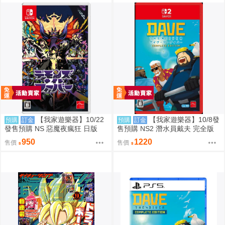
【我家遊樂器】10/22
【我家遊樂器】10/8發
預購
訂金
預購
訂金
發售預購 NS 惡魔夜瘋狂 日版
售預購 NS2 潛水員戴夫 完全版
日版
950
1220
售價
售價