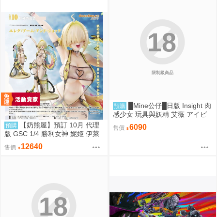
18
限制級商品
█Mine公仔█日版 Insight 肉
預購
感少女 玩具與妖精 艾薇 アイビ
ー 1/1 PMMA D9261
【奶熊屋】預訂 10月 代理
預購
6090
售價
版 GSC 1/4 勝利女神 妮姬 伊萊
格 BOOM與驚嚇 0905
12640
售價
18