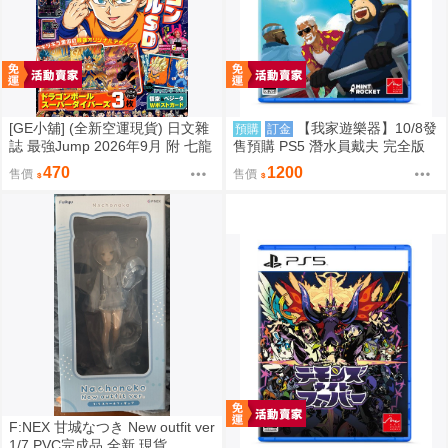
[GE小舖] (全新空運現貨) 日文雜
【我家遊樂器】10/8發
預購
訂金
誌 最強Jump 2026年9月 附 七龍
售預購 PS5 潛水員戴夫 完全版
珠 卡片 明信片 七龍珠SD 遊戲王
日版
470
1200
售價
售價
F:NEX 甘城なつき New outfit ver
1/7 PVC完成品 全新 現貨