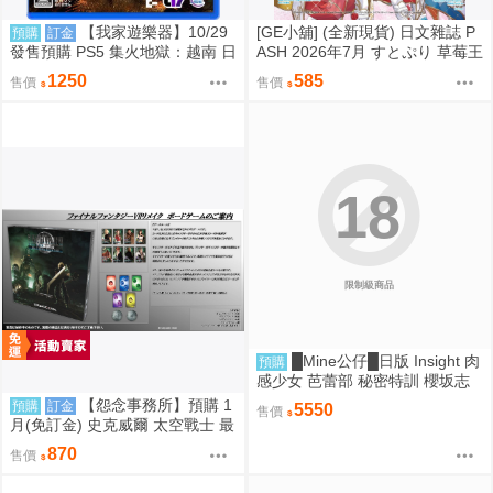
【我家遊樂器】10/29
[GE小舖] (全新現貨) 日文雜誌 P
預購
訂金
發售預購 PS5 集火地獄：越南 日
ASH 2026年7月 すとぷり 草莓王
版
子 魔法帽的工作室
1250
585
售價
售價
18
限制級商品
█Mine公仔█日版 Insight 肉
預購
感少女 芭蕾部 秘密特訓 櫻坂志
穗 桜坂しほ 1/6 PMMA D9262
【怨念事務所】預購 1
預購
訂金
5550
售價
月(免訂金) 史克威爾 太空戰士 最
終幻想 FF7 重生 桌遊 魔晶石獵
870
售價
人 再販 0821