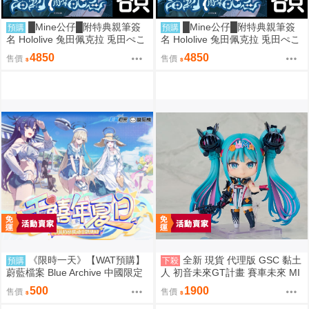
█Mine公仔█附特典親筆簽
█Mine公仔█附特典親筆簽
預購
預購
名 Hololive 兔田佩克拉 兎田ぺこ
名 Hololive 兔田佩克拉 兎田ぺこ
ら 活動7周年記念 七週年紀念套
ら 活動7周年記念 七週年紀念套
4850
4850
售價
售價
組直筆親簽外套T恤
組直筆親簽外套T恤
《限時一天》【WAT預購】
全新 現貨 代理版 GSC 黏土
預購
下殺
蔚藍檔案 Blue Archive 中國限定
人 初音未來GT計畫 賽車未來 MI
官方正版 千年夏日主題快閃店 優
KU 2026Ver 賽車
500
1900
售價
售價
香 乃愛 小雪 莉央 季 研討會 壓克