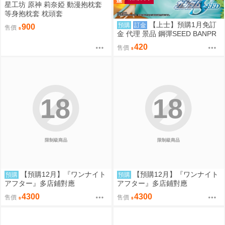
星工坊 原神 莉奈婭 動漫抱枕套
等身抱枕套 枕頭套
【上士】預購1月免訂
預購
訂金
900
售價
金 代理 景品 鋼彈SEED BANPR
ESTO EVOLVE 卡佳里·由拉·阿
420
售價
斯哈 曉之車
18
18
限制級商品
限制級商品
【預購12月】『ワンナイト
【預購12月】『ワンナイト
預購
預購
アフター』多店鋪對應
アフター』多店鋪對應
4300
4300
售價
售價