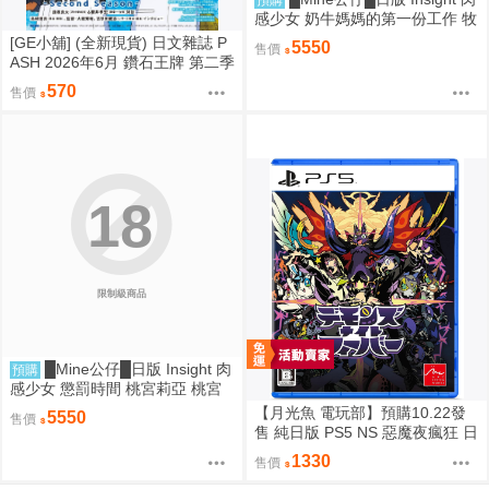
預購
感少女 奶牛媽媽的第一份工作 牧
野小姐 牧野さん 1/6 PMMA D92
[GE小舖] (全新現貨) 日文雜誌 P
5550
售價
59
ASH 2026年6月 鑽石王牌 第二季
賽馬娘 神之雫 魔法帽的工作室
570
售價
18
限制級商品
█Mine公仔█日版 Insight 肉
預購
感少女 懲罰時間 桃宮莉亞 桃宮
りあ 1/6 PMMA D9258
【月光魚 電玩部】預購10.22發
5550
售價
售 純日版 PS5 NS 惡魔夜瘋狂 日
文版
1330
售價