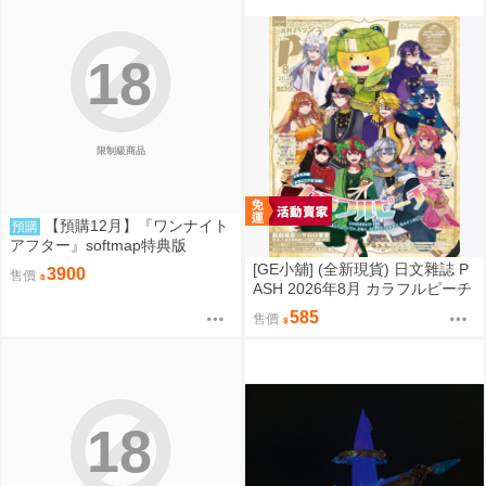
18
限制級商品
【預購12月】『ワンナイト
預購
アフター』softmap特典版
[GE小舖] (全新現貨) 日文雜誌 P
3900
售價
ASH 2026年8月 カラフルピーチ
からぴち Colorful Peach
585
售價
18