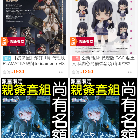
【奶熊屋】預訂 1月 代理版
全新 現貨 代理版 GSC 黏土
預購
下殺
PLAMATEA 繪師toridamono MX
人 我內心的糟糕念頭 山田杏奈
醬 組裝模型 0905
1930
1250
售價
售價