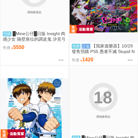
限制級商品
█Mine公仔█日版 Insight 肉
預購
感少女 隔壁座位的調皮鬼 汐見弓
良 1/6 PMMA D9260
【我家遊樂器】10/29
預購
訂金
5550
售價
發售預購 PS5 愚者不滅 Stupid N
ever Dies 日版
1420
售價
18
限制級商品
█Mine公仔█日版 Insight 肉