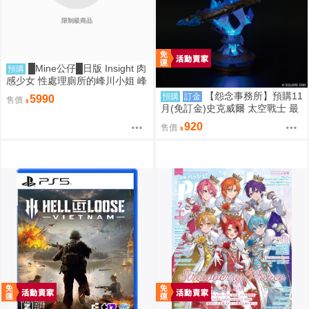
限制級商品
█Mine公仔█日版 Insight 肉
預購
感少女 性處理廁所的峰川小姐 峰
川さん 1/5 PMMA D9263
【怨念事務所】預購11
預購
訂金
5990
售價
月(免訂金)史克威爾 太空戰士 最
終幻想 FF14 以太之光 微縮模型
920
售價
小夜燈 三次再販 0824