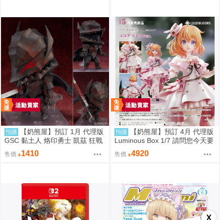
力立牌 立牌 徽章 鑰匙圈 YOSTA
R 模玩熊
【奶熊屋】預訂 1月 代理版
【奶熊屋】預訂 4月 代理版
預購
預購
GSC 黏土人 烙印勇士 凱茲 狂戰
Luminous Box 1/7 請問您今天要
士鎧甲Ver BLOOD EDITION 090
來點兔子嗎？ 心愛 禮服Ver 0905
1410
4920
售價
售價
5
X