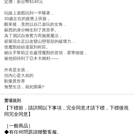
定價：新台幣$140元
玩線上遊戲玩到一半睡著，
30歲左右的疲憊上班族，
醒來後…竟然以自己遊玩的女角．
蘇西的身分轉生到了異世界。
為了測試自身實力而施展魔法，
卻展現出足以改變山巒形狀的破壞力…
使魔獸紛紛逃竄到村莊。
她出手幫助正在處理魔獸的首領．霍華德後，
被他招待到了亞木卡姆村——
外表是女孩…
但內心是大叔的
歡樂異世界
無雙生活，就此開幕!!
賣場規則