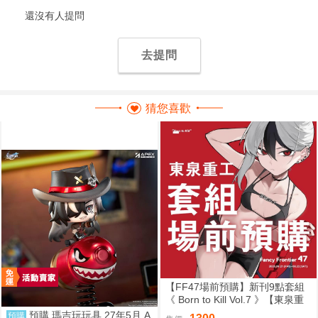
還沒有人提問
去提問
猜您喜歡
【FF47場前預購】新刊9點套組
《 Born to Kill Vol.7 》【東泉重
工】[ 蔚藍檔案 ブルアカ / 鬼方佳
預購 瑪吉玩玩具 27年5月 A
預購