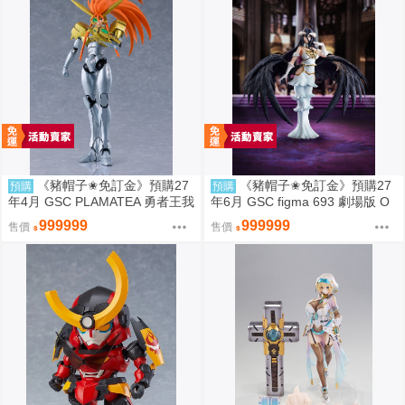
《豬帽子✬免訂金》預購27
《豬帽子✬免訂金》預購27
預購
預購
年4月 GSC PLAMATEA 勇者王我
年6月 GSC figma 693 劇場版 O
王凱牙 獅子王凱 0906
VERLORD 聖王國篇 雅兒貝德 0
999999
999999
售價
售價
913