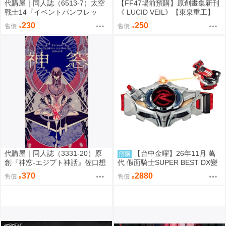
代購屋｜同人誌（6513-7）太空
【FF47場前預購】原創畫集新刊
戰士14『イベントパンフレッ
《 LUCID VEIL》【東泉重工】
ト』【頭割り】運営 なては
230
250
售價
售價
代購屋｜同人誌（3331-20）原
【台中金曜】26年11月 萬
預購
創『神窓-エジプト神話』佐口想
代 假面騎士SUPER BEST DX變
ORO
身腰帶Drive驅動器&移速手鐲 再
370
2880
售價
售價
版 0814