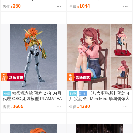
aa / 美鈴x手毬 / 秦谷美鈴 / 月村
重版 0814
250
1044
售價
售價
手毬 / 學園偶像大師 / 全年齡 / 百
合ONLY ]
轉蛋概念館 預約 27年04月
【怨念事務所】預約 4
預購
預購
訂金
代理 GSC 組裝模型 PLAMATEA
月(免訂金) MiraiMira 學園偶像大
勇者王 獅子王凱 約16公分 免訂
師 花海咲季 雨後鳶尾花 特訓前V
1665
4380
售價
售價
金
er 1/7 0927