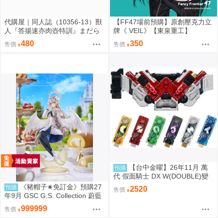
代購屋｜同人誌（10356-13）獸
【FF47場前預購】原創壓克力立
人『答揚速亦肉壺特訓』まだら
牌《 VEIL》【東泉重工】
模様 まんだら亭
480
350
售價
售價
【台中金曜】26年11月 萬
預購
代 假面騎士 DX W(DOUBLE)變
身腰帶(平成20周年VER.) 再版 0
《豬帽子✬免訂金》預購27
預購
2520
售價
814
年9月 GSC G.S. Collection 蔚藍
檔案 渚 ～花香微笑～ 1/7 0920
999999
售價