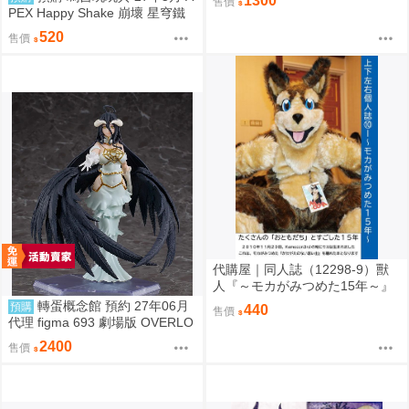
1300
售價
世子 カヨコ ]
PEX Happy Shake 崩壞 星穹鐵
道 Q版搖搖樂 波提歐 1002
520
售價
代購屋｜同人誌（12298-9）獸
人『～モカがみつめた15年～』
上下左右 ふちなし印刷
轉蛋概念館 預約 27年06月
預購
440
售價
代理 figma 693 劇場版 OVERLO
RD 聖王國篇 雅兒貝德 免訂金
2400
售價