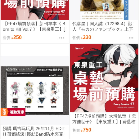
【FF47場前預購】新刊單本《 B
代購屋｜同人誌（12298-4）獸
orn to Kill Vol.7 》【東泉重工】[
人『モカのファンブック』上下
蔚藍檔案 ブルアカ / 鬼方佳世子
左右 ふちなし印刷
250
330
售價
售價
カヨコ ]
【FF47場前預購】大滑鼠墊《 鬼
方佳世子》【東泉重工】[ 蔚藍檔
案 ブルアカ / 鬼方佳世子 カヨコ
預購 瑪吉玩玩具 26年11月 EDIT
750
售價
]
H 孤獨搖滾! 團結Band防水夾克