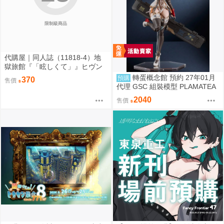
限制級商品
代購屋｜同人誌（11818-4）地
獄旅館『「眩しくて」』ヒヴン
ショウ ないない★ぱらだいす
轉蛋概念館 預約 27年01月
預購
370
售價
代理 GSC 組裝模型 PLAMATEA
繪師toridamono MX醬 約16公分
2040
售價