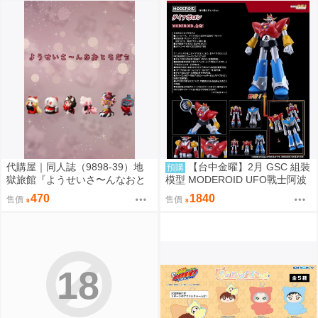
代購屋｜同人誌（9898-39）地
【台中金曜】2月 GSC 組裝
預購
獄旅館『ようせいさ〜んなおと
模型 MODEROID UFO戰士阿波
もだち』ia さくらんぼアイス
羅 大阿波羅 0904
470
1840
售價
售價
18