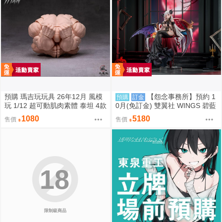
預購 瑪吉玩玩具 26年12月 風模
【怨念事務所】預約 1
預購
訂金
玩 1/12 超可動肌肉素體 泰坦 4款
0月(免訂金) 雙翼社 WINGS 碧藍
膚色 0828
航線 阿爾比恩 銀月下的夜之眷屬
1080
5180
售價
售價
1/7 0927
18
限制級商品