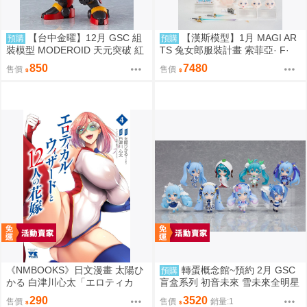
【台中金曜】12月 GSC 組
【漢斯模型】1月 MAGI AR
預購
預購
裝模型 MODEROID 天元突破 紅
TS 兔女郎服裝計畫 索菲亞· F·
蓮螺巖 紅蓮螺巖 再版 0904
希琳 機甲修女 亮色特別版 高峰N
850
7480
售價
售價
adare
《NMBOOKS》日文漫畫 太陽ひ
轉蛋概念館~預約 2月 GSC
預購
かる 白津川心太「エロティカ
盲盒系列 初音未來 雪未來全明星
ル・ウィザードと12人の花嫁
模型收藏 Vol.2 8入 超商付款免訂
290
3520
售價
售價
銷量:1
(4)」
金