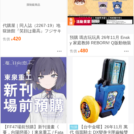
限制級商品
代購屋｜同人誌（2267-19）地
獄旅館『笑顔は最高』フジサキ
芥屋
預購 瑪吉玩玩具 26年11月 Ensk
420
售價
y 家庭教師 REBORN! Q版動物裝
珠鍊布偶吊飾 娃娃 5款分售 0814
480
售價
【FF47場前預購】新刊漫畫《
【台中金曜】26年11月 萬
預購
蔓，向陽戀慕》[ 東泉重工 / Fata
代 假面騎士 DX變身卡匣齒輪雙