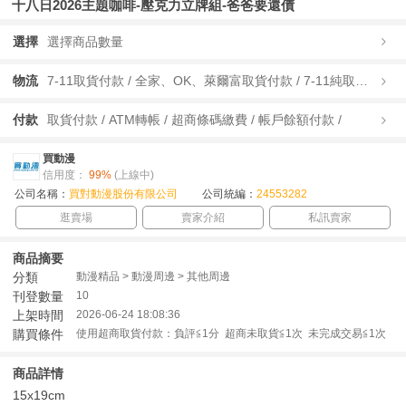
十八日2026主題咖啡-壓克力立牌組-爸爸要還債
選擇
選擇商品數量
物流
7-11取貨付款 / 全家、OK、萊爾富取貨付款 / 7-11純取貨 / 全家、OK、萊爾富純取貨 / 宅配/快遞 /
付款
取貨付款 / ATM轉帳 / 超商條碼繳費 / 帳戶餘額付款 /
買動漫
信用度：
99%
(上線中)
公司名稱：
買對動漫股份有限公司
公司統編：
24553282
逛賣場
賣家介紹
私訊賣家
商品摘要
分類
動漫精品 > 動漫周邊 > 其他周邊
刊登數量
10
上架時間
2026-06-24 18:08:36
購買條件
使用超商取貨付款：負評≦1分 超商未取貨≦1次 未完成交易≦1次
商品詳情
15x19cm