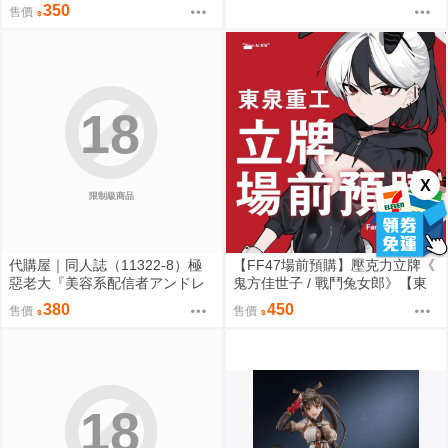
角色壓克力立牌 0901
350
售價
18
X
限制級商品
代購屋｜同人誌（11322-8）極
【FF47場前預購】壓克力立牌《
惡老大『美容系配信者アンドレ
鬼方佳世子 / 戰鬥兔女郎》【東
アルフスと解説のヴァサゴさ
泉重工】[ 蔚藍檔案 ブルアカ / 鬼
380
450
售價
售價
ん』龍童誠斗 隠秘哲学社
方佳世子 カヨコ ]
18