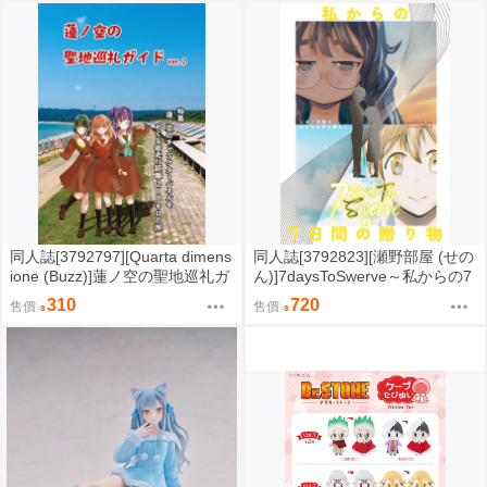
同人誌[3792797][Quarta dimens
同人誌[3792823][瀬野部屋 (せの
ione (Buzz)]蓮ノ空の聖地巡礼ガ
ん)]7daysToSwerve～私からの7
イドvre.2 (蓮之空女學院學園偶
日間の贈り物～#2 (性轉)
310
720
售價
售價
像俱樂部)