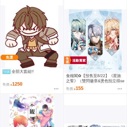
免運
全部大套組!!
預購
食糧閣✿【預售至8/22】《星旅
之誓》（雙閃徽章&燙色拍立得se
1250
售價
t、壓克力色紙、乾花麻將、菱形
155
售價
雙片吊飾）星穹鐵道／白厄／同
人／桐羽