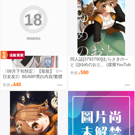
18
限制級商品
同人誌[3792790][むらさきの～
と ()]ゆめのおと。 (虛擬YouTub
er)
〔08月下旬預定〕【龍龍】《一
590
售價
日女友2》B5/68P黑白內頁/繁體
中文⬢黑市兔 (parody: BanG Dre
440
售價
am! It's MyGO!!!!! Ave Mujica 迷
途之子 頌樂人偶 バンドリ！) FF
47