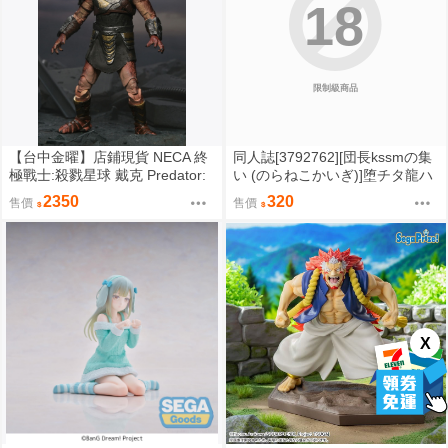
18
限制級商品
【台中金曜】店鋪現貨 NECA 終
同人誌[3792762][団長kssmの集
極戰士:殺戮星球 戴克 Predator:
い (のらねこかいぎ)]堕チタ龍ハ
Badlands Dek 7吋可動人偶
異形ヲ孕ミテ (蔚藍檔案)
2350
320
售價
售價
X