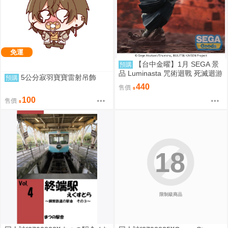
免運
【台中金曜】1月 SEGA 景
預購
品 Luminasta 咒術迴戰 死滅迴游
5公分寂羽寶寶雷射吊飾
預購
禪院直哉 0901
440
售價
100
售價
18
限制級商品