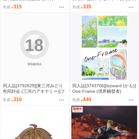
女神妮姬)
315
335
售價
售價
18
限制級商品
同人誌[3792829][東三河みどり
同人誌[3743706][lazward (かも)]
色同好会 (三河のアオヤミー)]フ
One-Frame (境界觸發者)
ィッシュいんぐオンザベッド (偶
310
440
售價
售價
像大師)