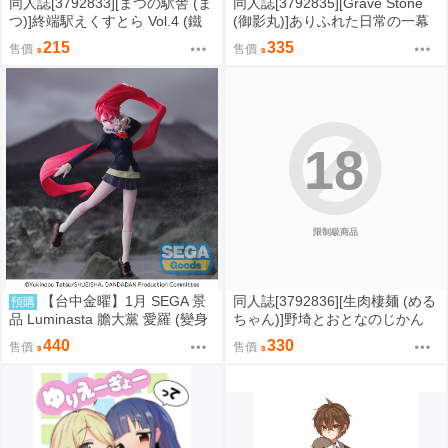
同人誌[3792833][まつの駅舎 (ま
同人誌[3792835][Grave Stone
つ)]終端駅えくすとら Vol.4 (鐵
(御影丸)]ありふれた日常の一幕
道)
(初音VOICEROID)
215
335
售價
售價
18
限制級商品
【台中金曜】1月 SEGA 景
同人誌[3792836][生肉棲麺 (める
預購
品 Luminasta 膽大黨 愛羅 (變身
ちゃん)]野埼とおとなのじかん
版) 0901
(艦隊收藏)
440
330
售價
售價