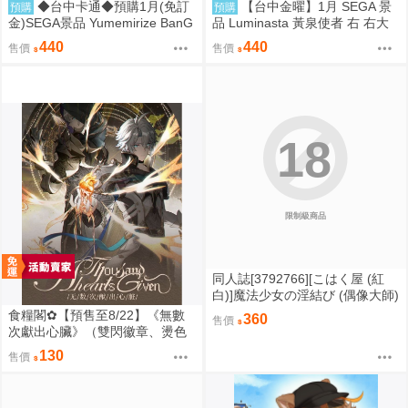
◆台中卡通◆預購1月(免訂
【台中金曜】1月 SEGA 景
預購
預購
金)SEGA景品 Yumemirize BanG
品 Luminasta 黃泉使者 右 右大
Dream Ave Mujica 若葉睦
人 0901
440
440
售價
售價
18
限制級商品
同人誌[3792766][こはく屋 (紅
白)]魔法少女の淫結び (偶像大師)
食糧閣✿【預售至8/22】《無數
360
售價
次獻出心臟》（雙閃徽章、燙色
大拍立得&逆向對裱塔羅牌、壓克
130
售價
力雙閃色紙、彩窗普麻、彩窗立
牌）星穹鐵道／白厄／同人／桐
羽