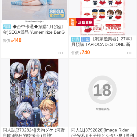
◆台中卡通◆預購1月(免訂
預購
金)SEGA景品 Yumemirize BanG
Dream Ave Mujica 豐川祥子
【我家遊樂器】27年1
預購
訂金
440
售價
月預購 TAPIOCA Dr.STONE 新
石紀 冬裝斗篷布偶 娃娃 6款可選
740
售價
18
限制級商品
同人誌[3792824][天狗ダケ (河野
同人誌[3792828][Image Rider
息吹)]熱狂的後援会 (原神)
(子安和)]王子様とシタい夏 (勝利