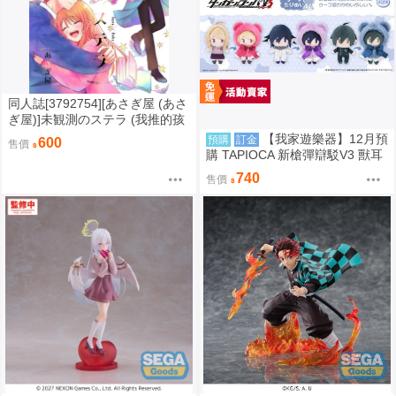
同人誌[3792754][あさぎ屋 (あさ
ぎ屋)]未観測のステラ (我推的孩
子)
【我家遊樂器】12月預
預購
訂金
600
售價
購 TAPIOCA 新槍彈辯駁V3 獸耳
斗篷布偶 3款可選
740
售價