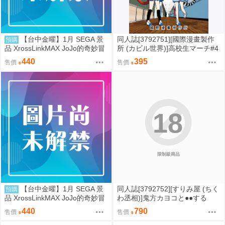
【台中金曜】1月 SEGA 景
同人誌[3792751][國際漫畫製作
預購
品 XrossLinkMAX JoJo的奇妙冒
所 (カビル世界)]高校生マーチ#4
險 石之海 空條徐倫 0901
(原創)
440
395
售價
售價
18
限制級商品
【台中金曜】1月 SEGA 景
同人誌[3792752][すりみ屋 (ちく
預購
品 XrossLinkMAX JoJo的奇妙冒
わ丞相)]鬼方カヨコと●●する
險 石之海 恩里克 普奇 0901
本 総集編 (蔚藍檔案)
440
790
售價
售價