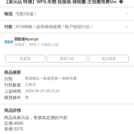
【展示品 特價】WFIL冬戀 桂個展-裱框畫-主視覺塔奧Ver. ◆
物流
宅配/快遞 /
付款
ATM轉帳 / 超商條碼繳費 / 帳戶餘額付款 /
買動漫Myacg2
信用度：
99%
1 分鐘前上線
逛賣場
賣家介紹
私訊賣家
商品摘要
分類
動漫精品 > 動漫周邊 > 海報/布畫
刊登數量
已售完
上架時間
2026-06-24 18:13:16
購買條件
無
商品詳情
商品為展示品，售價為定價的75折
定價:4500
售價:3375