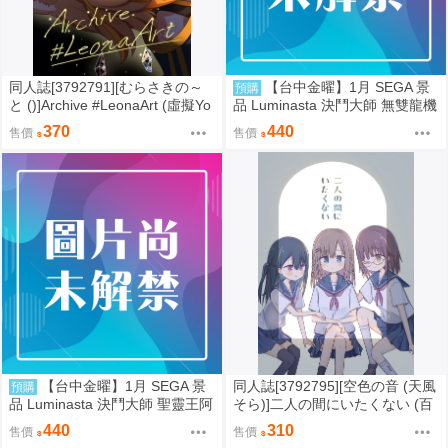
同人誌[3792791][むらさきの～
【台中金曜】1月 SEGA 景
預購
と ()]Archive #LeonaArt (虛擬Yo
品 Luminasta 決鬥大師 無雙龍機
uTuber)
Bolbalzark 0901
370
440
售價
售價
【台中金曜】1月 SEGA 景
同人誌[3792795][空色の音 (天風
預購
品 Luminasta 決鬥大師 聖靈王阿
そら)]二人の間にいたくない (百
爾卡迪亞斯 0901
合)
440
310
售價
售價