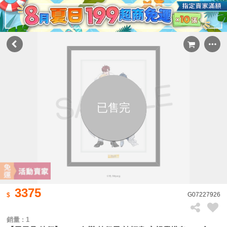
已售完
3375
G07227926
銷量 : 1