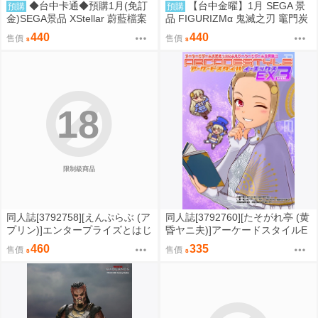
◆台中卡通◆預購1月(免訂
【台中金曜】1月 SEGA 景
預購
預購
金)SEGA景品 XStellar 蔚藍檔案
品 FIGURIZMα 鬼滅之刃 竈門炭
白洲梓 Happy Valentine
治郎 通透世界 0901
440
440
售價
售價
18
限制級商品
同人誌[3792758][えんぷらぶ (ア
同人誌[3792760][たそがれ亭 (黄
プリン)]エンタープライズとはじ
昏ヤニ夫)]アーケードスタイルE
めてえっち (碧藍航線)
X Vol.3 (電玩)
460
335
售價
售價