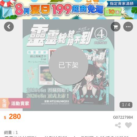
已下架
1 / 4
280
G07227984
銷量 : 1