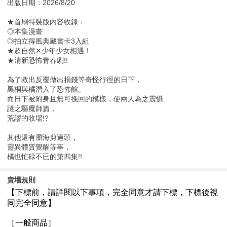
出版日期：2026/8/20
★首刷特裝版內容收錄：
◎本集漫畫
◎拍立得風典藏書卡3入組
★超自然✕少年少女相遇！
★清新恐怖青春劇!!
為了救出反覆做出捐錢等奇怪行徑的日下，
黑桐與橘潛入了恐怖館。
而日下被附身且無可挽回的模樣，使兩人為之震懾…
謎之驅魔師篇，
荒謬的收場!?
其他還有瀏海剪過頭，
靈異體質覺醒等事，
橘也忙碌不已的第四集!!
賣場規則