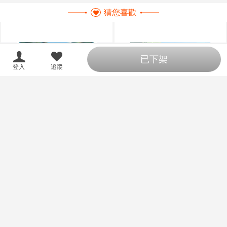
猜您喜歡
已下架
登入
追蹤
[C108預約][かずの娘]AZUR
【小河馬日本代購】預購 26
預購
預購
E SUMMER ARCHIVE 附蜜瓜特
年09月 C108 Hololive NAKIRIU
典小卡 蔚藍檔案 同人誌id=3786
M2 繪師:李神の落書き場
450
360
售價
售價
337