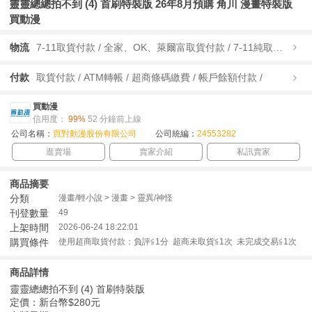
靈靈總總拍不到 (4) 首刷特裝版 26年8月預購 角川 漫畫特裝版
買動漫
物流
7-11取貨付款 / 全家、OK、萊爾富取貨付款 / 7-11純取貨 / 全家、OK、萊爾富純取貨 / 宅配/快遞 /
付款
取貨付款 / ATM轉帳 / 超商條碼繳費 / 帳戶餘額付款 /
買動漫
信用度：
99%
52 分鐘前上線
公司名稱：
買對動漫股份有限公司
公司統編：
24553282
逛賣場
賣家介紹
私訊賣家
商品摘要
分類
漫畫/輕小說 > 漫畫 > 靈異/神怪
刊登數量
49
上架時間
2026-06-24 18:22:01
購買條件
使用超商取貨付款：負評≦1分 超商未取貨≦1次 未完成交易≦1次
商品詳情
靈靈總總拍不到 (4) 首刷特裝版
定價：新台幣$280元