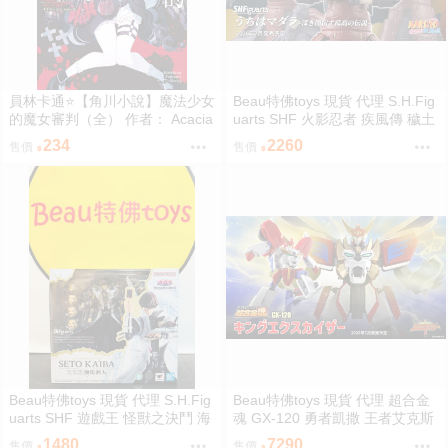
員林卡通⭐️【角川小說】魔法少女
Beau特佛toys 現貨 代理 S.H.Fig
的魔女審判（全） 作者： Acacia
uarts SHF 火影忍者 疾風傳 穢土
(附尼采書套)
轉身 宇智波斑 0209
234
2260
售價
售價
Beau特佛toys 現貨 代理 S.H.Fig
Beau特佛toys 現貨 代理 超合金
uarts SHF 遊戲王 怪獸之決鬥 海
魂 GX-120 勇者凱撒 王者艾克斯
馬瀬人 0209
凱撒 0209
1480
7290
售價
售價