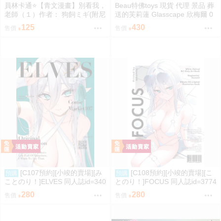
員林卡通⭐️【青文漫畫】別看我，
Beau特佛toys 現貨 代理 景品 葬
老師（１）作者： 狗飼ミギ(附尼
送的芙莉蓮 Glasscape 欣梅爾 0
采書套)
302
125
430
售價
售價
[C107預約][小竣的賣場][み
[C108預約][小竣的賣場][こ
預購
預購
ことのり！]ELVES 同人誌id=340
とのり！]FOCUS 同人誌id=3774
9788
475
280
280
售價
售價