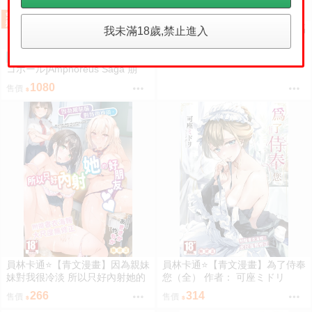
員林卡通⭐️【平心出版】天官賜福
我未滿18歲,禁止進入
新修版 1~6 者： 墨香銅臭
[C108預約][小竣的賣場][コ
預購
378
售價
コボール]Amphoreus Saga 崩
壞：星穹鐵道 同人誌id=3745928
1080
售價
員林卡通⭐️【青文漫畫】因為親妹
員林卡通⭐️【青文漫畫】為了侍奉
妹對我很冷淡 所以只好內射她的
您（全） 作者： 可座ミドリ
好朋友（全） 作者： あきさかや
266
314
售價
售價
もか