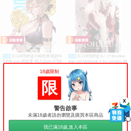
[C108預約][小竣的賣場][EN
[C108預約][ヨハク]honkai:
預購
預購
GW]Luce 絕區零 同人誌id=3758
star rail fanbook 1 by yohaku 崩
416
壞：星穹鐵道 同人誌id=3767971
520
390
售價
售價
18歲限制
限
X
警告啟事
未滿18歲者請勿瀏覽及購買本區商品
我已滿18歲,進入本區