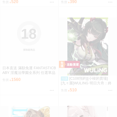
520
390
售價
售價
18
限制級商品
日本直送 滿額免運 FANTASTICB
ABY 淫魔法學園全系列 任選單品
/ 3位學妹豪華全套組 疾風雷神
[C108預約][小竣的賣場]
預購
1560
售價
[九々蜃]WULING 明日方舟：終
末地 同人誌id=3774619
510
售價