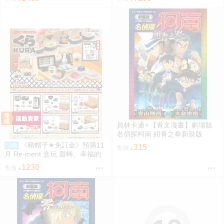
員林卡通⭐️【青文漫畫】劇場版
名偵探柯南 紺青之拳新裝版
（全）作者：青山剛昌(附尼采書
《豬帽子✬免訂金》預購11
預購
315
售價
套)
月 Re-ment 盒玩 迴轉、幸福的
一盤 藏壽司 中盒6入 0816
1230
售價