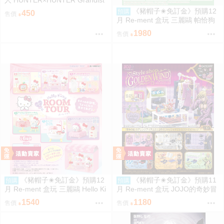
a 小傑 0206
《豬帽子✬免訂金》預購12
預購
450
售價
月 Re-ment 盒玩 三麗鷗 帕恰狗
烘焙食譜 中盒8入 0816
1980
售價
《豬帽子✬免訂金》預購12
《豬帽子✬免訂金》預購11
預購
預購
月 Re-ment 盒玩 三麗鷗 Hello Ki
月 Re-ment 盒玩 JOJO的奇妙冒
tty 秘密房間之旅 中盒6入 0816
險 服裝精品店 黃金之風 中盒6入
1540
1180
售價
售價
0816