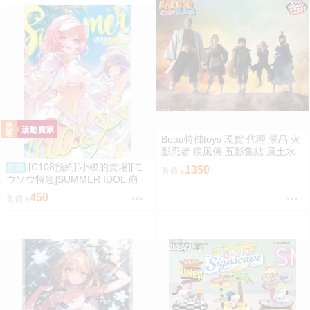
Beau特佛toys 現貨 代理 景品 火
影忍者 疾風傳 五影集結 風土水
影 我愛羅 大野木 照美冥 0302
[C108預約][小竣的賣場][モ
預購
1350
售價
ウソウ特急]SUMMER IDOL 崩
壞：星穹鐵道 同人誌id=3758363
450
售價