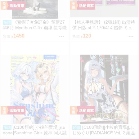
《豬帽子✬免訂金》預購27
【旅人事務所】 (2張1組) 出清特
預購
年6月 Myethos Gift+ 崩壞 星穹鐵
價 日版 sI F 170/414 超夢 ミュ
道 白厄 列車環遊記Ver 1/8 1011
ウツー PTCG 寶可夢 卡牌【原售
1450
120
售價
售價
價480元 特價120元】
[C108預約][小竣的賣場][na
[C108預約][小竣的賣場][ふ
預購
預購
nona]Sunshine Girls 原神 同人誌
じめぐり]RADIANCE Vol. 2 絕區
id=3774614
零 同人誌id=3755087