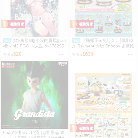
[C108預約][小竣的賣場][Eef
《豬帽子✬免訂金》預購12
預購
預購
y]bikini2 FGO 同人誌id=378295
月 Re-ment 盒玩 Snoopy 史努比
7
街角招牌場景 中盒6入 0816
520
1635
售價
售價
Beau特佛toys 現貨 代理 景品 獵
人 HUNTER×HUNTER Grandist