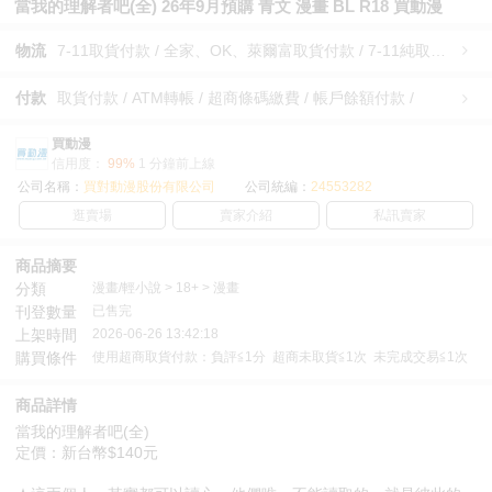
當我的理解者吧(全) 26年9月預購 青文 漫畫 BL R18 買動漫
物流
7-11取貨付款 / 全家、OK、萊爾富取貨付款 / 7-11純取貨 / 全家、OK、萊爾富純取貨 / 宅配/快遞 /
付款
取貨付款 / ATM轉帳 / 超商條碼繳費 / 帳戶餘額付款 /
買動漫
信用度：
99%
1 分鐘前上線
公司名稱：
買對動漫股份有限公司
公司統編：
24553282
逛賣場
賣家介紹
私訊賣家
商品摘要
分類
漫畫/輕小說 > 18+ > 漫畫
刊登數量
已售完
上架時間
2026-06-26 13:42:18
購買條件
使用超商取貨付款：負評≦1分 超商未取貨≦1次 未完成交易≦1次
商品詳情
當我的理解者吧(全)
定價：新台幣$140元