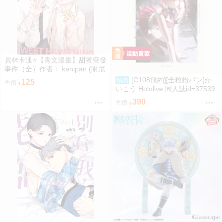
員林卡通⭐️【青文漫畫】甜蜜突發
事件（全）作者： kanipan (附尼
采書套)
[C108預約][全粒粉パン]か
預購
125
售價
いこう Hololive 同人誌id=37539
89
390
售價