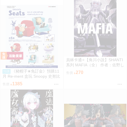
員林卡通⭐️【角川小說】SHANTI
系列 MAFIA（全） 作者：佐野し
なの (附尼采書套)
《豬帽子✬免訂金》預購11
預購
270
售價
月 Re-ment 盒玩 Snoopy 史努比
悠閒座椅場景 中盒6入 0816
1385
售價