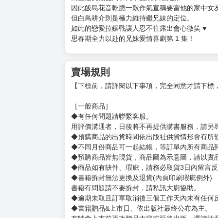
購買評價限制
使用超商取貨付款：負評≦1分 超商未取貨≦1
思春期小妹的調教方式(01)
定價：新台幣$140元
★繼妹突然說 要我在家的時候把她當女朋友
★ 為了極力維持繼兄妹的定位，兩人的戀愛拉鋸
被在意的男生看到了自己令人害羞的祕密！
而且還突然從同班同學變成了繼兄妹
因此飯島花音乾脆一鼓作氣宣稱要當他的家中女
但白鳥耕介則是極力維持繼兄妹的定位。
如此的戀愛拉鋸戰讓人忍不住露出會心微笑 ♥
思春期全力以赴的兄妹愛情喜劇第 1 集！
賣場規則
【下標前，請詳閱以下事項，完全同意才請下標
［一般商品］
◆有任何問題請聯繫客服。