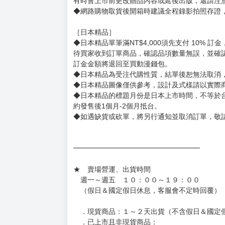
用評價溝通者，日後將不再提供購書服務，請另
◆預購商品的出貨時間依出版社供貨情形會有所
◆不同月份商品可一起結帳，等訂單內所有商品
◆預購商品皆無現貨，商品圖為示意圖，請以實
◆商品如有缺件、瑕疵，請務必取貨3日內留言
◆書籍拆封無法更換及退貨(內頁印刷瑕疵例外)
書籍有問題請不要拆封，請私訊大廚協助。
◆逾期未取且訂單取消後三個工作天內未有任何
◆書籍贈品&上市日、依出版社最終公布為主。
有時會上市前更改贈品內容或延後出版，還請注
◆網路購物取貨後開箱時建議全程錄影拍照存證
［日本精品］
◆日本精品單筆滿NT$4,000須先支付 10% 
待買家收到訂單商品，確認品項數量無誤，並確
訂金金額將退回至買動漫錢包。
◆日本精品為受注代購性質，結單後恕無法取消
◆日本精品圖像僅供參考，設計及式樣請以實際
◆日本精品的標題月份是日本上市時間，不等於
約發售後1個月-2個月抵台。
◆如遇缺貨或砍單，將另行通知並取消訂單，敬