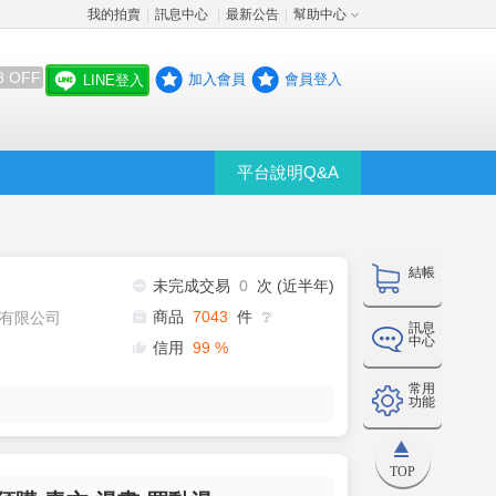
我的拍賣
訊息中心
最新公告
幫助中心
│
│
│
8 OFF
加入會員
會員登入
LINE登入
平台說明Q&A
結帳
未完成交易
0
次 (近半年)
商品
7043
件
有限公司
❔
訊息
中心
信用
99
%
常用
功能
TOP