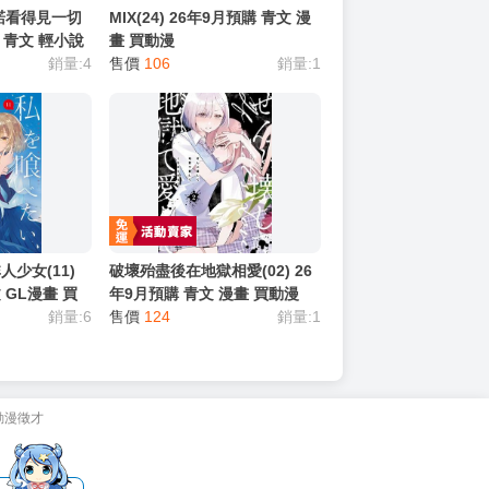
諾看得見一切
MIX(24) 26年9月預購 青文 漫
購 青文 輕小說
畫 買動漫
銷量:4
售價
106
銷量:1