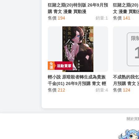
猜你喜歡
狂賭之淵(20)特別版 26年9月預
狂賭之淵(20)
購 青文 漫畫 買動漫
文 漫畫 買動
售價
194
銷量:1
售價
141
限