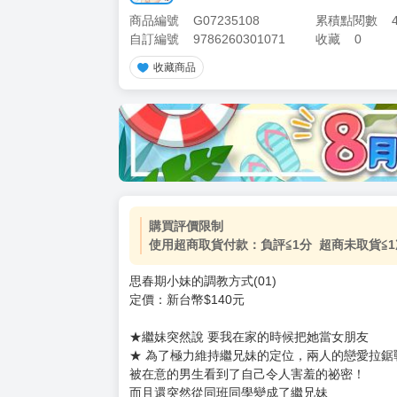
商品編號
G07235108
累積點閱數
自訂編號
9786260301071
收藏
0
收藏商品
加價購
( 共
1
件商品 )
(加購品) 買動漫★《$15元-
-
+