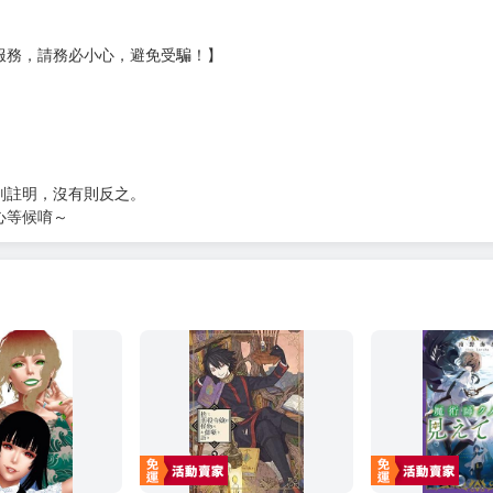
?gid=3104440
服務，請務必小心，避免受騙！】
別註明，沒有則反之。
心等候唷～