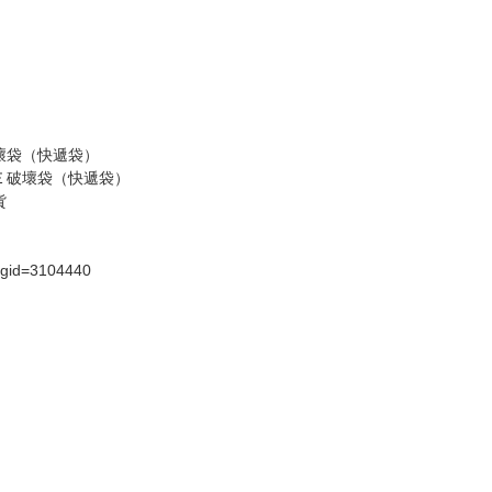
假日）
壞袋（快遞袋）
Ｅ破壞袋（快遞袋）
貨
）