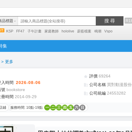
搜 尋
R1
商品標題
KSP
FF47
子午計畫
家庭教師
hololive
蔚藍檔案
鳴潮
Vspo
特集
>
更多
評價
69264
登入時間
2026-08-06
公司名稱
買對動漫股份
帳號
bookstore
公司統編
24553282
註冊時間
2014-09-29
店鋪
服務時間: 10點-19點
一
二
三
四
五
六
日