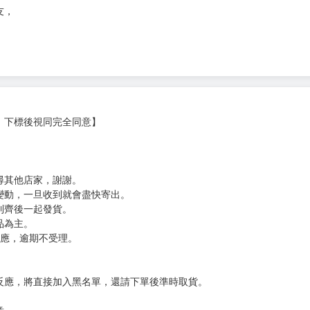
次 未完成交易≦1次 （近半年）
戰展開！
友，
，下標後視同完全同意】