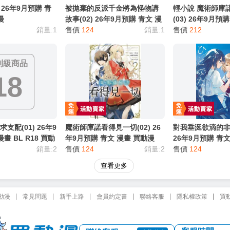
 26年9月預購 青
被拋棄的反派千金將為怪物講
輕小說 魔術師庫
漫
故事(02) 26年9月預購 青文 漫
(03) 26年9月預
銷量:1
畫 買動漫
售價
124
銷量:1
買動漫
售價
212
制級商品
18