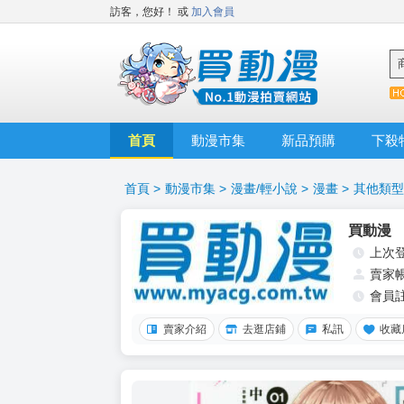
訪客，您好！
或
加入會員
首頁
動漫市集
新品預購
下殺
首頁
>
動漫市集
>
漫畫/輕小說
>
漫畫
>
其他類型
買動漫
上次
賣家
會員
賣家介紹
去逛店鋪
私訊
收藏