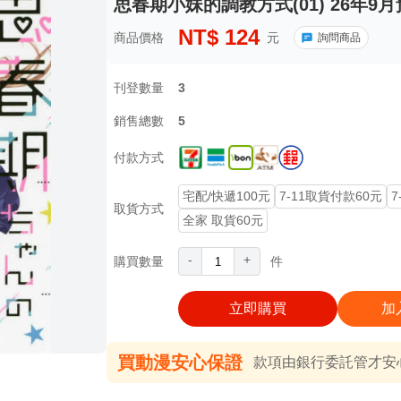
思春期小妹的調教方式(01) 26年9月
NT$
124
商品價格
元
詢問商品
刊登數量
3
銷售總數
5
付款方式
宅配/快遞100元
7-11取貨付款60元
7
取貨方式
全家 取貨60元
-
+
購買數量
件
立即購買
加
買動漫安心保證
款項由銀行委託管才安心 