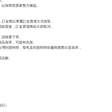
尋其他店家，謝謝。
變動，一旦收到就會盡快寄出。
到齊後一起發貨。
品為主。
反應，逾期不受理。
反應，將直接加入黑名單，還請下單後準時取貨。
意。
，以保障買賣家雙方權益。
訂金，訂金將以專屬訂金賣場方式收取，
認收貨後，訂金賣場將由大廚取消，
，請慎重下單。
商品為準，可能有色差。
台灣到貨時間，發售及到貨時間依廠商實際出貨為準，
請諒解。