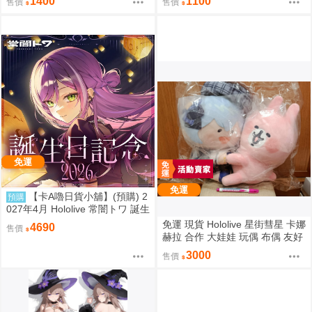
1400
1100
售價
售價
ライブ衣装
ちゃんぬいぐるみ
免運
免運
【卡A嚕日貨小舖】(預購) 2
預購
027年4月 Hololive 常闇トワ 誕生
日記念2026
免運 現貨 Hololive 星街彗星 卡娜
4690
售價
赫拉 合作 大娃娃 玩偶 布偶 友好
抱抱大娃娃 星街すいせい カナヘ
3000
售價
イの小動物 なかよしハグぬいぐ
るみ