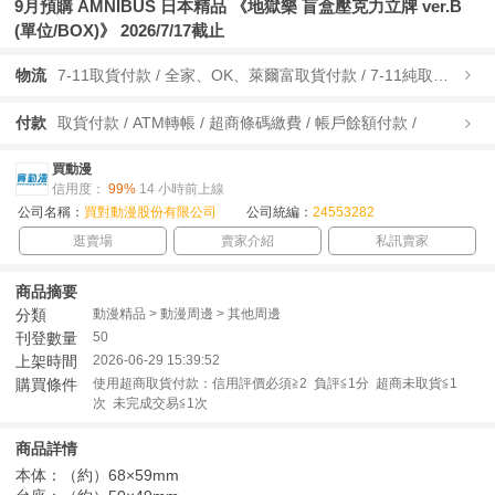
9月預購 AMNIBUS 日本精品 《地獄樂 盲盒壓克力立牌 ver.B
(單位/BOX)》 2026/7/17截止
物流
7-11取貨付款 / 全家、OK、萊爾富取貨付款 / 7-11純取貨 / 全家、OK、萊爾富純取貨 / 宅配/快遞 /
付款
取貨付款 / ATM轉帳 / 超商條碼繳費 / 帳戶餘額付款 /
買動漫
信用度：
99%
14 小時前上線
公司名稱：
買對動漫股份有限公司
公司統編：
24553282
逛賣場
賣家介紹
私訊賣家
商品摘要
分類
動漫精品 > 動漫周邊 > 其他周邊
刊登數量
50
上架時間
2026-06-29 15:39:52
購買條件
使用超商取貨付款：信用評價必須≧2 負評≦1分 超商未取貨≦1
次 未完成交易≦1次
商品詳情
本体：（約）68×59mm