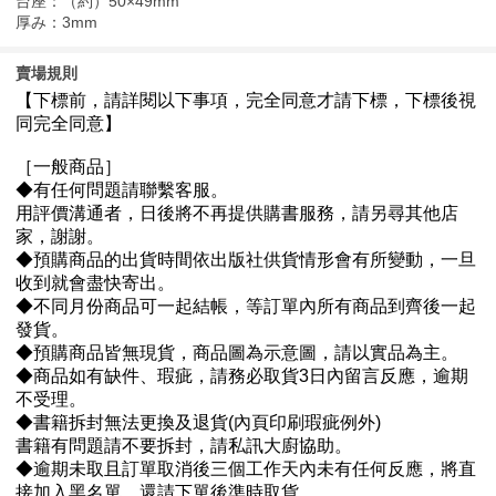
台座：（約）50×49mm
厚み：3mm
賣場規則