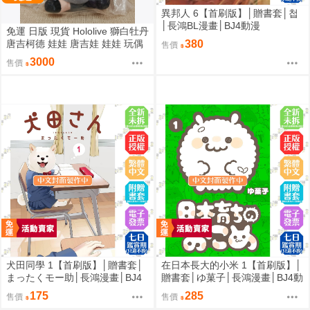
異邦人 6【首刷版】│贈書套│첩
│長鴻BL漫畫│BJ4動漫
免運 日版 現貨 Hololive 獅白牡丹
唐吉柯德 娃娃 唐吉娃 娃娃 玩偶
380
售價
ドン・キホーテ もちどる 獅白ぼ
3000
售價
たん
犬田同學 1【首刷版】│贈書套│
在日本長大的小米 1【首刷版】│
まったくモー助│長鴻漫畫│BJ4
贈書套│ゆ菓子│長鴻漫畫│BJ4動
動漫
漫
175
285
售價
售價