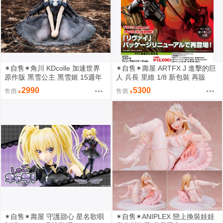
✶自售✶角川 KDcolle 加速世界
✶自售✶壽屋 ARTFX J 進擊的巨
原作版 黑雪公主 黑雪姬 15週年
人 兵長 里維 1/8 新包裝 再販
紀念 結婚禮服 15周年
2990
5300
售價
售價
✶自售✶壽屋 守護甜心 星名歌唄
✶自售✶ANIPLEX 戀上換裝娃娃