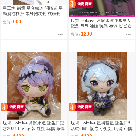
星工坊 崩壞 星穹鐵道 開拓者 星
動漫抱枕套 等身抱枕套 枕頭套
現貨 Hololive 常闇永遠 100萬人
900
售價
記念 BIBI 娃娃 玩偶 布偶 ビビぬ
いぐるみ 常闇トワ 100万人記念
1200
售價
100萬
現貨 Hololive 常闇永遠 誕生日記
現貨 Hololive 星街彗星 誕生日&
念2024 LIVE衣裝 娃娃 玩偶 布偶
活動6周年記念 小娃娃 玩偶 布偶
常闇トワ トワ様ぬいぐるみ BY
吊飾 星街すいせい おでかけすい