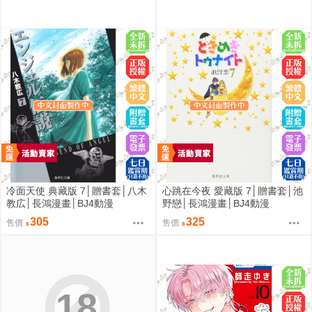
冷面天使 典藏版 7│贈書套│八木
心跳在今夜 愛藏版 7│贈書套│池
教広│長鴻漫畫│BJ4動漫
野戀│長鴻漫畫│BJ4動漫
305
325
售價
售價
18