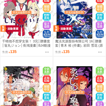
千晴他不想穿女裝！ 3完│贈書套
魔法光源股份有限公司 16│贈書
│翁丸ジョン│長鴻漫畫│BJ4動漫
套│青木 裕 (作畫), 岩田 雪花 (原
作)│長鴻漫畫│BJ4動漫
135
135
售價
售價