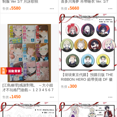
制服 Ver 1/7 月詠歌唄
喜多川海夢 吊帶睡衣 Ver. 1/7
5580
5660
售價
售價
【琰琰東京代購】預購日版 THE
RIBBON HERO 緞帶英雄 DF 徽
章 藍寶石 帕茵 天鵝絨 吉露可
[江島繪理]感謝對戰。 ～大小姐
300
售價
才不玩格鬥遊戲～ 1 2 3 4 5 6 7
8 9 首刷 平裝
1450
售價