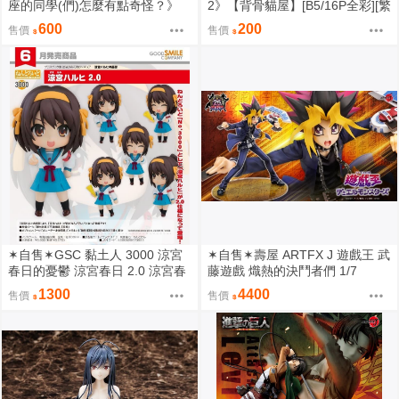
座的同學(們)怎麼有點奇怪？》
2》【背骨貓屋】[B5/16P全彩][繁
【背骨貓屋】[B5全彩畫冊] [繁體
體中文]｜九月陸續出貨
600
200
售價
售價
中文][新刊] [壓克力夾組]｜九月陸
續出貨
✶自售✶GSC 黏土人 3000 涼宮
✶自售✶壽屋 ARTFX J 遊戲王 武
春日的憂鬱 涼宮春日 2.0 涼宮春
藤遊戲 熾熱的決鬥者們 1/7
日的憂郁
1300
4400
售價
售價