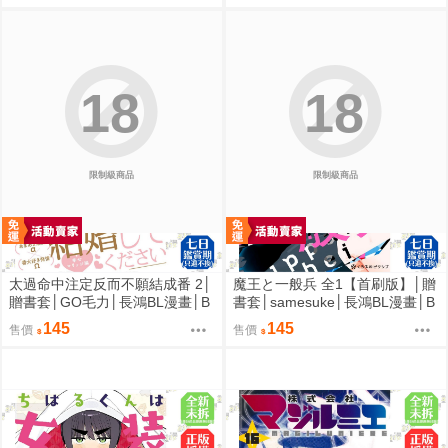
18
18
限制級商品
限制級商品
太過命中注定反而不願結成番 2│
魔王と一般兵 全1【首刷版】│贈
贈書套│GO毛力│長鴻BL漫畫│B
書套│samesuke│長鴻BL漫畫│B
J4動漫
J4動漫
145
145
售價
售價