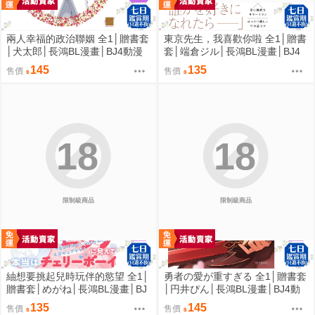
兩人幸福的政治聯姻 全1│贈書套
東京先生，我喜歡你啦 全1│贈書
│犬太郎│長鴻BL漫畫│BJ4動漫
套│端倉ジル│長鴻BL漫畫│BJ4
動漫
145
135
售價
售價
18
18
限制級商品
限制級商品
紬想要挑起兒時玩伴的慾望 全1│
勇者の愛が重すぎる 全1│贈書套
贈書套│めがね│長鴻BL漫畫│BJ
│円井ぴん│長鴻BL漫畫│BJ4動
4動漫
漫
135
145
售價
售價