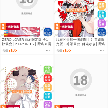
限制級商品
ZERO LOVER 首刷限定版 全1│
現在的是哪一個多聞！？ 首刷限
贈書套│ヒロハルヨシ│長鴻BL漫
定版 10│贈書套│師走ゆき│長鴻
畫│BJ4動漫
漫畫│BJ4動漫
185
165
售價
售價
18
限制級商品