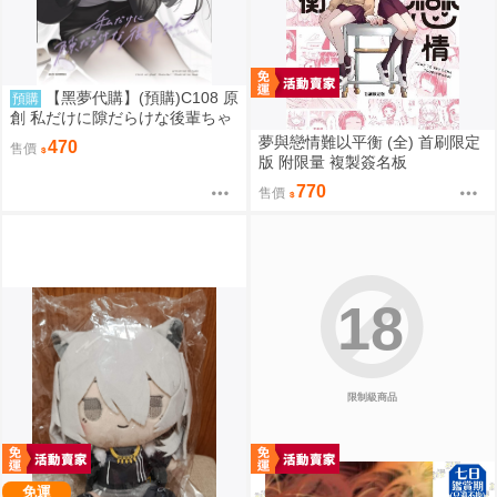
【黑夢代購】(預購)C108 原
預購
創 私だけに隙だらけな後輩ちゃ
ん 社團名:saeu 繪師:saeu
夢與戀情難以平衡 (全) 首刷限定
470
售價
版 附限量 複製簽名板
770
售價
18
限制級商品
免運