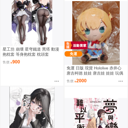
星工坊 崩壞 星穹鐵道 黑塔 動漫
免運
抱枕套 等身抱枕套 枕頭套
900
售價
免運 日版 現貨 Hololive 赤井心
唐吉柯德 娃娃 唐吉娃 娃娃 玩偶
ドン・キホーテ もちどる 赤井は
2000
售價
あと