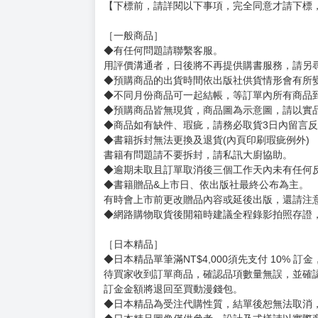
購買評價限制
使用超商取貨付款：信用評價必須≧2 負評≦1
本体：（約）12.8×9cm
台座：（約）7.9×2.6cm
厚み：3mm
賣場規則
【下標前，請詳閱以下事項，完全同意才請下標
［一般商品］
◆有任何問題請聯繫客服。
用評價溝通者，日後將不再提供購書服務，請另
◆預購商品的出貨時間依出版社供貨情形會有所
◆不同月份商品可一起結帳，等訂單內所有商品
◆預購商品皆無現貨，商品圖為示意圖，請以實
◆商品如有缺件、瑕疵，請務必取貨3日內留言
◆書籍拆封無法更換及退貨(內頁印刷瑕疵例外)
書籍有問題請不要拆封，請私訊大廚協助。
◆逾期未取且訂單取消後三個工作天內未有任何