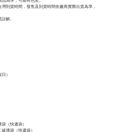
意。
，以保障買賣家雙方權益。
訂金，訂金將以專屬訂金賣場方式收取，
認收貨後，訂金賣場將由大廚取消，
，請慎重下單。
商品為準，可能有色差。
台灣到貨時間，發售及到貨時間依廠商實際出貨為準，
請諒解。