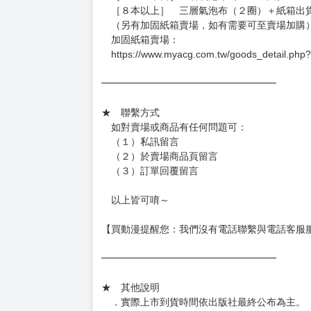
．現貨商品：１～２天出貨（不含假日＆國定
．已上市且非現貨商品：
－每週四～日下單者，於隔週五出貨
－每週一～三下單者，於隔週四出貨
━━━━━━━━━━━━━━━━━━
★ 賣場出貨方式
［１～２本書］三層氣泡布（２圈）＋ＰＥ破
［３～７本書］三層氣泡布（４～５圈）＋Ｐ
［８本以上］ 三層氣泡布（２圈）＋紙箱出
（另有加固紙箱賣場，如有需要可至賣場加購
加固紙箱賣場：
https://www.myacg.com.tw/goods_detail.php
━━━━━━━━━━━━━━━━━━
★ 聯繫方式
如對賣場或商品有任何問題可：
（１）私訊留言
（２）於賣場商品頁留言