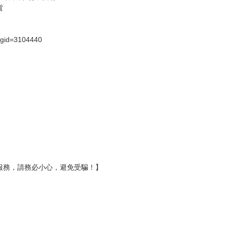
假日）
壞袋（快遞袋）
Ｅ破壞袋（快遞袋）
貨
）
?gid=3104440