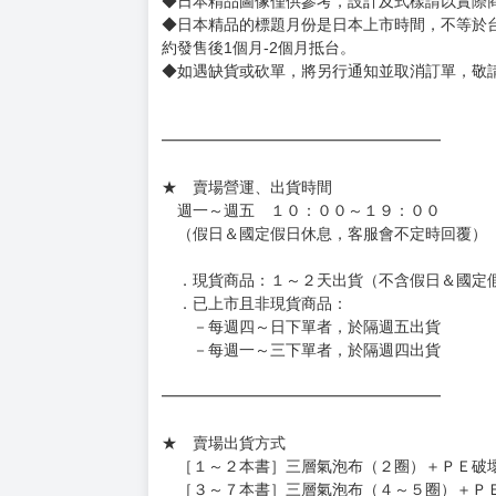
◆書籍贈品&上市日、依出版社最終公布為主。
有時會上市前更改贈品內容或延後出版，還請注
◆網路購物取貨後開箱時建議全程錄影拍照存證
［日本精品］
◆日本精品單筆滿NT$4,000須先支付 10% 
待買家收到訂單商品，確認品項數量無誤，並確
訂金金額將退回至買動漫錢包。
◆日本精品為受注代購性質，結單後恕無法取消
◆日本精品圖像僅供參考，設計及式樣請以實際
◆日本精品的標題月份是日本上市時間，不等於
約發售後1個月-2個月抵台。
◆如遇缺貨或砍單，將另行通知並取消訂單，敬
━━━━━━━━━━━━━━━━━━
★ 賣場營運、出貨時間
週一～週五 １０：００～１９：００
（假日＆國定假日休息，客服會不定時回覆）