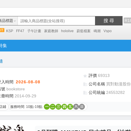
搜 尋
R1
商品標題
KSP
FF47
子午計畫
家庭教師
hololive
蔚藍檔案
鳴潮
Vspo
特集
邊
評價
69313
登入時間
2026-08-08
公司名稱
買對動漫股份
帳號
bookstore
公司統編
24553282
註冊時間
2014-09-29
店鋪
服務時間: 10點-19點
一
二
三
四
五
六
日