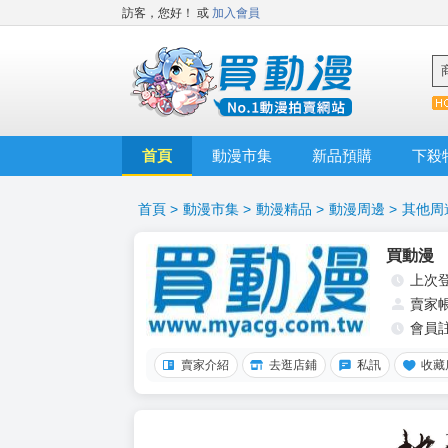
訪客，您好！
或
加入會員
首頁
動漫市集
新品預購
下殺
首頁
>
動漫市集
>
動漫精品
>
動漫周邊
>
其他周
買動漫
上次
賣家
會員
賣家介紹
去逛店鋪
私訊
收藏