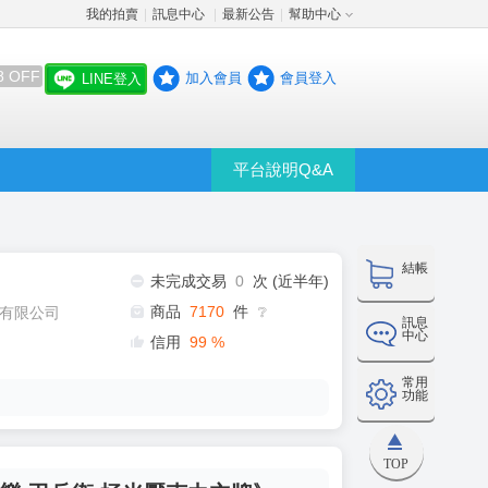
我的拍賣
訊息中心
最新公告
幫助中心
│
│
│
8 OFF
加入會員
會員登入
LINE登入
平台說明Q&A
結帳
未完成交易
0
次 (近半年)
商品
7170
件
有限公司
❔
訊息
中心
信用
99
%
常用
功能
TOP