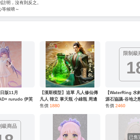
服務，請務必小心，避免受騙！】
別註明，沒有則反之。
心等候唷～
限制級
1