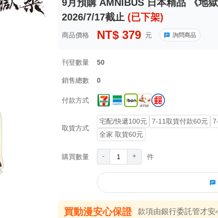
9月預購 AMNIBUS 日本精品 《
2026/7/17截止
(已下架)
NT$
379
商品價格
元
詢問商品
刊登數量
50
銷售總數
0
付款方式
宅配/快遞100元
7-11取貨付款60元
7
取貨方式
全家 取貨60元
-
+
購買數量
件
買動漫安心保證
款項由銀行委託管才安心 