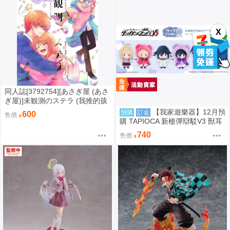
X
同人誌[3792754][あさぎ屋 (あさ
ぎ屋)]未観測のステラ (我推的孩
子)
【我家遊樂器】12月預
預購
訂金
600
售價
購 TAPIOCA 新槍彈辯駁V3 獸耳
斗篷布偶 3款可選
740
售價