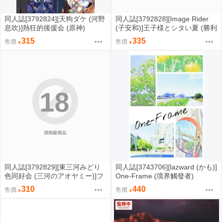
同人誌[3792824][天狗ダケ (河野
同人誌[3792828][Image Rider
息吹)]熱狂的後援会 (原神)
(子安和)]王子様とシタい夏 (勝利
女神妮姬)
315
335
售價
售價
18
限制級商品
同人誌[3792829][東三河みどり
同人誌[3743706][lazward (かも)]
色同好会 (三河のアオヤミー)]フ
One-Frame (境界觸發者)
ィッシュいんぐオンザベッド (偶
310
440
售價
售價
像大師)