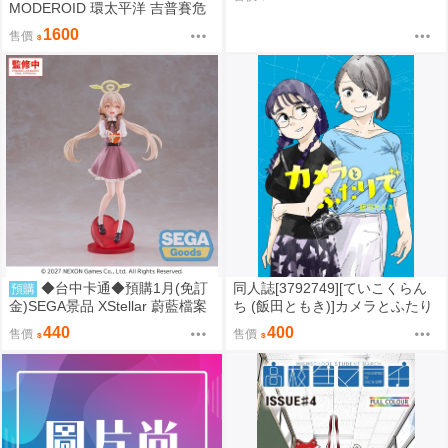
MODEROID 環太平洋 吉普賽危
機 組裝模型 0905
1600
售價
◆台中卡通◆預購1月(免訂
同人誌[3792749][ていこくらん
預購
金)SEGA景品 XStellar 蔚藍檔案
ち (飯田ともき)]カメラとふたり
阿慈谷日富美 Happy Valentine
で (百合)
440
400
售價
售價