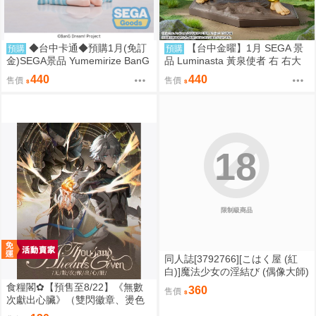
◆台中卡通◆預購1月(免訂
【台中金曜】1月 SEGA 景
預購
預購
金)SEGA景品 Yumemirize BanG
品 Luminasta 黃泉使者 右 右大
Dream Ave Mujica 若葉睦
人 0901
440
440
售價
售價
18
限制級商品
同人誌[3792766][こはく屋 (紅
白)]魔法少女の淫結び (偶像大師)
食糧閣✿【預售至8/22】《無數
360
售價
次獻出心臟》（雙閃徽章、燙色
大拍立得&逆向對裱塔羅牌、壓克