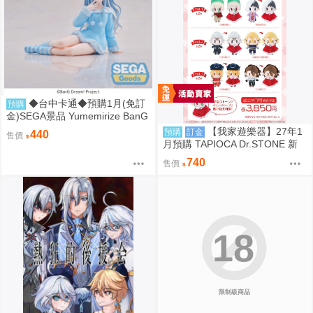
◆台中卡通◆預購1月(免訂
預購
金)SEGA景品 Yumemirize BanG
Dream Ave Mujica 豐川祥子
【我家遊樂器】27年1
預購
訂金
440
售價
月預購 TAPIOCA Dr.STONE 新
石紀 冬裝斗篷布偶 娃娃 6款可選
740
售價
18
限制級商品