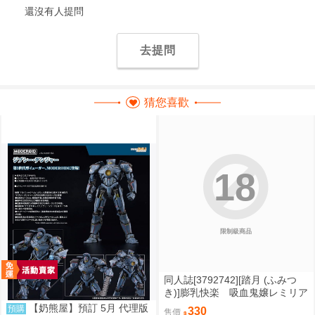
還沒有人提問
去提問
猜您喜歡
18
限制級商品
同人誌[3792742][踏月 (ふみつ
き)]膨乳快楽 吸血鬼嬢レミリア
(東方Project)
【奶熊屋】預訂 5月 代理版
預購
330
售價