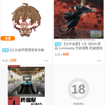
免運
【台中金曜】1月 SEGA 景
預購
品 Luminasta 咒術迴戰 死滅迴游
5公分寂羽寶寶雷射吊飾
預購
禪院直哉 0901
440
售價
100
售價
18
限制級商品