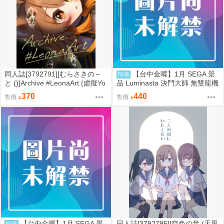
同人誌[3792791][むらさきの～
【台中金曜】1月 SEGA 景
預購
と ()]Archive #LeonaArt (虛擬Yo
品 Luminasta 決鬥大師 無雙龍機
uTuber)
Bolbalzark 0901
370
440
售價
售價
【台中金曜】1月 SEGA 景
同人誌[3792795][空色の音 (天風
預購