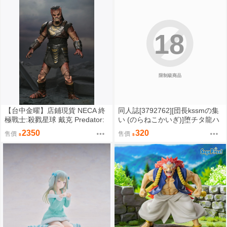
18
限制級商品
【台中金曜】店鋪現貨 NECA 終
同人誌[3792762][団長kssmの集
極戰士:殺戮星球 戴克 Predator:
い (のらねこかいぎ)]堕チタ龍ハ
Badlands Dek 7吋可動人偶
異形ヲ孕ミテ (蔚藍檔案)
2350
320
售價
售價