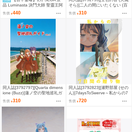
品 Luminasta 決鬥大師 聖靈王阿
そら)]二人の間にいたくない (百
爾卡迪亞斯 0901
合)
440
310
售價
售價
同人誌[3792797][Quarta dimens
同人誌[3792823][瀬野部屋 (せの
ione (Buzz)]蓮ノ空の聖地巡礼ガ
ん)]7daysToSwerve～私からの7
イドvre.2 (蓮之空女學院學園偶
日間の贈り物～#2 (性轉)
310
720
售價
售價
像俱樂部)