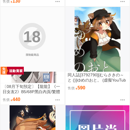
130
售價
力雙閃色紙、彩窗普麻、彩窗立
牌）星穹鐵道／白厄／同人／桐
羽
18
限制級商品
同人誌[3792790][むらさきの～
と ()]ゆめのおと。 (虛擬YouTub
er)
〔08月下旬預定〕【龍龍】《一
590
售價
日女友2》B5/68P黑白內頁/繁體
中文⬢黑市兔 (parody: BanG Dre
440
售價
am! It's MyGO!!!!! Ave Mujica 迷
途之子 頌樂人偶 バンドリ！) FF
47