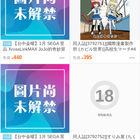
【台中金曜】1月 SEGA 景
同人誌[3792751][國際漫畫製作
預購
品 XrossLinkMAX JoJo的奇妙冒
所 (カビル世界)]高校生マーチ#4
險 石之海 空條徐倫 0901
(原創)
440
395
售價
售價
18
限制級商品
【台中金曜】1月 SEGA 景
同人誌[3792752][すりみ屋 (ちく
預購