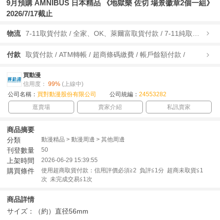
9月預購 AMNIBUS 日本精品 《地獄樂 佐切 場景徽章2個一組》
2026/7/17截止
物流
7-11取貨付款 / 全家、OK、萊爾富取貨付款 / 7-11純取貨 / 全家、OK、萊爾富純取貨 / 宅配/快遞 /
付款
取貨付款 / ATM轉帳 / 超商條碼繳費 / 帳戶餘額付款 /
買動漫
信用度：
99%
(上線中)
公司名稱：
買對動漫股份有限公司
公司統編：
24553282
逛賣場
賣家介紹
私訊賣家
商品摘要
分類
動漫精品 > 動漫周邊 > 其他周邊
刊登數量
50
上架時間
2026-06-29 15:39:55
購買條件
使用超商取貨付款：信用評價必須≧2 負評≦1分 超商未取貨≦1
次 未完成交易≦1次
商品詳情
サイズ：（約）直径56mm