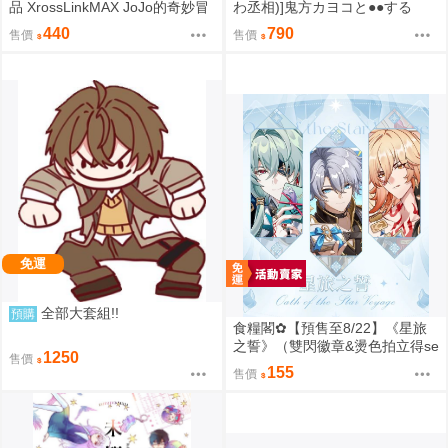
品 XrossLinkMAX JoJo的奇妙冒
わ丞相)]鬼方カヨコと●●する
險 石之海 恩里克 普奇 0901
本 総集編 (蔚藍檔案)
440
790
售價
售價
免運
全部大套組!!
預購
食糧閣✿【預售至8/22】《星旅
之誓》（雙閃徽章&燙色拍立得se
1250
售價
t、壓克力色紙、乾花麻將、菱形
155
售價
雙片吊飾）星穹鐵道／白厄／同
人／桐羽