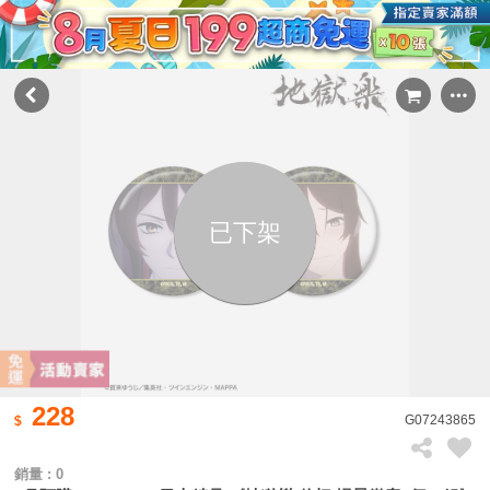
已下架
228
G07243865
銷量 : 0