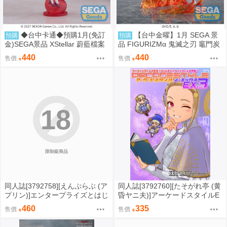
◆台中卡通◆預購1月(免訂
【台中金曜】1月 SEGA 景
預購
預購
金)SEGA景品 XStellar 蔚藍檔案
品 FIGURIZMα 鬼滅之刃 竈門炭
白洲梓 Happy Valentine
治郎 通透世界 0901
440
440
售價
售價
18
限制級商品
同人誌[3792758][えんぷらぶ (ア
同人誌[3792760][たそがれ亭 (黄
プリン)]エンタープライズとはじ
昏ヤニ夫)]アーケードスタイルE
めてえっち (碧藍航線)
X Vol.3 (電玩)
460
335
售價
售價