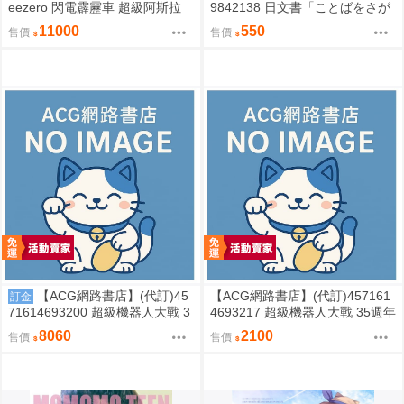
eezero 閃電霹靂車 超級阿斯拉
9842138 日文書「ことばをさが
完全變形 無壓克力盒 請詳閱內文
す絵日記辞典」YUEISHA DICTI
11000
550
售價
售價
ONARY
【ACG網路書店】(代訂)45
【ACG網路書店】(代訂)457161
訂金
71614693200 超級機器人大戰 3
4693217 超級機器人大戰 35週年
5週年紀念 JAM Project 主題歌完
紀念 JAM Project 主題歌完整專
8060
2100
售價
售價
整專輯 完全生產限定盤
輯 通常盤