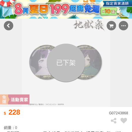
已下架
228
G07243868
銷量 : 0