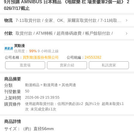
9月預購 AMNIBUS 日本精品 《地獄樂 杠 場景徽章2個一組》 2
026/7/17截止
物流
7-11取貨付款 / 全家、OK、萊爾富取貨付款 / 7-11純取貨 / 全家、OK、萊爾富純取貨 / 宅配/快遞 /
付款
取貨付款 / ATM轉帳 / 超商條碼繳費 / 帳戶餘額付款 /
買動漫
信用度：
99%
9 小時前上線
公司名稱：
買對動漫股份有限公司
公司統編：
24553282
逛賣場
賣家介紹
私訊賣家
商品摘要
分類
動漫精品 > 動漫周邊 > 其他周邊
刊登數量
50
上架時間
2026-06-29 15:39:55
購買條件
使用超商取貨付款：信用評價必須≧2 負評≦1分 超商未取貨≦1
次 未完成交易≦1次
商品詳情
サイズ：（約）直径56mm