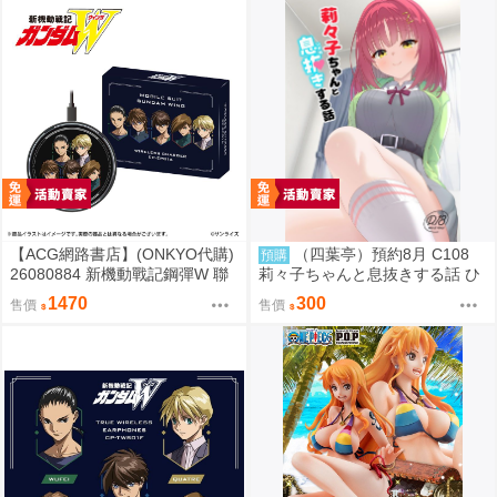
【ACG網路書店】(ONKYO代購)
（四葉亭）預約8月 C108
預購
26080884 新機動戰記鋼彈W 聯
莉々子ちゃんと息抜きする話 ひ
名耳機 專屬充電器
ろっち
1470
300
售價
售價