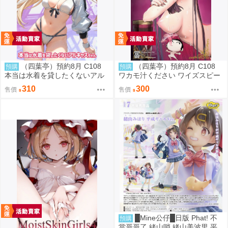
（四葉亭）預約8月 C108
（四葉亭）預約8月 C108
預購
預購
本当は水着を貸したくないアル
ワカモ汁ください ワイズスピー
キャスちゃん いのうえとみい
ク
310
300
售價
售價
█Mine公仔█日版 Phat! 不
預購
當哥哥了 緒山哨 緒山美波里 平