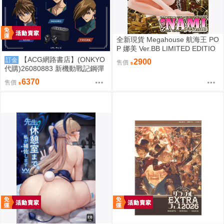
全新現貨 Megahouse 航海王 PO
P 娜美 Ver.BB LIMITED EDITIO
N PVC
【ACG網路書店】(ONKYO
訂金
2900
售價
代購)26080883 新機動戰記鋼彈
W 聯名耳機 CP-TWS01F
6370
售價