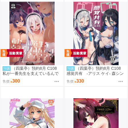
（四葉亭）預約8月 C108
（四葉亭）預約8月 C108
預購
預購
私が一番先生を支えているんで
感覚共有 -アリス ケイ- 森シン
すけど みどり
リスク
300
330
售價
售價