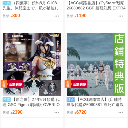
（四葉亭）預約8月 C108
【ACG網路書店】(CyStore代購)
預購
先生、休憩室まで。私が補佐し
26080882 GBF 碧藍幻想 EXTRA
ますVV かのぱん
Fes 2026 場刊 附:序號
300
1190
售價
售價
【原之屋】27年6月預購 代
【ACG網路書店】(店鋪特
預購
訂金
理 GSC Figma 劇場版 OVERLO
典版代購)26080881 靠死亡遊戲
RD 聖王國篇 雅兒貝德 0918
混飯吃。44:CLOUDY BEACH 藍
2390
6720
售價
售價
光BD 幽鬼抱枕套限定版