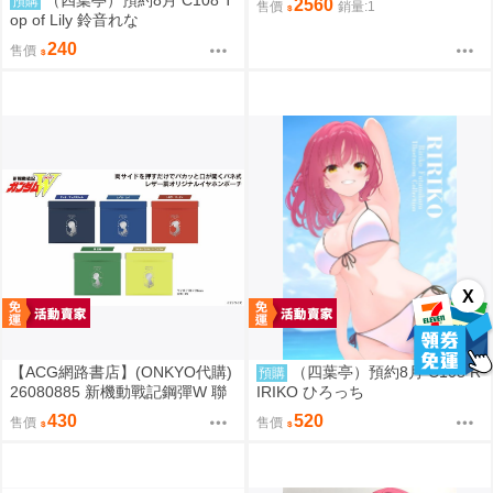
預購
2560
售價
銷量:1
op of Lily 鈴音れな
240
售價
X
【ACG網路書店】(ONKYO代購)
（四葉亭）預約8月 C108 R
預購
26080885 新機動戰記鋼彈W 聯
IRIKO ひろっち
名耳機 收納包
430
520
售價
售價