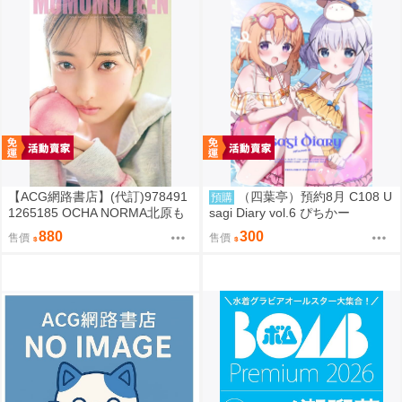
【ACG網路書店】(代訂)978491
（四葉亭）預約8月 C108 U
預購
1265185 OCHA NORMA北原も
sagi Diary vol.6 ぴちかー
も 寫真集「もももてぃーん。」
880
300
售價
售價