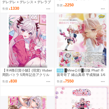
デレデレ + デレシス + デレラブ
組
2250
售價
3冊套組 附資料夾 Yan-Yam
1330
售價
【卡A嚕日貨小舖】(現貨) Vtuber
█Mine公仔█日版 Phat! 不
預購
周防パトラ 5周年記念アクリル
當哥哥了 緒山真尋 平成辣妹 1/6
ボード 壓克力立板
PVC D9282
830
7550
售價
售價