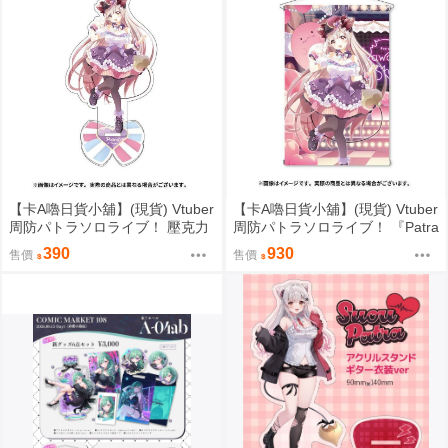
【卡A嚕日貨小舖】(現貨) Vtuber
【卡A嚕日貨小舖】(現貨) Vtuber
周防パトラソロライブ！ 壓克力
周防パトラソロライブ！ 『Patra
立牌
Suou Sololive kawaii holic shibu
390
930
售價
售價
ya”』 B2掛軸