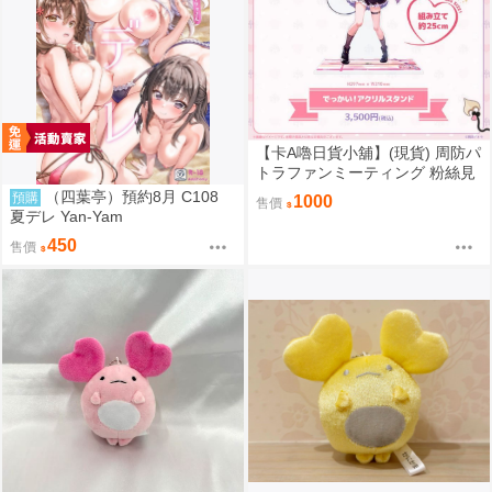
【卡A嚕日貨小舖】(現貨) 周防パ
トラファンミーティング 粉絲見
面會『パトラのわんちゃん大集
（四葉亭）預約8月 C108
預購
1000
售價
合』でっかい！！アクリルスタ
夏デレ Yan-Yam
ンド 壓克力立牌 藤真拓哉先生ve
450
售價
r