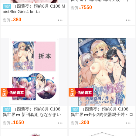
成辣妹 1/6 PVC D9283
（四葉亭）預約8月 C108 M
預購
7550
售價
oistSkinGirls4 ke-ta
380
售價
（四葉亭）預約8月 C108
（四葉亭）預約8月 C108
預購
預購
異世界●● 新刊套組 ななかまい
異世界●●外伝2肉便器親子丼～ロ
イヤルの家系を添えて～ ななか
1050
300
售價
售價
まい