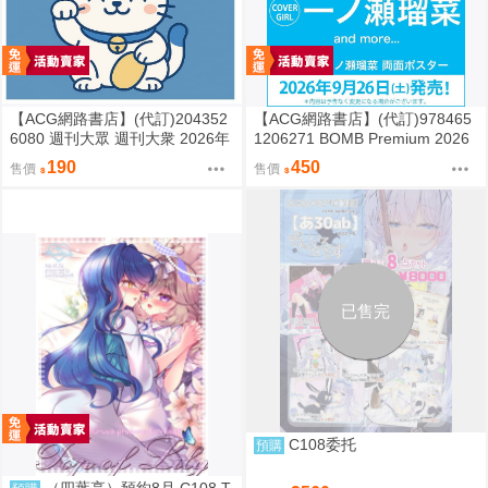
【ACG網路書店】(代訂)204352
【ACG網路書店】(代訂)978465
6080 週刊大眾 週刊大衆 2026年
1206271 BOMB Premium 2026
8月31日號 附:海報
封面:一ノ瀬瑠菜 附:雙面海報
190
450
售價
售價
已售完
C108委托
預購
（四葉亭）預約8月 C108 T