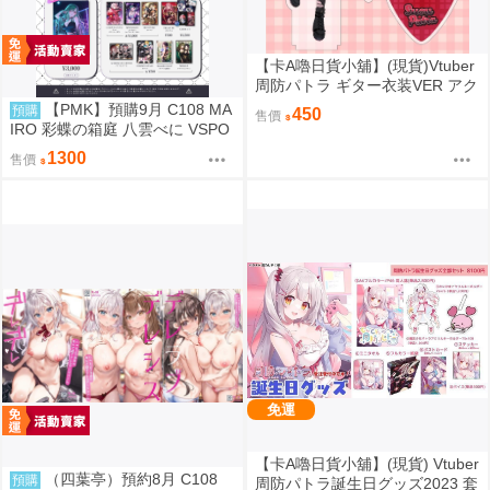
【卡A嚕日貨小舖】(現貨)Vtuber
周防パトラ ギター衣装VER アク
リルスタンド 壓克力立牌
【PMK】預購9月 C108 MA
預購
450
售價
IRO 彩蝶の箱庭 八雲べに VSPO
1300
售價
免運
【卡A嚕日貨小舖】(現貨) Vtuber
（四葉亭）預約8月 C108
預購
周防パトラ誕生日グッズ2023 套